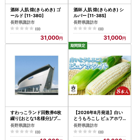
酒杯 人肌 煌(きらめき) ゴ
酒杯 人肌 煌(きらめき) シ
ールド [11-38G]
ルバー [11-38S]
長野県諏訪市
長野県諏訪市
(0)
(0)
31,000
31,000
すわっこランド回数券6枚
【2026年8月発送】白い
綴り[おとな1名様分]/プー
とうもろこし ピュアホワ
ル 温泉 トレーニング[71-
イト8本入り3.3kg/Suwa
長野県諏訪市
長野県諏訪市
01]
後山ブランド化プロジェク
(0)
(0)
ト[67-02]