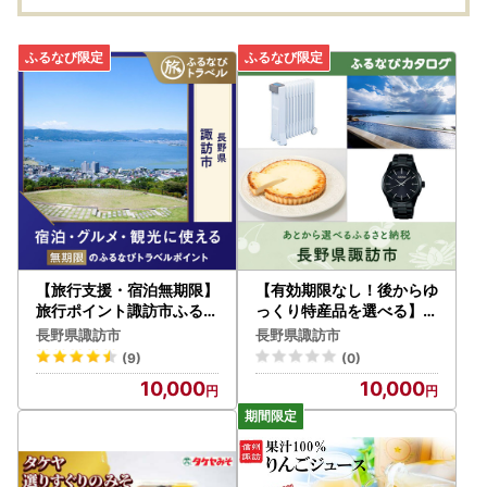
【旅行支援・宿泊無期限】
【有効期限なし！後からゆ
旅行ポイント諏訪市ふるな
っくり特産品を選べる】長
びトラベルポイント
野県諏訪市カタログポイン
長野県諏訪市
長野県諏訪市
ト
(9)
(0)
10,000
10,000