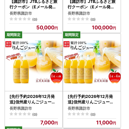
【諏訪市】JTBふるさと旅
【諏訪市】JTBふるさと旅
行クーポン（Eメール発行
行クーポン（Eメール発行
）15,000円分
）30,000円分
長野県諏訪市
長野県諏訪市
(0)
(0)
50,000
100,000
[先行予約2026年12月発
[先行予約2026年12月発
送]信州産りんごジュース
送]信州産りんごジュース
1L瓶詰め 2本[箱入り]/笠
1L瓶詰め 4本[箱入り]/笠
長野県諏訪市
長野県諏訪市
原果樹園[80-02]
原果樹園[80-03]
(0)
(0)
7,000
11,000