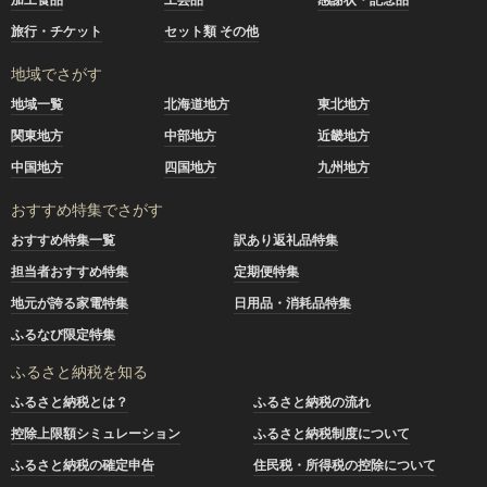
旅行・チケット
セット類 その他
地域でさがす
地域一覧
北海道地方
東北地方
関東地方
中部地方
近畿地方
中国地方
四国地方
九州地方
おすすめ特集でさがす
おすすめ特集一覧
訳あり返礼品特集
担当者おすすめ特集
定期便特集
地元が誇る家電特集
日用品・消耗品特集
ふるなび限定特集
ふるさと納税を知る
ふるさと納税とは？
ふるさと納税の流れ
控除上限額シミュレーション
ふるさと納税制度について
ふるさと納税の確定申告
住民税・所得税の控除について