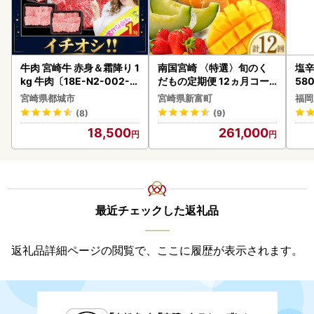
牛肉 宮崎牛 赤身＆霜降り 1
南国宮崎 〈特選〉旬のく
塩辛
kg 牛肉〔18E-N2-002-1
だもの定期便 12ヵ月コー
58
kg-S4A6-CF〕
ス【F84-25】
宮崎県都城市
宮崎県新富町
福岡
(8)
(9)
18,500
261,000
最近チェックした返礼品
返礼品詳細ページの閲覧で、ここに履歴が表示されます。