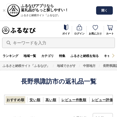
ふるなびアプリなら
返礼品がもっと探しやすい！
開く
ふるさと納税サイト「ふるなび」
ガイド
ログイン
お気に入り
カート
キーワードを入力
ランキング
地域一覧
カテゴリ
特集
ふるさと納税を知る
キャンペ
ふるさと納税サイト「ふるなび」
地域でさがす
中部地方
長野県諏
長野県諏訪市の返礼品一覧
おすすめ順
安い順
高い順
レビュー件数順
レビュー評価順