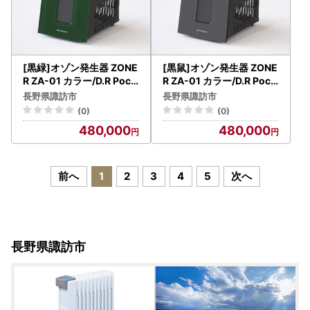
[黒緑]オゾン発生器 ZONE
[黒鼠]オゾン発生器 ZONE
R ZA-01 カラー/D.R Pock
R ZA-01 カラー/D.R Pock
et[86-03BG]
et[86-03BM]
長野県諏訪市
長野県諏訪市
(0)
(0)
480,000
480,000
前へ
1
2
3
4
5
次へ
長野県諏訪市