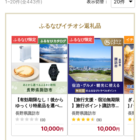
1
~
20
件(全
443
件)
表示切替：
ふるなびイチオシ返礼品
【有効期限なし！後から
【旅行支援・宿泊無期限
ぎょう
ゆっくり特産品を選べる
】旅行ポイント諏訪市ふ
] / 
】長野県諏訪市カタログ
るなびトラベルポイント
容量 
長野県諏訪市
長野県諏訪市
長野県
ポイント
諏訪 [
(0)
(9)
10,000
10,000