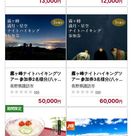
13,000
12,000
霧ヶ峰ナイトハイキングツ
霧ヶ峰ナイトハイキングツ
アー 参加券2名様分/八ヶ
アー 参加券3名様分/八ヶ
岳登山企画 観光 [88-01]
岳登山企画 観光 [88-02]
長野県諏訪市
長野県諏訪市
(0)
(0)
50,000
60,000