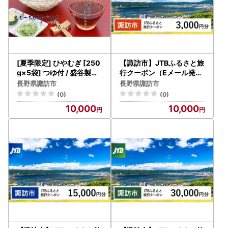
[夏季限定] ひやむぎ [250
【諏訪市】JTBふるさと旅
g×5袋] つゆ付 / 盛谷製麺
行クーポン（Eメール発行
7月～9月上旬配送[35-02
）3,000円分
長野県諏訪市
長野県諏訪市
]
(0)
(0)
10,000
10,000