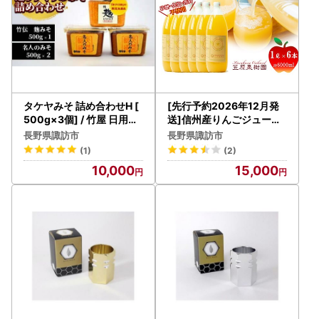
タケヤみそ 詰め合わせH [
[先行予約2026年12月発
500g×3個] / 竹屋 日用品
送]信州産りんごジュース
味噌 信州 長野県 諏訪市 諏
1L瓶詰め 6本[箱入り]/笠
長野県諏訪市
長野県諏訪市
訪 [16-01]
原果樹園[80-01]
(1)
(2)
10,000
15,000