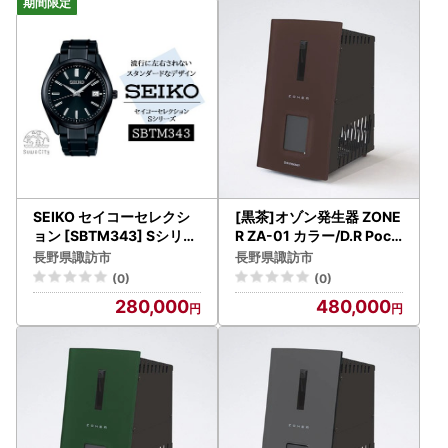
SEIKO セイコーセレクシ
[黒茶]オゾン発生器 ZONE
ョン [SBTM343] Sシリー
R ZA-01 カラー/D.R Pock
ズ/ 腕時計 諏訪市[61-133
et[86-03BB]
長野県諏訪市
長野県諏訪市
]
(0)
(0)
280,000
480,000