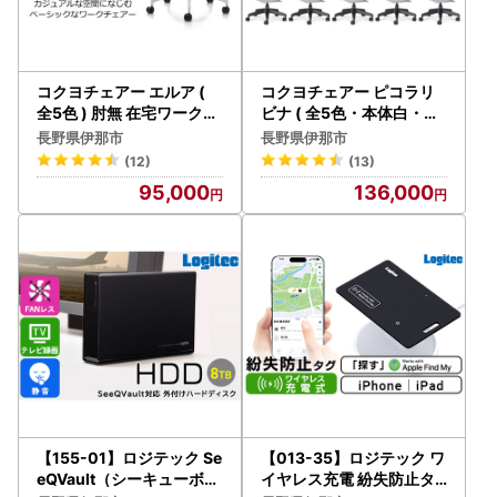
コクヨチェアー エルア (
コクヨチェアー ピコラリ
全5色 ) 肘無 在宅ワーク・
ビナ ( 全5色・本体白・黒
テレワークにお勧めの椅子
脚 ) ハイバックタイプ 在
長野県伊那市
長野県伊那市
【095-01】
宅ワーク・テレワークにお
(12)
(13)
勧めの椅子【136-01】
95,000
136,000
【155-01】ロジテック Se
【013-35】ロジテック ワ
eQVault（シーキューボル
イヤレス充電 紛失防止タ