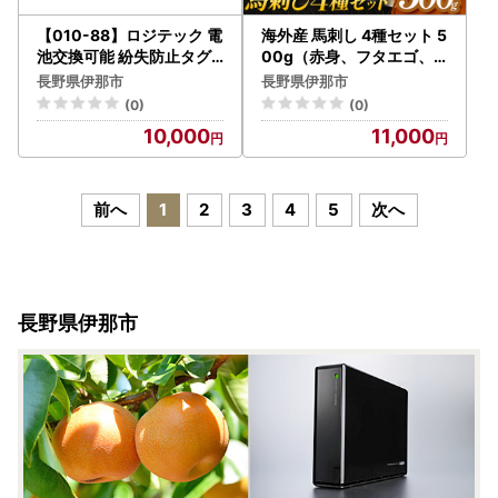
【010-88】ロジテック 電
海外産 馬刺し 4種セット 5
池交換可能 紛失防止タグ
00g（赤身、フタエゴ、
タグ型 LGT-LWBETG1BK
サガリ、トロユッケ） 馬
長野県伊那市
長野県伊那市
A
刺しの長野屋【011-b9】
(0)
(0)
10,000
11,000
前へ
1
2
3
4
5
次へ
長野県伊那市