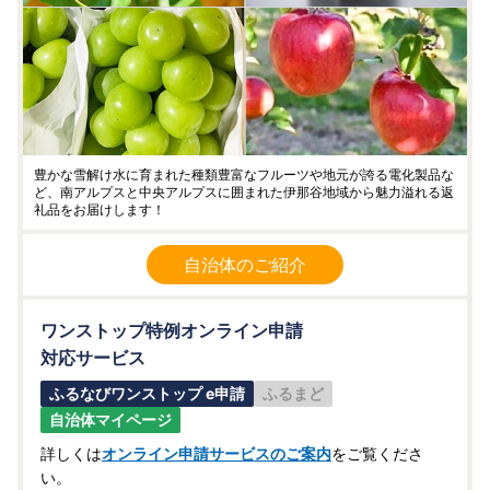
豊かな雪解け水に育まれた種類豊富なフルーツや地元が誇る電化製品な
ど、南アルプスと中央アルプスに囲まれた伊那谷地域から魅力溢れる返
礼品をお届けします！
自治体のご紹介
ワンストップ特例オンライン申請
対応サービス
ふるなびワンストップ e申請
ふるまど
自治体マイページ
詳しくは
オンライン申請サービスのご案内
をご覧くださ
い。