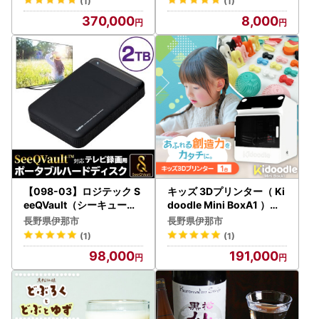
(1)
(1)
370,000
8,000
【098-03】ロジテック S
キッズ 3Dプリンター（ Ki
eeQVault（シーキューボ
doodle Mini BoxA1 ）プ
ルト）対応 テレビ録画用
ラスチックを思い通りに成
長野県伊那市
長野県伊那市
2.5インチ ポータブル
形。1300種類の内蔵デー
(1)
(1)
ハードディスク 2TB 【LH
タですぐに使用可能。進学
98,000
191,000
D-PBMB20U3QW】
祝いにも【191-01】