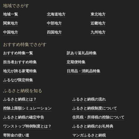
地域でさがす
地域一覧
北海道地方
東北地方
関東地方
中部地方
近畿地方
中国地方
四国地方
九州地方
おすすめ特集でさがす
おすすめ特集一覧
訳あり返礼品特集
担当者おすすめ特集
定期便特集
地元が誇る家電特集
日用品・消耗品特集
ふるなび限定特集
ふるさと納税を知る
ふるさと納税とは？
ふるさと納税の流れ
控除上限額シミュレーション
ふるさと納税制度について
ふるさと納税の確定申告
住民税・所得税の控除について
ワンストップ特例制度とは？
ふるさと納税のお礼特典
寄附金の使い道
マンガふるさと納税