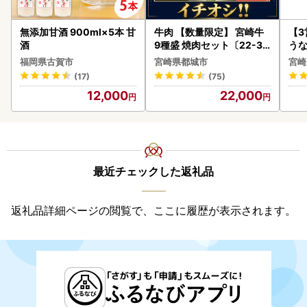
無添加甘酒 900ml×5本 甘
牛肉 【数量限定】 宮崎牛
【
酒
9種盛 焼肉セット〔22-31
うな
-006-600g〕都城 イチオ
以上
福岡県古賀市
宮崎県都城市
宮崎
シ!! 牛肉
(17)
(75)
12,000
22,000
最近チェックした返礼品
返礼品詳細ページの閲覧で、ここに履歴が表示されます。