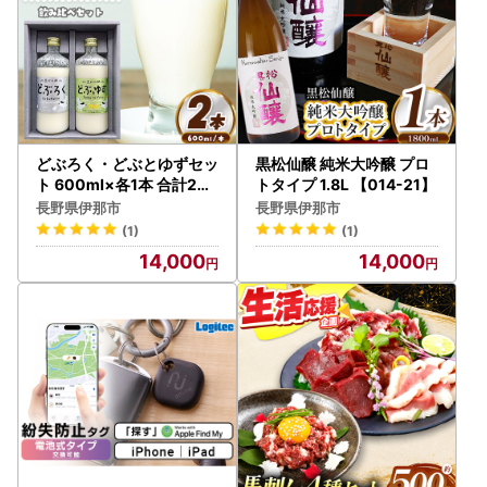
どぶろく・どぶとゆずセッ
黒松仙醸 純米大吟醸 プロ
ト 600ml×各1本 合計2本
トタイプ 1.8L 【014-21】
黒松仙醸 【014-36】
長野県伊那市
長野県伊那市
(1)
(1)
14,000
14,000