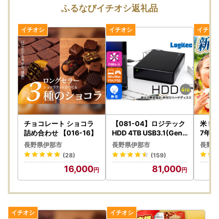
2026年8月11日（火）～8月16日（日）まで
ふるなびイチオシ返礼品
＝＝＝＝＝
※休業期間中のお問い合わせに対するご返信は、8月17日
（月）より順次対応させていただきます。
※万が一お届けした返礼品に不備があった際は、お写真をお
撮りいただいておきますと幸いです。
★返礼品の受付につきましては、随時受付しております。
チョコレート ショコラ
【081-04】ロジテック
米 5
詰め合わせ 【016-16】
HDD 4TB USB3.1(Gen1
7年産
) / USB3.0 国産 TV録画
カリ 
長野県伊那市
長野県伊那市
長野県
省エネ静音 外付け ハー
017-
(28)
(159)
ドディスク テレビ 3.5イ
16,000
81,000
ンチ 4K録画 PS4/PS4 P
ro対応【LHD-ENA040
U3WS】