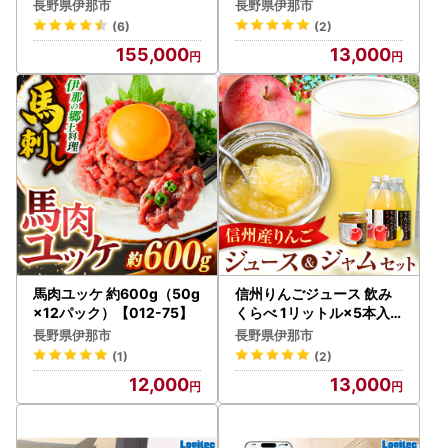
ト）対応 テレビ録画用 3.5
グ カード型 LGT-LWCST
長野県伊那市
長野県伊那市
インチ 外付けハードディ
CW01DB
(6)
(2)
スク 8TB【LHD-ENB080
155,000
13,000
U3QW】
馬肉ユッケ 約600g（50g
信州りんごジュース 飲み
×12パック）【012-75】
くらべ 1リットル×5本入
＋りんごジャム3個セット
長野県伊那市
長野県伊那市
【013-14】
(1)
(2)
12,000
13,000