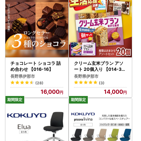
チョコレート ショコラ 詰
クリーム玄米ブラン アソ
め合わせ 【016-16】
ート 20個入り 【014-38
】
長野県伊那市
長野県伊那市
(28)
(3)
16,000
14,000