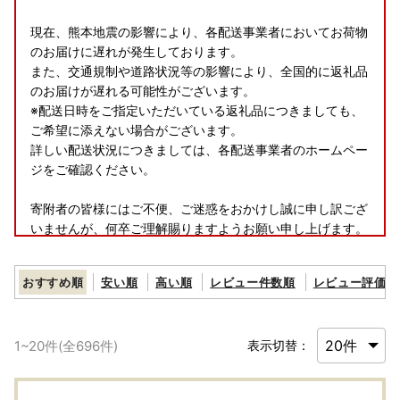
現在、熊本地震の影響により、各配送事業者においてお荷物
のお届けに遅れが発生しております。
また、交通規制や道路状況等の影響により、全国的に返礼品
のお届けが遅れる可能性がございます。
※配送日時をご指定いただいている返礼品につきましても、
ご希望に添えない場合がございます。
詳しい配送状況につきましては、各配送事業者のホームペー
ジをご確認ください。
寄附者の皆様にはご不便、ご迷惑をおかけし誠に申し訳ござ
いませんが、何卒ご理解賜りますようお願い申し上げます。
おすすめ順
安い順
高い順
レビュー件数順
レビュー評価順
■お盆休業期間のご案内～ふるさと納税・返礼品のお問い合
わせについて～
1
~
20
件(全
696
件)
表示切替：
＝＝＝＝＝
お盆休業期間