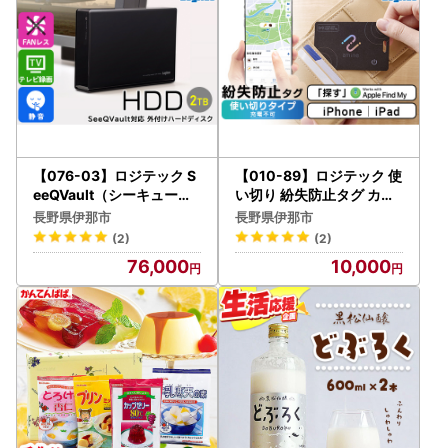
【076-03】ロジテック S
【010-89】ロジテック 使
eeQVault（シーキューボ
い切り 紛失防止タグ カー
ルト）対応 テレビ録画用
ド型 LGT-LWNNCD1BKA
長野県伊那市
長野県伊那市
3.5インチ 外付けハードデ
(2)
(2)
ィスク 2TB【LHD-ENB02
76,000
10,000
0U3QW】