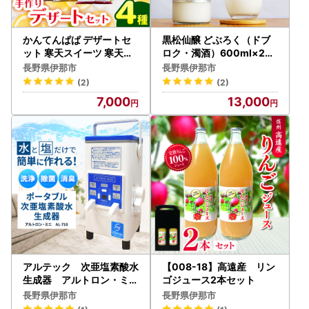
かんてんぱぱ デザートセ
黒松仙醸 どぶろく（ドブ
ット 寒天スイーツ 寒天ゼ
ロク・濁酒）600ml×2本
リー 健康食品 ローカロリ
セット 【013-34】
長野県伊那市
長野県伊那市
ー 伊那市 【007-09】
(2)
(2)
7,000
13,000
アルテック 次亜塩素酸水
【008-18】高遠産 リン
生成器 アルトロン・ミニ
ゴジュース2本セット
AL-710【370-01】
長野県伊那市
長野県伊那市