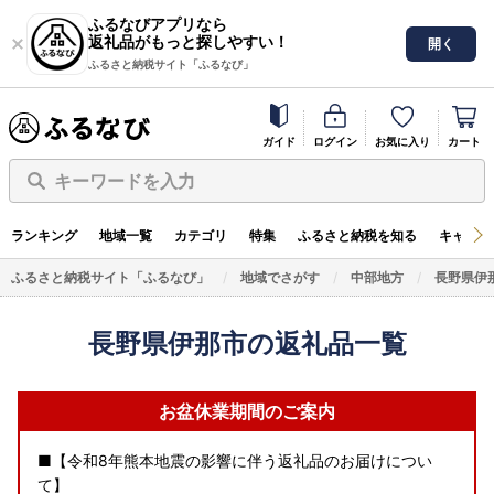
ふるなびアプリなら
返礼品がもっと探しやすい！
開く
ふるさと納税サイト「ふるなび」
ガイド
ログイン
お気に入り
カート
キーワードを入力
ランキング
地域一覧
カテゴリ
特集
ふるさと納税を知る
キャンペ
ふるさと納税サイト「ふるなび」
地域でさがす
中部地方
長野県伊
長野県伊那市の返礼品一覧
お盆休業期間のご案内
■【令和8年熊本地震の影響に伴う返礼品のお届けについ
て】