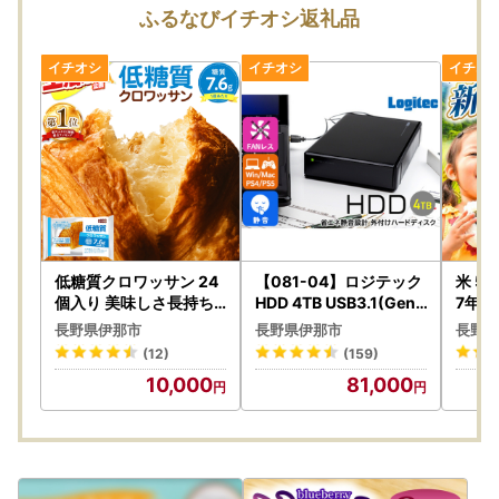
2026年8月11日（火）～8月16日（日）まで
ふるなびイチオシ返礼品
＝＝＝＝＝
※休業期間中のお問い合わせに対するご返信は、8月17日
（月）より順次対応させていただきます。
※万が一お届けした返礼品に不備があった際は、お写真をお
撮りいただいておきますと幸いです。
★返礼品の受付につきましては、随時受付しております。
低糖質クロワッサン 24
【081-04】ロジテック
米 5
個入り 美味しさ長持ち
HDD 4TB USB3.1(Gen1
7年産
ロングライフパン 【01
) / USB3.0 国産 TV録画
カリ 
長野県伊那市
長野県伊那市
長野県
0-69】
省エネ静音 外付け ハー
017-
(12)
(159)
ドディスク テレビ 3.5イ
10,000
81,000
ンチ 4K録画 PS4/PS4 P
ro対応【LHD-ENA040
U3WS】