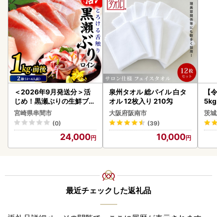
＜2026年9月発送分＞活
泉州タオル 総パイル 白タ
【
じめ！黒瀬ぶりの生鮮ブリ
オル 12枚入り 210匁
5k
ロイン2節（1.0kg前後）_
g 
宮崎県串間市
大阪府阪南市
茨城
K001-012-2609
町
(0)
(39)
24,000
10,000
最近チェックした返礼品