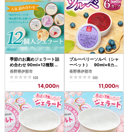
季節のお薦めジェラート詰
ブルーベリーソルベ（シャ
め合わせ 90ml×12種類 カ
ーベット） 90ml×6カッ
ップ 長野県 伊那市【014-
プ【011-a1】
長野県伊那市
長野県伊那市
41】
(0)
(0)
14,000
11,000