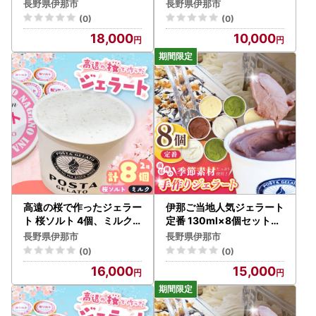
018-23】
個 合計130ml×4個【010
長野県伊那市
長野県伊那市
-c3】
(0)
(0)
18,000
10,000
高遠の桜で作ったジェラー
伊那ご当地人気ジェラート
ト 桜ソルト 4個、ミルク 4
定番 130ml×8個セット（
個 合計130ml×8個【016-
ミルク×2個、チョコ×2個
長野県伊那市
長野県伊那市
22】
、抹茶×2個、ココナッツ
(0)
(0)
パイン×2個）【015-28】
16,000
15,000