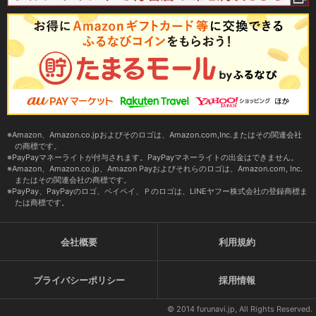
Amazon、Amazon.co.jpおよびそのロゴは、Amazon.com,Inc.またはその関連会社
の商標です。
PayPayマネーライトが付与されます。PayPayマネーライトの出金はできません。
Amazon、Amazon.co.jp、Amazon Payおよびそれらのロゴは、Amazon.com, Inc.
またはその関連会社の商標です。
PayPay、PayPayのロゴ、ペイペイ、Ｐのロゴは、LINEヤフー株式会社の登録商標ま
たは商標です。
会社概要
利用規約
プライバシーポリシー
採用情報
© 2014 furunavi.jp, All Rights Reserved.