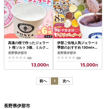
高遠の桜で作ったジェラー
伊那ご当地人気ジェラート
ト 桜ソルト 3個、ミルク3
季節のおすすめ 130ml×8
個 合計130ml×6個【013-
個セット（ミルク×1個、
長野県伊那市
長野県伊那市
66】
チョコレート×1個、宇治
(0)
(0)
抹茶×1個、ココナッツパ
13,000
15,000
イン×1個他、季節のおす
すめでランダム×4個）【
015-29】
前へ
1
次へ
長野県伊那市