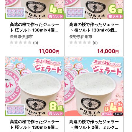
高遠の桜で作ったジェラー
高遠の桜で作ったジェラー
ト 桜ソルト 130ml×4個【
ト 桜ソルト 130ml×6個【
011-a4】
014-59】
長野県伊那市
長野県伊那市
(0)
(0)
11,000
14,000
高遠の桜で作ったジェラー
高遠の桜で作ったジェラー
ト 桜ソルト 130ml×8個【
ト 桜ソルト 2個、ミルク2