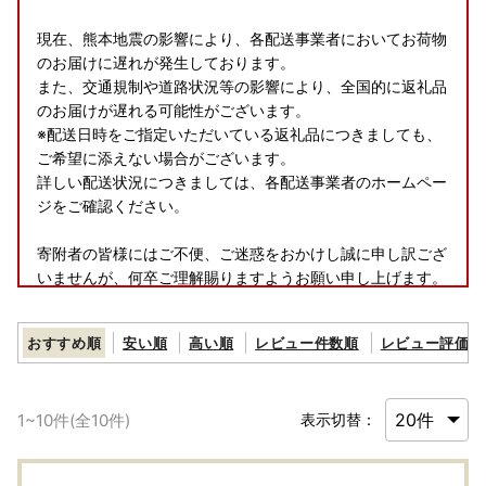
現在、熊本地震の影響により、各配送事業者においてお荷物
のお届けに遅れが発生しております。
また、交通規制や道路状況等の影響により、全国的に返礼品
のお届けが遅れる可能性がございます。
※配送日時をご指定いただいている返礼品につきましても、
ご希望に添えない場合がございます。
詳しい配送状況につきましては、各配送事業者のホームペー
ジをご確認ください。
寄附者の皆様にはご不便、ご迷惑をおかけし誠に申し訳ござ
いませんが、何卒ご理解賜りますようお願い申し上げます。
おすすめ順
安い順
高い順
レビュー件数順
レビュー評価順
■お盆休業期間のご案内～ふるさと納税・返礼品のお問い合
わせについて～
1
~
10
件(全
10
件)
表示切替：
＝＝＝＝＝
お盆休業期間