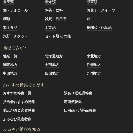
果実類
魚介類
野菜類
酒・アルコール
お茶・飲料
お菓子・スイーツ
麺類
雑貨・日用品
卵
加工食品
工芸品
感謝状・記念品
旅行・チケット
セット類 その他
地域でさがす
地域一覧
北海道地方
東北地方
関東地方
中部地方
近畿地方
中国地方
四国地方
九州地方
おすすめ特集でさがす
おすすめ特集一覧
訳あり返礼品特集
担当者おすすめ特集
定期便特集
地元が誇る家電特集
日用品・消耗品特集
ふるなび限定特集
ふるさと納税を知る