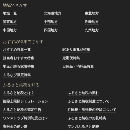
地域でさがす
地域一覧
北海道地方
東北地方
関東地方
中部地方
近畿地方
中国地方
四国地方
九州地方
おすすめ特集でさがす
おすすめ特集一覧
訳あり返礼品特集
担当者おすすめ特集
定期便特集
地元が誇る家電特集
日用品・消耗品特集
ふるなび限定特集
ふるさと納税を知る
ふるさと納税とは？
ふるさと納税の流れ
控除上限額シミュレーション
ふるさと納税制度について
ふるさと納税の確定申告
住民税・所得税の控除について
ワンストップ特例制度とは？
ふるさと納税のお礼特典
寄附金の使い道
マンガふるさと納税