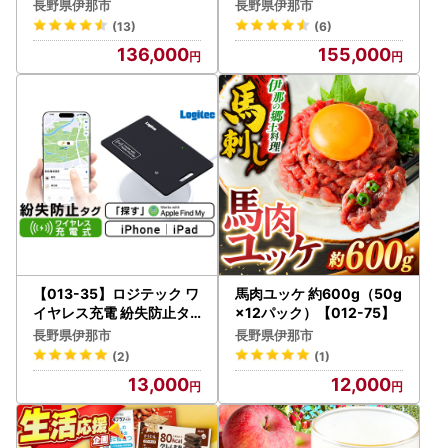
脚 ) ハイバックタイプ 在
ト）対応 テレビ録画用 3.5
長野県伊那市
長野県伊那市
宅ワーク・テレワークにお
インチ 外付けハードディ
(13)
(6)
勧めの椅子【136-01】
スク 8TB【LHD-ENB080
136,000
155,000
U3QW】
【013-35】ロジテック ワ
馬肉ユッケ 約600g（50g
イヤレス充電 紛失防止タ
×12パック）【012-75】
グ カード型 LGT-LWCST
長野県伊那市
長野県伊那市
CW01DB
(2)
(1)
13,000
12,000