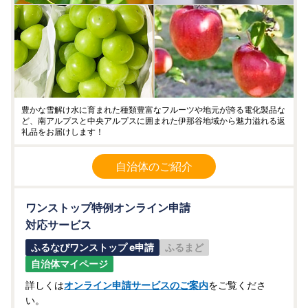
豊かな雪解け水に育まれた種類豊富なフルーツや地元が誇る電化製品な
ど、南アルプスと中央アルプスに囲まれた伊那谷地域から魅力溢れる返
礼品をお届けします！
自治体のご紹介
ワンストップ特例オンライン申請
対応サービス
ふるなびワンストップ e申請
ふるまど
自治体マイページ
詳しくは
オンライン申請サービスのご案内
をご覧くださ
い。