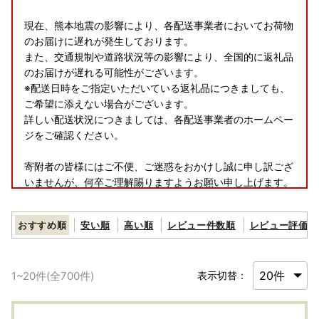
現在、熊本地震の影響により、各配送事業者においてお荷物
のお届けに遅れが発生しております。
また、交通規制や道路状況等の影響により、全国的に返礼品
のお届けが遅れる可能性がございます。
※配送日時をご指定いただいている返礼品につきましても、
ご希望に添えない場合がございます。
詳しい配送状況につきましては、各配送事業者のホームペー
ジをご確認ください。
寄附者の皆様にはご不便、ご迷惑をおかけし誠に申し訳ござ
いませんが、何卒ご理解賜りますようお願い申し上げます。
おすすめ順
安い順
高い順
レビュー件数順
レビュー評価順
■お盆休業期間のご案内～ふるさと納税・返礼品のお問い合
わせについて～
1
~
20
件(全
700
件)
表示切替：
＝＝＝＝＝
お盆休業期間