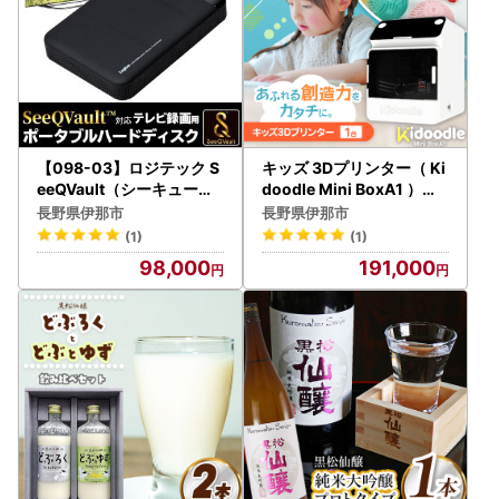
【098-03】ロジテック S
キッズ 3Dプリンター（ Ki
eeQVault（シーキューボ
doodle Mini BoxA1 ）プ
ルト）対応 テレビ録画用
ラスチックを思い通りに成
長野県伊那市
長野県伊那市
2.5インチ ポータブル
形。1300種類の内蔵デー
(1)
(1)
ハードディスク 2TB 【LH
タですぐに使用可能。進学
98,000
191,000
D-PBMB20U3QW】
祝いにも【191-01】