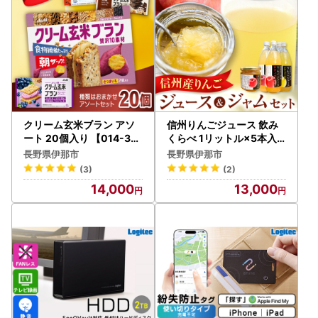
クリーム玄米ブラン アソ
信州りんごジュース 飲み
ート 20個入り 【014-38
くらべ 1リットル×5本入
】
＋りんごジャム3個セット
長野県伊那市
長野県伊那市
【013-14】
(3)
(2)
14,000
13,000