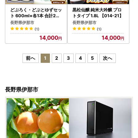
どぶろく・どぶとゆずセッ
黒松仙醸 純米大吟醸 プロ
ト 600ml×各1本 合計2本
トタイプ 1.8L 【014-21】
黒松仙醸 【014-36】
長野県伊那市
長野県伊那市
(1)
(1)
14,000
14,000
前へ
1
2
3
4
5
次へ
長野県伊那市