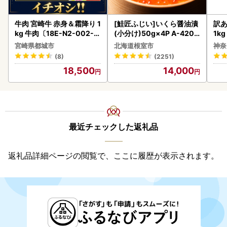
牛肉 宮崎牛 赤身＆霜降り 1
[鮭匠ふじい]いくら醤油漬
訳あ
kg 牛肉〔18E-N2-002-1
(小分け)50g×4P A-4209
1k
kg-S4A6-CF〕
5
宮崎県都城市
北海道根室市
神奈
(8)
(2251)
18,500
14,000
最近チェックした返礼品
返礼品詳細ページの閲覧で、ここに履歴が表示されます。