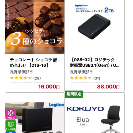
チョコレート ショコラ 詰
【088-02】ロジテック
め合わせ 【016-16】
耐衝撃USB3.1(Gen1) / US
B3.0対応のポータブルハ
長野県伊那市
長野県伊那市
ードディスク（HDD）[2T
(28)
(31)
B/ブラック]【LHD-PBM2
16,000
88,000
0U3BK】