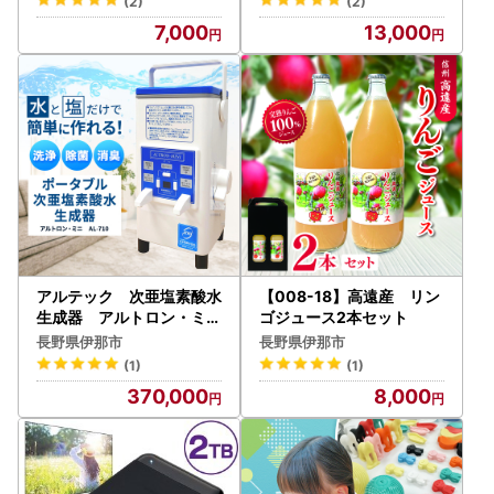
(2)
(2)
7,000
13,000
アルテック 次亜塩素酸水
【008-18】高遠産 リン
生成器 アルトロン・ミニ
ゴジュース2本セット
AL-710【370-01】
長野県伊那市
長野県伊那市
(1)
(1)
370,000
8,000