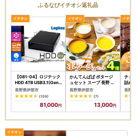
2026年8月11日（火）～8月16日（日）まで
ふるなびイチオシ返礼品
＝＝＝＝＝
※休業期間中のお問い合わせに対するご返信は、8月17日
（月）より順次対応させていただきます。
※万が一お届けした返礼品に不備があった際は、お写真をお
撮りいただいておきますと幸いです。
★返礼品の受付につきましては、随時受付しております。
【081-04】ロジテック
かんてんぱぱ ポタージ
チョ
HDD 4TB USB3.1(Gen1
ュセット スープ 長野 伊
詰め合
) / USB3.0 国産 TV録画
那 伊那食品工業【013-
長野県伊那市
長野県伊那市
長野県
省エネ静音 外付け ハー
25】
(159)
(7)
ドディスク テレビ 3.5イ
81,000
13,000
ンチ 4K録画 PS4/PS4 P
ro対応【LHD-ENA040
U3WS】