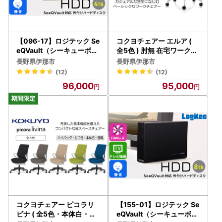
【096-17】ロジテック Se
コクヨチェアー エルア (
eQVault（シーキューボル
全5色 ) 肘無 在宅ワーク・
ト）対応 テレビ録画用 3.5
テレワークにお勧めの椅子
長野県伊那市
長野県伊那市
インチ 外付けハードディ
【095-01】
(12)
(12)
スク 4TB【LHD-ENB040
96,000
95,000
U3QW】
コクヨチェアー ピコラリ
【155-01】ロジテック Se
ビナ ( 全5色・本体白・黒
eQVault（シーキューボル