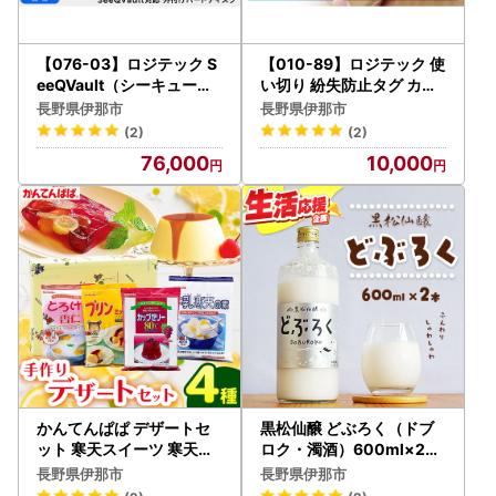
【076-03】ロジテック S
【010-89】ロジテック 使
eeQVault（シーキューボ
い切り 紛失防止タグ カー
ルト）対応 テレビ録画用
ド型 LGT-LWNNCD1BKA
長野県伊那市
長野県伊那市
3.5インチ 外付けハードデ
(2)
(2)
ィスク 2TB【LHD-ENB02
76,000
10,000
0U3QW】
かんてんぱぱ デザートセ
黒松仙醸 どぶろく（ドブ
ット 寒天スイーツ 寒天ゼ
ロク・濁酒）600ml×2本
リー 健康食品 ローカロリ
セット 【013-34】
長野県伊那市
長野県伊那市
ー 伊那市 【007-09】