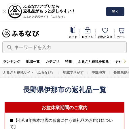
ふるなびアプリなら
返礼品がもっと探しやすい！
開く
ふるさと納税サイト「ふるなび」
ガイド
ログイン
お気に入り
カート
キーワードを入力
ランキング
地域一覧
カテゴリ
特集
ふるさと納税を知る
キャンペ
ふるさと納税サイト「ふるなび」
地域でさがす
中部地方
長野県伊
長野県伊那市の返礼品一覧
お盆休業期間のご案内
■【令和8年熊本地震の影響に伴う返礼品のお届けについ
て】