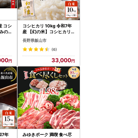
産 コシ
コシヒカリ 10kg 令和7年
みの
産 【幻の米】コシヒカリ
長野県 飯山市（7-74A）
長野県飯山市
(6)
000
33,000
みゆきポーク 満喫 食べ尽