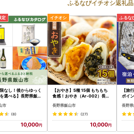
ふるなびイチオシ返礼品
限なし！後からゆっく
【おやき】5種 15個 もちもち
【旅
を選べる】長野県飯山
食感！おやき（Ar-002）長野
ポイ
グポイント
信州
ルポ
山市
長野県飯山市
長野県
(8)
(27)
10,000
10,000