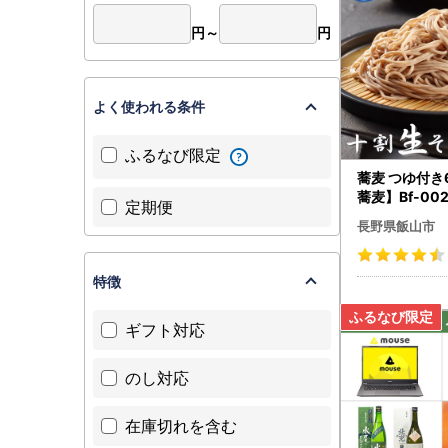
円～
円
よく使われる条件
ふるなび限定
蕎麦 つゆ付き
蕎麦】Bf-00
定期便
長野県飯山市
特徴
ギフト対応
のし対応
在庫切れを含む