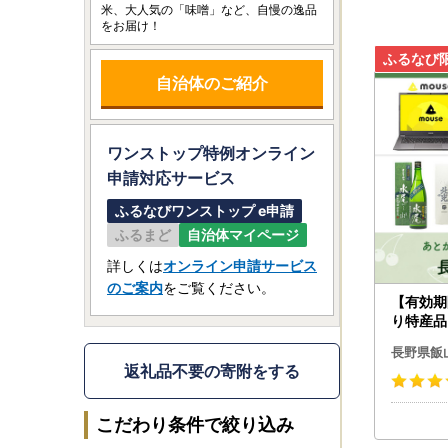
米、大人気の「味噌」など、自慢の逸品
をお届け！
自治体のご紹介
ワンストップ特例オンライン
申請
対応サービス
ふるなびワンストップ e申請
ふるまど
自治体マイページ
詳しくは
オンライン申請サービス
のご案内
をご覧ください。
【有効期
り特産品
市カタロ
長野県飯
返礼品不要の寄附をする
こだわり条件で絞り込み