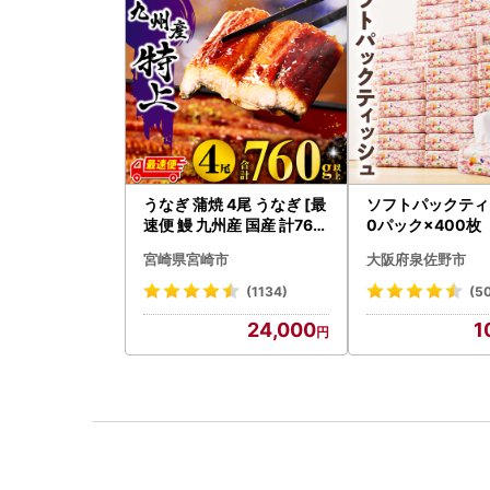
うなぎ 蒲焼 4尾 うなぎ [最
ソフトパックティ
速便 鰻 九州産 国産 計760
0パック×400枚
g以上]
宮崎県宮崎市
大阪府泉佐野市
(1134)
(5
24,000
1