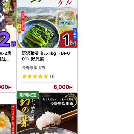
ル 2房
野沢菜漬 タル 1kg （Bl-0
月発送】
01）野沢菜
長野県飯山市
(1)
000
8,000