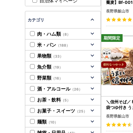
自治体マイページ
蕎麦】Bf-001
長野県飯山市
カテゴリ
肉・ハム類
（8）
米・パン
（188）
果物類
（33）
魚介類
（19）
野菜類
（16）
酒・アルコール
（26）
お茶・飲料
（5）
＼信州そば／ 乾
袋つゆ付き 
お菓子・スイーツ
（25）
ば Bi-003
長野県飯山市
麺類
（10）
雑貨・日用品