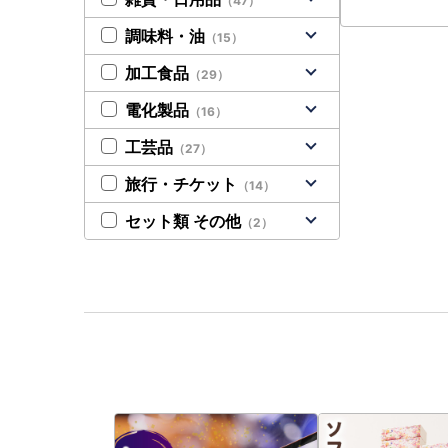
（47）
調味料・油
（15）
加工食品
（29）
電化製品
（16）
工芸品
（27）
旅行・チケット
（14）
セット類 その他
（2）