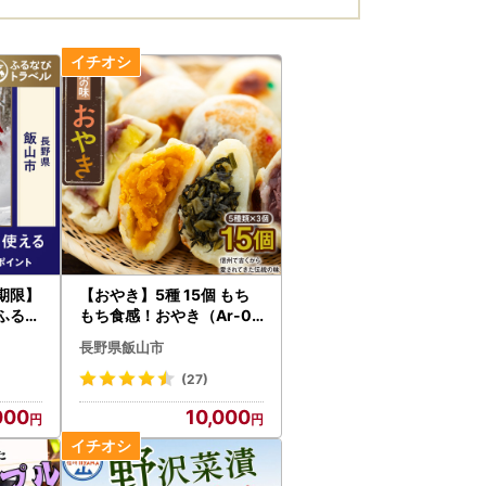
期限】
【おやき】5種 15個 もち
ふるな
もち食感！おやき（Ar-00
2）長野 信州
長野県飯山市
(27)
000
10,000