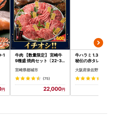
-1
牛肉 【数量限定】 宮崎牛
牛ハラミ 1.3kg｜1位獲得
9種盛 焼肉セット〔22-31
秘伝の赤タレ 牛肉 訳あり
-006-600g〕都城 イチオ
焼肉 BBQ
宮崎県都城市
大阪府泉佐野市
シ!! 牛肉
(75)
(2479)
0
22,000
15,000