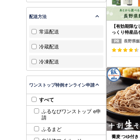
配送方法
【有効期限な
常温配送
っくり特産品
野県飯山市カ
長野県飯
ト
冷蔵配送
冷凍配送
ワンストップ特例オンライン申請
すべて
ふるなびワンストップ e申
請
ふるまど
蕎麦 つゆ付き