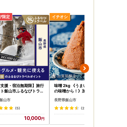
行支援・宿泊無期限】旅行
味噌 2kg 《うまいみそ汁はこ
米 
ント飯山市ふるなびトラベ
の味噌から！》加賀屋醸造（A
リ
イント
u-001）
-19
飯山市
長野県飯山市
長
(5)
(218)
10,000
6,500