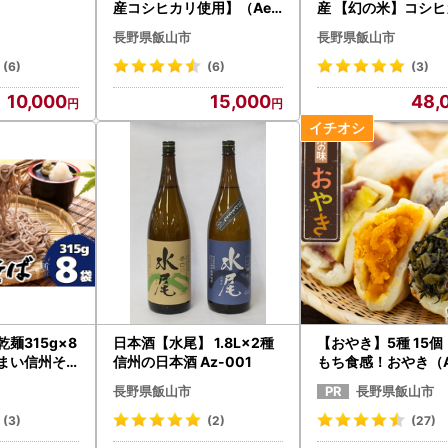
産コシヒカリ使用】（Ae-
産 【幻の米】コシ
002）| パックご飯
長野県 飯山市 7-75
長野県飯山市
長野県飯山市
(6)
(6)
(3)
10,000
15,000
48,
麺315g×8
日本酒【水尾】 1.8L×2種
【おやき】5種 15個
うまい信州そ
信州の日本酒 Az-001
もち食感！おやき（A
2）長野 信州
長野県飯山市
長野県飯山市
(3)
(2)
(27)