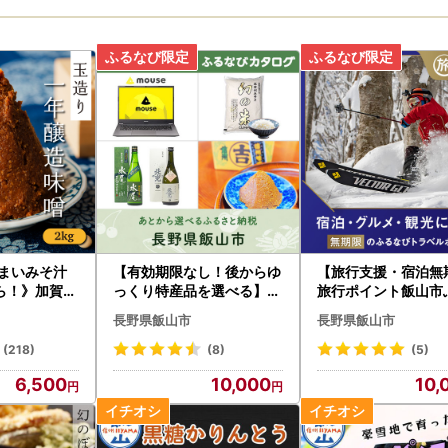
うまいみそ汁
【有効期限なし！後からゆ
【旅行支援・宿泊無
ら！》加賀屋
っくり特産品を選べる】長
旅行ポイント飯山市
1）
野県飯山市カタログポイン
びトラベルポイント
長野県飯山市
長野県飯山市
ト
(218)
(8)
(5)
6,500
10,000
10,