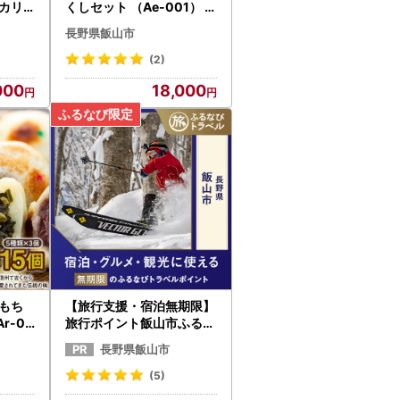
ヒカリ
くしセット （Ae-001） 焼
A
肉 豚肉
長野県飯山市
(2)
000
18,000
 もち
【旅行支援・宿泊無期限】
r-00
旅行ポイント飯山市ふるな
びトラベルポイント
長野県飯山市
(5)