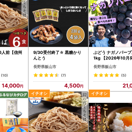
6人前【信州
9/30受付終了☆ 黒糖かり
ぶどう ナガノパープ
2
んとう
1kg 【2026年10
ブドウ Bv-001
長野県飯山市
長野県飯山市
(10)
(7)
(5)
14,000
4,500
21,