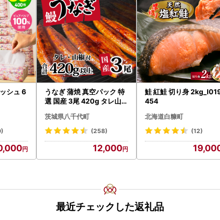
ッシュ 6
うなぎ 蒲焼 真空パック 特
鮭 紅鮭 切り身 2kg_I019
選 国産 3尾 420g タレ山椒
454
付き うな重 ひつまぶし 訳
茨城県八千代町
北海道白糠町
あり 茨城 ウナギ 鰻 個包装
人気 美味しい 小分け 八千
0)
(258)
(12)
代町
0,000
12,000
19,00
最近チェックした返礼品