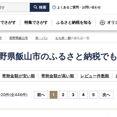
よくあるご質問・お問い合わせ
リでさがす
特集でさがす
ふるさと納税を知る
オリ
方
長野県飯山市
米・パン
もち米・餅
の返礼品一覧
野県飯山市のふるさと納税で
寄附金額が
安い順
寄附金額が
高い順
レビュー件数順
~
20
件(全
446
件)
前へ
1
2
3
4
5
次へ