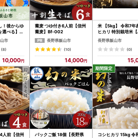
し！後からゆ
蕎麦 つゆ付き6人前【信州
米 【5kg】 令和7年
を選べる】長
蕎麦】Bf-002
ヒカリ 特別栽培米【
タログポイン
り農園】7-19A
山市
長野県飯山市
長野県飯山市
(8)
(10)
(0)
10,000
14,000
15,
 4人前【信州
パックご飯 18個【長野県
コシヒカリ 15kg 令和7年