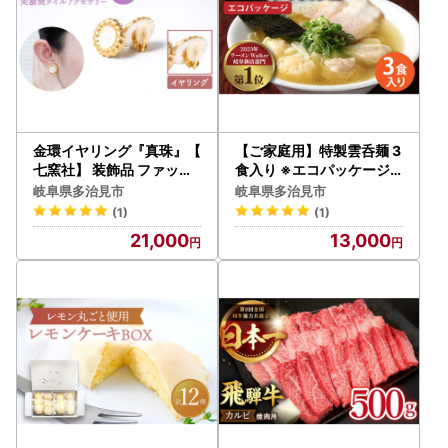
金環イヤリング『真珠』【
【ご家庭用】特製雲呑麺 3
七窯社】 装飾品 ファッシ
食入り ※エコパッケージ※
ョン アクセサリー かわい
多治見市/たゆたふ 自家製
岐阜県多治見市
岐阜県多治見市
い おしゃれ [TAP013]
ワンタン[TDB001]
(1)
(1)
21,000
13,000