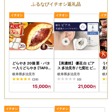
けまでに時間を要する場合がございます。
ふるなびイチオシ返礼品
ご迷惑をおかけいたしますが、何卒ご理解のほどお願い申し
上げます。
【返礼品の発送について】
・返礼品のお届け時に破損や傷みなどの不具合があった場合
は、お届けから2週間以内に画像を添付の上、下記『多治見
市ふるさと納税サポート室』までご連絡ください。
ご注意①）長期不在などでお受け取りができない期間があ
る場合は、必ずご連絡ください。 原則、再送はいたしかね
ます。
どらやき 20個 栗・バタ
【美濃焼】 優花 白 ピア
うなぎ
ご注意②）お届け日、曜日のご指定はできかねます。
ー入りどらやき [TAF00
ス 多治見市 / 七窯社 ピ
見市/
1]
アス アクセサリー おし
] ウ
ご注意③）お申込みが集中する人気の返礼品は、ページ記
岐阜県多治見市
岐阜県多治見市
岐阜県
ゃれ[TAP097]
載の発送日程よりもお時間をいただく場合がございます。
(29)
(0)
15,000
21,000
【お申込み前に必ずご確認ください】
個体差について
破損・欠陥について
※お名前に旧字体または機種依存文字などが含まれている場