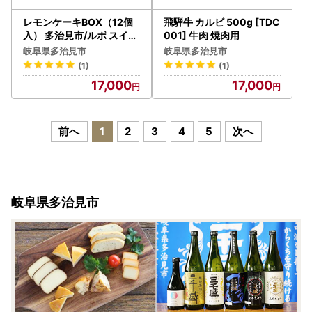
レモンケーキBOX（12個
飛騨牛 カルビ 500g [TDC
入） 多治見市/ルポ スイー
001] 牛肉 焼肉用
ツ [TBN009]
岐阜県多治見市
岐阜県多治見市
(1)
(1)
17,000
17,000
前へ
1
2
3
4
5
次へ
岐阜県多治見市