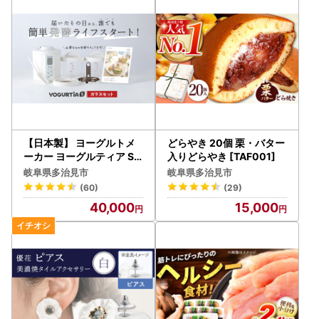
合、当市からお送りするメールにおいて、システム上一部の
メールソフトにて文字化けが発生する可能性がございます。
何卒ご了承ください。
【ワンストップ申請のご案内】
・オンライン申請（ふるまど）】（推奨）
マイナンバーカードをお持ちの方は、郵送不要・即時完了
するオンライン申請が便利です。
ふるまど
【日本製】 ヨーグルトメ
どらやき 20個 栗・バター
ーカー ヨーグルティア S
入りどらやき [TAF001]
ガラスセット （ホワイト
【2】紙（郵送）での申請
岐阜県多治見市
岐阜県多治見市
） 最新機種YS-02G HARI
・郵便でお届けしておりますワンストップ特例制度申請書類
(60)
(29)
O ハリオ 多治見市 / タニカ
に必要事項をご記入いただき、必要書類を同封の上、〈送付
40,000
15,000
電器販売 [TAS016]
先〉までご提出をお願いいたします。
〈送付先〉
〒507-8703
岐阜県多治見市日ノ出町2丁目15番地
多治見市役所 商工観光課 ふるさと納税担当 宛
※封筒に『ワンストップ特例申請書 在中』のご記入をお願い
します。