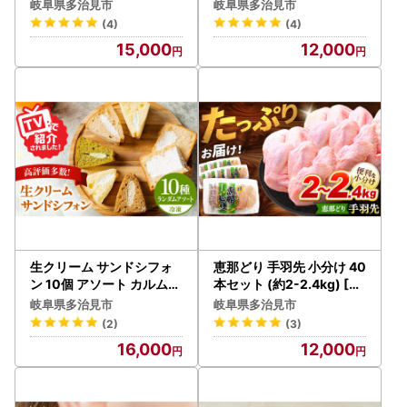
【京陶窯業】食器 [TCO0
岐阜県多治見市
岐阜県多治見市
28]
【個人情報の取り扱いについて】
(4)
(4)
お寄せいただいた個人情報は、寄附金の受付、入金及び返礼
15,000
12,000
品発送に係る確認・連絡、各種お問い合わせ、寄附の使い道
のお知らせの広報等に利用するものであり、それ以外の目的
で使用するものではありません。返礼品発送に関して、必要
最低限の範囲において返礼品取扱い事業者に通知します。
【ふるさと納税の対象となる地方団体の指定について】
多治見市は令和7年9月26日付総務大臣通知「ふるさと納税
の対象となる地方団体の指定について（通知）」にて、地方
税法（昭和25年法律第226号）第37条の2第2項及び第314条
の7第2項の規定に基づき、ふるさと納税の対象となる地方団
生クリーム サンドシフォ
恵那どり 手羽先 小分け 40
体として指定されました。
ン 10個 アソート カルム名
本セット (約2-2.4kg) [TE
物 多治見市 / Calm Chiffo
Z010] 手羽先
指定対象期間は、令和7年10月1日から令和8年9月30日まで
岐阜県多治見市
岐阜県多治見市
n シフォンケーキ [TFD00
です。
(2)
(3)
3]
16,000
12,000