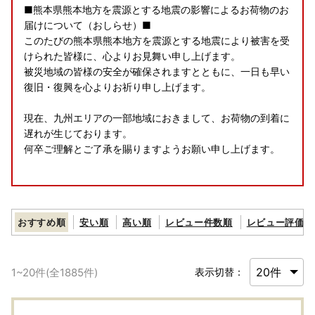
■熊本県熊本地方を震源とする地震の影響によるお荷物のお
届けについて（おしらせ）■
このたびの熊本県熊本地方を震源とする地震により被害を受
けられた皆様に、心よりお見舞い申し上げます。
被災地域の皆様の安全が確保されますとともに、一日も早い
復旧・復興を心よりお祈り申し上げます。
現在、九州エリアの一部地域におきまして、お荷物の到着に
遅れが生じております。
何卒ご理解とご了承を賜りますようお願い申し上げます。
■■お盆期間中の配送停止について■■
誠に勝手ながら、以下の期間につきまして、返礼品の発送を
おすすめ順
安い順
高い順
レビュー件数順
レビュー評価順
停止させていただきます。
【発送停止期間】8月6日〜8月16日
1
~
20
件(全
1885
件)
表示切替：
※日時指定・一部指定便は除く
発送停止に伴い、ポータルサイトに掲載の期日よりも、お届