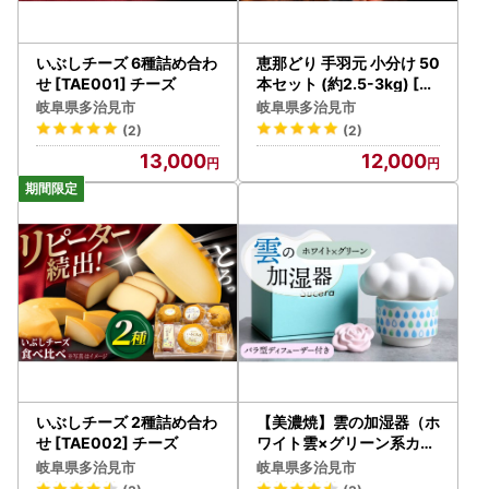
いぶしチーズ 6種詰め合わ
恵那どり 手羽元 小分け 50
せ [TAE001] チーズ
本セット (約2.5-3kg) [TE
Z011] 手羽元
岐阜県多治見市
岐阜県多治見市
(2)
(2)
13,000
12,000
いぶしチーズ 2種詰め合わ
【美濃焼】雲の加湿器（ホ
せ [TAE002] チーズ
ワイト雲×グリーン系カッ
プ）＋ ディフューザー（
岐阜県多治見市
岐阜県多治見市
ピンクバラ）【丸健製陶】