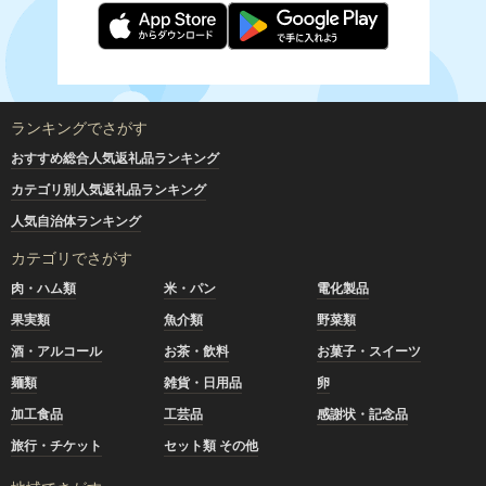
ランキングでさがす
おすすめ総合人気返礼品ランキング
カテゴリ別人気返礼品ランキング
人気自治体ランキング
カテゴリでさがす
肉・ハム類
米・パン
電化製品
果実類
魚介類
野菜類
酒・アルコール
お茶・飲料
お菓子・スイーツ
麺類
雑貨・日用品
卵
加工食品
工芸品
感謝状・記念品
旅行・チケット
セット類 その他