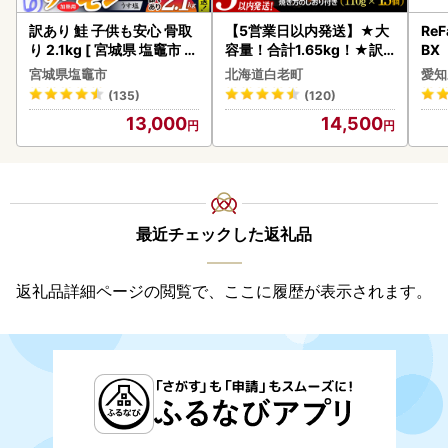
訳あり 鮭 子供も安心 骨取
【5営業日以内発送】★大
ReF
り 2.1kg [ 宮城県 塩竈市 ]
容量！合計1.65kg！★訳
BX
鮭
あり・牛の里ビーフハンバ
ー 
宮城県塩竈市
北海道白老町
愛知
ーグ(110ｇ5枚入）×3 AG
フ
(135)
(120)
058
13,000
14,500
最近チェックした返礼品
返礼品詳細ページの閲覧で、ここに履歴が表示されます。