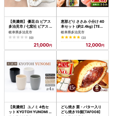
寄附翌年1月10日必着
※重要【転送サービスの有料化】について
【美濃焼】 優花 白 ピアス
恵那どり ささみ 小分け 40
ーーーーーーーーーーーーーーーーーーーーー
多治見市 / 七窯社 ピアス
本セット (約2.4kg) [TEZ
アクセサリー おしゃれ[TA
009] ささみ
荷物の送り状に記載された住所以外にお届け先を変更（転
岐阜県多治見市
岐阜県多治見市
P097]
送）する場合
(0)
(3)
送り状記載のお届け先から変更後のお届け先までの運賃（定
21,000
12,000
価・着払い）を収受いたします。
ーーーーーーーーーーーーーーーーーーーーー
お届け先が変更となる場合は、事前に当市へご連絡をお願い
いたします。
ーーーーーーーーーーーーーーーーーーーーーーーー
■多治見市ふるさと納税サポート室
TEL：050-8885-0511
受付時間：9:00～17:30
(土曜日・日曜日・祝日及び12月29日〜1月3日を除く)
メール：tajimi@steamship.co.jp
【美濃焼】 ユノミ 4色セ
どら焼き 栗・バター入り
ット KYOTOH YUNOMI
どら焼き15個[TAF008]