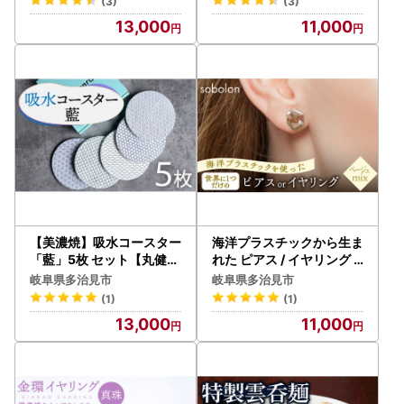
(3)
(3)
[TAY009]
13,000
11,000
【美濃焼】吸水コースター
海洋プラスチックから生ま
「藍」5枚 セット【丸健製
れた ピアス / イヤリング s
陶】 [TAY017]
obolon いびつちゃん ベー
岐阜県多治見市
岐阜県多治見市
ジュMIX 多治見市[TFC01
(1)
(1)
6]
13,000
11,000