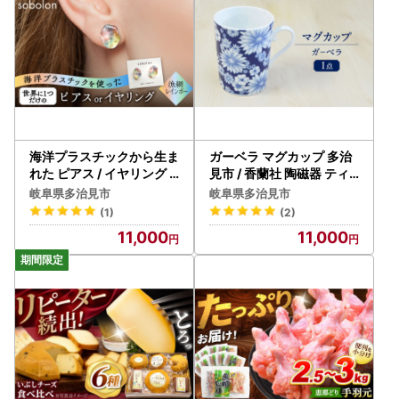
海洋プラスチックから生ま
ガーベラ マグカップ 多治
れた ピアス / イヤリング s
見市 / 香蘭社 陶磁器 ティ
obolon いびつちゃん 漁網
ーカップ コーヒーカップ[
岐阜県多治見市
岐阜県多治見市
レインボー 多治見市[TFC
TDY063]
(1)
(2)
017]
11,000
11,000