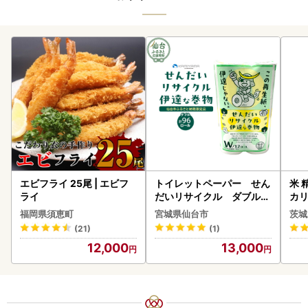
エビフライ 25尾 | エビフ
トイレットペーパー せん
米 
ライ
だいリサイクル ダブル9
カリ
6ロール｜トイレット
福岡県須恵町
宮城県仙台市
茨城
(21)
(1)
12,000
13,000