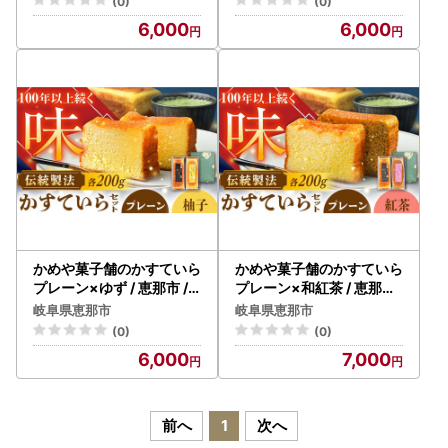
(0)
(0)
6,000
6,000
かめや菓子舗のかすていら
かめや菓子舗のかすていら
プレーン×ゆず / 恵那市 /
プレーン×和紅茶 / 恵那市
かめや菓子舗 [AUAZ007]
/ かめや菓子舗 [AUAZ00
岐阜県恵那市
岐阜県恵那市
8]
(0)
(0)
6,000
7,000
前へ
1
次へ