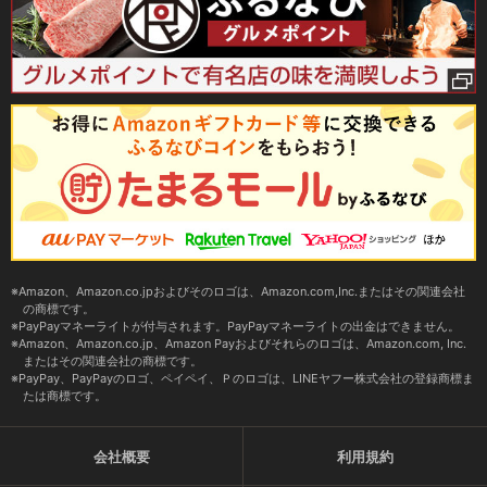
Amazon、Amazon.co.jpおよびそのロゴは、Amazon.com,Inc.またはその関連会社
の商標です。
PayPayマネーライトが付与されます。PayPayマネーライトの出金はできません。
Amazon、Amazon.co.jp、Amazon Payおよびそれらのロゴは、Amazon.com, Inc.
またはその関連会社の商標です。
PayPay、PayPayのロゴ、ペイペイ、Ｐのロゴは、LINEヤフー株式会社の登録商標ま
たは商標です。
会社概要
利用規約