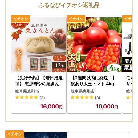
■『自治体マイページ』にてオンラインでの申請可能！
ふるなびイチオシ返礼品
自治体マイページ
・ワンストップ申請状況の確認ができます。
・寄附金受領証明書のダウンロードは行っておりません。
※初めてご利用の場合は、新規アカウント登録よりお進みく
ださい。
※寄附受付Noにて申請が可能です。
【ワンストップ特例制度申請用紙ダウンロード】
■恵那市ホームページよりワンストップ特例制度申請用紙を
ダウンロードしていただくことができます。
【先行予約】【着日指定
【2週間以内に発送！】
モバ
恵那市ホームページ
可】 恵那寿やの栗きん
訳あり大玉トマト 4kg /
サー
とん 計12個（6個入×2
恵那市 / クリエイティブ
那市 
岐阜県恵那市
岐阜県恵那市
岐阜県
箱） / 恵那市 / 恵那寿や
ファーマーズ [AUAH01
AUG
(3)
(3)
[AUAS008]
6]
＝＝＝＝＝＝＝＝＝＝＝＝＝＝＝＝＝＝＝＝＝＝＝＝＝＝＝
16,000
10,000
＝＝＝＝＝＝＝＝＝＝＝＝＝
【ワンストップ申請書用紙の提出先】※提出期限：翌年1月1
0日必着
〒509-7292
岐阜県恵那市長島町正家一丁目１番地１