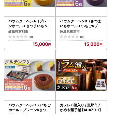
ーーーーーーーーーーーーーーーーーーーーーーーー
■恵那市ふるさと納税サポート室
TEL：050-8893-3420
受付時間：9:30～17:00
バウムクーヘンA（プレー
バウムクーヘンB（さつま
(土曜日・日曜日・祝日及び12月29日〜1月3日を除く)
ンホール＋さつまいも＆い
いもホール＋いちご&プレ
ちごカット） / 恵那市 / ク
ーンカット） / 恵那市 / ク
メール：ena@steamship.co.jp
岐阜県恵那市
岐阜県恵那市
リエイティブファーマーズ
リエイティブファーマーズ
(0)
(0)
[AUAH017]
[AUAH018]
【個人情報の取り扱いについて】
15,000
15,000
お寄せいただいた個人情報は、寄附金の受付、入金及び返礼
品発送に係る確認・連絡、各種お問い合わせ、寄附の使い道
のお知らせの広報等に利用するものであり、それ以外の目的
で使用するものではありません。返礼品発送に関して、必要
最低限の範囲において返礼品取扱い事業者に通知します。
バウムクーヘンC（いちご
カヌレ 6個入り / 恵那市 /
ホール＋プレーン&さつま
かめや菓子舗 [AUAZ011]