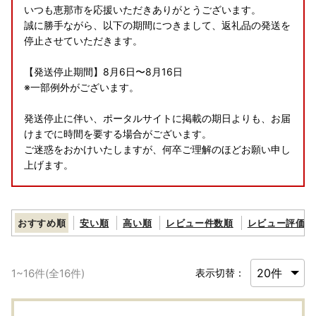
いつも恵那市を応援いただきありがとうございます。
誠に勝手ながら、以下の期間につきまして、返礼品の発送を
停止させていただきます。
【発送停止期間】8月6日〜8月16日
※一部例外がございます。
発送停止に伴い、ポータルサイトに掲載の期日よりも、お届
けまでに時間を要する場合がございます。
ご迷惑をおかけいたしますが、何卒ご理解のほどお願い申し
上げます。
おすすめ順
安い順
高い順
レビュー件数順
レビュー評価順
【書類の発送について※重要※】
■返礼品とは別に2週間程度で発送いたします。
なお、ワンストップ特例申請書は、ご要望の寄附者様のみ同
1
~
16
件(全
16
件)
表示切替：
封いたします。
【オンライン ワンストップ申請受付中】