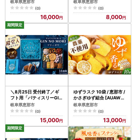
いもカット） / 恵那市 / ク
岐阜県恵那市
岐阜県恵那市
リエイティブファーマーズ
(0)
(0)
[AUAH019]
16,000
8,000
＼8月25日 受付終了／ギ
ゆずラスク 10袋 / 恵那市 /
フト用「パティスリーGIN
かさぎゆず組合 [AUAW01
NO MORI」プティボワ 15
1]
岐阜県恵那市
岐阜県恵那市
0mm缶 ギフト 恵那市 銀
(0)
(0)
の森 [AUBG068]
15,000
13,000