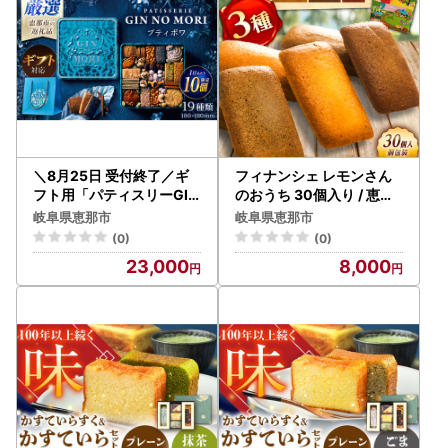
＼8月25日 受付終了／ギ
フィナンシェ レモンさん
フト用「パティスリーGIN
のおうち 30個入り / 恵那
NO MORI」プティボワ 18
市 / 銀の森[AUBG072] フ
岐阜県恵那市
岐阜県恵那市
0mm缶 ギフト 恵那市 銀
ィナンシェ
(0)
(0)
の森 [AUBG069]
23,000
8,000