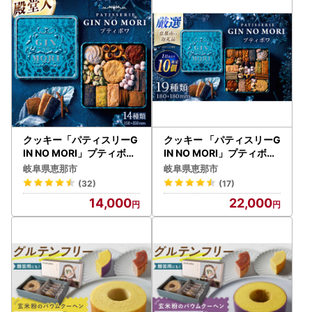
恵那市役所 まちづくり企画部交流連携課
※封筒に『ワンストップ特例申請書 在中』の記入をお願いい
たします。
※ご提出の書類に不備のないよう、封かん前に今一度、ご確
認をお願いいたします。
＝＝＝＝＝＝＝＝＝＝＝＝＝＝＝＝＝＝＝＝＝＝＝＝＝＝＝
＝＝＝＝＝＝＝＝＝＝＝＝＝
※重要【ヤマト運輸・転送サービスの有料化】について
クッキー「パティスリーG
クッキー 「パティスリーG
ーーーーーーーーーーーーーーーーーーーーーーーーーーー
IN NO MORI」プティボワ
IN NO MORI」プティボワ
150mm缶 / 恵那市 / 銀の
180mm缶 / 恵那市 / 銀の
ーーーーーーーーーーーーー
岐阜県恵那市
岐阜県恵那市
森 [AUBG018] クッキー
森 [AUBG019] クッキー
令和5年6月1日（木）受付分より荷物の送り状に記載された
(32)
(17)
住所以外にお届け先を変更（転送）する場合
14,000
22,000
送り状記載のお届け先から変更後のお届け先までの運賃（定
価・着払い）を収受いたします。※ヤマト運輸HPより抜粋
ーーーーーーーーーーーーーーーーーーーーーーーーーーー
ーーーーーーーーーーーーー
お届け先が変更となる場合は、事前に当市へご連絡をお願い
いたします。