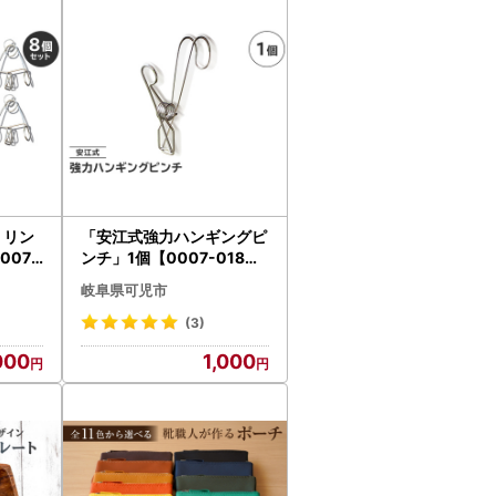
を令和8年2月以降、順次発送いたします。
り遅れる場合がございます。
い申し上げます。
」リン
「安江式強力ハンギングピ
07-
ンチ」1個【0007-018】
ﾐ 洗
日用品 洗濯 家事 便利 ｼﾝﾌﾟ
岐阜県可児市
軽量
ﾙ 洗濯ﾊﾞｻﾐ
(3)
000
1,000