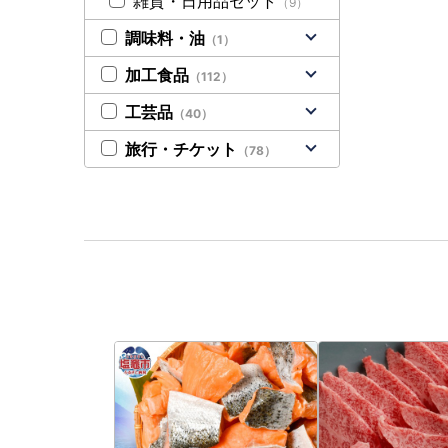
雑貨・日用品セット
（9）
調味料・油
（1）
加工食品
（112）
工芸品
（40）
旅行・チケット
（78）