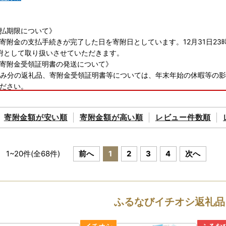
支払期限について》
寄附金の支払手続きが完了した日を寄附日としています。12月31日23
附として取り扱いさせていただきます。
寄附金受領証明書の発送について》
込み分の返礼品、寄附金受領証明書等については、年末年始の休暇等の
ださい。
ップ特例申請書の提出について》
バーカードをお持ちの方は、ふるまどでのオンラインワンストップ申請
寄附金額が
安い順
寄附金額が
高い順
レビュー件数順
ご利用ください。
1
~
20
件(全
68
件)
前へ
1
2
3
4
次へ
ップ特例申請書のお届けについて
年12月25日（木）までのご入金分は、年内に発送
年12月26日（金）～31日（水）のご入金分は、2026年1月5日（月）～
ふるなびイチオシ返礼品
寄附いただいた方にもワンストップ特例申請書を送付いたしますが、郵
数ですがご自身で「ふるまど」より申請書をダウンロードの上、マイナンバ