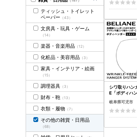
（187）
ティッシュ・トイレット
ペーパー
（43）
文房具・玩具・ゲーム
（14）
楽器・音楽用品
（12）
化粧品・美容用品
（3）
家具・インテリア・絵画
（15）
調理器具
（3）
シワ取りハンガ
E「ボディハ
財布・鞄
（13）
イズ【0123-
岐阜県可児市
衣類・履物
（7）
その他の雑貨・日用品
（68）