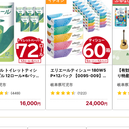
に可児市ふるさと納税ワンストップ受付センターへご提出ください。
書類≫
ップ特例申請書（寄附金税額控除に係る申告特例申請書） 申請書をダ
入してください。
バーカードをお持ちの方…マイナンバーカードの両面の写し
ド（氏名、住所等が住民票の記載事項と一致したもの）をお持ちの方…
バーカードも通知カードもお持ちでない方…マイナンバーが記載された
して利用できるもの 運転免許証、パスポート、身体障害者手帳、在留
写真が表示され、氏名、生年月日または住所が確認できるようにして
ル トイレットティシ
エリエールティシュー 180W5
【有
ブル 12ロール×6パック
P×12パック 【0095-009】テ
り特
〒519-0401 三重県度会郡玉城町世古501
5-004】トイレットペ
ィッシュ ティッシュペーパー
市カ
さと納税ワンストップ受付センター 宛
児市
岐阜県可児市
岐阜県
月10日必着
(449)
(122)
16,000
24,000
では、ワンストップ特例申請受付を外部委託しています。
、送付先は上記「三重県」の住所宛にお願いいたします。
所宛に送付されないようご注意ください。