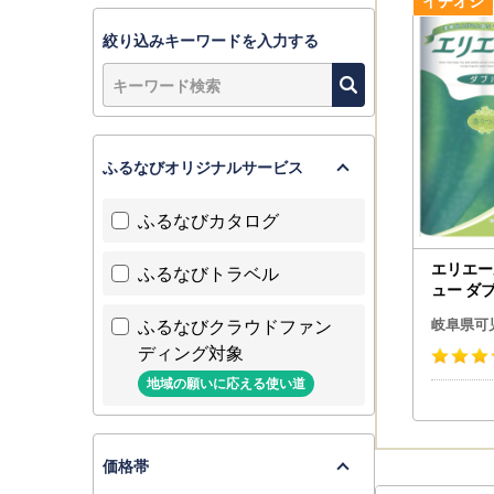
(土)まで
絞り込みキーワードを入力する
≪提出する
◆ワンスト
ク欄を記
◆添付書類
・マイナン
ふるなびオリジナルサービス
・通知カー
・マイナン
ふるなびカタログ
※身分証と
明書（顔
エリエー
ふるなびトラベル
ュー ダ
≪提出先≫ 
【009
ふるなびクラウドファン
可児市ふる
岐阜県可
ーパー
※令和8年1
ディング対象
地域の願いに応える使い道
※可児市
そのため
※可児市役
価格帯