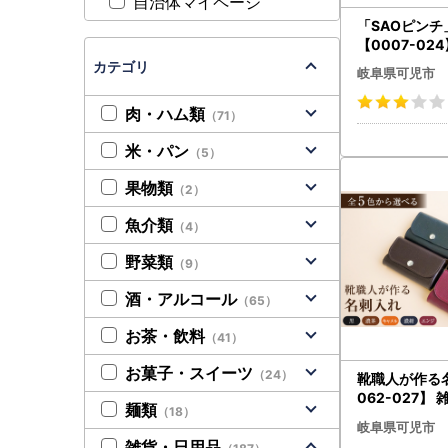
自治体マイページ
「SAOピンチ
【0007-02
濯ﾊﾞｻﾐ 洗濯 家
カテゴリ
岐阜県可児市
ﾙ 軽量
肉・ハム類
（71）
米・パン
（5）
果物類
（2）
魚介類
（4）
野菜類
（9）
酒・アルコール
（65）
お茶・飲料
（41）
お菓子・スイーツ
（24）
靴職人が作る
062-027】 雑
麺類
（18）
地 ﾊﾝﾄﾞﾒｲﾄﾞ 
岐阜県可児市
雑貨・日用品