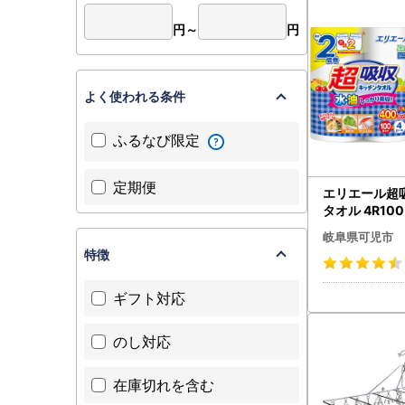
【重要】寄
令和8年1
円～
円
お申し込み
寄附者の皆
よく使われる条件
ふるなび限定
定期便
エリエール超
タオル 4R10
ール×12パック
岐阜県可児市
004】キッチ
特徴
ギフト対応
のし対応
在庫切れを含む