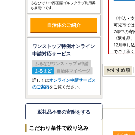
るなびで！中部国際ゴルフクラブ利用券
も展開中です。
《申込・
自治体のご紹介
可児市では
7年中の寄
《返礼品、
12月申し
ワンストップ特例オンライン
でご了承く
申請
対応サービス
《ワンスト
ふるなびワンストップ e申請
★マイナン
おすすめ順
ふるまど
自治体マイページ
ので、是非
詳しくは
オンライン申請サービス
★ふるまど
のご案内
をご覧ください。
★ワンスト
・2025
・2025
返礼品不要の寄附をする
※年末にご
こだわり条件で絞り込み
す。 お手