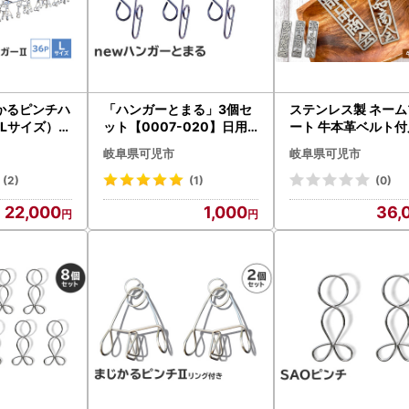
かるピンチハ
「ハンガーとまる」3個セ
ステンレス製 ネーム
（Lサイズ）」
ット【0007-020】日用
ート 牛本革ベルト付
008】日用品
品 ﾊﾝｶﾞｰ 洗濯 家事 便利 ｼﾝ
ット仕上げ ｵﾘｼﾞﾅﾙ ﾃﾞ
岐阜県可児市
岐阜県可児市
事 便利 ｼﾝﾌﾟﾙ
ﾌﾟﾙ 軽量
ﾊﾞｯｸﾞ ｺﾞﾙﾌﾊﾞｯｸ 雑
れ 高級感 【0067-0
(2)
(1)
(0)
22,000
1,000
36,