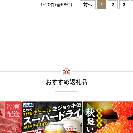
1
~
20
件(全
68
件)
前へ
1
2
3
おすすめ返礼品