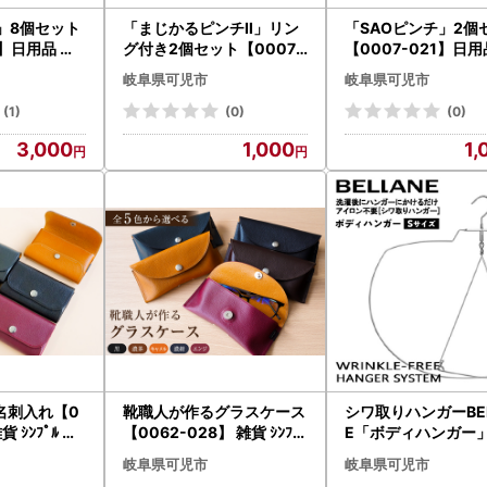
」8個セット
「まじかるピンチⅡ」リン
「SAOピンチ」2個
4】日用品 洗
グ付き2個セット【0007-
【0007-021】日用
事 便利 ｼﾝﾌﾟ
019】日用品 洗濯ﾊﾞｻﾐ 洗
濯ﾊﾞｻﾐ 洗濯 家事 便利
岐阜県可児市
岐阜県可児市
濯 家事 便利 ｼﾝﾌﾟﾙ ｽﾃﾝﾚｽ
ﾙ 軽量
(1)
(0)
(0)
3,000
1,000
1,
名刺入れ【0
靴職人が作るグラスケース
シワ取りハンガーBEL
貨 ｼﾝﾌﾟﾙ 無
【0062-028】 雑貨 ｼﾝﾌﾟﾙ
E「ボディハンガー
名刺 革
無地 ﾊﾝﾄﾞﾒｲﾄﾞ 眼鏡 ﾈｶﾞﾈｹｰｽ
イズ【0123-001】
岐阜県可児市
岐阜県可児市
革