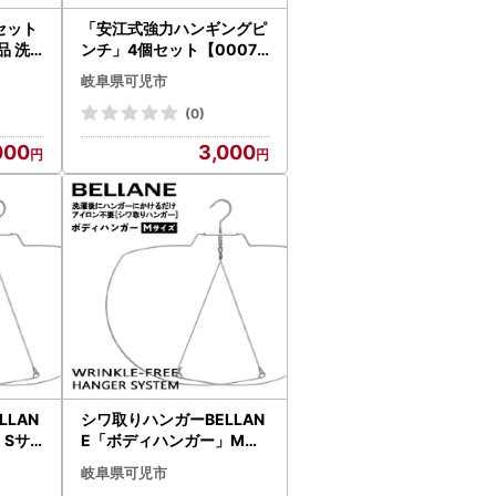
セット
「安江式強力ハンギングピ
品 洗
ンチ」4個セット【0007-
 ｼﾝﾌﾟ
022】日用品 ﾊﾝｶﾞｰ 洗濯 洗
岐阜県可児市
濯ﾊﾞｻﾐ 家事 便利 ｼﾝﾌﾟﾙ 軽
量
(0)
000
3,000
LAN
シワ取りハンガーBELLAN
」Sサ
E「ボディハンガー」Mサ
イズ【0123-002】
岐阜県可児市