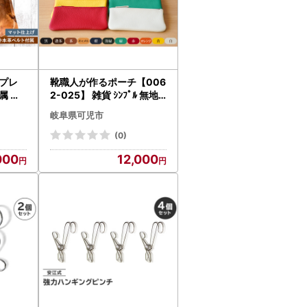
プレ
靴職人が作るポーチ【006
属 マ
2-025】 雑貨 ｼﾝﾌﾟﾙ 無地 ﾊ
ｻﾞｲﾝ
ﾝﾄﾞﾒｲﾄﾞ 筆箱 革
岐阜県可児市
貨 おしゃ
01】
(0)
000
12,000