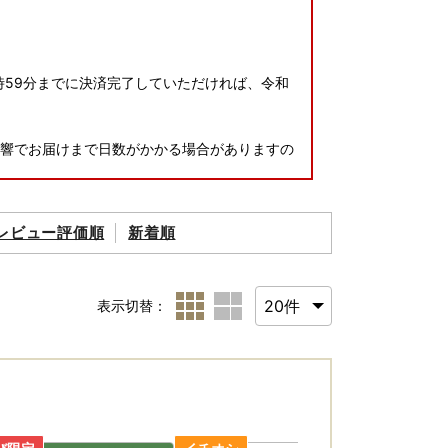
時59分までに決済完了していただければ、令和
影響でお届けまで日数がかかる場合がありますの
が可能です。 ご利用は無料となっております
レビュー評価順
新着順
表示切替：
7日（水）までに発送
便の発送が年末年始は遅れる場合がございま
ー等の必要書類を添えて、 令和8年1月10日