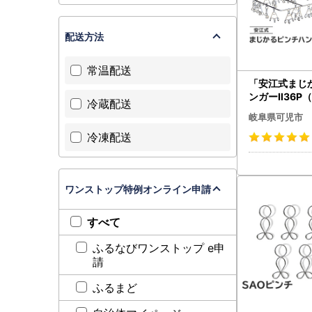
配送方法
常温配送
「安江式まじ
ンガーⅡ36P
冷蔵配送
1台【0007-
岐阜県可児市
ﾊﾝｶﾞｰ 洗濯 家
冷凍配送
軽量
ワンストップ特例オンライン申請
すべて
ふるなびワンストップ e申
請
ふるまど