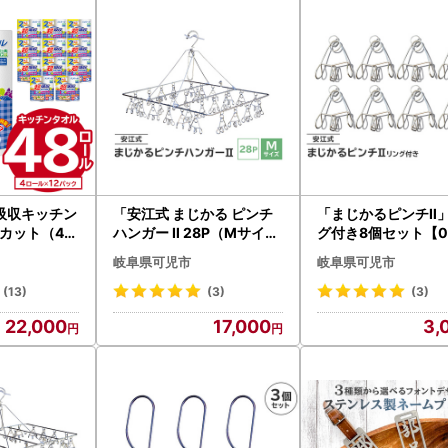
附金受領証明書の発送時期について（令和8年1月1日以降のご寄附分）
月1日以降にご入金いただいた寄附金につきましては、寄附金受領証明書
の時期や返礼品の種類によっては、寄附金受領証明書の到着が返礼品よ
様にはご不便をおかけいたしますが、何卒ご理解いただけますようお願
吸収キッチン
「安江式 まじかる ピンチ
「まじかるピンチⅡ
0カット（4ロ
ハンガー Ⅱ 28P（Mサイズ
グ付き8個セット【00
）【0101-
）」 1台【0007-001】日
023】日用品 洗濯ﾊﾞｻ
岐阜県可児市
岐阜県可児市
ンペーパー
用品 ﾊﾝｶﾞｰ 洗濯 家事 便利 ｼ
濯 家事 便利 ｼﾝﾌﾟﾙ 
ﾝﾌﾟﾙ 軽量
(13)
(3)
(3)
22,000
17,000
3,