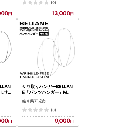
(0)
000
13,000
LAN
シワ取りハンガーBELLAN
Lサ
E「パンツハンガー」Mサ
イズ【0123-006】
岐阜県可児市
(0)
000
9,000