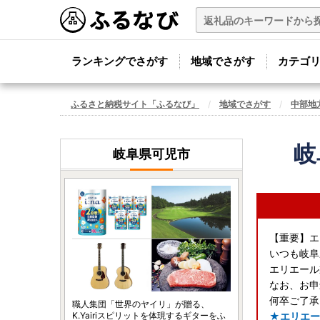
ランキングでさがす
地域でさがす
カテゴ
ふるさと納税サイト「ふるなび」
地域でさがす
中部地
岐
岐阜県可児市
【重要】エ
いつも岐阜
エリエール
なお、お申
何卒ご了承
職人集団「世界のヤイリ」が贈る、
K.Yairiスピリットを体現するギターをふ
★エリエー