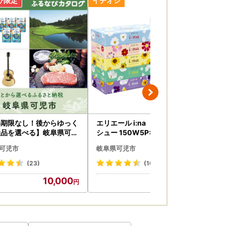
ウンロードの上、個人番号・生年月日・チェッ
通知カードの両面の写し、身分証の写し
住民票の写し、身分証の写し
カード、その他国が発行する顔写真付きの身分証
ください）
効期限なし！後からゆっく
エリエール i:na（イーナ）ティ
エリエール 
産品を選べる】岐阜県可児
シュー 150W5P×12パック【0
ット
タログポイント
095-013】 ティッシュペーパ
巻 
可児市
岐阜県可児市
岐
ー ティッシュ
】
(23)
(107)
10,000
19,500