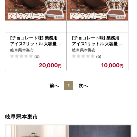
[チョコレート味] 業務用
[チョコレート味] 業務用
アイス2リットル 大容量
アイス1リットル 大容量 ア
アイスクリーム 大容量 ア
イスクリーム 大容量 アイ
岐阜県本巣市
岐阜県本巣市
イスクリーム 訳あり 訳ア
スクリーム 訳あり 訳アリ
(0)
(0)
リ 北海道産 純 生クリーム
北海道産 純 生クリーム 牛
20,000
10,000
牛乳 国産 岐阜県 本巣市 卵
乳 国産 岐阜県 本巣市 卵
無添加 甘い スイーツ デザ
無添加 甘い スイーツ デザ
ート たっぷり コーヒー メ
ート たっぷり コーヒー メ
ロン いちご フロート 自宅
ロン いちご フロート 自宅
前へ
1
次へ
用
用
岐阜県本巣市