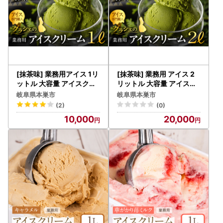
[抹茶味] 業務用アイス 1リ
[抹茶味] 業務用 アイス 2
ットル 大容量 アイスクリ
リットル 大容量 アイスク
ーム 大容量
リーム 大容量
岐阜県本巣市
岐阜県本巣市
(2)
(0)
10,000
20,000