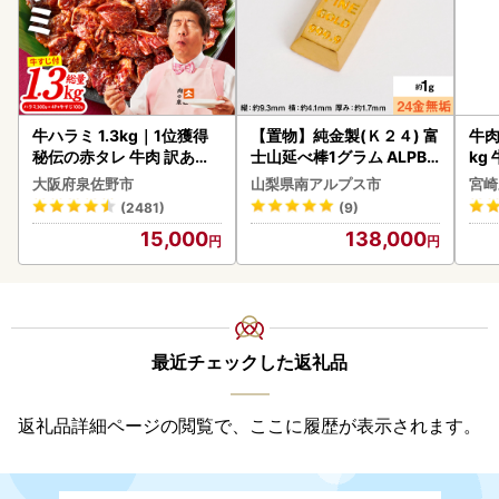
牛ハラミ 1.3kg｜1位獲得
【置物】純金製(Ｋ２４) 富
牛肉 宮崎牛 赤身＆霜降り
秘伝の赤タレ 牛肉 訳あり
士山延べ棒1グラム ALPBK
kg
焼肉 BBQ
180
kg
大阪府泉佐野市
山梨県南アルプス市
宮崎
(2481)
(9)
15,000
138,000
最近チェックした返礼品
返礼品詳細ページの閲覧で、ここに履歴が表示されます。