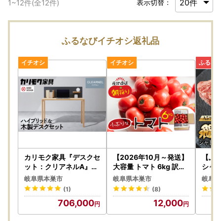
1
~
12
件(全
12
件)
表示切替：
ふるなびイチオシ返礼品
カリモク家具『デスクセ
【2026年10月～発送】
【ふ
ット：クリアネルA』S
大容量 トマト 6kg 訳あ
シャト
W8031 SW8080 SW8
り トマト ポットファク
50g
岐阜県本巣市
岐阜県本巣市
岐阜県
092 [1320]【 2023年
トリー
トキノ屋
(1)
(8)
グッドデザイン賞 】 シ
d-PR
706,000
12,000
ンプル ダイニング テー
ブル 学習 仕事 自由 組み