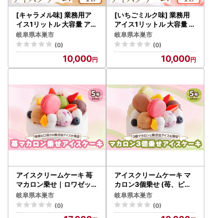
[キャラメル味] 業務用ア
[いちごミルク味] 業務用
イス1リットル 大容量 アイ
アイス1リットル 大容量 ア
スクリーム 大容量
イスクリーム 大容量
岐阜県本巣市
岐阜県本巣市
(0)
(0)
10,000
10,000
アイスクリームケーキ 苺
アイスクリームケーキ マ
マカロン乗せ｜ロワゼット
カロン3個乗せ (苺、ピス
デザート アイス ケーキ 乳
タチオ、ショコラ)｜3種
岐阜県本巣市
岐阜県本巣市
化剤 安定剤 保存料 人工甘
のマカロンが乗った贅沢
(0)
(0)
味料 などが不使用 無添加
ロワゼット デザート アイ