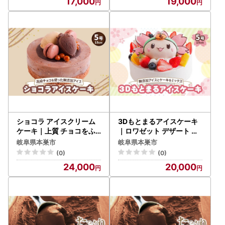
17,000
19,000
デザート おやつ プレゼン
ス ケーキ 乳化剤 安定剤 保
ト 誕生日 祝い [0262]
存料 人工甘味料 などが不
使用 無添加 デザート おや
つ プレゼント 誕生日 祝い
[0427]
ショコラ アイスクリーム
3Dもとまるアイスケーキ
ケーキ｜上質 チョコをふ
｜ロワゼット デザート ア
んだんに使用 ロワゼット
イス ケーキ 乳化剤 安定剤
岐阜県本巣市
岐阜県本巣市
デザート アイス ケーキ 乳
保存料 人工甘味料 などが
(0)
(0)
化剤 安定剤 保存料 人工甘
不使用 無添加 デザート お
24,000
20,000
味料 などが不使用 無添加
やつ プレゼント 誕生日 祝
デザート おやつ プレゼン
い アイスとケーキをミッ
ト 誕生日 祝い [0428
クスしたご当地キャラスイ
ーツ [0263]