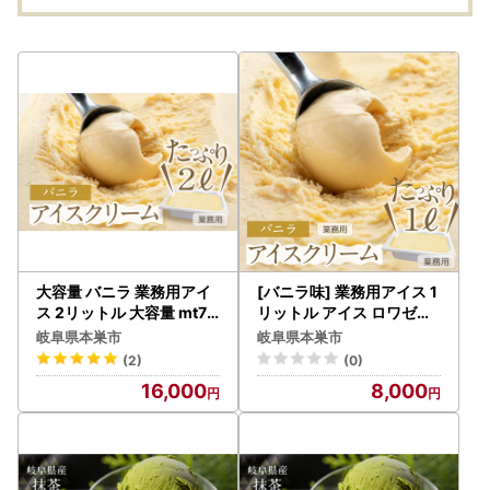
合わせ デスク 机 インテ
リア 引っ越し 新居 別荘
karimoku 家具 国産 木
製 [mt922]
大容量 バニラ 業務用アイ
[バニラ味] 業務用アイス 1
ス 2リットル 大容量 mt71
リットル アイス ロワゼッ
2
ト
岐阜県本巣市
岐阜県本巣市
(2)
(0)
16,000
8,000