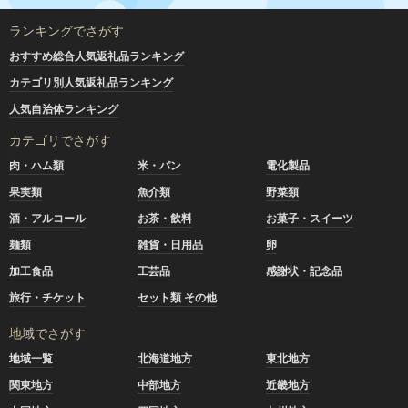
ランキングでさがす
おすすめ総合人気返礼品ランキング
カテゴリ別人気返礼品ランキング
人気自治体ランキング
カテゴリでさがす
肉・ハム類
米・パン
電化製品
果実類
魚介類
野菜類
酒・アルコール
お茶・飲料
お菓子・スイーツ
麺類
雑貨・日用品
卵
加工食品
工芸品
感謝状・記念品
旅行・チケット
セット類 その他
地域でさがす
地域一覧
北海道地方
東北地方
関東地方
中部地方
近畿地方