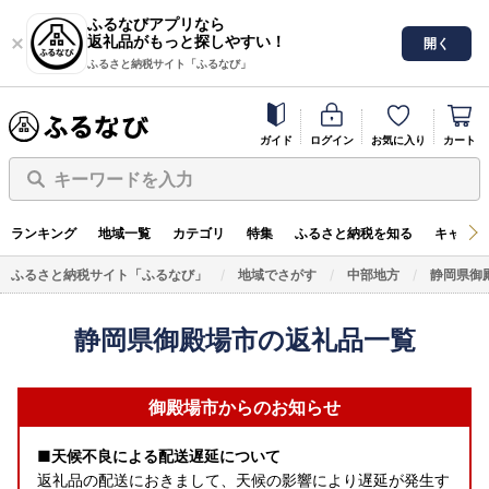
ふるなびアプリなら
返礼品がもっと探しやすい！
開く
ふるさと納税サイト「ふるなび」
ガイド
ログイン
お気に入り
カート
キーワードを入力
ランキング
地域一覧
カテゴリ
特集
ふるさと納税を知る
キャンペ
ふるさと納税サイト「ふるなび」
地域でさがす
中部地方
静岡県御
静岡県御殿場市の返礼品一覧
御殿場市からのお知らせ
■天候不良による配送遅延について
返礼品の配送におきまして、天候の影響により遅延が発生す