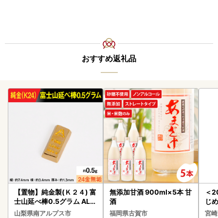
おすすめ返礼品
【置物】純金製(Ｋ２４) 富
無添加甘酒 900ml×5本 甘
＜2
士山延べ棒0.5グラム ALP
酒
じ
BK181
ロイ
山梨県南アルプス市
福岡県古賀市
宮崎