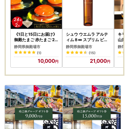
《1日と15日にお届け》
シュウ ウエムラ アルテ
キリン
御殿たまご 赤たまご 24
ィム８∞ スブリム ビュ
山麓
個入×月2回（破損保障
ーティ クレンジング オ
ド 70
静岡県御殿場市
静岡県御殿場市
静岡県
含む）（6個入モウルド
イルn 150ml ｜ ロレア
ー 洋
(1)
(15)
パック×4P入）◇ ｜ 卵
ル クレンジング クレン
10,000
21,000
タマゴ 玉子 たまごかけ
ジングオイル スキンケ
ご飯 生卵 鶏卵 卵焼き 国
ア メイク落とし 化粧品
産 御殿場産 ※北海道・
フェイシャルトリートメ
沖縄・離島への配送不可
ント 椿オイル LANCOM
E