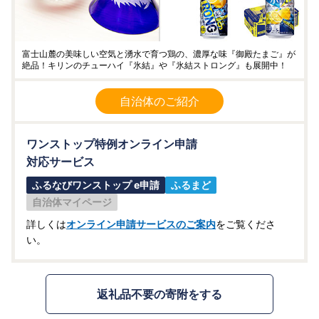
富士山麓の美味しい空気と湧水で育つ鶏の、濃厚な味『御殿たまご』が
絶品！キリンのチューハイ『氷結』や『氷結ストロング』も展開中！
自治体のご紹介
ワンストップ特例オンライン申請
対応サービス
ふるなびワンストップ e申請
ふるまど
自治体マイページ
詳しくは
オンライン申請サービスのご案内
をご覧くださ
い。
返礼品不要の寄附をする