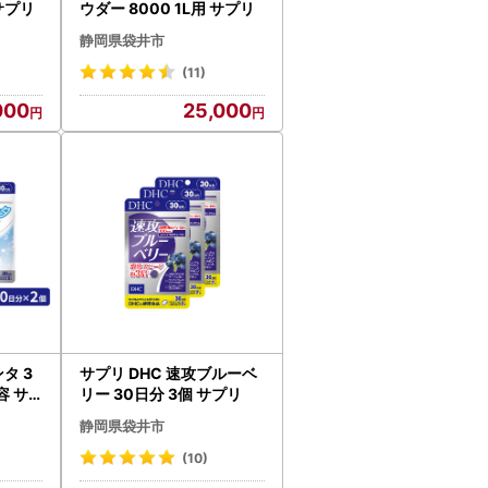
サプリ
ウダー 8000 1L用 サプリ
静岡県袋井市
(11)
000
25,000
タ 3
サプリ DHC 速攻ブルーベ
容 サ
リー 30日分 3個 サプリ
静岡県袋井市
(10)