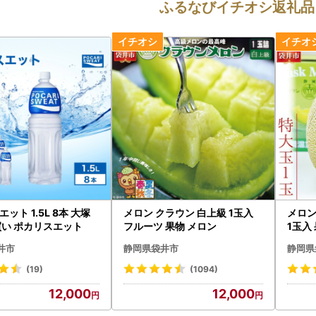
ふるなびイチオシ返礼品
ット 1.5L 8本 大塚
メロン クラウン 白上級 1玉入
メロン
買い ポカリスエット
フルーツ 果物 メロン
1玉入
井市
静岡県袋井市
静岡県
(19)
(1094)
12,000
12,000