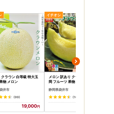
 クラウン 白等級 特大玉
メロン 訳あり クラウン 1玉 静
お茶
 果物 メロン
岡 フルーツ 果物 メロン
袋 
袋井市
静岡県袋井市
静
(99)
(160)
19,000
11,000