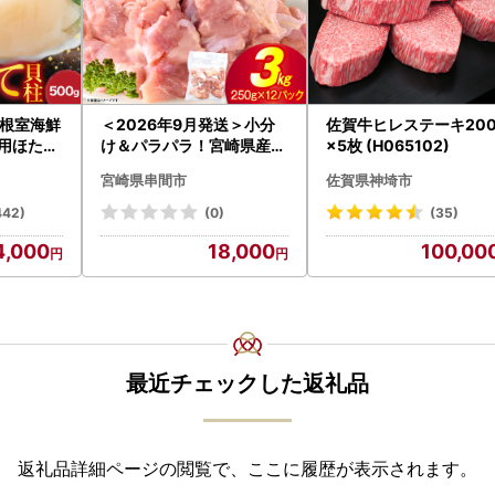
根室海鮮
＜2026年9月発送＞小分
佐賀牛ヒレステーキ200
身用ほたて
け＆パラパラ！宮崎県産鶏
×5枚 (H065102)
002
ももカット合計3kg_K043
宮崎県串間市
佐賀県神埼市
-009-2609
442)
(0)
(35)
4,000
18,000
100,00
最近チェックした返礼品
返礼品詳細ページの閲覧で、ここに履歴が表示されます。