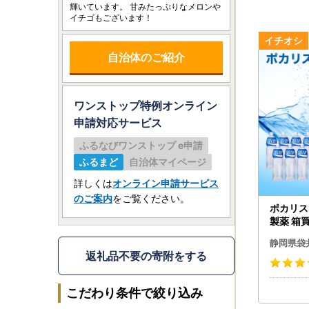
輝いています。 甘みたっぷりなメロンや
イチゴもございます！
自治体のご紹介
ワンストップ特例オンライン
申請
対応サービス
ふるなびワンストップ e申請
ふるまど
自治体マイページ
詳しくは
オンライン申請サービス
のご案内
をご覧ください。
ポカリスエ
製薬 箱
静岡県袋
返礼品不要の寄附をする
こだわり条件で絞り込み