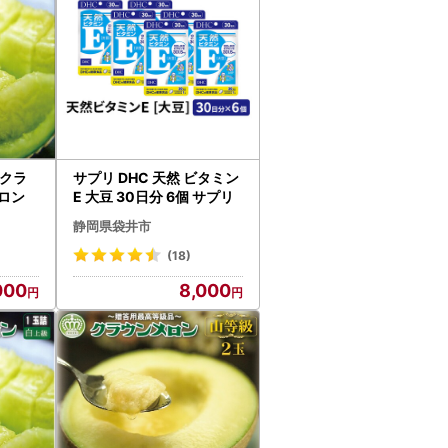
 クラ
サプリ DHC 天然 ビタミン
メロン
E 大豆 30日分 6個 サプリ
静岡県袋井市
(18)
000
8,000