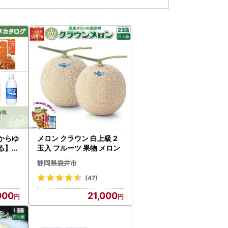
からゆ
メロン クラウン 白上級 2
る】静
玉入 フルーツ 果物 メロン
ポイン
静岡県袋井市
(47)
000
21,000