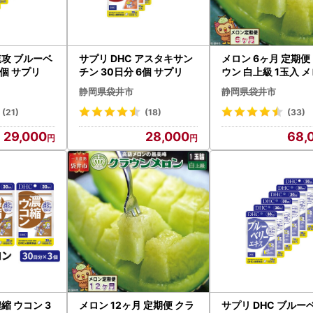
速攻 ブルーベ
サプリ DHC アスタキサン
メロン 6ヶ月 定期便
6個 サプリ
チン 30日分 6個 サプリ
ウン 白上級 1玉入 
静岡県袋井市
静岡県袋井市
(21)
(18)
(33)
29,000
28,000
68,
濃縮 ウコン 3
メロン 12ヶ月 定期便 クラ
サプリ DHC ブルー