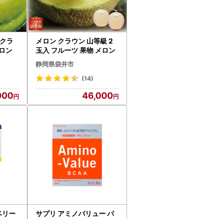
 クラ
メロン クラウン 山等級 2
メロン
玉入 フルーツ 果物 メロン
静岡県袋井市
(14)
000
46,000
ベリー
サプリ アミノバリュー パ