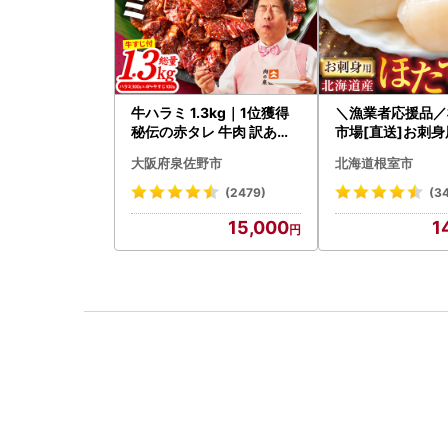
牛ハラミ 1.3kg｜1位獲得
＼漁業者応援品／
秘伝の赤タレ 牛肉 訳あり
市場[直送]お刺
焼肉 BBQ
貝柱500g A-28
大阪府泉佐野市
北海道根室市
(2479)
(3
15,000
1