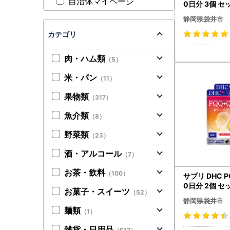
自治体マイページ
0日分 3個 セ
静岡県袋井市
カテゴリ
肉・ハム類
（5）
米・パン
（11）
果物類
（317）
魚介類
（8）
野菜類
（23）
酒・アルコール
（7）
お茶・飲料
（100）
サプリ DHC P
0日分 2個 セ
お菓子・スイーツ
（52）
静岡県袋井市
麺類
（1）
雑貨・日用品