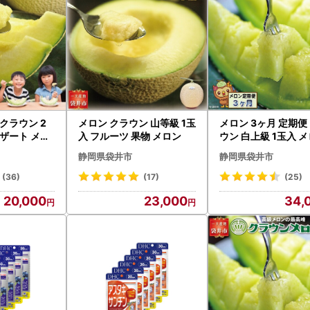
クラウン 2
メロン クラウン 山等級 1玉
メロン 3ヶ月 定期便
デザート メロ
入 フルーツ 果物 メロン
ウン 白上級 1玉入 
静岡県袋井市
静岡県袋井市
(36)
(17)
(25)
20,000
23,000
34,