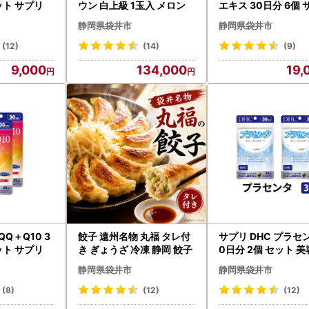
ット サプリ
ウン 白上級 1玉入 メロン
エキス 30日分 6個 
静岡県袋井市
静岡県袋井市
(12)
(14)
(9)
9,000
134,000
19,
QQ＋Q10 3
餃子 遠州名物 丸福 タレ付
サプリ DHC プラセン
ット サプリ
き ぎょうざ 冷凍 静岡 餃子
0日分 2個 セット 美
プリ
静岡県袋井市
静岡県袋井市
(8)
(12)
(12)