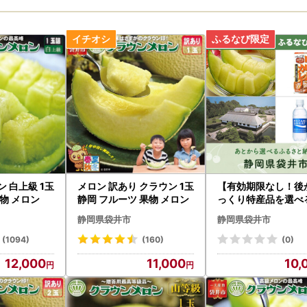
 白上級 1玉
メロン 訳あり クラウン 1玉
【有効期限なし！後
果物 メロン
静岡 フルーツ 果物 メロン
っくり特産品を選べ
岡県袋井市カタログ
静岡県袋井市
静岡県袋井市
ト
(1094)
(160)
(0)
12,000
11,000
10,