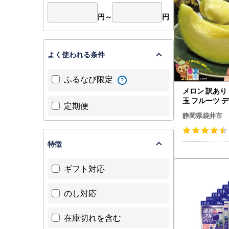
円～
円
よく使われる条件
ふるなび限定
メロン 訳あり 
玉 フルーツ 
定期便
ン
静岡県袋井市
特徴
ギフト対応
のし対応
在庫切れを含む