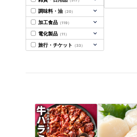
（517）
調味料・油
（20）
加工食品
（119）
電化製品
（11）
旅行・チケット
（33）