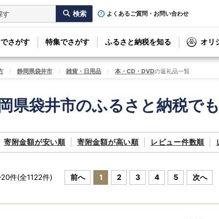
よくあるご質問・お問い合わせ
リでさがす
特集でさがす
ふるさと納税を知る
オリ
方
静岡県袋井市
雑貨・日用品
本・CD・DVD
の返礼品一覧
岡県袋井市のふるさと納税で
寄附金額が
安い順
寄附金額が
高い順
レビュー件数順
~
20
件(全
1122
件)
前へ
1
2
3
4
5
次へ