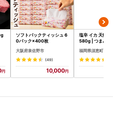
g
ソフトパックティッシュ 6
塩辛 イカ 天麩羅処ひらお
0パック×400枚
580g | つまみ 塩辛
大阪府泉佐野市
福岡県須恵町
(49)
(12)
0
10,000
12,000