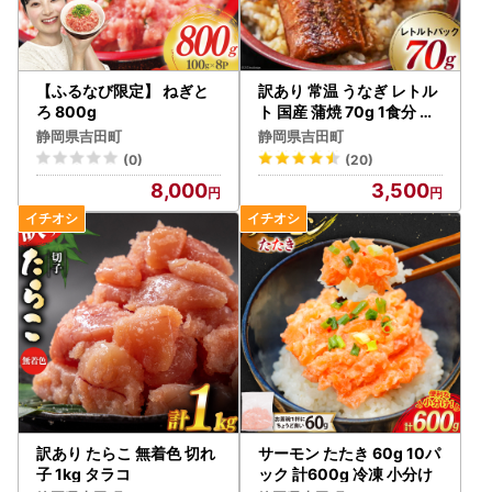
【ふるなび限定】 ねぎと
訳あり 常温 うなぎ レトル
ろ 800g
ト 国産 蒲焼 70g 1食分 タ
レ 山椒 付き
静岡県吉田町
静岡県吉田町
(0)
(20)
8,000
3,500
訳あり たらこ 無着色 切れ
サーモン たたき 60g 10パ
子 1kg タラコ
ック 計600g 冷凍 小分け