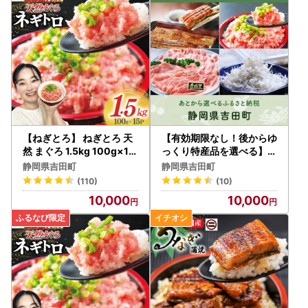
・カラーやサイズ、種類などを選択する返礼品について、ご
希望がある場合は必ず備考欄に記入いただきますようお願い
いたします。
・返礼品の送付は、吉田町外にお住まいの方に限らせていた
だきます。
★個人情報について
吉田町ふるさと納税事業の範囲内で各種委託業者に情報提供
します。
【ねぎとろ】 ねぎとろ 天
【有効期限なし！後からゆ
・ふるさと納税事務処理、申請書類の各種手続きのため
然 まぐろ 1.5kg 100g×15
っくり特産品を選べる】静
パック
岡県吉田町カタログポイン
・お礼の品発送のため
静岡県吉田町
静岡県吉田町
ト
・お問い合わせ回答、履歴管理、サービス向上のため
(110)
(10)
・ふるさと納税のカタログ、メールマガジン、資料の送付、
10,000
10,000
その他サービスの提供のため