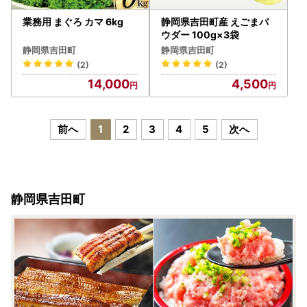
業務用 まぐろ カマ 6kg
静岡県吉田町産 えごまパ
ウダー 100g×3袋
静岡県吉田町
静岡県吉田町
(2)
(2)
14,000
4,500
前へ
1
2
3
4
5
次へ
静岡県吉田町