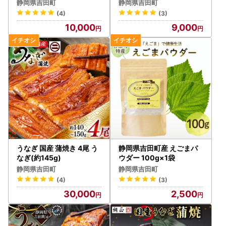
静岡県吉田町
静岡県吉田町
(4)
(3)
10,000
9,000
うなぎ 国産 蒲焼き 4尾 う
静岡県吉田町産 えごまパ
なぎ(約145g)
ウダー 100g×1袋
静岡県吉田町
静岡県吉田町
(4)
(3)
30,000
2,500