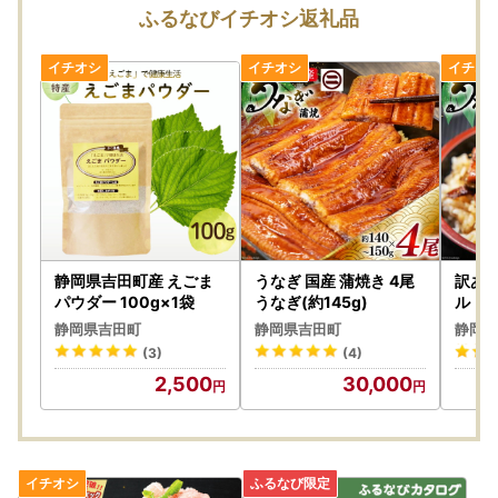
しません。また寄附金の返金もいたしかねます。
ふるなびイチオシ返礼品
・手配状況次第では返礼品送付先ご住所の変更ができない場
合があります。また転送する場合は転送料金(受取人着払い)
が発生しますので、ご了承ください。
・「のし」可の返礼品を除き、のしの対応はいたしかねま
す。
・配送業者の指定はいたしかねます。また返礼品によって異
なります。
・事前に出荷日のご案内は行っておりません。また、ご要望
をいただいても対応いたしかねます。
・返礼品をお届けする際の配送伝票について、ご依頼主には
ご寄附者様のお名前が入ります。変更はいたしかねますので
静岡県吉田町産 えごま
うなぎ 国産 蒲焼き 4尾
訳あり
ご了承ください。
パウダー 100g×1袋
うなぎ(約145g)
ルト 国
分 タ
・お受取人様の郵便受けにお届けする返礼品（メール便）に
静岡県吉田町
静岡県吉田町
静岡県
つきましては、依頼主様のお名前は配送伝票に印字されませ
(3)
(4)
ん。なお、ふるさと納税の記載が入りますのでご了承くださ
2,500
30,000
い。
・複数の返礼品を選択頂いた場合、個別発送になることもご
ざいます。
・返礼品に不具合がある場合、お受け取り後、早急にご連絡
ください。経過しすぎると対応できません。