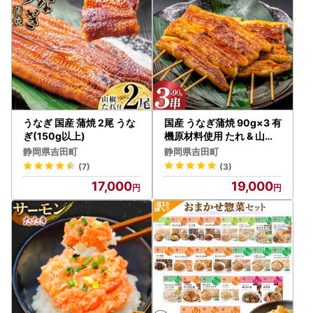
うなぎ 国産 蒲焼 2尾 うな
国産 うなぎ蒲焼 90g×3 有
ぎ(150g以上)
機原材料使用 たれ & 山椒
付
静岡県吉田町
静岡県吉田町
(7)
(3)
17,000
19,000