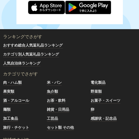
ランキングでさがす
おすすめ総合人気返礼品ランキング
カテゴリ別人気返礼品ランキング
人気自治体ランキング
カテゴリでさがす
肉・ハム類
米・パン
電化製品
果実類
魚介類
野菜類
酒・アルコール
お茶・飲料
お菓子・スイーツ
麺類
雑貨・日用品
卵
加工食品
工芸品
感謝状・記念品
旅行・チケット
セット類 その他