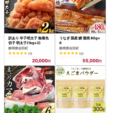
訳あり 辛子明太子 無着色
うなぎ 国産 鰻 蒲焼 80g×
切子 明太子(1kg×2)
6
静岡県吉田町
静岡県吉田町
(1)
(2)
20,000
55,000