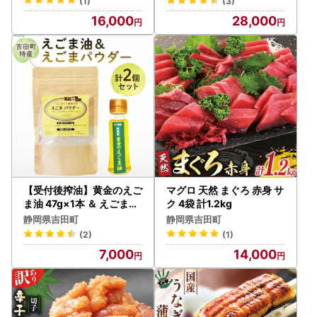
(1)
(3)
16,000
28,000
【受付後搾油】黄金のえご
マグロ 天然 まぐろ 赤身 サ
ま油 47g×1本 ＆ えごまパ
ク 4袋 計1.2kg
ウダー 100g×1袋 セット
静岡県吉田町
静岡県吉田町
(2)
(1)
7,000
14,000