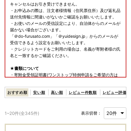
キャンセルはお引き受けできません。
・お申込みの際は、注文者様情報（住民票住所）及び返礼品
送付先情報に間違いがないかご確認をお願いいたします。
・お使いのメールの受信設定により、自治体からのメールが
届かない場合がございます。
「＠do-furusato.com」「＠yuidesign.jp」からのメールが
受信できるよう設定をお願いいたします。
・クレジットカードをご利用の場合は、名義が寄附者様の氏
名と一致するかご確認ください。
★書類について
・寄附金受領証明書(ワンストップ特例申請をご希望の方は
申請書類を含む)は、返礼品とは別で郵送いたします。
おすすめ順
安い順
高い順
レビュー件数順
レビュー評価順
★返礼品について
・お受け取り日指定はできません。
・長期ご不在でお受取不可の期間がございましたら、必ず備
1
~
20
件(全
345
件)
表示切替：
考欄に「不在:○○」とご記入ください。
・返礼品送付先ご住所の誤り等のお申込内容不備や、受取人
様のご都合により返礼品がお届けできない場合、再送はいた