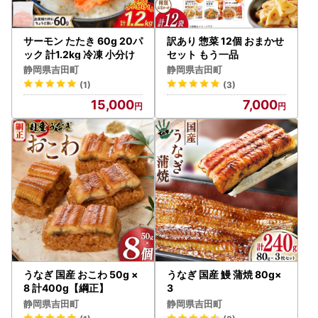
サーモン たたき 60g 20パ
訳あり 惣菜 12個 おまかせ
ック 計1.2kg 冷凍 小分け
セット もう一品
静岡県吉田町
静岡県吉田町
(1)
(3)
15,000
7,000
うなぎ 国産 おこわ 50g ×
うなぎ 国産 鰻 蒲焼 80g×
8 計400g【綱正】
3
静岡県吉田町
静岡県吉田町