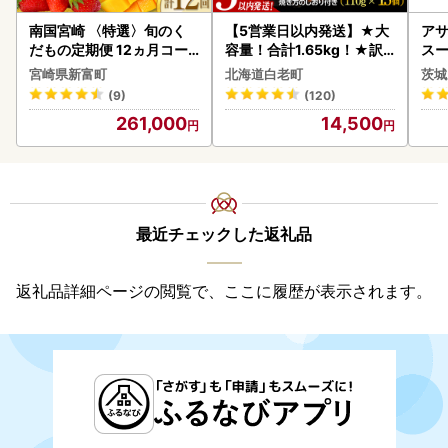
南国宮崎 〈特選〉旬のく
【5営業日以内発送】★大
アサ
だもの定期便 12ヵ月コー
容量！合計1.65kg！★訳
スー
ス【F84-25】
あり・牛の里ビーフハンバ
8本
宮崎県新富町
北海道白老町
茨城
ーグ(110ｇ5枚入）×3 AG
(9)
(120)
058
261,000
14,500
最近チェックした返礼品
返礼品詳細ページの閲覧で、ここに履歴が表示されます。