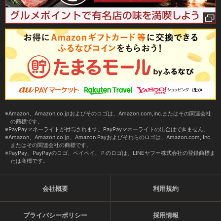
Amazon、Amazon.co.jpおよびそのロゴは、Amazon.com,Inc.またはその関連会社
の商標です。
PayPayマネーライトが付与されます。PayPayマネーライトの出金はできません。
Amazon、Amazon.co.jp、Amazon Payおよびそれらのロゴは、Amazon.com, Inc.
またはその関連会社の商標です。
PayPay、PayPayのロゴ、ペイペイ、Ｐのロゴは、LINEヤフー株式会社の登録商標ま
たは商標です。
会社概要
利用規約
プライバシーポリシー
採用情報