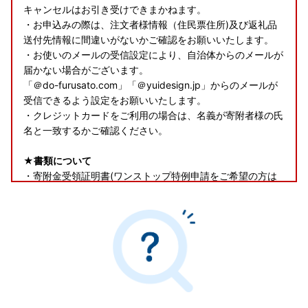
キャンセルはお引き受けできまかねます。
・お申込みの際は、注文者様情報（住民票住所)及び返礼品
送付先情報に間違いがないかご確認をお願いいたします。
・お使いのメールの受信設定により、自治体からのメールが
届かない場合がございます。
「＠do-furusato.com」「＠yuidesign.jp」からのメールが
受信できるよう設定をお願いいたします。
・クレジットカードをご利用の場合は、名義が寄附者様の氏
名と一致するかご確認ください。
★書類について
・寄附金受領証明書(ワンストップ特例申請をご希望の方は
申請書類を含む)は、返礼品とは別で郵送いたします。
・下記に該当する寄附者様におかれましては、お申込み時に
「ワンストップ特例申請：希望する」と選択された場合でも
申請書類は同封せず、寄附金受領証明書のみの送付とさせて
いただきます。
あらかじめご了承ください。
◎ワンストップ特例申請書類の提出が確認できている
◎オンライン申請にて申請が済んでいる