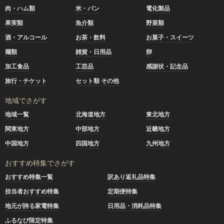
肉・ハム類
米・パン
電化製品
果実類
魚介類
野菜類
酒・アルコール
お茶・飲料
お菓子・スイーツ
麺類
雑貨・日用品
卵
加工食品
工芸品
感謝状・記念品
旅行・チケット
セット類 その他
地域でさがす
地域一覧
北海道地方
東北地方
関東地方
中部地方
近畿地方
中国地方
四国地方
九州地方
おすすめ特集でさがす
おすすめ特集一覧
訳あり返礼品特集
担当者おすすめ特集
定期便特集
地元が誇る家電特集
日用品・消耗品特集
ふるなび限定特集