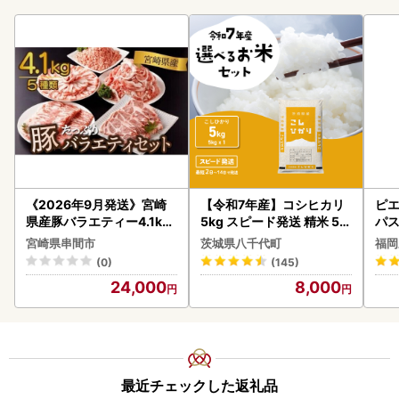
《2026年9月発送》宮崎
【令和7年産】コシヒカリ
ピエ
県産豚バラエティー4.1kg
5kg スピード発送 精米 5k
パス
セット_K033-057-2609
g x 1袋 白米 茨城県 八千代
宮崎県串間市
茨城県八千代町
福岡
町
(0)
(145)
24,000
8,000
最近チェックした返礼品