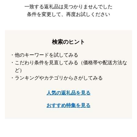
一致する返礼品は見つかりませんでした
★返礼品について
条件を変更して、再度お試しください
・お受け取り日指定はできかねます。
・長期ご不在でお受取不可の期間がございましたら、必ず備
考欄に「不在:○○」とご記入ください。
・返礼品送付先ご住所の誤り等のお申込内容不備や、受取人
検索のヒント
様のご都合により返礼品がお届けできない場合、再送はいた
しません。また寄附金の返金もいたしかねます。
他のキーワードを試してみる
・手配状況次第では返礼品送付先ご住所の変更ができない場
こだわり条件を見直してみる（価格帯や配送方法な
合があります。また転送する場合は転送料金(受取人着払い)
が発生しますので、ご了承ください。
ど）
・「のし可」の返礼品を除き、のしの対応はいたしかねま
ランキングやカテゴリからさがしてみる
す。
・配送業者の指定はいたしかねます。また返礼品によって異
人気の返礼品を見る
なります。
・事前に出荷日のご案内は行っておりません。また、ご要望
おすすめ特集を見る
をいただいても対応いたしかねます。
・返礼品をお届けする際の配送伝票について、ご寄附者様以
外の方へお送りする場合、ご依頼主にはご寄附者様のお名前
が入ります。変更はいたしかねますのでご了承ください。
・お受取人様の郵便受けにお届けする返礼品（メール便)に