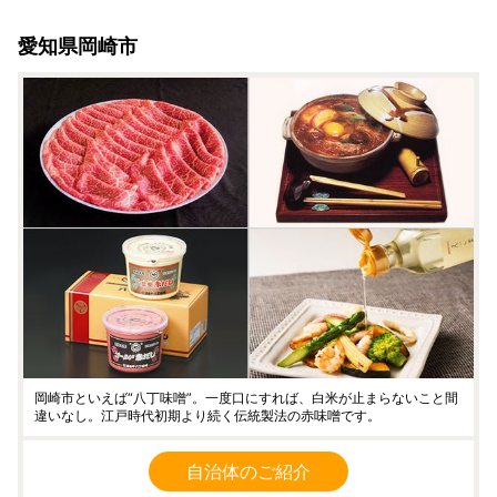
つきましては、依頼主様のお名前は配送伝票に印字されませ
愛知県岡崎市
ん。なお、ふるさと納税の記載が入りますのでご了承くださ
い。
・複数の返礼品を選択頂いた場合、個別発送になることもご
ざいます。
・返礼品に不具合がある場合、お受け取り後、3日以内にご
連絡ください。
・カラーやサイズ、種類などを選択する返礼品について、ご
希望がある場合は必ず備考欄に記入いただきますようお願い
いたします。
・返礼品の送付は、岡崎市外にお住まいの方に限らせていた
だきます。
★個人情報について
岡崎市ふるさと納税事業の範囲内で各種委託業者に情報提供
します。
岡崎市といえば“八丁味噌”。一度口にすれば、白米が止まらないこと間
・ふるさと納税事務処理、申請書類の各種手続きのため
違いなし。江戸時代初期より続く伝統製法の赤味噌です。
・お礼の品発送のため
・お問い合わせ回答、履歴管理、サービス向上のため
自治体のご紹介
・ふるさと納税のカタログ、メールマガジン、資料の送付、