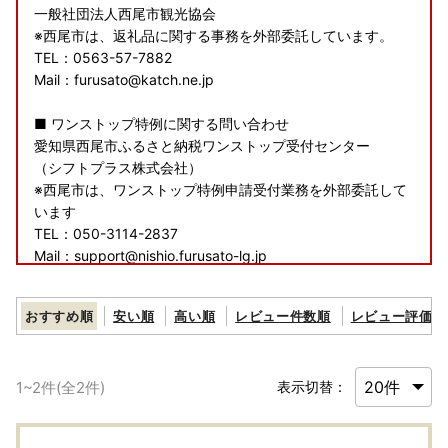
一般社団法人西尾市観光協会
※西尾市は、返礼品に関する事務を外部委託しています。
TEL：0563-57-7882
Mail：furusato@katch.ne.jp
■ ワンストップ特例に関する問い合わせ
愛知県西尾市ふるさと納税ワンストップ受付センター
（シフトプラス株式会社）
※西尾市は、ワンストップ特例申請受付業務を外部委託して
います
TEL：050-3114-2837
Mail：support@nishio.furusato-lg.jp
■ その他に関する問い合わせ
おすすめ順
安い順
高い順
レビュー件数順
レビュー評価順
西尾市総合政策部秘書政策課
TEL：0563-65-2154
Mail：furusato@city.nishio.lg.jp
1
~
2
件(全
2
件)
表示切替：