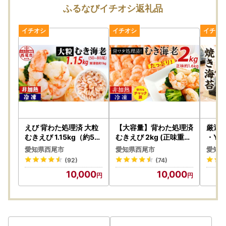
ふるなびイチオシ返礼品
えび 背わた処理済 大粒
【大容量】背わた処理済
厳選!
むきえび 1.15kg（約50
むきえび 2kg (正味重量
・Y06
～80尾）・K171-10
1.6kg) 1kg×2袋《配達
愛知県西尾市
愛知県西尾市
愛知県
不可エリア：北海道・沖
(92)
(74)
縄・離島》・K234-10
10,000
10,000