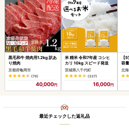
黒毛和牛 焼肉用1.2kg 訳あ
米 精米 令和7年産 コシヒ
【
り焼肉
カリ 10kg スピード発送
容量
あ
京都府亀岡市
茨城県八千代町
北海
ーグ
(79)
(337)
05
40,000
16,000
最近チェックした返礼品