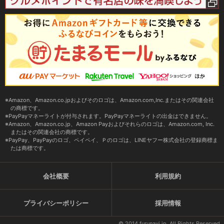
Amazon、Amazon.co.jpおよびそのロゴは、Amazon.com,Inc.またはその関連会社
の商標です。
PayPayマネーライトが付与されます。PayPayマネーライトの出金はできません。
Amazon、Amazon.co.jp、Amazon Payおよびそれらのロゴは、Amazon.com, Inc.
またはその関連会社の商標です。
PayPay、PayPayのロゴ、ペイペイ、Ｐのロゴは、LINEヤフー株式会社の登録商標ま
たは商標です。
会社概要
利用規約
プライバシーポリシー
採用情報
© 2014 furunavi.jp, All Rights Reserved.