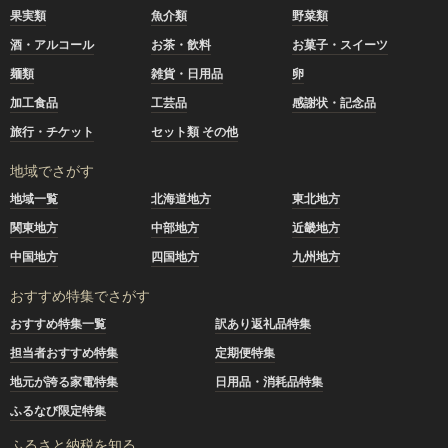
果実類
魚介類
野菜類
酒・アルコール
お茶・飲料
お菓子・スイーツ
麺類
雑貨・日用品
卵
加工食品
工芸品
感謝状・記念品
旅行・チケット
セット類 その他
地域でさがす
地域一覧
北海道地方
東北地方
関東地方
中部地方
近畿地方
中国地方
四国地方
九州地方
おすすめ特集でさがす
おすすめ特集一覧
訳あり返礼品特集
担当者おすすめ特集
定期便特集
地元が誇る家電特集
日用品・消耗品特集
ふるなび限定特集
ふるさと納税を知る