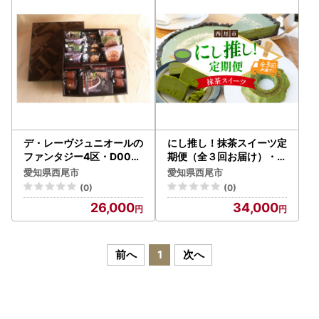
デ・レーヴジュニオールの
にし推し！抹茶スイーツ定
ファンタジー4区・D006-
期便（全３回お届け）・N
26
078
愛知県西尾市
愛知県西尾市
(0)
(0)
26,000
34,000
前へ
1
次へ