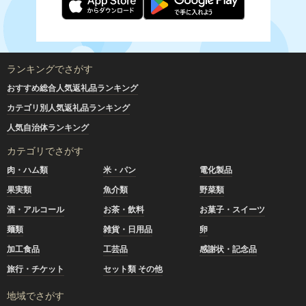
ランキングでさがす
おすすめ総合人気返礼品ランキング
カテゴリ別人気返礼品ランキング
人気自治体ランキング
カテゴリでさがす
肉・ハム類
米・パン
電化製品
果実類
魚介類
野菜類
酒・アルコール
お茶・飲料
お菓子・スイーツ
麺類
雑貨・日用品
卵
加工食品
工芸品
感謝状・記念品
旅行・チケット
セット類 その他
地域でさがす