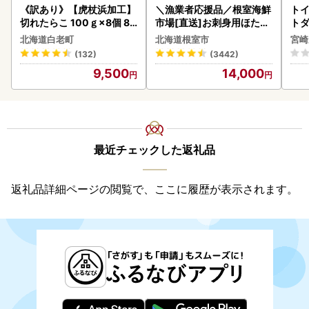
《訳あり》【虎杖浜加工】
＼漁業者応援品／根室海鮮
トイ
切れたらこ 100ｇ×8個 80
市場[直送]お刺身用ほたて
トダ
0g AK081
貝柱500g A-28002
速〔
北海道白老町
北海道根室市
宮崎
(132)
(3442)
9,500
14,000
最近チェックした返礼品
返礼品詳細ページの閲覧で、ここに履歴が表示されます。