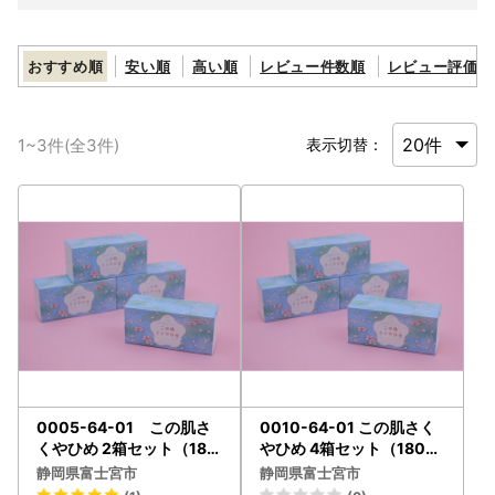
おすすめ順
安い順
高い順
レビュー件数順
レビュー評価順
1
~
3
件(全
3
件)
表示切替：
0005-64-01 この肌さ
0010-64-01 この肌さく
くやひめ 2箱セット（180
やひめ 4箱セット（180枚
枚入×2箱） コットンパフ
入×4箱） コットンパフ
静岡県富士宮市
静岡県富士宮市