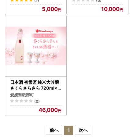
(1)
(0)
5,000
10,000
日本酒 初雪盃 純米大吟醸
さくらさらさら 720ml×1
きよし窯 酒器2個 日本酒 B
愛媛県砥部町
JCM002
(0)
46,000
前へ
1
次へ