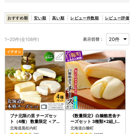
おすすめ順
安い順
高い順
レビュー件数順
レビュー評価順
1
~
20
件(全
108
件)
表示切替：
ブナ北限の里 チーズセッ
《数量限定》白糠酪恵舎チ
ト（4種） 数量限定 ＜ア
ーズセット 3種類×2組_I0
ンジュ・ド・フロマージュ
10-0154
北海道黒松内町
北海道白糠町
＞★予約受付★