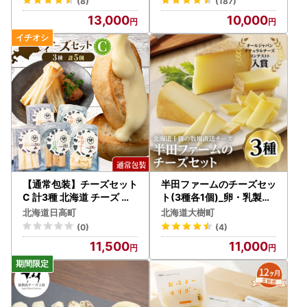
(8)
(187)
13,000
10,000
【通常包装】チーズセット
半田ファームのチーズセッ
C 計3種 北海道 チーズ ギ
ト(3種各1個)_卵・乳製品
フト
チーズ _【配送不可地域：
北海道日高町
北海道大樹町
離島】【1397190】
(0)
(4)
11,500
11,000