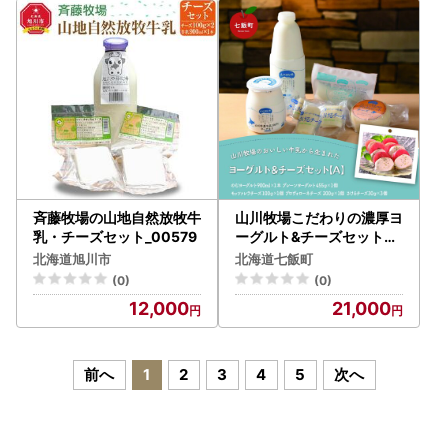
斉藤牧場の山地自然放牧牛
山川牧場こだわりの濃厚ヨ
乳・チーズセット_00579
ーグルト&チーズセット（
A） NAN004
北海道旭川市
北海道七飯町
(0)
(0)
12,000
21,000
前へ
1
2
3
4
5
次へ