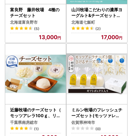
富良野 藤井牧場 4種の
山川牧場こだわりの濃厚ヨ
チーズセット
ーグルト&チーズセット（
B） NAN005
北海道富良野市
北海道七飯町
(5)
(2)
13,000
17,000
近藤牧場のチーズセット（
ミルン牧場のフレッシュチ
モッツアレラ100ｇ、リコ
ーズセット(モッツァレラ
ッタ180ｇ） mi0003-00
チーズ3個+さけるチーズ3
千葉県南房総市
佐賀県神埼市
08
本)(H102146)
(1)
(0)