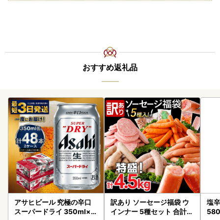
おすすめ返礼品
アサヒビール 究極の辛口
訳あり ソーセージ福袋 ウ
塩辛
スーパードライ 350ml×4
インナー 5種セット 合計4.
58