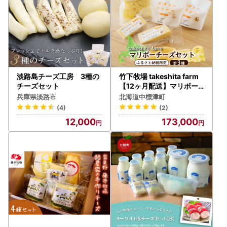
淡路島チーズ工房 3種の
竹下牧場 takeshita farm
チーズセット
【12ヶ月配送】マリボー
チーズセット計510g【24
兵庫県淡路市
北海道中標津町
02701】
(4)
(2)
12,000
173,000