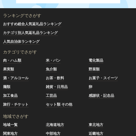
ランキングでさがす
おすすめ総合人気返礼品ランキング
カテゴリ別人気返礼品ランキング
人気自治体ランキング
カテゴリでさがす
肉・ハム類
米・パン
電化製品
果実類
魚介類
野菜類
酒・アルコール
お茶・飲料
お菓子・スイーツ
麺類
雑貨・日用品
卵
加工食品
工芸品
感謝状・記念品
旅行・チケット
セット類 その他
地域でさがす
地域一覧
北海道地方
東北地方
関東地方
中部地方
近畿地方