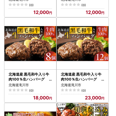
当 バーベキュー 惣菜 簡単
加工食品 おかず 肉
(0)
(0)
焼くだけ 個包装 小分け 北
牛肉 黒毛和牛 和牛 ハ
12,000
12,000
海道産玉ねぎ
ンバーグ 冷凍ハンバーグ
冷凍 小分け パック
お取り寄せグルメ 贅沢
おすすめ 送料無料 滝川
市
北海道産 黒毛和牛入り牛
北海道産 黒毛和牛入り牛
肉100％生ハンバーグ 1
肉100％生ハンバーグ 1
50g×8個｜北海道 国産
50g×12個｜北海道 国産
北海道滝川市
北海道滝川市
加工食品 おかず 肉
加工食品 おかず 肉
(0)
(0)
牛肉 黒毛和牛 和牛 ハ
牛肉 黒毛和牛 和牛 ハ
18,000
23,000
ンバーグ 冷凍ハンバーグ
ンバーグ 冷凍ハンバーグ
冷凍 小分け パック
冷凍 小分け パック
お取り寄せグルメ 贅沢
お取り寄せグルメ 贅沢
おすすめ 送料無料 滝川
おすすめ 送料無料 滝川