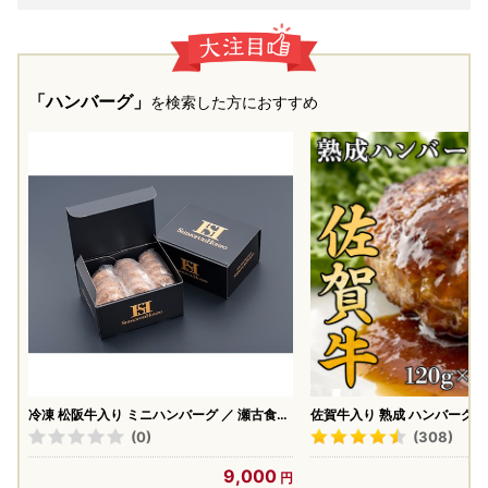
「ハンバーグ」
を検索した方におすすめ
冷凍 松阪牛入り ミニハンバーグ ／ 瀬古食品
佐賀牛入り 熟成 ハンバーグ 約
ふるさと納税 牛肉 松阪肉 名産 ブランド 霜
179-J1885
(0)
(308)
ふり本舗 牛肉 お肉 肉 和牛 黒毛和牛 国産 国
産牛 松阪牛 ブランド牛 ご自宅用 家庭用 ギ
9,000
フト 贈答用 産地直送 松阪 牛 三重県 大台町