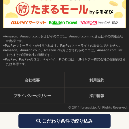
Amazon、Amazon.co.jpおよびそのロゴは、Amazon.com,Inc.またはその関連会社
の商標です。
PayPayマネーライトが付与されます。PayPayマネーライトの出金はできません。
Amazon、Amazon.co.jp、Amazon Payおよびそれらのロゴは、Amazon.com, Inc.
またはその関連会社の商標です。
PayPay、PayPayのロゴ、ペイペイ、Ｐのロゴは、LINEヤフー株式会社の登録商標ま
たは商標です。
会社概要
利用規約
プライバシーポリシー
採用情報
© 2014 furunavi.jp, All Rights Reserved.
こだわり条件で絞り込み