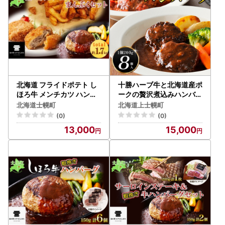
市
市
北海道 フライドポテト し
十勝ハーブ牛と北海道産ポ
ほろ牛 メンチカツ ハンバ
ークの贅沢煮込みハンバー
ーグ セット 牛 牛肉 ビーフ
グ 200g×8個 デミグラス
北海道士幌町
北海道上士幌町
メンチ 国産 冷凍 おかず お
ソース トマトソース 北海
(0)
(0)
つまみ 総菜 詰合せ お取り
道産 温めるだけ 小分け 個
13,000
15,000
寄せ 送料無料 十勝 士幌町
包装 冷凍
【L20】