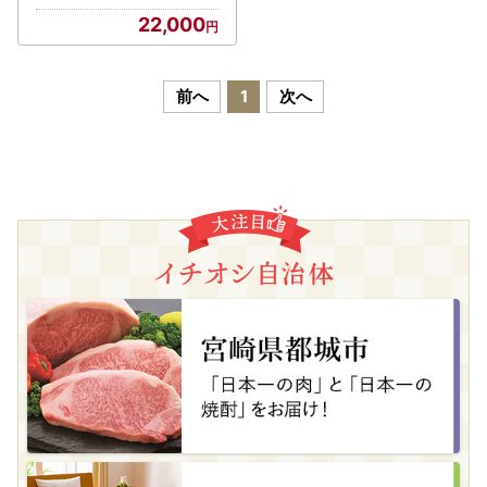
肉 国産牛 肉 ビーフ 牛肉
22,000
冷凍 お取り寄せ 送料無料
十勝 士幌町【L12】
前へ
1
次へ