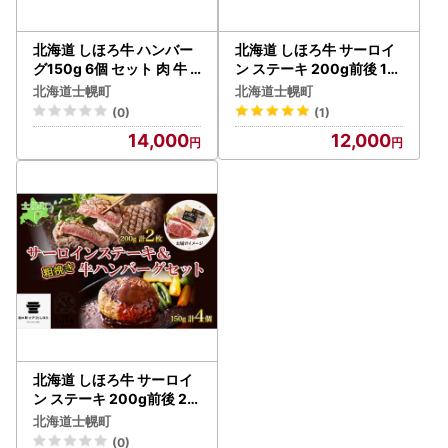
北海道 しほろ牛 ハンバー
北海道 しほろ牛 サーロイ
グ150g 6個 セット 肉 牛
ン ステーキ 200g前後 1枚
赤身肉 国産牛 肉 ビーフ 牛
＆ しほろ牛 ハンバーグ15
北海道士幌町
北海道士幌町
肉 冷凍 お取り寄せ 送料無
0g 2個 セット 肉 牛 赤身
(0)
(1)
料 十勝 士幌町【L13】
肉 国産牛 肉 ビーフ 牛肉
14,000
12,000
冷凍 お取り寄せ 送料無料
十勝 士幌町【L11】
北海道 しほろ牛 サーロイ
ン ステーキ 200g前後 2枚
＆ しほろ牛 ハンバーグ15
北海道士幌町
0g 4個 セット 肉 牛 赤身
(0)