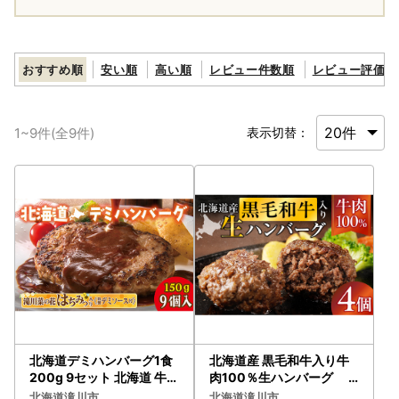
(390)
おすすめ順
安い順
高い順
レビュー件数順
レビュー評価順
1
~
9
件(全
9
件)
表示切替：
北海道デミハンバーグ1食
北海道産 黒毛和牛入り牛
200g 9セット 北海道 牛肉
肉100％生ハンバーグ 1
豚肉 真空パック冷凍 お弁
50g×4個｜北海道 国産
北海道滝川市
北海道滝川市