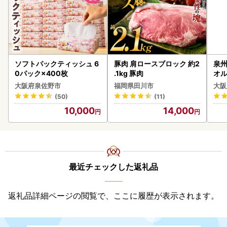
ソフトパックティッシュ 6
豚肉 肩ロースブロック 約2
泉州
0パック×400枚
.1kg 豚肉
オル
大阪府泉佐野市
福岡県田川市
大阪
(50)
(11)
10,000
14,000
最近チェックした返礼品
返礼品詳細ページの閲覧で、ここに履歴が表示されます。