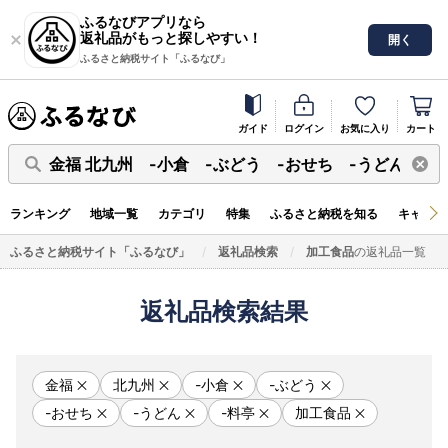
ふるなびアプリなら
返礼品がもっと探しやすい！
開く
ふるさと納税サイト「ふるなび」
ガイド
ログイン
お気に入り
カート
金福 北九州 -小倉 -ぶどう -おせち -うどん -料
ランキング
地域一覧
カテゴリ
特集
ふるさと納税を知る
キャンペ
ふるさと納税サイト「ふるなび」
返礼品検索
加工食品
の返礼品一覧
返礼品検索結果
金福
北九州
-小倉
-ぶどう
-おせち
-うどん
-料亭
加工食品