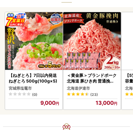
【ねぎとろ】7日以内発送
＜黄金豚＞ブランドポーク
【
ねぎとろ 500g(100g×5)
北海道 豚ひき肉 普通挽き
容量
200g 10パック 計2kg
あ
宮城県塩竈市
北海道伊達市
北海
ーグ
(0)
(23)
05
9,000
13,000