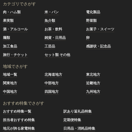
カテゴリでさがす
肉・ハム類
米・パン
電化製品
果実類
魚介類
野菜類
酒・アルコール
お茶・飲料
お菓子・スイーツ
麺類
雑貨・日用品
卵
加工食品
工芸品
感謝状・記念品
旅行・チケット
セット類 その他
地域でさがす
地域一覧
北海道地方
東北地方
関東地方
中部地方
近畿地方
中国地方
四国地方
九州地方
おすすめ特集でさがす
おすすめ特集一覧
訳あり返礼品特集
担当者おすすめ特集
定期便特集
地元が誇る家電特集
日用品・消耗品特集