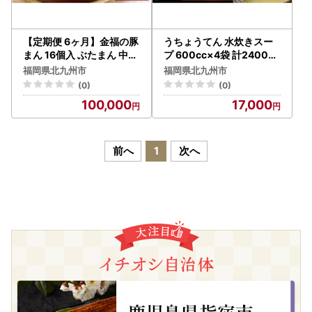
【定期便 6ヶ月】金福の豚
うちょうてん 水炊きスー
まん 16個入 ぶたまん 中華
プ 600cc×4袋 計2400cc
まん 肉まん 惣菜
水炊き スープ 鍋 お鍋 冷凍
福岡県北九州市
福岡県北九州市
福岡県 北九州市
(0)
(0)
100,000
17,000
前へ
1
次へ