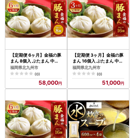
【定期便 6ヶ月】金福の豚
【定期便 3ヶ月】金福の豚
まん 8個入 ぶたまん 中華
まん 16個入 ぶたまん 中華
まん 肉まん 惣菜
まん 肉まん 惣菜
福岡県北九州市
福岡県北九州市
(0)
(0)
58,000
51,000