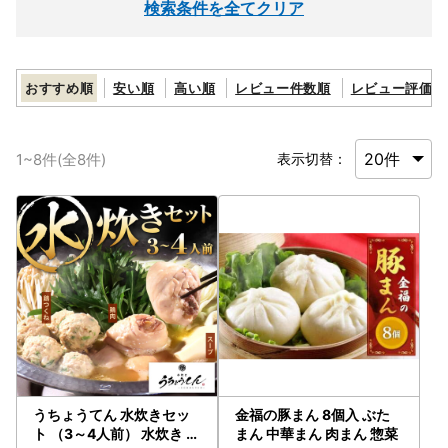
検索条件を全てクリア
おすすめ順
安い順
高い順
レビュー件数順
レビュー評価順
1
~
8
件(全
8
件)
表示切替：
うちょうてん 水炊きセッ
金福の豚まん 8個入 ぶた
ト （3～4人前） 水炊き 鍋
まん 中華まん 肉まん 惣菜