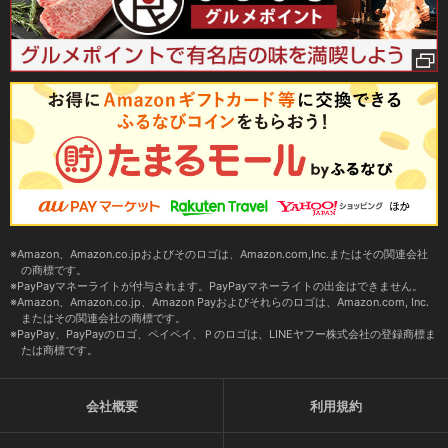
Amazon、Amazon.co.jpおよびそのロゴは、Amazon.com,Inc.またはその関連会社
の商標です。
PayPayマネーライトが付与されます。PayPayマネーライトの出金はできません。
Amazon、Amazon.co.jp、Amazon Payおよびそれらのロゴは、Amazon.com, Inc.
またはその関連会社の商標です。
PayPay、PayPayのロゴ、ペイペイ、Ｐのロゴは、LINEヤフー株式会社の登録商標ま
たは商標です。
会社概要
利用規約