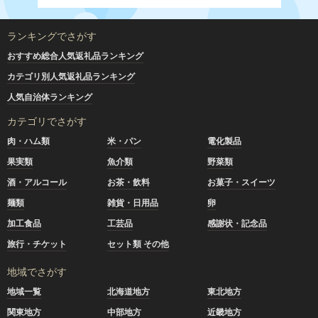
ランキングでさがす
おすすめ総合人気返礼品ランキング
カテゴリ別人気返礼品ランキング
人気自治体ランキング
カテゴリでさがす
肉・ハム類
米・パン
電化製品
果実類
魚介類
野菜類
酒・アルコール
お茶・飲料
お菓子・スイーツ
麺類
雑貨・日用品
卵
加工食品
工芸品
感謝状・記念品
旅行・チケット
セット類 その他
地域でさがす
地域一覧
北海道地方
東北地方
関東地方
中部地方
近畿地方