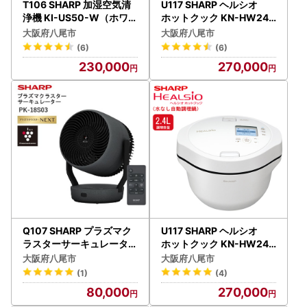
T106 SHARP 加湿空気清
U117 SHARP ヘルシオ
浄機 KI-US50-W（ホワイ
ホットクック KN-HW24H
ト系）
-B（プレミアムブラック
大阪府八尾市
大阪府八尾市
）
(6)
(6)
230,000
270,000
Q107 SHARP プラズマク
U117 SHARP ヘルシオ
ラスターサーキュレーター
ホットクック KN-HW24H
PK-18S03-B（ブラック
-W（プレミアムホワイト
大阪府八尾市
大阪府八尾市
系（アッシュブラック））
）
(1)
(4)
80,000
270,000