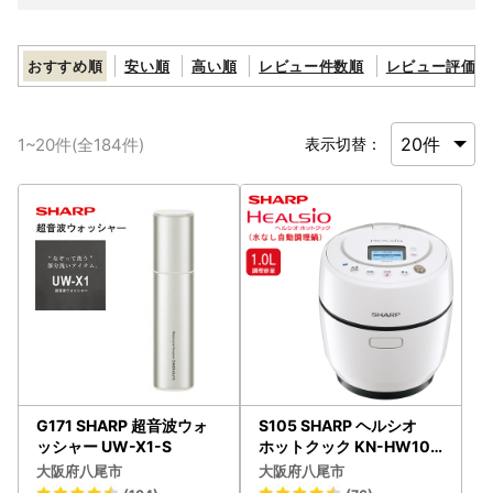
おすすめ順
安い順
高い順
レビュー件数順
レビュー評価順
1
~
20
件(全
184
件)
表示切替：
G171 SHARP 超音波ウォ
S105 SHARP ヘルシオ
ッシャー UW-X1-S
ホットクック KN-HW10G
-W(ホワイト系）
大阪府八尾市
大阪府八尾市