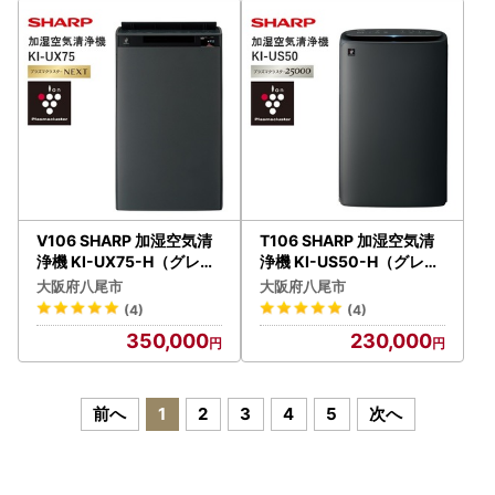
V106 SHARP 加湿空気清
T106 SHARP 加湿空気清
浄機 KI-UX75-H（グレー
浄機 KI-US50-H（グレー
系）
系）
大阪府八尾市
大阪府八尾市
(4)
(4)
350,000
230,000
前へ
1
2
3
4
5
次へ