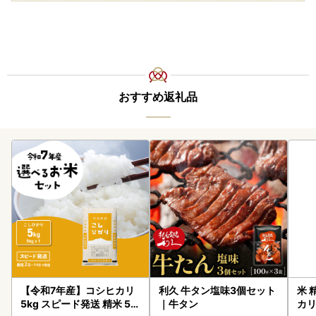
おすすめ返礼品
【令和7年産】コシヒカリ
利久 牛タン塩味3個セット
米 
5kg スピード発送 精米 5k
｜牛タン
カリ