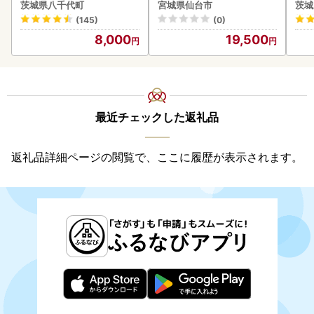
g x 1袋 白米 茨城県 八千代
茨城県八千代町
宮城県仙台市
茨城
町
(145)
(0)
8,000
19,500
最近チェックした返礼品
返礼品詳細ページの閲覧で、ここに履歴が表示されます。