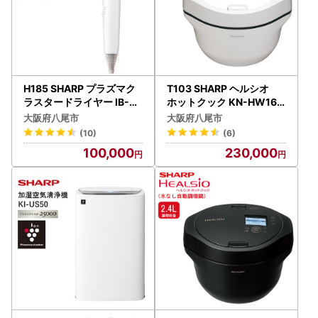
H185 SHARP プラズマク
T103 SHARP ヘルシオ
ラスタードライヤー IB-P8
ホットクック KN-HW16H
02-W（ホワイト系ルミナ
-W（プレミアムホワイト
大阪府八尾市
大阪府八尾市
スホワイト）
）
(10)
(6)
100,000
230,000