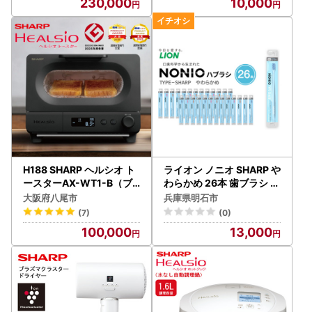
230,000
10,000
H188 SHARP ヘルシオ ト
ライオン ノニオ SHARP や
ースターAX-WT1-B（ブ
わらかめ 26本 歯ブラシ ハ
ラック）
ブラシ
大阪府八尾市
兵庫県明石市
(7)
(0)
100,000
13,000