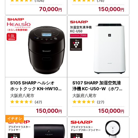
(104)
(76)
70,000
150,000
S105 SHARP ヘルシオ
S107 SHARP 加湿空気清
ホットクック KN-HW10G
浄機 KC-U50-W（ホワイ
-B(ブラック系）
ト系）
大阪府八尾市
大阪府八尾市
(47)
(27)
150,000
150,000