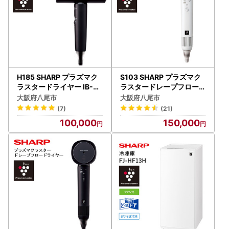
H185 SHARP プラズマク
S103 SHARP プラズマク
ラスタードライヤー IB-P8
ラスタードレープフロード
02-B（ブラック系ミッド
ライヤー IB-WX902-W(
大阪府八尾市
大阪府八尾市
ナイトブラック）
ホワイト系ルミナスホワイ
(7)
(21)
ト)
100,000
150,000