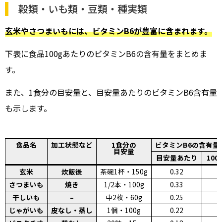
穀類・いも類・豆類・種実類
玄米やさつまいもには、ビタミンB6が豊富に含まれます。
下表に食品100gあたりのビタミンB6の含有量をまとめま
す。
また、1食分の目安量と、目安量あたりのビタミンB6含有量
も示します。
食品名
加工状態など
1食分の
ビタミンB6の含有量
目安量
目安量あたり
10
玄米
炊飯後
茶碗1杯・150g
0.32
0
さつまいも
焼き
1/2本・100g
0.33
0
干しいも
–
中2枚・60g
0.25
0
じゃがいも
皮なし・蒸し
1個・100g
0.22
0