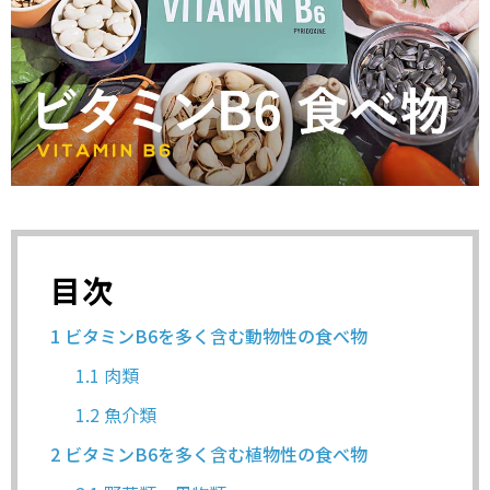
目次
1
ビタミンB6を多く含む動物性の食べ物
1.1
肉類
1.2
魚介類
2
ビタミンB6を多く含む植物性の食べ物