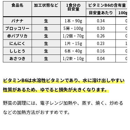
食品名
加工状態など
1食分の
ビタミンB6の含有量（
目安量
目安量あたり
100
バナナ
生
1本・90g
0.34
0.
ブロッコリー
生
5房・100g
0.30
0.
赤パプリカ
生
1/2個・70g
0.26
0.
にんにく
生
1片・15g
0.23
1.
ししとう
生
6本・40g
0.16
0.
あさつき
生
1/2束・10g
0.04
0.
ビタミンB6は水溶性ビタミンであり、水に溶け出しやすい
性質があるため、ゆでると損失が大きくなります。
野菜の調理には、電子レンジ加熱や、蒸す、焼く、炒める
などの加熱方法がおすすめです。