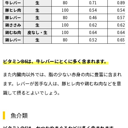
牛レバー
生
80
0.71
0.89
豚ヒレ肉
生
100
0.54
0.54
豚レバー
生
80
0.46
0.57
鶏ささみ
生
100
0.62
0.62
鶏むね肉
皮なし・生
100
0.64
0.64
鶏レバー
生
80
0.52
0.65
ビタミンB6は、牛レバーにとくに多く含まれます。
また内臓肉以外では、脂の少ない赤身の肉に豊富に含まれ
ます。レバーが苦手な人は、豚ヒレ肉や鶏むね肉などを意
識して摂るとよいでしょう。
魚介類
ビタミンB6は、かつおやまぐろなどに多く含まれます。