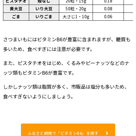
ピスタチオ
殻なし
20粒・15g
0.18
1
黄大豆
いり大豆
50粒・20g
0.08
0
ごま
いりごま
大さじ1・10g
0.06
0
さつまいもにはビタミンB6が豊富に含まれますが、糖質も
多いため、食べすぎには注意が必要です。
また、ピスタチオをはじめ、くるみやピーナッツなどのナ
ッツ類もビタミンB6が豊富です。
しかしナッツ類は脂質が多く、市販品は塩分も多いため、
食べすぎないようにしましょう。
ふるさと納税で「ビタミンB6」を探す