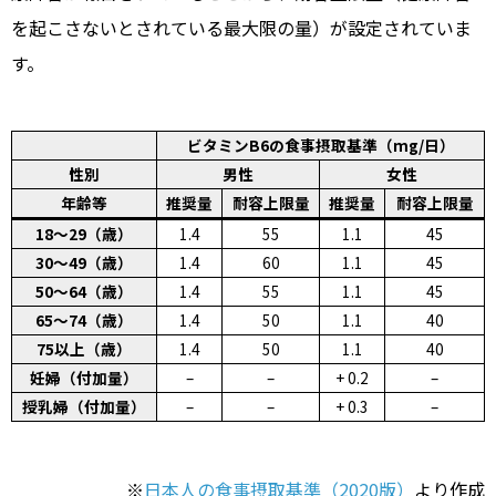
を起こさないとされている最大限の量）が設定されていま
す。
ビタミンB6の食事摂取基準（mg/日）
性別
男性
女性
年齢等
推奨量
耐容上限量
推奨量
耐容上限量
18～29（歳）
1.4
55
1.1
45
30～49（歳）
1.4
60
1.1
45
50～64（歳）
1.4
55
1.1
45
65～74（歳）
1.4
50
1.1
40
75以上（歳）
1.4
50
1.1
40
妊婦（付加量）
–
–
+ 0.2
–
授乳婦（付加量）
–
–
+ 0.3
–
※
日本人の食事摂取基準（2020版）
より作成