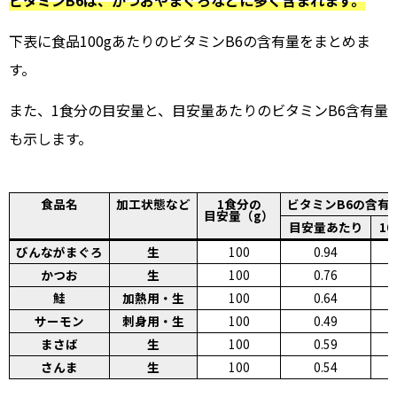
下表に食品100gあたりのビタミンB6の含有量をまとめま
す。
また、1食分の目安量と、目安量あたりのビタミンB6含有量
も示します。
食品名
加工状態など
1食分の
ビタミンB6の含有
目安量（g）
目安量あたり
1
びんながまぐろ
生
100
0.94
かつお
生
100
0.76
鮭
加熱用・生
100
0.64
サーモン
刺身用・生
100
0.49
まさば
生
100
0.59
さんま
生
100
0.54