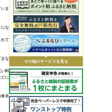
令和8年4月火災 災害支援
ていま
令和8年1月豪雪 災害支援
令和7年11月火災 災害支援
クにな
令和7年9・10月台風・豪雨 災害支援
されて
令和7年 埼玉県白岡市役所火災に伴う支
援
令和7年1・2月豪雪 災害支援
ざまな
その他のサービスを見る
令和6年9月能登豪雨 災害支援
広い料
令和6年能登半島地震 災害支援
などに
ウクライナ情勢による人道支援
の食卓