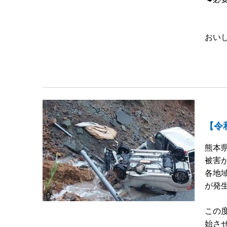
おい
【令
熊本
被害
各地
が発
この
始さ