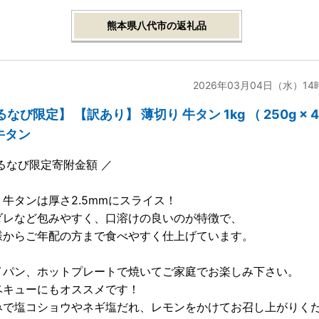
熊本県八代市の返礼品
2026年03月04日（水）14
なび限定】 【訳あり】 薄切り 牛タン 1kg （ 250g × 
 牛タン
るなび限定寄附金額 ／
牛タンは厚さ2.5mmにスライス！
ダレなど包みやすく、口溶けの良いのが特徴で、
様からご年配の方まで食べやすく仕上げています。
イパン、ホットプレートで焼いてご家庭でお楽しみ下さい。
ベキューにもオススメです！
みで塩コショウやネギ塩だれ、レモンをかけてお召し上がりく