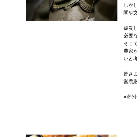
しか
閣や
被災
必要
そこ
農家
いと
皆さ
営農
※寄