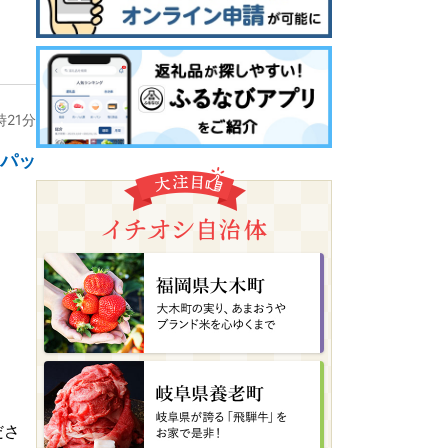
時21分
4パッ
ださ