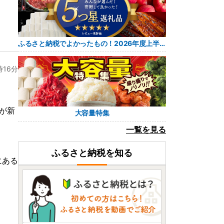
ふるさと納税でよかったもの！2026年度上半期 レビュー5つ星返礼品
時16分
身が新
大容量特集
一覧を見る
ふるさと納税を知る
にある