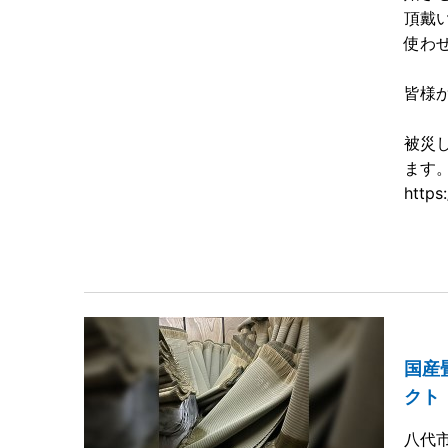
頂戴
使わ
皆様
被災
ます
https
国産
クト
八代