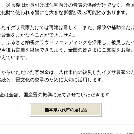
し、災害復旧が長引けば住宅向けの畳表の供給だけでなく、全
文化財で使われる畳にも大きな影響が及ぶ可能性があります。
したイグサ農家だけでは再建は難しく、また、保険や補助金だ
な資金をまかなうことができません。
で、ふるさと納税クラウドファンディングを活用し、被災した
が今後も営農を継続できるよう、全国の皆さまにご支援をお願
考えています。
まからいただいた寄附金は、八代市内の被災したイグサ農家の
継続と、畳文化の継承のために大切に活用します。
附金は全額、国産畳の振興に充てさせていただきます。
熊本県八代市の返礼品