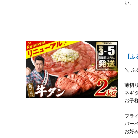
い。
【ふ
＼ ふ
薄切り
ネギ
お子
フラ
バー
お好