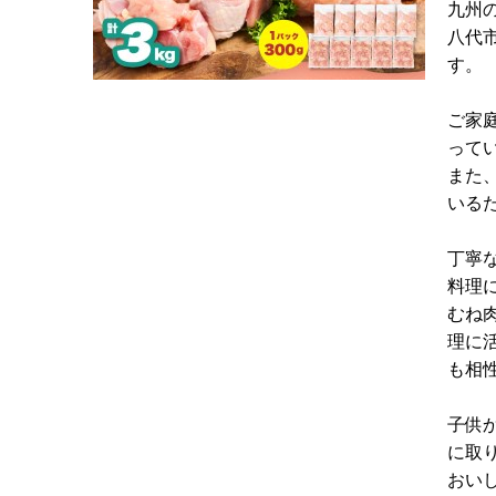
九州
八代
す。
ご家
って
また
いる
丁寧
料理
むね
理に
も相
子供
に取
おい