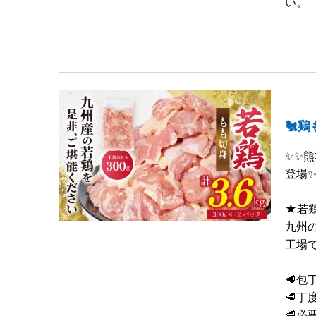
い。
🐔鶏
✨️
登場✨️
★若
九州
工場
🥩包
🥩丁
🥩必