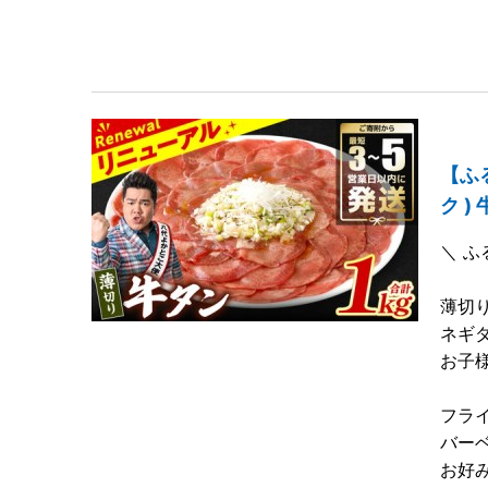
【ふる
ク )
＼ ふ
薄切り
ネギ
お子
フラ
バー
お好