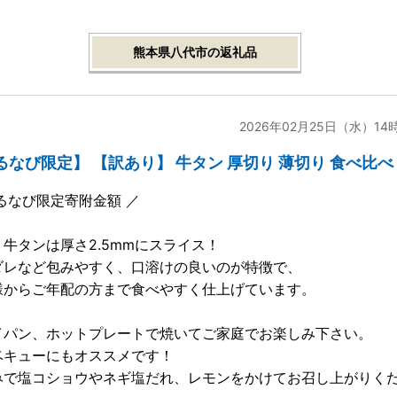
熊本県八代市の返礼品
2026年02月25日（水）14
るなび限定】 【訳あり】 牛タン 厚切り 薄切り 食べ比べ 
るなび限定寄附金額 ／
牛タンは厚さ2.5mmにスライス！
ダレなど包みやすく、口溶けの良いのが特徴で、
様からご年配の方まで食べやすく仕上げています。
イパン、ホットプレートで焼いてご家庭でお楽しみ下さい。
ベキューにもオススメです！
みで塩コショウやネギ塩だれ、レモンをかけてお召し上がりく