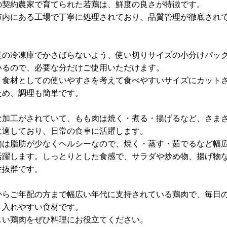
の契約農家で育てられた若鶏は、鮮度の良さが特徴です。
市内にある工場で丁寧に処理されており、品質管理が徹底され
庭の冷凍庫でかさばらないよう、使い切りサイズの小分けパッ
いるので、必要な分だけご使用いただけます。
、食材としての使いやすさを考えて食べやすいサイズにカット
ため、調理も簡単です。
な加工がされていて、もも肉は焼く・煮る・揚げるなど、さま
に適しており、日常の食卓に活躍します。
肉は脂肪が少なくヘルシーなので、焼く・蒸す・茹でるなど幅
活躍します。しっとりとした食感で、サラダや炒め物、揚げ物
性抜群です。
からご年配の方まで幅広い年代に支持されている鶏肉で、毎日
り入れやすい食材です。
しい鶏肉をぜひ料理にお役立てください。