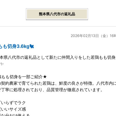
熊本県八代市の返礼品
2026年02月13日（金）16
もも切身3.6kg🐔
✨️熊本県八代市の返礼品として新たに仲間入りをした若鶏もも切
✨️
鶏もも切身を一部ご紹介★
の契約農家で育てられた若鶏は、鮮度の良さが特徴。八代市内
で丁寧に処理されており、品質管理が徹底されています。
丁いらずでラク
度いいサイズ感
要な分だけ使える