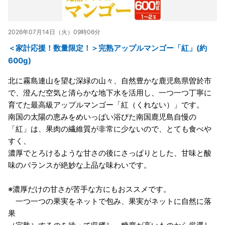
2026年07月14日（火）09時06分
＜家計応援！数量限定！＞完熟アップルマンゴー「紅」(約
600g)
北に霧島連山を望む深緑の山々、自然豊かな鹿児島県曽於市
で、澄んだ空気と清らかな地下水を活用し、一つ一つ丁寧に
育てた最高級アップルマンゴー「紅（くれない）」です。
南国の太陽の恵みをめいっぱい浴びた南国鹿児島自慢の
「紅」は、果肉の繊維質が非常に少ないので、とても食べや
すく、
濃厚でとろけるような甘さの後にさっぱりとした、甘味と酸
味のバランスが絶妙な上品な味わいです。
※濃厚だけの甘さが苦手な方にもおススメです。
一つ一つの果実をネットで包み、果実がネットに自然に落
果