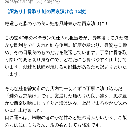
2026年07月23日（木）09時29分
【訳あり】骨取り 鮭の西京漬け(計15枚)
厳選した脂のりの良い鮭を風味豊かな西京漬けに！
この道40年のベテラン魚仕入れ担当者が、長年培ってきた確
かな目利きで仕入れた鮭を使用。鮮度や脂のり、身質を見極
め、その日最良のものだけを厳選しています。丁寧に骨を取
り除いてある切り身なので、どなたにも食べやすく仕上げて
います。銀鮭と秋鮭が混じる可能性があるため訳ありといた
します。
そんな鮭を曽於市のお店内で一切れずつ丁寧に漬け込んだ
「鮭の西京漬け」です。厳選した脂のりの良い鮭を、風味豊
かな西京味噌にじっくりと漬け込み、上品でまろやかな味わ
いに仕上げました。
口に運べば、味噌のほのかな甘みと鮭の旨みが広がり、ご飯
のお供にはもちろん、酒の肴としても格別です。