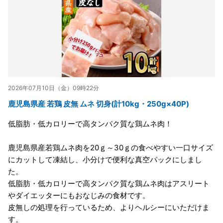
2026年07月10日（金）09時22分
鹿児島県産 若鶏 皮無 ムネ 切身(計10kg・250g×40P)
低脂肪・低カロリーで高タンパク質な鶏ムネ肉！
鹿児島県産若鶏ムネ肉を20ｇ～30ｇの食べやすい一口サイズ
にカットして凍結し、小分けで便利な真空パックにしまし
た。
低脂肪・低カロリーで高タンパク質な鶏ムネ肉はアスリート
やダイエッターにもおなじみの食材です。
皮無しの処理を行っているため、よりヘルシーにいただけま
す。