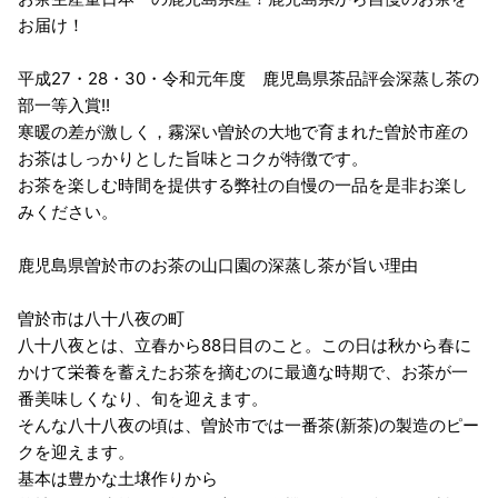
お届け！
平成27・28・30・令和元年度 鹿児島県茶品評会深蒸し茶の
部一等入賞!!
寒暖の差が激しく，霧深い曽於の大地で育まれた曽於市産の
お茶はしっかりとした旨味とコクが特徴です。
お茶を楽しむ時間を提供する弊社の自慢の一品を是非お楽し
みください。
鹿児島県曽於市のお茶の山口園の深蒸し茶が旨い理由
曽於市は八十八夜の町
八十八夜とは、立春から88日目のこと。この日は秋から春に
かけて栄養を蓄えたお茶を摘むのに最適な時期で、お茶が一
番美味しくなり、旬を迎えます。
そんな八十八夜の頃は、曽於市では一番茶(新茶)の製造のピー
クを迎えます。
基本は豊かな土壌作りから