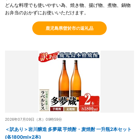
どんな料理でも使いやすい為、焼き物、揚げ物、煮物、鍋物
お弁当のおかずにお使いいただけます。
鹿児島県曽於市の返礼品
2026年07月09日（木）09時59分
＜訳あり＞岩川醸造 多夢蔵 芋焼酎・麦焼酎 一升瓶2本セット
(各1800ml×2本)