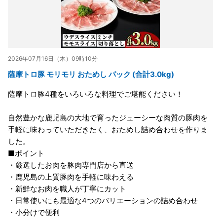
2026年07月16日（木）09時10分
薩摩トロ豚 モリモリ おためし パック (合計3.0kg)
薩摩トロ豚4種をいろいろな料理でご堪能ください！
自然豊かな鹿児島の大地で育ったジューシーな肉質の豚肉を
手軽に味わっていただきたく、おためし詰め合わせを作りま
した。
■ポイント
・厳選したお肉を豚肉専門店から直送
・鹿児島の上質豚肉を手軽に味わえる
・新鮮なお肉を職人が丁寧にカット
・日常使いにも最適な4つのバリエーションの詰め合わせ
・小分けで便利