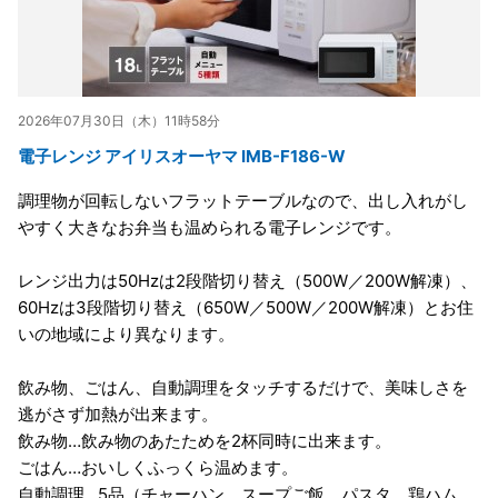
2026年07月30日（木）11時58分
電子レンジ アイリスオーヤマ IMB-F186-W
調理物が回転しないフラットテーブルなので、出し入れがし
やすく大きなお弁当も温められる電子レンジです。
レンジ出力は50Hzは2段階切り替え（500W／200W解凍）、
60Hzは3段階切り替え（650W／500W／200W解凍）とお住
いの地域により異なります。
飲み物、ごはん、自動調理をタッチするだけで、美味しさを
逃がさず加熱が出来ます。
飲み物…飲み物のあたためを2杯同時に出来ます。
ごはん…おいしくふっくら温めます。
自動調理…5品（チャーハン、スープご飯、パスタ、鶏ハム、