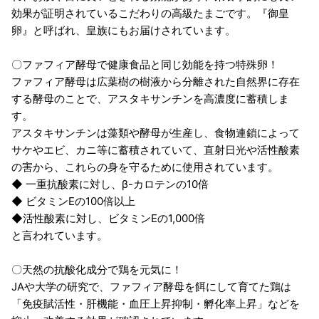
効果が証明されているこだわりの高級たまごです。『御皇
卵』と呼ばれ、皇族にもお届けされています。
〇ファフィア酵母で健康食品と同じ効能を持つ特殊卵！
ファフィア酵母は広葉樹の樹液から分離された自然界に存在
する酵母のことで、アスタキサンチンを高濃度に蓄積しま
す。
アスタキサンチンは藻類や酵母が生産し、食物連鎖によって
サケやエビ、カニ等に蓄積されていて、直射日光や活性酸素
の害から、これらの身を守るために使用されています。
◆ 一重抗酸素に対し、β-カロテンの10倍
◆ ビタミンEの100倍以上
◆活性酸素に対し、ビタミンEの1,000倍
と言われています。
〇天然の抗酸化成分で鶏を元気に！
JAや大学の研究で、ファフィア酵母を餌にして育てた鶏は
「免疫賦活性・肝機能・血圧上昇抑制・孵化率上昇」などを