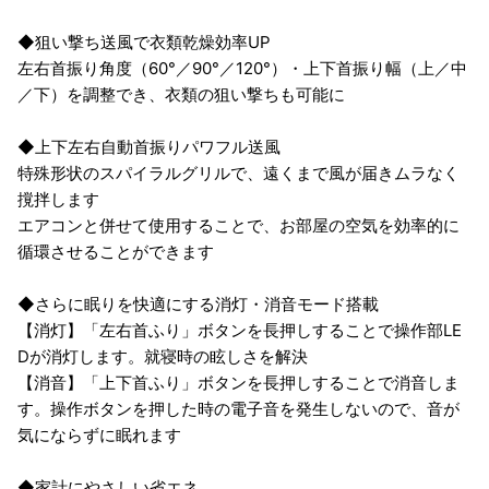
◆狙い撃ち送風で衣類乾燥効率UP
左右首振り角度（60°／90°／120°）・上下首振り幅（上／中
／下）を調整でき、衣類の狙い撃ちも可能に
◆上下左右自動首振りパワフル送風
特殊形状のスパイラルグリルで、遠くまで風が届きムラなく
撹拌します
エアコンと併せて使用することで、お部屋の空気を効率的に
循環させることができます
◆さらに眠りを快適にする消灯・消音モード搭載
【消灯】「左右首ふり」ボタンを長押しすることで操作部LE
Dが消灯します。就寝時の眩しさを解決
【消音】「上下首ふり」ボタンを長押しすることで消音しま
す。操作ボタンを押した時の電子音を発生しないので、音が
気にならずに眠れます
◆家計にやさしい省エネ