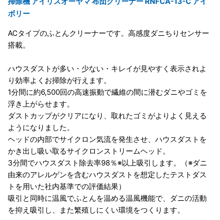
掃除機 アイリスオーヤマ 布団クリーナー RNFCA-13-C アイ
ボリー
ACタイプのふとんクリーナーです。高感度ダニちりセンサー
搭載。
ハウスダストが多い・少ない・キレイが見やすく表示されよ
り効率よくお掃除が行えます。
1分間に約6,500回の高速振動で繊維の間に潜むダニやゴミを
浮き上がらせます。
ダストカップがクリアになり、取れたゴミがよりよく見える
ようになりました。
ヘッドの内部でサイクロン気流を発生させ、ハウスダストを
かき出し吸い取るサイクロンストリームヘッド。
3分間でハウスダスト除去率98％※以上吸引します。（※ダニ
由来のアレルゲンを含むハウスダストを想定したテストダス
トを用いた社内基準での評価結果）
吸引と同時に温風でふとんを温める温風機能で、ダニの活動
を抑え吸引し、また繁殖しにくい環境をつくります。