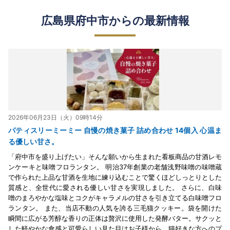
広島県府中市からの最新情報
2026年06月23日（火）09時14分
パティスリーミーミー 自慢の焼き菓子 詰め合わせ 14個入 心温ま
る優しい甘さ。
「府中市を盛り上げたい」そんな願いから生まれた看板商品の甘酒レモ
ンケーキと味噌フロランタン。 明治37年創業の老舗浅野味噌の味噌蔵
で作られた上品な甘酒を生地に練り込むことで驚くほどしっとりとした
質感と、全世代に愛される優しい甘さを実現しました。 さらに、白味
噌のまろやかな塩味とコクがキャラメルの甘さを引き立てる白味噌フロ
ランタン。 また、当店不動の人気を誇る三毛猫クッキー。袋を開けた
瞬間に広がる芳醇な香りの正体は贅沢に使用した発酵バター。サクッと
した軽やかな食感と可愛らしい見た目はお子様から、猫好きな方へのプ