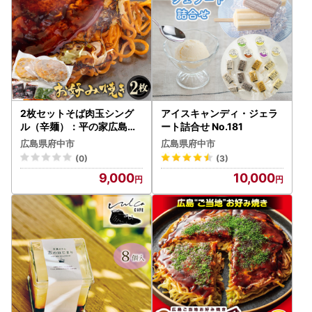
2枚セットそば肉玉シング
アイスキャンディ・ジェラ
ル（辛麺）：平の家広島風
ート詰合せ No.181
お好み焼き／府中焼き No.4
広島県府中市
広島県府中市
41
(0)
(3)
9,000
10,000