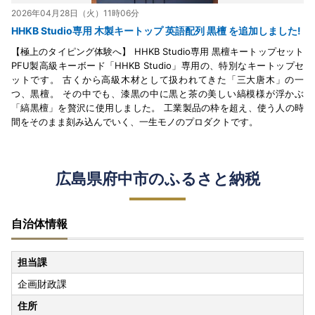
2026年04月28日（火）11時06分
HHKB Studio専用 木製キートップ 英語配列 黒檀 を追加しました!
【極上のタイピング体験へ】 HHKB Studio専用 黒檀キートップセット
PFU製高級キーボード「HHKB Studio」専用の、特別なキートップセ
ットです。 古くから高級木材として扱われてきた「三大唐木」の一
つ、黒檀。 その中でも、漆黒の中に黒と茶の美しい縞模様が浮かぶ
「縞黒檀」を贅沢に使用しました。 工業製品の枠を超え、使う人の時
間をそのまま刻み込んでいく、一生モノのプロダクトです。
広島県府中市のふるさと納税
自治体情報
担当課
企画財政課
住所