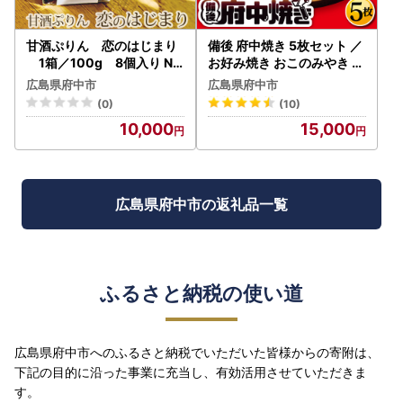
甘酒ぷりん 恋のはじまり
備後 府中焼き 5枚セット ／
1箱／100g 8個入り No.
お好み焼き おこのみやき ミ
292
ンチ肉 ひき肉 挽肉 広島風
広島県府中市
広島県府中市
ご当地 グルメ ソウルフード
(0)
(10)
本場の味 中はフワッ 外はカ
10,000
15,000
リッ 一宮 いっきゅう こだ
わり人気 急速冷凍 お昼ごは
ん 夜ごはん 晩ごはん 昼食
夜食 広島県 特産 No.141
広島県府中市の返礼品一覧
ふるさと納税の使い道
広島県府中市へのふるさと納税でいただいた皆様からの寄附は、
下記の目的に沿った事業に充当し、有効活用させていただきま
す。