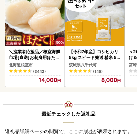
＼漁業者応援品／根室海鮮
【令和7年産】コシヒカリ
＜2
市場[直送]お刺身用ほたて
5kg スピード発送 精米 5k
け
貝柱500g A-28002
g x 1袋 白米 茨城県 八千代
もも
北海道根室市
茨城県八千代町
宮崎
町
-00
(3442)
(145)
14,000
8,000
最近チェックした返礼品
返礼品詳細ページの閲覧で、ここに履歴が表示されます。