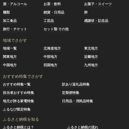
酒・アルコール
お茶・飲料
お菓子・スイーツ
麺類
雑貨・日用品
卵
加工食品
工芸品
感謝状・記念品
旅行・チケット
セット類 その他
地域でさがす
地域一覧
北海道地方
東北地方
関東地方
中部地方
近畿地方
中国地方
四国地方
九州地方
おすすめ特集でさがす
おすすめ特集一覧
訳あり返礼品特集
担当者おすすめ特集
定期便特集
地元が誇る家電特集
日用品・消耗品特集
ふるなび限定特集
ふるさと納税を知る
ふるさと納税とは？
ふるさと納税の流れ