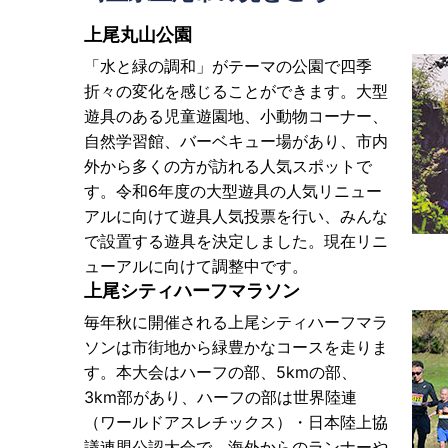
上尾丸山公園
「水と緑の調和」がテーマの公園で四季
折々の変化を感じることができます。大型
遊具のある児童遊園地、小動物コーナー、
自然学習館、バーベキュー場があり、市内
外から多くの方が訪れる人気スポットで
す。令和6年度の大型遊具の人気リニュー
アルに向けて遊具人気投票を行い、みんな
で設置する遊具を決定しました。現在リニ
ューアルに向けて調整中です。
上尾シティハーフマラソン
毎年秋に開催される上尾シティハーフマラ
ソンは市街地から緑豊かなコースを走りま
す。本大会はハーフの部、5kmの部、
3km部があり、ハーフの部は世界陸連
（ワールドアスレチックス）・日本陸上協
議連盟公認大会で、海外からのランナーや