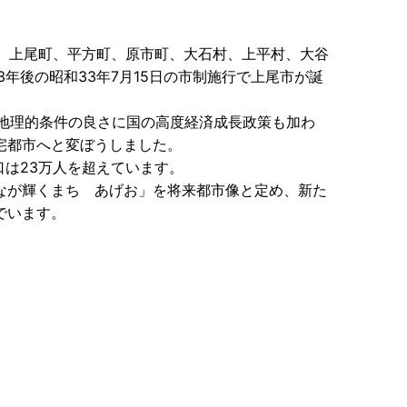
日、上尾町、平方町、原市町、大石村、上平村、大谷
3年後の昭和33年7月15日の市制施行で上尾市が誕
が、地理的条件の良さに国の高度経済成長政策も加わ
宅都市へと変ぼうしました。
口は23万人を超えています。
なが輝くまち あげお」を将来都市像と定め、新た
でいます。