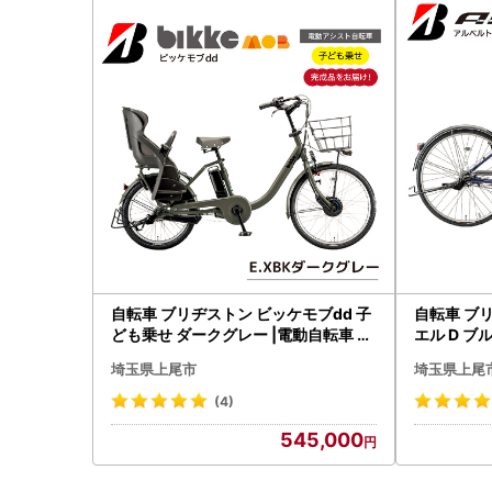
自転車 ブリヂストン ビッケモブdd 子
自転車 ブリ
ども乗せ ダークグレー |電動自転車 ア
エル D ブ
シスト ブリジストン
ブリジスト
埼玉県上尾市
埼玉県上尾
(4)
545,000