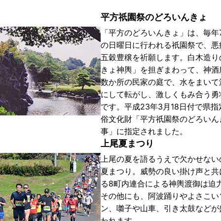
平方祇園祭のどろいんきょ
「平方のどろいんきょ」は、毎年
の日曜日に行われる祇園祭で、悪
五穀豊穣を祈願します。白木造り
きょ神輿」を担ぎまわって、神酒
数か所の民家の庭で、水をまいて
にして転がし、激しくもみ合う勇
です。平成23年3月18日付で県
俗文化財「平方祇園祭のどろいん
事」に指定されました。
上尾夏まつり
上尾の夏を語るうえで欠かせない
夏まつり。威勢の良い掛け声と共
る8町内連合による神輿渡御は迫
その他にも、阿波踊りやよさこい
ン、囃子や山車、引き太鼓などが
われます。