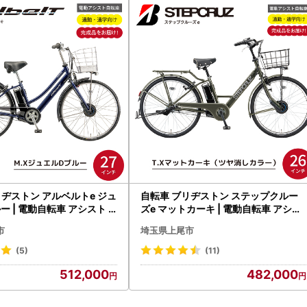
ヂストン アルベルトe ジュ
自転車 ブリヂストン ステップクルー
ルー | 電動自転車 アシスト
ズe マットカーキ | 電動自転車 アシス
ン
ト ブリジストン
市
埼玉県上尾市
(5)
(11)
512,000
482,000