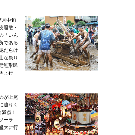
7月中旬
疫退散・
の「いん
所である
泥だらけ
壮な祭り
指定無形民
きょ行
のが上尾
に迫りく
力満点！
ソーラ
盛大に行