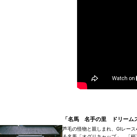
！
「名馬 名手の里 ドリーム
芦毛の怪物と親しまれ、GIレース
る名馬「オグリキャップ」、「桜