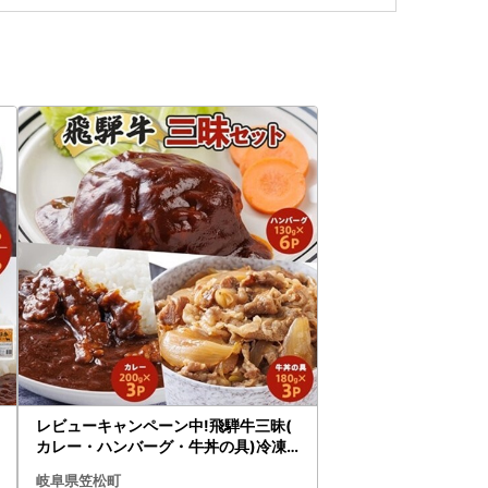
レビューキャンペーン中!飛騨牛三昧(
カレー・ハンバーグ・牛丼の具)冷凍
食品詰め合わせセット【配送不可地域
岐阜県笠松町
：離島】【1213293】