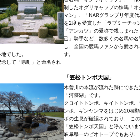
制したオグリキャップの妹馬「オ
マン」、「NARグランプリ年度代
を2度も受賞した「ラブミーチャ
「アンカツ」の愛称で親しまれた
己」騎手など、数多くの名馬や名
し、全国の競馬ファンから愛され
心地でした。
す。
記念して「県町」と命名され
「笠松トンボ天国」
木曽川の本流が流れた跡にできた
「河跡湖」です。
クロイトトンボ、キイトトンボ、
ンボ、ギンヤンマをはじめ20種
ボの生息が確認されており、 こ
「笠松トンボ天国」と呼んでいま
岐阜県一のビオトープでもあり、