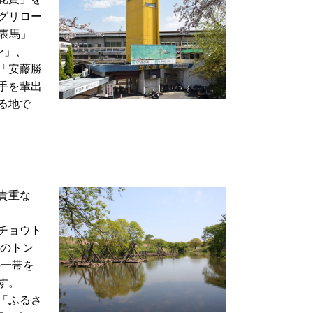
グリロー
表馬」
ン」、
「安藤勝
手を輩出
る地で
貴重な
チョウト
類のトン
の一帯を
す。
「ふるさ