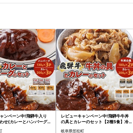
ャンペーン中!飛騨牛入り
レビューキャンペーン中!飛騨牛牛丼
わせ(カレーとハンバーグ)
の具とカレーのセット【2種5食】冷凍
セット】【配送不可地域：離
食品詰め合わせセット 【配送不可地
町
岐阜県笠松町
3291】
域：離島】【1213292】