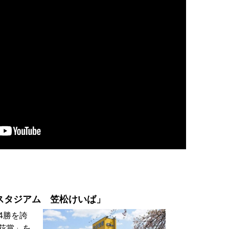
スタジアム 笠松けいば」
4勝を誇
花賞」を