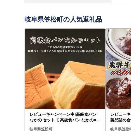
岐阜県笠松町の人気返礼品
レビューキャンペーン中!高級食パン
レビューキ
なかの セット【 高級食パン なかの×2
製品詰め合
、デニッシュSOU×1】【1212867】
【2種6食
岐阜県笠松町
岐阜県笠松
島】【121