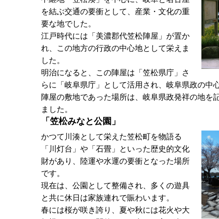
を結ぶ交通の要衝として、産業・文化の重
要な地でした。
江戸時代には「美濃郡代笠松陣屋」が置か
れ、この地方の行政の中心地として栄えま
した。
明治になると、この陣屋は「笠松県庁」さ
らに「岐阜県庁」として活用され、岐阜県政の中
陣屋の敷地であった場所は、岐阜県政発祥の地を
ました。
「笠松みなと公園」
かつて川湊として栄えた笠松町を物語る
「川灯台」や「石畳」といった歴史的文化
財があり、陸運や水運の要衝となった場所
です。
現在は、公園として整備され、多くの遊具
と共に休日は家族連れで賑わいます。
春には桜が咲き誇り、夏や秋には花火や大