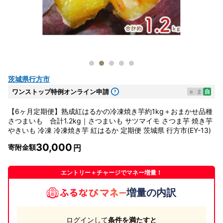
茨城県行方市
ワンストップ特例オンライン申請
e
ま
自
【6ヶ月定期便】熟成紅はるかの冷凍焼き芋約1kg＋おまかせ品種
さつまいも 合計1.2kg｜さつまいも サツマイモ さつま芋 焼き芋
やきいも 冷凍 冷凍焼き芋 紅はるか 定期便 茨城県 行方市(EY-13)
30,000
寄附金額
エントリー＋チャージでマネー増量！
増量の内訳
ログインして
条件を満たすと