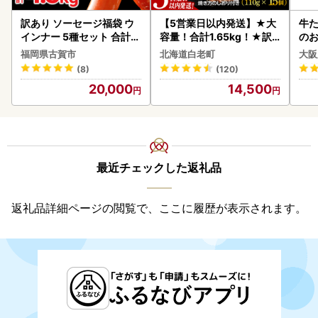
訳あり ソーセージ福袋 ウ
【5営業日以内発送】★大
牛た
インナー 5種セット 合計4.
容量！合計1.65kg！★訳
のお
5kg ソーセージ
あり・牛の里ビーフハンバ
福岡県古賀市
北海道白老町
大阪
ーグ(110ｇ5枚入）×3 AG
(8)
(120)
058
20,000
14,500
最近チェックした返礼品
返礼品詳細ページの閲覧で、ここに履歴が表示されます。