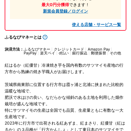
最大0円分獲得
できます！
新規会員登録／ログイン
使える店舗・サービス一覧
ふるなびマネーとは
決済方法：
ふるなびマネー
クレジットカード
Amazon Pay
PayPay
楽天ペイ
d払い
銀行振込
郵便振替
その他
紅はるか（紅優甘）冷凍焼き芋を国内有数のサツマイモ産地の行
方市から熟練の焼き芋職人がお届けします。
茨城県南東部に位置する行方市は霞ヶ浦と北浦に挟まれた比較的
温暖な地域で、
肥沃で水はけの良い、なだらかな傾斜のある土地を利用した畑作
栽培が盛んな地域です。
特にサツマイモの生産は全国でも品質、生産量ともに有数な一大
生産地です。
2023年に行方市で出荷される紅あずま、紅まさり、紅優甘（紅は
るか）の３品種が「行方かんしょ」として東日本のサツマイモで