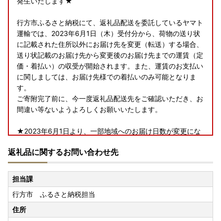
発生いたします★
行方市ふるさと納税にて、返礼品配送を委託しているヤマト
運輸では、2023年6月1日（木）受付分から、荷物の送り状
に記載された住所以外にお届け先を変更（転送）する場合、
送り状記載のお届け先から変更後のお届け先までの運賃（定
価・着払い）の収受が開始されます。また、運賃のお支払い
に関しましては、お届け先様での着払いのみ可能となりま
す。
ご寄附完了前に、今一度返礼品配送先をご確認いただき、お
間違い等ないようよろしくお願いいたします。
★2023年6月1日より、一部地域へのお届け日数が変更にな
ります★
返礼品に関するお問い合わせ先
行方市ふるさと納税にて、返礼品配送を委託しているヤマト
運輸では、2023年6月1日（木）受付分から、下記の地域へ
担当課
のお届け日数および時間指定帯が変更となります。
行方市 ふるさと納税担当
賞味期限が短い一部返礼品（クール便配送）につきまして
は、下記対象地域含む一部地域へは配送できないこともござ
住所
いますので、予めご了承くださいますよう、お願い申し上げ