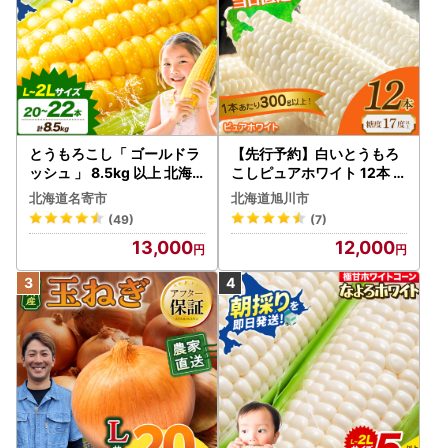
とうもろこし「 ゴールドラ
【先行予約】白いとうもろ
ッシュ 」 8.5kg 以上 北海
こしピュアホワイト 12本 3.
道 名寄 スイートコーン
6kg（2026年8月下旬から
北海道名寄市
北海道旭川市
発送開始） とうもろこし
(49)
(7)
13,000
12,000