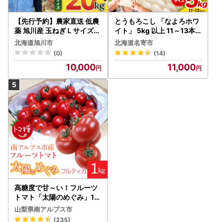
【先行予約】農家直送 低農
とうもろこし 「なよろホワ
薬 旭川産 玉ねぎＬサイズ2
イト」 5kg 以上 11～13本
0kg(2026年9月発送開始
名寄 とうもろこし
北海道旭川市
北海道名寄市
予定)_ | 玉ねぎ 05935
(0)
(14)
10,000
11,000
高糖度で甘～い！フルーツ
トマト「太陽のめぐみ」1k
g ALPBI001 | 高糖度 おす
山梨県南アルプス市
すめ 産地直送 新鮮 フレッ
(235)