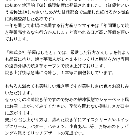
は初めて地理的【GI】保護制度に登録されました。（紅優甘とい
う名称はJAしおさいなめがた甘藷部会で生産した紅はるかを独自
に商標登録した名称です）
一年を通して市場に流通する行方産サツマイモは「年間通して焼
き芋販売するなら行方かんしょ」と言われるほど高い評価を頂い
ております。
『株式会社 芋屋はしもと』では、厳選した行方かんしょを何より
も品質に拘り、焼き芋職人が１本１本じっくりと時間をかけ専用
の遠赤外線の焼き芋オーブンで焼き上げております。
焼き上げ後は急速に冷凍し、１本毎に個包装しています。
もちろん温めても美味しい焼き芋ですが美味しさは色々お楽しみ
いただけます。
せっかくの冷凍焼き芋ですので好みの解凍状態でシャーベット風
にお召し上がってみてください。季節を問わない美味しさが口中
に広がります。
贅沢な召し上がり方は、温めた焼き芋にアイスクリームやホイッ
プクリーム、バター、ハチミツ、小倉あん…等、お好みのトッピ
ングを添えてリッチデザートの完成です。