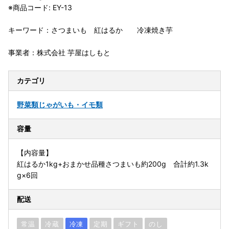
※商品コード: EY-13
キーワード：さつまいも 紅はるか 冷凍焼き芋
事業者：株式会社 芋屋はしもと
カテゴリ
野菜類
じゃがいも・イモ類
容量
【内容量】
紅はるか1kg+おまかせ品種さつまいも約200g 合計約1.3k
g×6回
配送
常温
冷蔵
冷凍
定期
ギフト
のし