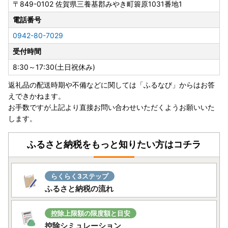
〒849-0102
佐賀県三養基郡みやき町簑原1031番地1
ます。
＜対象地域＞
電話番号
・島根県（松江市、安来市のみ対象）、広島県（福山市のみ
0942-80-7029
対象）、鳥取県、岡山県、徳島県、香川県、愛媛県、高知県
受付時間
■書類の送付について■
8:30～17:30(土日祝休み)
寄附金受領証明書、及びワンストップ特例申請書はお申し込
返礼品の配送時期や不備などに関しては「ふるなび」からはお答
み完了後、2週間から1ヶ月ほどでお送りいたします。
えできかねます。
※お申し込み状況により前後する場合がございます。あらか
お手数ですが上記より直接お問い合わせいただくようお願いいた
じめご了承ください。
します。
■寄附金税額控除に係る申告特例申請書（ワンストップ特例
申請書）の送付について ■
ふるさと納税をもっと知りたい方はコチラ
提出期限は、寄附翌年の1月10日必着です。添付書類と合わ
せて期限内に下記へご郵送下さい。
らくらく3ステップ
〒311-3892 茨城県行方市麻生1561番地9
ふるさと納税の流れ
行方市ふるさと応援寄附金事務局
（行方市企画部魅力発信課）
控除上限額の限度額と目安
控除シミュレーション