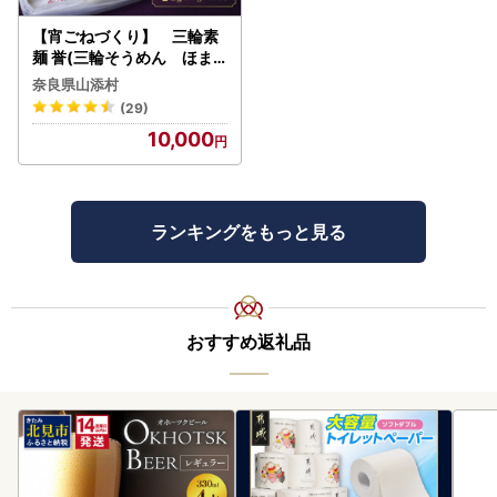
【宵ごねづくり】 三輪素
麺 誉(三輪そうめん ほま
れ) 2kg(50g×40束)
奈良県山添村
(29)
10,000
ランキングをもっと見る
おすすめ返礼品