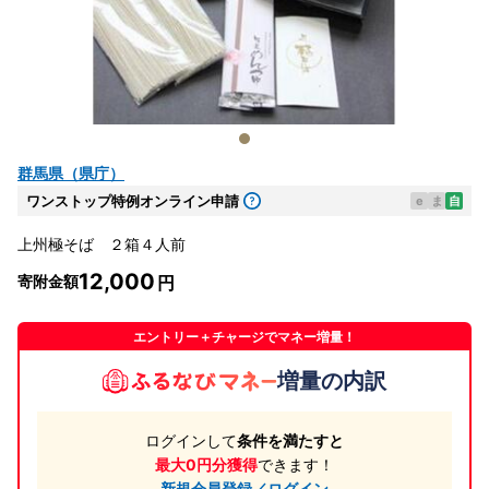
群馬県（県庁）
ワンストップ特例オンライン申請
e
ま
自
上州極そば ２箱４人前
12,000
寄附金額
エントリー＋チャージでマネー増量！
増量の内訳
ログインして
条件を満たすと
最大0円分獲得
できます！
新規会員登録／ログイン