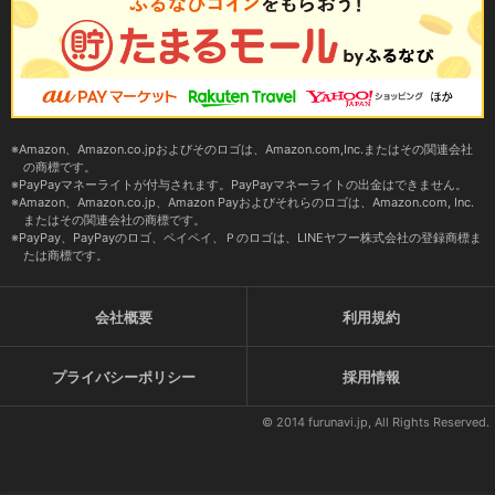
Amazon、Amazon.co.jpおよびそのロゴは、Amazon.com,Inc.またはその関連会社
の商標です。
PayPayマネーライトが付与されます。PayPayマネーライトの出金はできません。
Amazon、Amazon.co.jp、Amazon Payおよびそれらのロゴは、Amazon.com, Inc.
またはその関連会社の商標です。
PayPay、PayPayのロゴ、ペイペイ、Ｐのロゴは、LINEヤフー株式会社の登録商標ま
たは商標です。
会社概要
利用規約
プライバシーポリシー
採用情報
© 2014 furunavi.jp, All Rights Reserved.