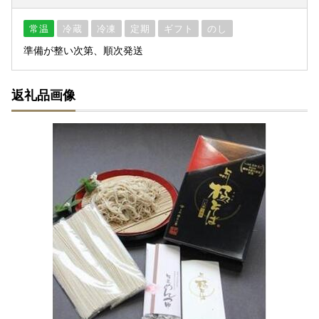
常温
冷蔵
冷凍
定期
ギフト
のし
準備が整い次第、順次発送
返礼品画像