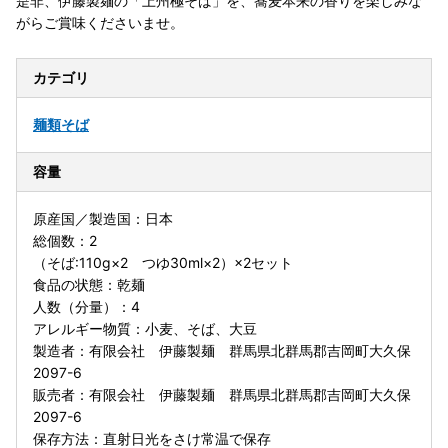
是非、伊藤製麺の「上州極そば」を、蕎麦本来の香りを楽しみな
がらご賞味くださいませ。
カテゴリ
麺類
そば
容量
原産国／製造国：日本
総個数：2
（そば:110g×2 つゆ30ml×2）×2セット
食品の状態：乾麺
人数（分量）：4
アレルギー物質：小麦、そば、大豆
製造者：有限会社 伊藤製麺 群馬県北群馬郡吉岡町大久保
2097-6
販売者：有限会社 伊藤製麺 群馬県北群馬郡吉岡町大久保
2097-6
保存方法：直射日光をさけ常温で保存