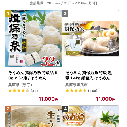
集計期間：2026年7月31日～2026年8月6日
そうめん 揖保乃糸 特級品 5
そうめん 揖保乃糸 特級 黒
0g × 32束 / そうめん
帯 1.4kg 紙箱入 そうめん
兵庫県（県庁）
兵庫県姫路市
(32)
(244)
11,000
11,000