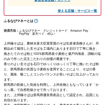
使える店舗・サービス一覧
ふるなびマネーとは
決済方法：
ふるなびマネー
クレジットカード
Amazon Pay
PayPay
楽天ペイ
d払い
上州極そばは、農林水産大臣賞受賞のそば生産者高柳さんが、丹
精込めて栽培した玄そばを工場内にあります石臼で丁寧に挽き、
挽きたてのそば粉と100%群馬県産小麦粉と瀬戸内海産、讃岐の塩
のみで作った店主こだわりの自慢の蕎麦です。
香りのよい玄そばを石臼でゆっくりゆっくり丁寧に挽いたそば粉
と、群馬県産の良質な小麦粉を使用することにより、そばの香
り、風味、喉ごしとコシのバランスが良いそばに仕上がっており
ます。
群馬県の乾燥した気候を利用し、上州名物ともなっています「か
らっ風」で自然乾燥させて作っております。
また、上州極そばは群馬県優良県産品として認定され、品質にも
自信があります。