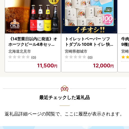
《14営業日以内に発送》オ
トイレットペーパー ソフ
牛肉
ホーツクビール4本セット
トダブル 100R トイレ 快
9種
( 飲料 飲み物 お酒 ビール
速〔12-I5-TP100-R〕
-0
北海道北見市
宮崎県都城市
宮崎
クラフトビール 瓶ビール
シ!
(0)
(0)
贈答 ギフト 贈り物 お中元
11,500
12,000
御中元 お歳暮 御歳暮 お祝
い プレゼント モルトビー
ル 麦芽100% 熨斗 のし )【
028-0064】
最近チェックした返礼品
返礼品詳細ページの閲覧で、ここに履歴が表示されます。