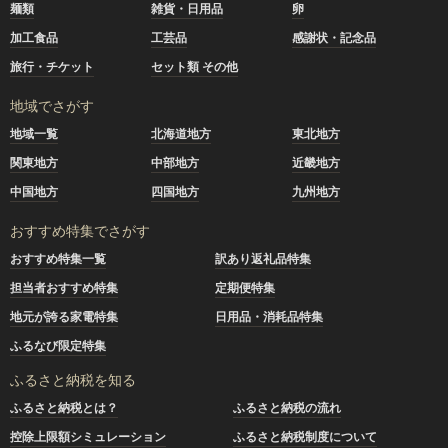
麺類
雑貨・日用品
卵
加工食品
工芸品
感謝状・記念品
旅行・チケット
セット類 その他
地域でさがす
地域一覧
北海道地方
東北地方
関東地方
中部地方
近畿地方
中国地方
四国地方
九州地方
おすすめ特集でさがす
おすすめ特集一覧
訳あり返礼品特集
担当者おすすめ特集
定期便特集
地元が誇る家電特集
日用品・消耗品特集
ふるなび限定特集
ふるさと納税を知る
ふるさと納税とは？
ふるさと納税の流れ
控除上限額シミュレーション
ふるさと納税制度について