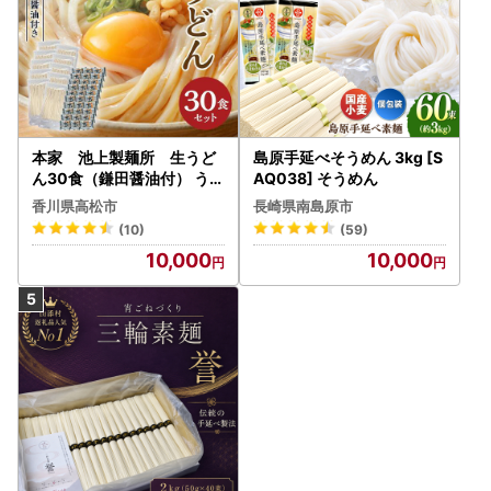
本家 池上製麺所 生うど
島原手延べそうめん 3kg [S
ん30食（鎌田醤油付） うど
AQ038] そうめん
ん
香川県高松市
長崎県南島原市
(10)
(59)
10,000
10,000