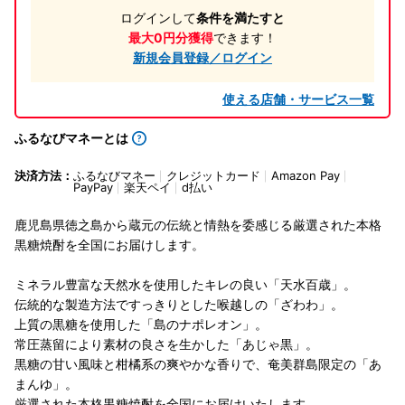
ログインして
条件を満たすと
最大0円分獲得
できます！
新規会員登録／ログイン
使える店舗・サービス一覧
ふるなびマネーとは
決済方法：
ふるなびマネー
クレジットカード
Amazon Pay
PayPay
楽天ペイ
d払い
鹿児島県徳之島から蔵元の伝統と情熱を委感じる厳選された本格
黒糖焼酎を全国にお届けします。
ミネラル豊富な天然水を使用したキレの良い「天水百歳」。
伝統的な製造方法ですっきりとした喉越しの「ざわわ」。
上質の黒糖を使用した「島のナポレオン」。
常圧蒸留により素材の良さを生かした「あじゃ黒」。
黒糖の甘い風味と柑橘系の爽やかな香りで、奄美群島限定の「あ
まんゆ」。
厳選された本格黒糖焼酎を全国にお届けいたします。