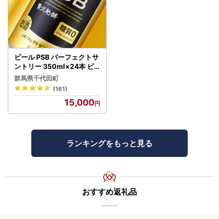
ビール PSB パーフェクトサ
ントリー 350ml×24本 ビ
ール
群馬県千代田町
(161)
15,000
ランキングをもっと見る
おすすめ返礼品