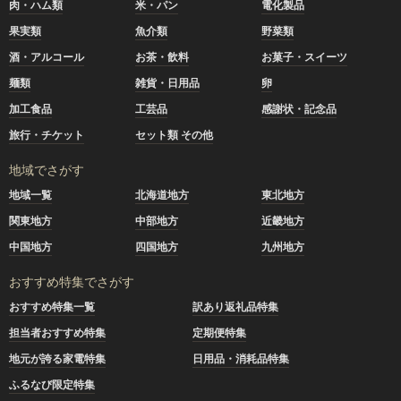
肉・ハム類
米・パン
電化製品
果実類
魚介類
野菜類
酒・アルコール
お茶・飲料
お菓子・スイーツ
麺類
雑貨・日用品
卵
加工食品
工芸品
感謝状・記念品
旅行・チケット
セット類 その他
地域でさがす
地域一覧
北海道地方
東北地方
関東地方
中部地方
近畿地方
中国地方
四国地方
九州地方
おすすめ特集でさがす
おすすめ特集一覧
訳あり返礼品特集
担当者おすすめ特集
定期便特集
地元が誇る家電特集
日用品・消耗品特集
ふるなび限定特集