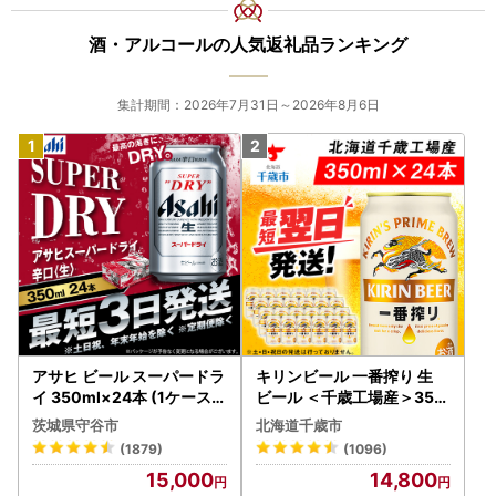
酒・アルコールの人気返礼品ランキング
集計期間：2026年7月31日～2026年8月6日
アサヒ ビール スーパードラ
キリンビール 一番搾り 生
イ 350ml×24本 (1ケース)
ビール ＜千歳工場産＞350
究極の辛口 ＜茨城工場＞ 缶
ml（24本）
茨城県守谷市
北海道千歳市
ビール Asahi superDRY お
(1879)
(1096)
酒
15,000
14,800