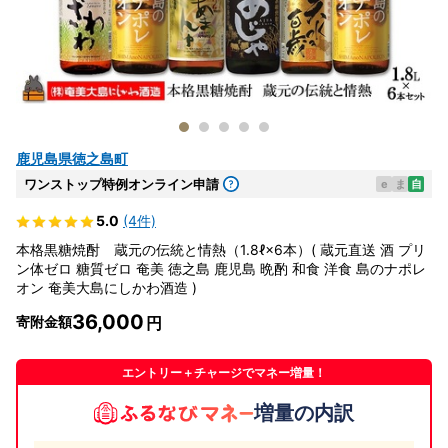
鹿児島県徳之島町
ワンストップ特例オンライン申請
e
ま
自
5.0
(4件)
本格黒糖焼酎 蔵元の伝統と情熱（1.8ℓ×6本）( 蔵元直送 酒 プリ
ン体ゼロ 糖質ゼロ 奄美 徳之島 鹿児島 晩酌 和食 洋食 島のナポレ
オン 奄美大島にしかわ酒造 )
36,000
寄附金額
エントリー＋チャージでマネー増量！
増量の内訳