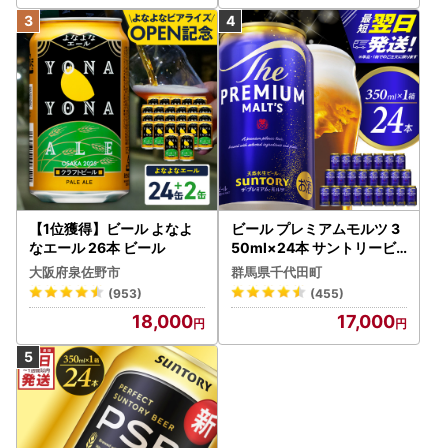
【1位獲得】ビール よなよ
ビール プレミアムモルツ 3
なエール 26本 ビール
50ml×24本 サントリービ
ール
大阪府泉佐野市
群馬県千代田町
(953)
(455)
18,000
17,000