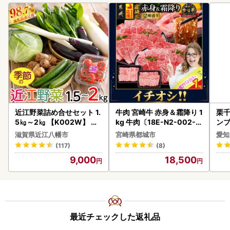
近江野菜詰め合せセット 1.
牛肉 宮崎牛 赤身＆霜降り 1
栗千
5㎏～2㎏ 【K002W】 野
kg 牛肉〔18E-N2-002-1
ンブ
菜 旬 新鮮
kg-S4A6-CF〕
デザ
滋賀県近江八幡市
宮崎県都城市
愛知
(117)
(8)
9,000
18,500
最近チェックした返礼品