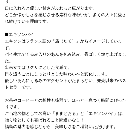
り、
口に入れると優しい甘さがふわっと広がります。
どこか懐かしさを感じさせる素朴な味わいが、多くの人々に愛さ
れ続けている理由です。
■エキソンパイ
エキソンはフランス語の「盾（たて）」からイメージしていま
す。
パイ生地でくるみ入りのあんを包み込み、香ばしく焼き上げまし
た。
出来立てはサクサクとした食感で、
日を追うごとにしっとりとした味わいへと変化します。
優しいあんにくるみのアクセントがたまらない、発売以来のベス
トセラーです。
お茶やコーヒーとの相性も抜群で、ほっと一息つく時間にぴった
りです。
ご当地名物として名高い「ままどおる」と「エキソンパイ」は、
贈り物としても喜ばれること間違いなし！
福島の魅力を感じながら、美味しさをご堪能いただけます。