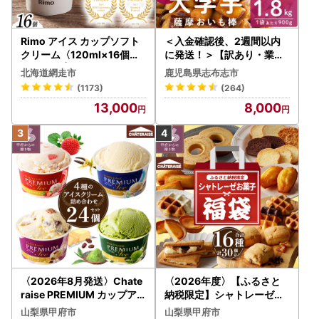
Rimo アイス カップソフト
＜入金確認後、2週間以内
クリーム〈120ml×16個〉
に発送！＞【訳あり・業務
ABA002 | アイス
用】薩摩おいも棒セット 計
北海道網走市
鹿児島県志布志市
1.8kg(900g×2袋) p8-142
(1173)
(264)
-2w
13,000
8,000
〈2026年8月発送〉Chate
〈2026年度〉【ふるさと
raise PREMIUM カップア
納税限定】シャトレーゼ人
イス 詰合せ 4種 24個 アイ
気お菓子勢ぞろい!! お菓子
山梨県甲府市
山梨県甲府市