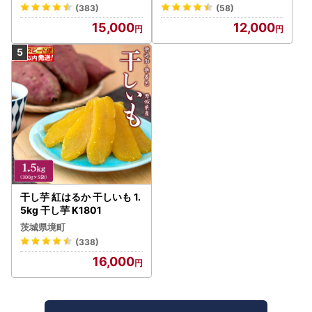
ス
福箱 シャトレーゼ
(383)
(58)
15,000
12,000
干し芋 紅はるか 干しいも 1.
5kg 干し芋 K1801
茨城県境町
(338)
16,000