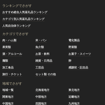
ランキングでさがす
おすすめ総合人気返礼品ランキング
カテゴリ別人気返礼品ランキング
人気自治体ランキング
カテゴリでさがす
肉・ハム類
米・パン
電化製品
果実類
魚介類
野菜類
酒・アルコール
お茶・飲料
お菓子・スイーツ
麺類
雑貨・日用品
卵
加工食品
工芸品
感謝状・記念品
旅行・チケット
セット類 その他
地域でさがす
地域一覧
北海道地方
東北地方
関東地方
中部地方
近畿地方
中国地方
四国地方
九州地方