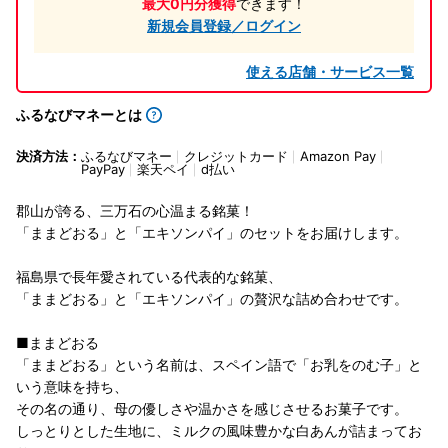
最大0円分獲得
できます！
新規会員登録／ログイン
使える店舗・サービス一覧
ふるなびマネーとは
決済方法：
ふるなびマネー
クレジットカード
Amazon Pay
PayPay
楽天ペイ
d払い
郡山が誇る、三万石の心温まる銘菓！
「ままどおる」と「エキソンパイ」のセットをお届けします。
福島県で長年愛されている代表的な銘菓、
「ままどおる」と「エキソンパイ」の贅沢な詰め合わせです。
■ままどおる
「ままどおる」という名前は、スペイン語で「お乳をのむ子」と
いう意味を持ち、
その名の通り、母の優しさや温かさを感じさせるお菓子です。
しっとりとした生地に、ミルクの風味豊かな白あんが詰まってお