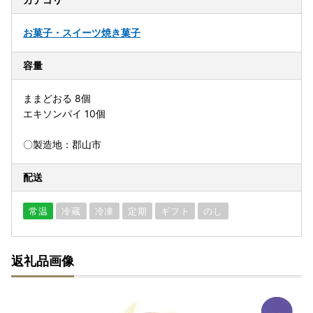
お菓子・スイーツ
焼き菓子
容量
ままどおる 8個
エキソンパイ 10個
〇製造地：郡山市
配送
常温
冷蔵
冷凍
定期
ギフト
のし
返礼品画像