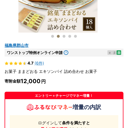
福島県郡山市
ワンストップ特例オンライン申請
e
ま
自
4.7
(6件)
お菓子 ままどおる エキソンパイ 詰め合わせ お菓子
12,000
寄附金額
エントリー＋チャージでマネー増量！
増量の内訳
ログインして
条件を満たすと