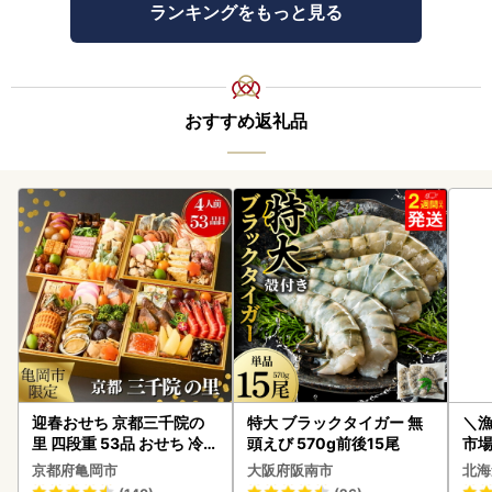
ランキングをもっと見る
おすすめ返礼品
迎春おせち 京都三千院の
特大 ブラックタイガー 無
＼
里 四段重 53品 おせち 冷蔵
頭えび 570g前後15尾
市場
2027 先行予約
貝柱
京都府亀岡市
大阪府阪南市
北海