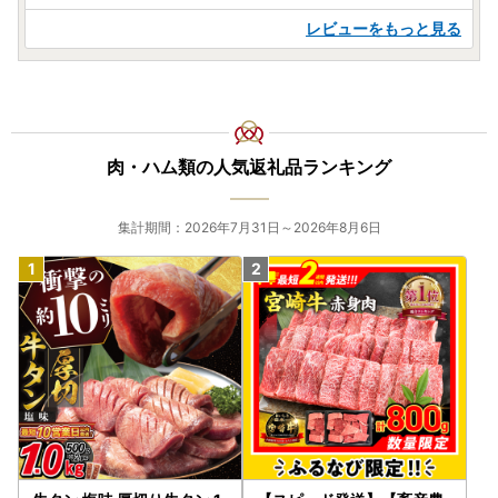
〒849-0192
佐賀県三養基郡上峰町大字坊所383番地1 別館2階
レビューをもっと見る
上峰町 ふるさと納税担当 宛
【注意】ワンストップ特例申請書を提出後、寄附した年の翌
年1月1日までに名前や住所等（電話番号を除く）の変更があ
った場合は、1月10日必着で「申請事項変更届出書」を上記
肉・ハム類の人気返礼品ランキング
あて先までご提出ください。
なお、「申請事項変更出書」はワンストップ特例申請におい
てのみ適用されます。「書類送付先」また「返礼品送付先」
集計期間：2026年7月31日～2026年8月6日
の変更はされませんので、ご注意ください。「書類送付先」
と「返礼品送付先」の変更をご希望の方は、下記のお問い合
わせ先までご連絡お願いします。
【ワンストップ特例申請について】
書類到着後、順次受付を行ってまいりますが、登録までにお
時間をいただくことがございます。予めご了承ください。
「書類不備メール」もしくは「ワンストップ特例受付完了メ
ール」が寄附申込時に登録されたメールアドレスへ配信され
ますので、ご確認よろしくお願いします。
※書類不備の場合は、ワンストップ特例は適用されませんの