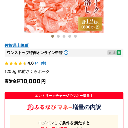
佐賀県上峰町
ワンストップ特例オンライン申請
e
ま
自
4.6
(41件)
1200g 肥前さくらポーク
10,000
寄附金額
エントリー＋チャージでマネー増量！
増量の内訳
ログインして
条件を満たすと