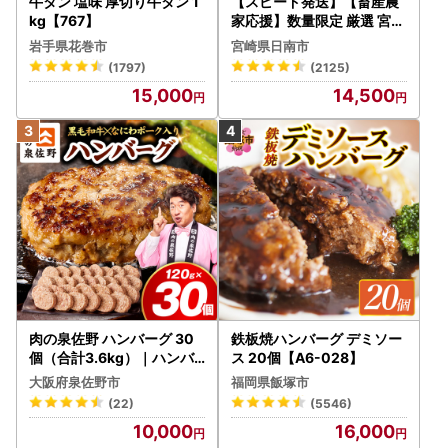
牛タン 塩味 厚切り牛タン 1
【スピード発送】【畜産農
で、できるだけ早く必要書類をご提出くださいますようお願
kg【767】
家応援】数量限定 厳選 宮崎
いします。
牛 赤身 焼肉 計800g FN-Li
岩手県花巻市
宮崎県日南市
mited-PR_BDV5-26-2W
(1797)
(2125)
＜＜詐欺サイトにご注意ください！＞＞
15,000
14,500
ふるさと納税を割引で取り扱っているように見せかけたサイ
トが発見されております。
上峰町のふるさと納税とは一切関係がございませんので、ご
注意ください。
【一時所得について】
寄附者へのお礼として特産品を送る場合がありますが、これ
は一時所得に該当します。
これは、ふるさと納税(寄附)が収入(特産品)を得るための支
出として扱われず、寄附金控除の対象とされていることに伴
うものであり、一時所得は、年間50万円を超える場合に、
肉の泉佐野 ハンバーグ 30
鉄板焼ハンバーグ デミソー
超えた額について課税対象となります。
個（合計3.6kg）｜ハンバ
ス 20個【A6-028】
なお、懸賞や福引きの賞金品、生命保険の一時金や損害保険
ーグ 訳あり 黒毛和牛×なに
大阪府泉佐野市
福岡県飯塚市
の満期払戻金なども、一時所得に該当しますのでご注意くだ
わポーク
(22)
(5546)
さい。
10,000
16,000
一時所得について、詳しくは
国税庁のHP
をご覧下さい。