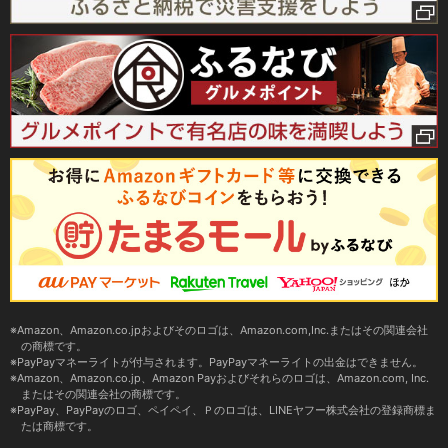
Amazon、Amazon.co.jpおよびそのロゴは、Amazon.com,Inc.またはその関連会社
の商標です。
PayPayマネーライトが付与されます。PayPayマネーライトの出金はできません。
Amazon、Amazon.co.jp、Amazon Payおよびそれらのロゴは、Amazon.com, Inc.
またはその関連会社の商標です。
PayPay、PayPayのロゴ、ペイペイ、Ｐのロゴは、LINEヤフー株式会社の登録商標ま
たは商標です。