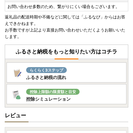
【返礼品の発送について】
お問い合わせ多数のため、繋がりにくい場合もございます。
返礼品の発送は、取扱事業者の準備が整い次第順次発送して
おりますが、人気のお品につきましてはお時間をいただく場
返礼品の配送時期や不備などに関しては「ふるなび」からはお答
合がございます。
えできかねます。
なお、出荷完了次第、「出荷のお知らせメール」が配信され
お手数ですが上記より直接お問い合わせいただくようお願いいた
ますので併せてご確認いただけますと幸いです。
します。
備考欄に不在日のご記入が無く、また、住所変更のご連絡が
無かった際など受取人様のご都合でお受取りいただけなかっ
ふるさと納税をもっと知りたい方はコチラ
た場合、再発送はいたしかねます。また、備考欄に不在日以
外のご要望を記入いただきましてもご対応いたしかねますの
で、予めご了承ください。
らくらく3ステップ
返礼品のお届け予定日について、電話・メール等による個別
ふるさと納税の流れ
の連絡はいたしかねますので、予めご了承ください。
のし・ラッピングなど、一部の返礼品を除き贈答対応はいた
控除上限額の限度額と目安
しかねます。
控除シミュレーション
発送の際の伝票等には「ふるさと納税」の表記が入ります。
予めご了承ください。
レビュー
また、住所変更やお礼の品の配送先の変更希望の際は必ずご
連絡をお願いいたします。
※各ふるさと納税ポータルサイト上での変更のみでは既にお