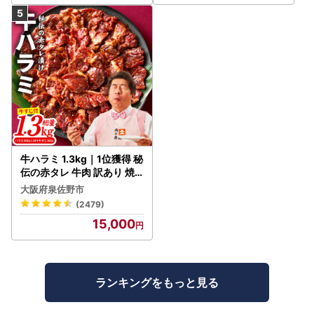
(参考：総務省 ふるさと納税ポータルサイト)
牛ハラミ 1.3kg｜1位獲得 秘
伝の赤タレ 牛肉 訳あり 焼
肉 BBQ
大阪府泉佐野市
(2479)
15,000
ランキングをもっと見る