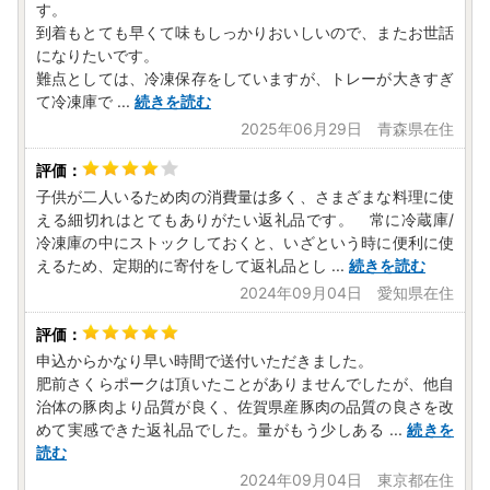
す。
【必見！ポイント制ふるさと納税サービス開始】
到着もとても早くて味もしっかりおいしいので、またお世話
ポイントは有効期限なし！
になりたいです。
“先に寄附してポイントに交換、あとでポイントを使ってゆ
難点としては、冷凍保存をしていますが、トレーが大きすぎ
っくり特産品を選ぶ”
て冷凍庫で
...
続きを読む
新しいふるさと納税サービスを開始しました！
2025年06月29日 青森県在住
上峰町では佐賀牛や豚肉、鶏肉、うなぎ、お米など魅力ある
特産品をご用意しております。
ぜひ寄附にお悩みの方はご活用ください！
子供が二人いるため肉の消費量は多く、さまざまな料理に使
ふるなびカタログ/佐賀県上峰町はコチラ（※別タブで開か
える細切れはとてもありがたい返礼品です。 常に冷蔵庫/
れます）
冷凍庫の中にストックしておくと、いざという時に便利に使
えるため、定期的に寄付をして返礼品とし
...
続きを読む
【ワンストップ特例申請書の提出について】
2024年09月04日 愛知県在住
ワンストップ特例申請書の郵送は行っておりません。
書類での申請をご希望の場合は、ご自身で申請書をダウンロ
ードのうえご提出ください。
申込からかなり早い時間で送付いただきました。
ワンストップ特例申請書は、寄附をした年の翌年の1月10日
肥前さくらポークは頂いたことがありませんでしたが、他自
必着で下記まで提出してください。
治体の豚肉より品質が良く、佐賀県産豚肉の品質の良さを改
※個人番号は重要な個人情報です。紛失防止の為、郵送でご
めて実感できた返礼品でした。量がもう少しある
...
続きを
提出いただく際は、簡易書留等のご利用をお勧めします。
読む
2024年09月04日 東京都在住