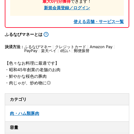
最大0円分獲得
できます！
新規会員登録／ログイン
使える店舗・サービス一覧
ふるなびマネーとは
決済方法：
ふるなびマネー
クレジットカード
Amazon Pay
PayPay
楽天ペイ
d払い
郵便振替
【色々なお料理に最適です】
・昭和45年創業の老舗のお肉
・鮮やかな桜色の豚肉
・肉じゃが、炒め物に◎
カテゴリ
肉・ハム類
豚肉
容量