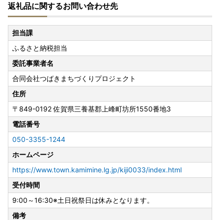
返礼品に関するお問い合わせ先
長期不在のご予定がある場合は事前にご連絡ください。
※出荷準備の都合により、出荷後のご連絡には対応できませ
ん。あらかじめご了承ください。
担当課
ふるさと納税担当
【お問い合わせへのご回答について】
現在、多数のお問い合わせを頂戴しており、ご回答までに通
委託事業者名
常よりお時間をいただいております。
合同会社つばきまちづくりプロジェクト
順次対応を進めておりますので、恐れ入りますが今しばらく
お待ちくださいますようお願い申し上げます。
住所
ご迷惑をおかけいたしますが、何卒ご理解・ご協力のほどよ
〒849-0192
佐賀県三養基郡上峰町坊所1550番地3
ろしくお願いいたします。
電話番号
【総務大臣から「ふるさと納税の対象となる地方団体」とし
050-3355-1244
て指定を受けました】
ホームページ
佐賀県上峰町は総務大臣の指定により、これまで通りふるさ
と納税の対象となりました。
https://www.town.kamimine.lg.jp/kiji0033/index.html
引き続き上峰町を応援していただきますよう、よろしくお願
受付時間
い申し上げます。
9:00～16:30※土日祝祭日は休みとなります。
指定対象期間：令和7年10月1日から令和8年9月30日
備考