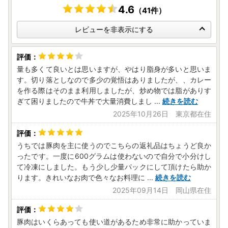
4.6
申し込みいただいたご寄附には反映されません。ご注意くだ
（41件）
さい。
レビューを非表示にする
【新しいオンラインワンストップ特例申請方法のご案内】
これまでマイナンバーカードにてご利用が可能だったオンラ
インワンストップ特例申請が、マイナンバーカードが無くて
量も多くて良いとは思いますが、やはり脂身が多いと思いま
もご利用いただけるようになりました！
す。切り落としなので多少の覚悟はありましたが、、カレー
自治体マイページより「全部アップロード申請」をご利用い
を作る際はそのまま利用しましたが、炒め物では脂がありす
ただきますと、今まで郵便で提出いただいていた書類がネッ
ぎて困りましたので牛丼で大量消費しまし
...
続きを読む
ト上で提出することができます。
2025年10月26日 東京都在住
郵送の手間が省けて費用もかかりません。
寄付番号をご準備いただき寄付者様の情報登録が完了した
ら、ホーム画面の「オンラインワンストップ申請」をタッ
うちでは豚肉を主に使うのでこちらの返礼品はちょうど良か
プ。表示された「マイナンバーカードをお持ちですか？」と
ったです。一度に600グラムは使わないので自分で小分けし
て冷凍にしました。もう少し少量パックにして頂けたら助か
いう質問に「いいえ」とお答えいただくと、全部アップロー
ります。きれいなお肉で色々なお料理に
...
続きを読む
ド申請のご案内が開始されますので、手順に沿ってお手続き
ください。
2025年09月14日 岡山県在住
〈自治体マイページはこちら〉
https://mypg.jp/
豚肉はいくらあっても使い道があるため非常に助かっていま