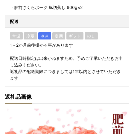
・肥前さくらポーク 豚切落し 600g×2
配送
常温
冷蔵
冷凍
定期
ギフト
のし
1～2か月前後掛かる事があります
配送日時指定は出来かねますため、予めご了承いただきお申
し込みください。
返礼品の配送期限につきましては1年以内とさせていただき
ます
返礼品画像