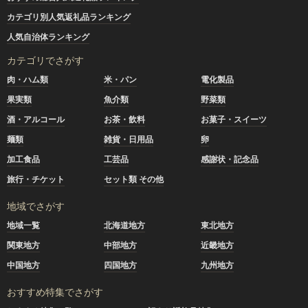
カテゴリ別人気返礼品ランキング
人気自治体ランキング
カテゴリでさがす
肉・ハム類
米・パン
電化製品
果実類
魚介類
野菜類
酒・アルコール
お茶・飲料
お菓子・スイーツ
麺類
雑貨・日用品
卵
加工食品
工芸品
感謝状・記念品
旅行・チケット
セット類 その他
地域でさがす
地域一覧
北海道地方
東北地方
関東地方
中部地方
近畿地方
中国地方
四国地方
九州地方
おすすめ特集でさがす