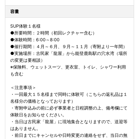
容量
SUP体験１名様
●所要時間：２時間（初回レクチャー含む）
●体験時間：6:00～8:00
●催行期間：４月～６月、９月～１１月（寄附より一年間）
●実施場所：古民家「龍屋」から能登鹿島駅の穴水湾（場所
の変更は要相談）
※保険料、ウェットスーツ、更衣室、トイレ、シャワー利用
も含む
＜注意事項＞
・一回最大１５名様まで同時に体験可（こちらの返礼品は１
名様分の価格となっております）
・寄附申込みの前に必ず事業者と日程調整の上、備考欄にて
体験日をお知らせください。
・当日は古民家「龍屋」に現地集合となりますので、送迎等
はありません。
・前日までにキャンセルや日時変更の連絡をせず、当日の無