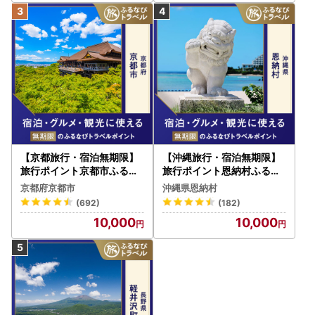
【京都旅行・宿泊無期限】
【沖縄旅行・宿泊無期限】
旅行ポイント京都市ふるな
旅行ポイント恩納村ふるな
びトラベルポイント
びトラベルポイント
京都府京都市
沖縄県恩納村
(692)
(182)
10,000
10,000