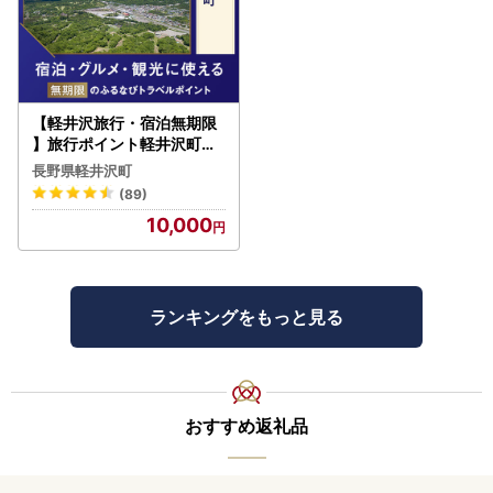
【軽井沢旅行・宿泊無期限
】旅行ポイント軽井沢町ふ
るなびトラベルポイント
長野県軽井沢町
(89)
10,000
ランキングをもっと見る
おすすめ返礼品