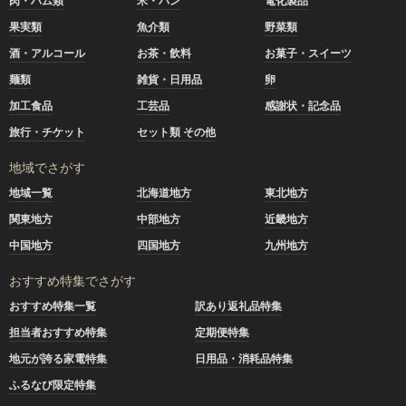
肉・ハム類
米・パン
電化製品
果実類
魚介類
野菜類
酒・アルコール
お茶・飲料
お菓子・スイーツ
麺類
雑貨・日用品
卵
加工食品
工芸品
感謝状・記念品
旅行・チケット
セット類 その他
地域でさがす
地域一覧
北海道地方
東北地方
関東地方
中部地方
近畿地方
中国地方
四国地方
九州地方
おすすめ特集でさがす
おすすめ特集一覧
訳あり返礼品特集
担当者おすすめ特集
定期便特集
地元が誇る家電特集
日用品・消耗品特集
ふるなび限定特集