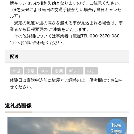
断キャンセルは権利失効となりますので、ご注意ください。
（※悪天候により当日の交通手段がない場合は当日キャンセ
ル可）
・規定の風速や波の高さを超える事が見込まれる場合は、事
業者から日程変更の ご連絡をいたします。
・その他詳細については事業者（龍屋TEL:090-2370-080
1）へお問い合わせください。
配送
常温
冷蔵
冷凍
定期
ギフト
のし
体験日は寄附申込前に龍屋とご調整の上、備考欄にてお知ら
せください。
返礼品画像