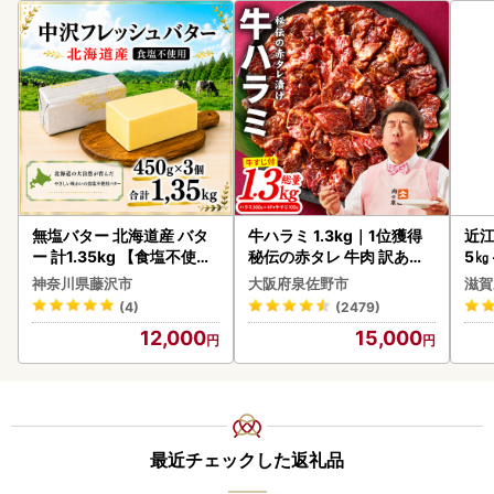
無塩バター 北海道産 バタ
牛ハラミ 1.3kg｜1位獲得
近江
ー 計1.35kg 【食塩不使用
秘伝の赤タレ 牛肉 訳あり
5㎏
】
焼肉 BBQ
菜 
神奈川県藤沢市
大阪府泉佐野市
滋賀
(4)
(2479)
12,000
15,000
最近チェックした返礼品