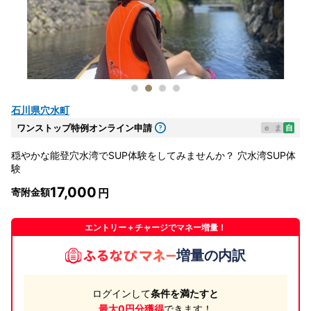
石川県穴水町
ワンストップ特例オンライン申請
e
ま
自
穏やかな能登穴水湾でSUP体験をしてみませんか？ 穴水湾SUP体
験
17,000
寄附金額
エントリー＋チャージでマネー増量！
増量の内訳
ログインして
条件を満たすと
最大0円分獲得
できます！