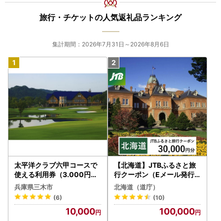
旅行・チケットの人気返礼品ランキング
集計期間：2026年7月31日～2026年8月6日
太平洋クラブ六甲コースで
【北海道】JTBふるさと旅
使える利用券（3.000円分
行クーポン（Eメール発行
）
）30,000円分 旅行 トラベ
兵庫県三木市
北海道（道庁）
ル 宿泊 人気 おすすめ JTB
(6)
(10)
W030T
10,000
100,000