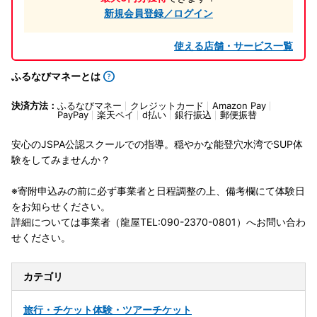
新規会員登録／ログイン
使える店舗・サービス一覧
ふるなびマネーとは
決済方法：
ふるなびマネー
クレジットカード
Amazon Pay
PayPay
楽天ペイ
d払い
銀行振込
郵便振替
安心のJSPA公認スクールでの指導。穏やかな能登穴水湾でSUP体
験をしてみませんか？
※寄附申込みの前に必ず事業者と日程調整の上、備考欄にて体験日
をお知らせください。
詳細については事業者（龍屋TEL:090-2370-0801）へお問い合わ
せください。
カテゴリ
旅行・チケット
体験・ツアーチケット