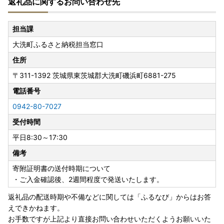
返礼品に関するお問い合わせ先
★2023年6月１日より、一部地域へのお届け日数が変更にな
ります★
担当課
大洗町ふるさと納税にて、返礼品配送を委託しているヤマト
大洗町ふるさと納税担当窓口
運輸では、2023年６月１日（木）受付分から、下記の地域
へのお届け日数および時間指定帯が変更となります。
住所
賞味期限が短い一部返礼品（クール便配送）につきまして
〒311-1392
茨城県東茨城郡大洗町磯浜町6881-275
は、下記対象地域含む一部地域へは配送できないこともござ
いますので、予めご了承くださいますよう、お願い申し上げ
電話番号
ます。
0942-80-7027
＜対象地域＞
受付時間
・島根県（松江市、安来市のみ対象）、広島県（福山市のみ
対象）、鳥取県、岡山県、徳島県、香川県、愛媛県、高知県
平日8:30～17:30
＜お届け予定日・時間指定帯＞
備考
従来：発送日から翌日にお届け
時間指定帯：14時以降のみ
寄附証明書の送付時期について
⇓
・ご入金確認後、2週間程度で発送いたします。
2023年６月１日発送分から：発送日から翌々日にお届け
返礼品の配送時期や不備などに関しては「ふるなび」からはお答
時間指定帯：午前中より全時間帯のご指定可能
えできかねます。
お手数ですが上記より直接お問い合わせいただくようお願いいた