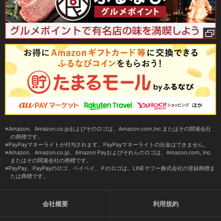
Amazon、Amazon.co.jpおよびそのロゴは、Amazon.com,Inc.またはその関連会社
の商標です。
PayPayマネーライトが付与されます。PayPayマネーライトの出金はできません。
Amazon、Amazon.co.jp、Amazon Payおよびそれらのロゴは、Amazon.com, Inc.
またはその関連会社の商標です。
PayPay、PayPayのロゴ、ペイペイ、Ｐのロゴは、LINEヤフー株式会社の登録商標ま
たは商標です。
会社概要
利用規約