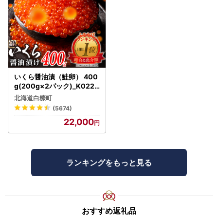
いくら醤油漬（鮭卵） 400
g(200g×2パック)_K022-
1676
北海道白糠町
(5674)
22,000
ランキングをもっと見る
おすすめ返礼品