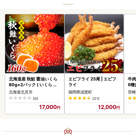
北海道産 秋鮭 醤油いくら
エビフライ 25尾 | エビフ
牛肉
80g×2パック ( いくら イ
ライ
9種
クラ 魚卵 鮭 サケ さけ 鮭い
-0
北海道北見市
福岡県須恵町
宮崎
くら 醤油漬け パック 北海
シ!
(0)
(21)
道産 ふるさと納税 秋鮭 )【
17,000
12,000
233-0002】