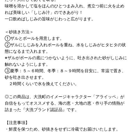
味噌を溶かして塩をほんのひとつまみ入れ、煮立つ前に火を止め
れば美味しい「しじみ汁」のできあがり！
一口飲めばしじみの旨味がじわっと広がります。
＜砂抜き方法＞
①ザルとボールを用意します。
②ザルにしじみを入れボールを重ね、水をしじみがヒタヒタの状
態になるまで入れます。
※ザルがボールの底につかないように、吐き出された砂がしじみに
触れないようにします。
③夏季：５～６時間、冬季：８～９時間を目安に、常温で置き、
砂を吐き出させます。
２時間くらいで水を換えてください。
◎この商品は、大洗町のイメージキャラクター「アライッペ」が
自信をもってオススメする、海の恵・大地の恵・作り手の情熱が
詰まった『大洗ブランド認証品』です。
【注意事項】
・鮮度を保つため、砂抜きをせずに冷蔵でお届けいたします。