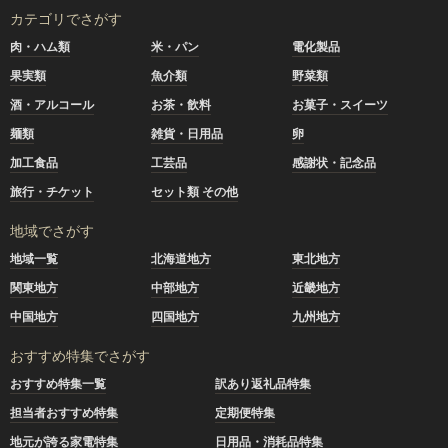
カテゴリでさがす
肉・ハム類
米・パン
電化製品
果実類
魚介類
野菜類
酒・アルコール
お茶・飲料
お菓子・スイーツ
麺類
雑貨・日用品
卵
加工食品
工芸品
感謝状・記念品
旅行・チケット
セット類 その他
地域でさがす
地域一覧
北海道地方
東北地方
関東地方
中部地方
近畿地方
中国地方
四国地方
九州地方
おすすめ特集でさがす
おすすめ特集一覧
訳あり返礼品特集
担当者おすすめ特集
定期便特集
地元が誇る家電特集
日用品・消耗品特集