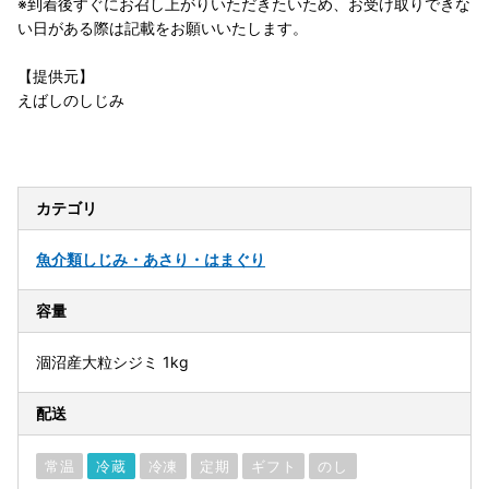
※到着後すぐにお召し上がりいただきたいため、お受け取りできな
い日がある際は記載をお願いいたします。
【提供元】
えばしのしじみ
カテゴリ
魚介類
しじみ・あさり・はまぐり
容量
涸沼産大粒シジミ 1kg
配送
常温
冷蔵
冷凍
定期
ギフト
のし