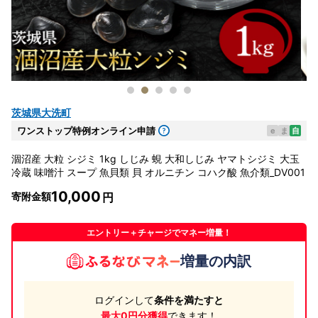
茨城県大洗町
ワンストップ特例オンライン申請
e
ま
自
涸沼産 大粒 シジミ 1kg しじみ 蜆 大和しじみ ヤマトシジミ 大玉
冷蔵 味噌汁 スープ 魚貝類 貝 オルニチン コハク酸 魚介類_DV001
10,000
寄附金額
エントリー＋チャージでマネー増量！
増量の内訳
ログインして
条件を満たすと
最大0円分獲得
できます！