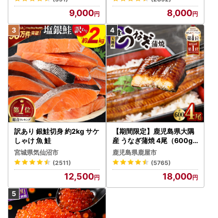
大洗町ふるさと納税担当窓口までご連絡ください。
9,000
8,000
※注文者情報が、寄附した翌年の1月1日時点の住民票情報と
同じか、お申込前に必ずご確認ください。注文者情報に誤り
がある場合、書類が届かない、寄附控除できない等の原因と
なります。
※郵便局によっては、通常よりお届けにお時間がかかる場合
がございます。
訳あり 銀鮭切身 約2kg サケ
【期間限定】鹿児島県大隅
しゃけ 魚 鮭
産 うなぎ蒲焼 4尾（600g
） KN007-004-04-cp18
宮城県気仙沼市
鹿児島県鹿屋市
うなぎ 鰻 魚 惣菜 総菜
(2511)
(5765)
12,500
18,000