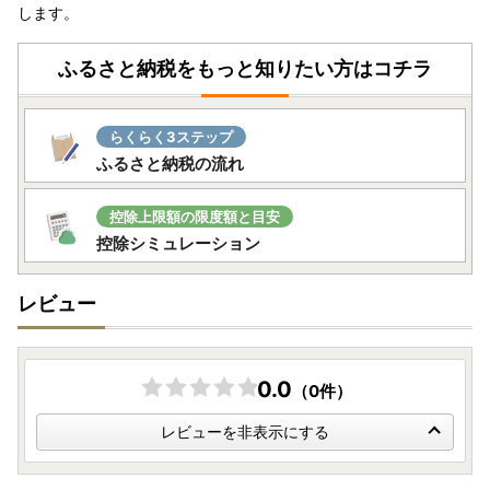
します。
！！！必ずご確認下さい！！！
ふるさと納税をもっと知りたい方はコチラ
①寄附についての注意事項
◆長期不在等の期間は事前にお知らせを！
寄附者様のご都合により、返礼品をお受け取りできなかった
らくらく3ステップ
場合、再発送はいたしかねます。長期不在等、お受取りがで
ふるさと納税の流れ
きない期間がある場合は、お申込み時に備考欄へご記入いた
だくか、大洗町ふるさと納税担当窓口まで必ずご連絡くださ
い。
控除上限額の限度額と目安
控除シミュレーション
◆寄附申込みはキャンセルできません。
ふるさと納税は寄附のため、入金後のキャンセルを承ること
レビュー
はできません。
◆名義を確認してください。
クレジットカードは注文者情報と同名義のものをご使用くだ
0.0
（0件）
さい。
レビューを非表示にする
◆その他注意事項
・大洗町民(住民票が大洗町にある方)は、返礼品を発送する