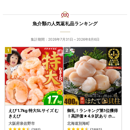
ことができません。予めご了承ください。
・到着後、必ず返礼品の状態をご確認ください。異常等があ
った場合は、速やかに大洗町ふるさと納税窓口までご連絡い
ただきますようお願いいたします。
魚介類の人気返礼品ランキング
②税控除に関する注意事項
集計期間：2026年7月31日～2026年8月6日
◆名義について
・注文者情報は必ず寄附者様名義をご記入ください。別名義
では寄附控除を受けられない可能性がございます。
・入金確認後、注文者情報に記載のご住所へ書類をお送りい
たします。
◆書類について
・書類発送の目安は、お申し込み(ご入金)日から2～3週間程
度です。(年末は1週間程度で発送)
・返礼品とは別に、郵送にてお送りしております。
・令和８年７月１日以降の発送分より、圧着ハガキ形式にて
えび 1.7kg 特大5Lサイズ む
御礼！ランキング第1位獲得
寄附金受領証明書のみを送付いたします。
きえび
！高評価★4.9 訳あり ホタ
紙でのワンストップ特例申請書をご希望の方につきまして
テ 400g（ほたて 帆立 貝柱
大阪府泉佐野市
北海道別海町
は、ハガキ表紙のご案内を参照の上、お手続きいただくか、
冷凍 ）
(391)
(2892)