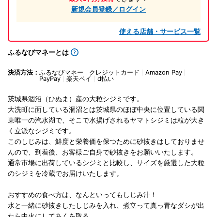
新規会員登録／ログイン
使える店舗・サービス一覧
ふるなびマネーとは
決済方法：
ふるなびマネー
クレジットカード
Amazon Pay
PayPay
楽天ペイ
d払い
茨城県涸沼（ひぬま）産の大粒シジミです。
大洗町に面している涸沼とは茨城県のほぼ中央に位置している関
東唯一の汽水湖で、そこで水揚げされるヤマトシジミは粒が大き
く立派なシジミです。
このしじみは、鮮度と栄養価を保つために砂抜きはしておりませ
んので、到着後、お客様ご自身で砂抜きをお願いいたします。
通常市場に出荷しているシジミと比較し、サイズを厳選した大粒
のシジミを冷蔵でお届けいたします。
おすすめの食べ方は、なんといってもしじみ汁！
水と一緒に砂抜きしたしじみを入れ、煮立って真っ青なダシが出
たら中火にしてあくを取る。