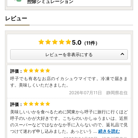
控除シミュレーション
佐賀県は、令和7年9月26日付総務大臣通知「ふるさと納税
の対象となる地方団体の指定について（通知）」にて、地方
レビュー
税法（昭和25年法律第226号）第37条の2第2項及び第314条
の7第2項の規定に基づき、ふるさと納税の対象となる地方団
体として指定されました。
指定対象期間は、令和7年10月1日から令和8年9月30日まで
5.0
（11件）
です。
レビューを非表示にする
■お問合わせ先■
呼子でも有名なお店のイカシュウマイです。冷凍で届きま
■佐賀県ふるさと納税サポート室
す。美味しくいただきました。
電話番号：050-8890-2028
2026年07月11日 静岡県在住
メールアドレス：pref.saga@steamship.co.jp
受付時間：10:00～17:00 ※土日祝､年末年始を除く。
美味しいいかを食べるために関東から呼子に旅行に行くほど
呼子のいかが大好きです。こちらのいかしゅうまいは、近所
のスーパーなどではなかなか手に入らないので、返礼品で見
つけて迷わず申し込みました。あっという
...
続きを読む