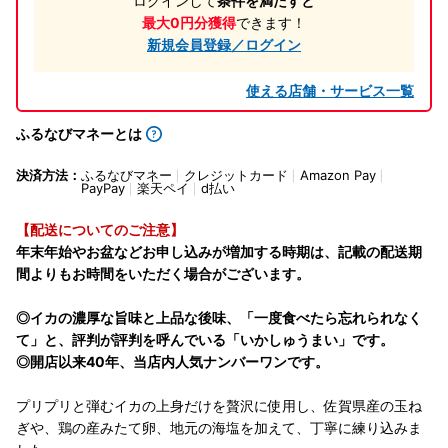
ログインして
条件を満たすと
最大0円分獲得
できます！
新規会員登録／ログイン
使える店舗・サービス一覧
ふるなびマネーとは
決済方法：
ふるなびマネー
クレジットカード
Amazon Pay
PayPay
楽天ペイ
d払い
【配送についてのご注意】
年末年始やお盆などお申し込みが増加する時期は、記載の配送期
間よりもお時間をいただく場合がございます。
◎イカの濃厚な旨味と上品な後味、「一度食べたら忘れられなく
て」と、評判が評判を呼んでいる「いかしゅうまい」です。
◎開店以来40年、当店内人気ナンバーワンです。
プリプリと弾むイカの上身だけを贅沢に使用し、佐賀県産の玉ね
ぎや、鶏の産みたて卵、地元の海塩を加えて、丁寧に練り込みま