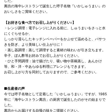
した。
萬坊の海中レストランで誕生した呼子名物『いかしゅうまい』の
おいしさをご賞味ください。
【お好きな食べ方でお召し上がりください♪】
・レンジ調理：電子レンジに入れる前に、しゅうまいをさっと水
にくぐらせるか、
しっかり濡らしたキッチンペーパーをかぶせて温めると、パサつ
きを防ぎ、より美味しい仕上がりに！
・蒸し器調理：蒸して調理すると素材の味わいが引き立ちます。
辛子、ぽん酢等お好みでお召し上がりください。
・ひと手間調理：油で揚げたり、吸い物や茶碗蒸し、あんかけ
等、和・洋・中あらゆる料理にアレンジもできます。
お召し上がり方を同封しておりますので、ご参考ください。
■生産者の声
今では呼子名物として定着した「いかしゅうまい」ですが、1985
年に「海中レストラン萬坊」の厨房で誕生したのがその始まりで
した。
萬坊からお届けする自慢の味をご堪能ください。