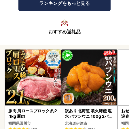
ランキングをもっと見る
おすすめ返礼品
豚肉 肩ロースブロック 約2
訳あり 北海道 噴火湾産 塩
おせ
.1kg 豚肉
水 バフンウニ 100g 2パッ
迎
ク 計200g 《アフター保証
福岡県田川市
北海道伊達市
福岡
付き》うに ウニ 雲丹 海鮮