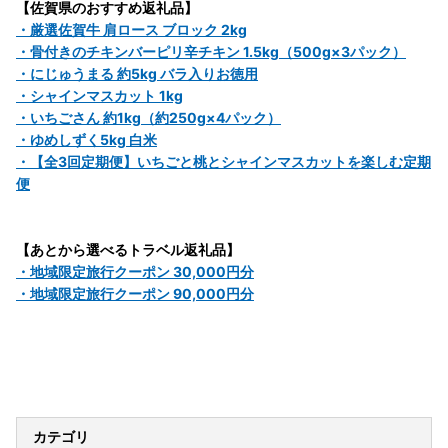
【佐賀県のおすすめ返礼品】
・厳選佐賀牛 肩ロース ブロック 2kg
・骨付きのチキンバーピリ辛チキン 1.5kg（500g×3パック）
・にじゅうまる 約5kg バラ入りお徳用
・シャインマスカット 1kg
・いちごさん 約1kg（約250g×4パック）
・ゆめしずく5kg 白米
・【全3回定期便】いちごと桃とシャインマスカットを楽しむ定期
便
【あとから選べるトラベル返礼品】
・地域限定旅行クーポン 30,000円分
・地域限定旅行クーポン 90,000円分
呼子のイカ 呼子のいか 烏賊 焼売 中華 中華料理 つまみ おつまみ
濃厚 旨味 ふんわり プリプリ 呼子名物 海中レストラン みやげ 手
土産 いか イカ しゅうまい シュウマイ 呼子 萬坊 小分け
カテゴリ