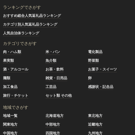
ランキングでさがす
おすすめ総合人気返礼品ランキング
カテゴリ別人気返礼品ランキング
人気自治体ランキング
カテゴリでさがす
肉・ハム類
米・パン
電化製品
果実類
魚介類
野菜類
酒・アルコール
お茶・飲料
お菓子・スイーツ
麺類
雑貨・日用品
卵
加工食品
工芸品
感謝状・記念品
旅行・チケット
セット類 その他
地域でさがす
地域一覧
北海道地方
東北地方
関東地方
中部地方
近畿地方
中国地方
四国地方
九州地方