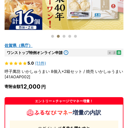
佐賀県（県庁）
ワンストップ特例オンライン申請
e
ま
自
5.0
(11件)
呼子萬坊 いかしゅうまい 8個入×2箱セット / 焼売 いかしゅうまい
[41AOAP002]
12,000
寄附金額
エントリー＋チャージでマネー増量！
増量の内訳