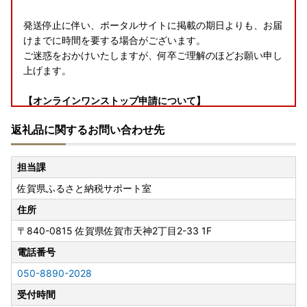
発送停止に伴い、ポータルサイトに掲載の期日よりも、お届
けまでに時間を要する場合がございます。
ご迷惑をおかけいたしますが、何卒ご理解のほどお願い申し
上げます。
【オンラインワンストップ申請について】
佐賀県では「自治体マイページ」を導入しております。
返礼品に関するお問い合わせ先
▼書類送付について（寄附金受領証明書、ワンストップ特例
申請書）
担当課
返礼品とは別送にて、入金確認後30日以内に寄附者登録住
佐賀県ふるさと納税サポート室
所へ郵送いたします。
住所
【佐賀県焼き物の個体差・破損・欠陥について】
〒840-0815
佐賀県佐賀市天神2丁目2-33 1F
・
個体差について
・
破損・欠陥について
電話番号
050-8890-2028
※重要※【『ヤマト運輸・転送サービスの有料化』について
受付時間
のおしらせ】