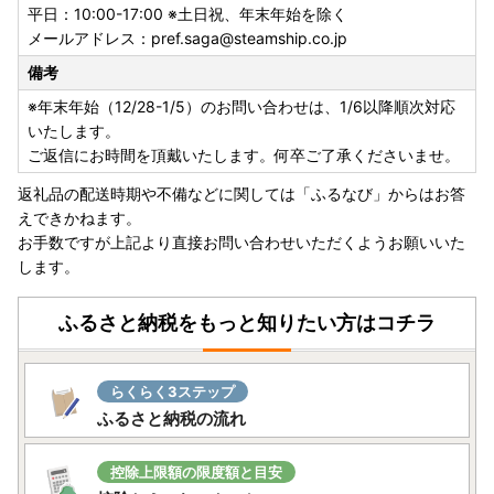
令和5年6月1日発送分より転送サービスが有料となりました
平日：10:00-17:00 ※土日祝、年末年始を除く
ーーーーーーーーーーーーーーーーーーーーーーーーーーー
メールアドレス：pref.saga@steamship.co.jp
ーーーーーーーーーーーーー
備考
令和5年6月1日（木）受付分より荷物の送り状に記載された
住所以外にお届け先を変更（転送）する場合
※年末年始（12/28-1/5）のお問い合わせは、1/6以降順次対応
送り状記載のお届け先から変更後のお届け先までの運賃（定
いたします。
価・着払い）を収受いたします。※ヤマト運輸HPより抜粋
ご返信にお時間を頂戴いたします。何卒ご了承くださいませ。
ーーーーーーーーーーーーーーーーーーーーーーーーーーー
返礼品の配送時期や不備などに関しては「ふるなび」からはお答
ーーーーーーーーーーーーー
えできかねます。
お届け先が変更となる場合は、事前に当県へご連絡をお願い
お手数ですが上記より直接お問い合わせいただくようお願いいた
いたします。
します。
【個人情報の取り扱いについて】
ふるさと納税をもっと知りたい方はコチラ
お寄せいただいた個人情報は、寄附金の受付、入金及び返礼
品発送に係る確認・連絡、各種お問い合わせ、寄附の使い道
のお知らせの広報等に利用するものであり、それ以外の目的
らくらく3ステップ
で使用するものではありません。
ふるさと納税の流れ
返礼品発送に関して、必要最低限の範囲において返礼品取扱
い事業者に通知します。
控除上限額の限度額と目安
【ふるさと納税の対象となる地方団体の指定について】