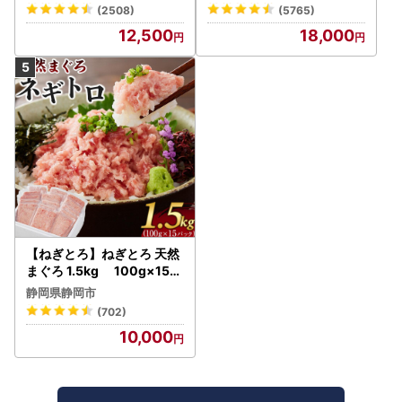
うなぎ 鰻 魚 惣菜 総菜
(2508)
(5765)
12,500
18,000
【ねぎとろ】ねぎとろ 天然
まぐろ 1.5kg 100g×15パ
ック
静岡県静岡市
(702)
10,000