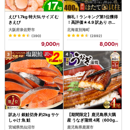
えび 1.7kg 特大5Lサイズ む
御礼！ランキング第1位獲得
きえび
！高評価★4.9 訳あり ホタ
テ 400g（ほたて 帆立 貝柱
大阪府泉佐野市
北海道別海町
冷凍 ）
(390)
(2892)
9,000
8,000
訳あり 銀鮭切身 約2kg サケ
【期間限定】鹿児島県大隅
しゃけ 魚 鮭
産 うなぎ蒲焼 4尾（600g
） KN007-004-04-cp18
宮城県気仙沼市
鹿児島県鹿屋市