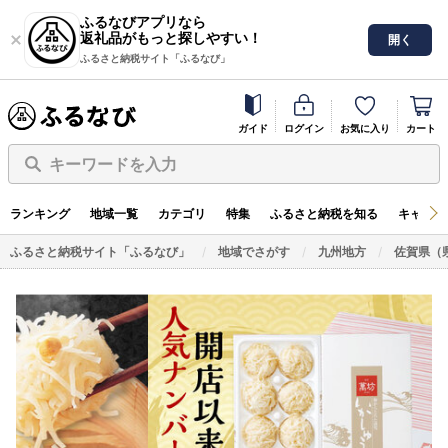
ふるなびアプリなら
返礼品がもっと探しやすい！
開く
ふるさと納税サイト「ふるなび」
ガイド
ログイン
お気に入り
カート
キーワードを入力
ランキング
地域一覧
カテゴリ
特集
ふるさと納税を知る
キャンペ
ふるさと納税サイト「ふるなび」
地域でさがす
九州地方
佐賀県（