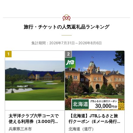
旅行・チケットの人気返礼品ランキング
集計期間：2026年7月31日～2026年8月6日
太平洋クラブ六甲コースで
【北海道】JTBふるさと旅
使える利用券（3.000円分
行クーポン（Eメール発行
）
）30,000円分 旅行 トラベ
兵庫県三木市
北海道（道庁）
ル 宿泊 人気 おすすめ JTB