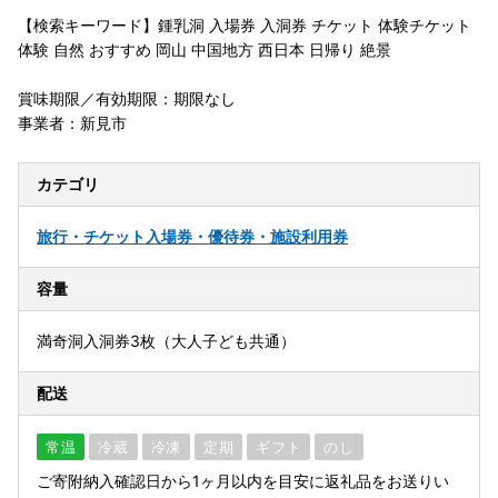
【検索キーワード】鍾乳洞 入場券 入洞券 チケット 体験チケット
体験 自然 おすすめ 岡山 中国地方 西日本 日帰り 絶景
賞味期限／有効期限：期限なし
事業者：新見市
カテゴリ
旅行・チケット
入場券・優待券・施設利用券
容量
満奇洞入洞券3枚（大人子ども共通）
配送
常温
冷蔵
冷凍
定期
ギフト
のし
ご寄附納入確認日から1ヶ月以内を目安に返礼品をお送りい