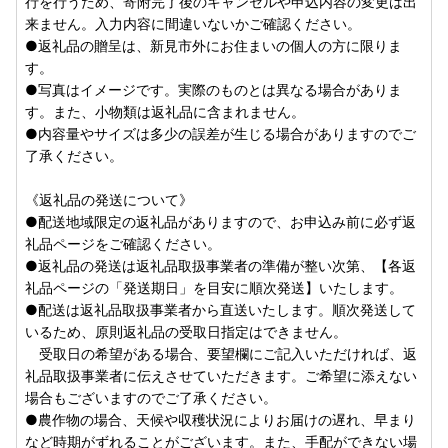
行を行うため、寄附完了後のキャンセルや申込内容の変更は出
来ません。入力内容に間違いないかご確認ください。
●返礼品の贈呈は、新見市外にお住まいの個人の方に限りま
す。
●写真はイメージです。実際のものとは異なる場合がありま
す。また、小物類は返礼品に含まれません。
●内容量やサイズは多少の誤差が生じる場合がありますのでご
了承ください。
《返礼品の発送について》
●配送地域限定の返礼品がありますので、お申込み前に必ず返
礼品ページをご確認ください。
●返礼品の発送は返礼品取扱事業者の準備が整い次第、【各返
礼品ページの「発送期日」を目安に順次発送】いたします。
●配送は返礼品取扱事業者から直送いたします。順次発送して
いるため、原則返礼品の受取日指定はできません。
受取日の希望がある場合、要望欄にご記入いただければ、返
礼品取扱事業者に伝えさせていただきます。ご希望に添えない
場合もございますのでご了承ください。
●農作物の場合、天候や収穫状況によりお届けの遅れ、早まり
など時期がずれることがございます。また、手配ができない場