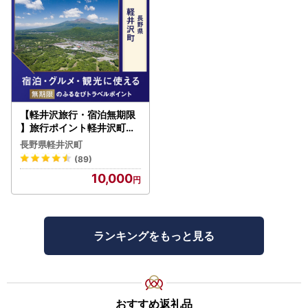
【軽井沢旅行・宿泊無期限
】旅行ポイント軽井沢町ふ
るなびトラベルポイント
長野県軽井沢町
(89)
10,000
ランキングをもっと見る
おすすめ返礼品