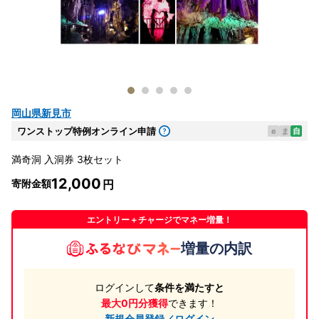
岡山県新見市
ワンストップ特例オンライン申請
e
ま
自
満奇洞 入洞券 3枚セット
12,000
寄附金額
エントリー＋チャージでマネー増量！
増量の内訳
ログインして
条件を満たすと
最大0円分獲得
できます！
新規会員登録／ログイン