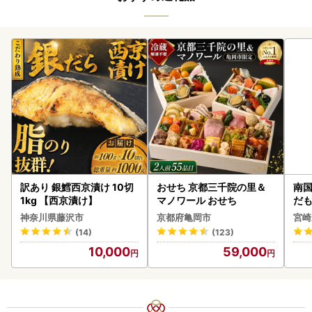
訳あり 銀鱈西京漬け 10切
おせち 京都三千院の里＆
南国
1kg 【西京漬け】
マノワール おせち
だも
ス【
神奈川県藤沢市
京都府亀岡市
宮崎
(14)
(123)
10,000
59,000