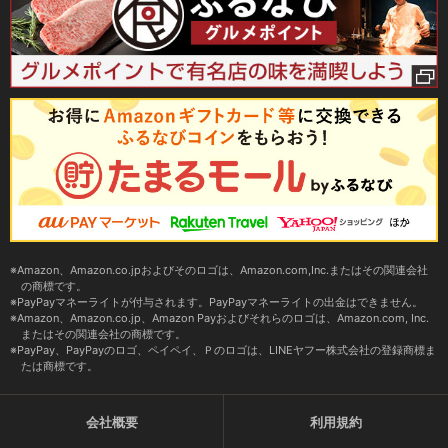
Amazon、Amazon.co.jpおよびそのロゴは、Amazon.com,Inc.またはその関連会社
の商標です。
PayPayマネーライトが付与されます。PayPayマネーライトの出金はできません。
Amazon、Amazon.co.jp、Amazon Payおよびそれらのロゴは、Amazon.com, Inc.
またはその関連会社の商標です。
PayPay、PayPayのロゴ、ペイペイ、Ｐのロゴは、LINEヤフー株式会社の登録商標ま
たは商標です。
会社概要
利用規約