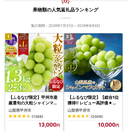
果物類の人気返礼品ランキング
集計期間：2026年7月31日～2026年8月6日
【ふるなび限定】甲州市産
【ふるなび限定】【総合1位
厳選旬の大粒シャインマス
獲得!! レビュー高評価★】
カット 約1.3kg 2～3房【2
〈2026年度配送分〉山梨
山梨県甲州市
山梨県甲府市
026年発送】（MG）B12-
県産 シャインマスカット 2
(1368)
(2009)
472 FN-Limited-VO シャ
～3房（1.0kg以上）シャイ
13,000
10,000
インマスカット フルーツ
ン フルーツ FN-Limited-S
P