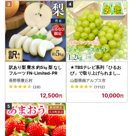
訳あり梨 豊水 約5㎏ 梨 なし
★TBSテレビ系列「ひるお
フルーツ FN-Limited-PR
び」で取り上げられました
！★＜2026年発送先行予
長野県豊丘村
山梨県南アルプス市
約＞絶品！南アルプス市産
(28)
(1112)
シャインマスカット1.2kg A
12,500
10,000
LPAA003 | 人気 山梨産 高
評価 ランキング おすすめ |