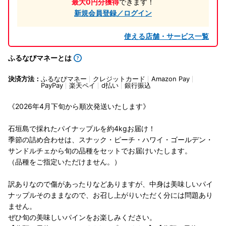
最大0円分獲得
できます！
新規会員登録／ログイン
使える店舗・サービス一覧
ふるなびマネーとは
決済方法：
ふるなびマネー
クレジットカード
Amazon Pay
PayPay
楽天ペイ
d払い
銀行振込
《2026年4月下旬から順次発送いたします》
石垣島で採れたパイナップルを約4kgお届け！
季節の詰め合わせは、スナック・ピーチ・ハワイ・ゴールデン・
サンドルチェから旬の品種をセットでお届けいたします。
（品種をご指定いただけません。）
訳ありなので傷があったりなどありますが、中身は美味しいパイ
ナップルそのままなので、お召し上がりいただく分には問題あり
ません。
ぜひ旬の美味しいパインをお楽しみください。