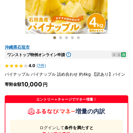
沖縄県石垣市
ワンストップ特例オンライン申請
e
ま
自
4.0
(7件)
パイナップル パイナップル 詰め合わせ 約4kg 【訳あり】パイン
10,000
寄附金額
エントリー＋チャージでマネー増量！
増量の内訳
ログインして
条件を満たすと