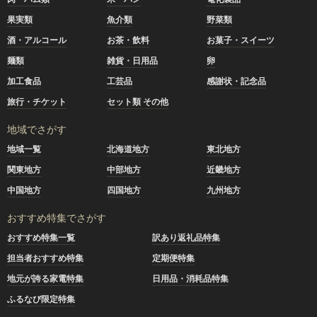
果実類
魚介類
野菜類
酒・アルコール
お茶・飲料
お菓子・スイーツ
麺類
雑貨・日用品
卵
加工食品
工芸品
感謝状・記念品
旅行・チケット
セット類 その他
地域でさがす
地域一覧
北海道地方
東北地方
関東地方
中部地方
近畿地方
中国地方
四国地方
九州地方
おすすめ特集でさがす
おすすめ特集一覧
訳あり返礼品特集
担当者おすすめ特集
定期便特集
地元が誇る家電特集
日用品・消耗品特集
ふるなび限定特集