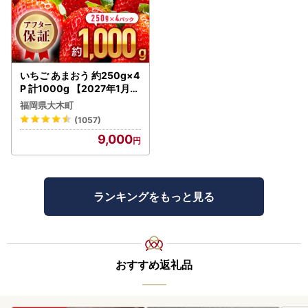
いちご あまおう 約250g×4
P 計1000g 【2027年1月～
4月に順次出荷予定】いち
福岡県大木町
ご CB223
(1057)
9,000
ランキングをもっと見る
おすすめ返礼品