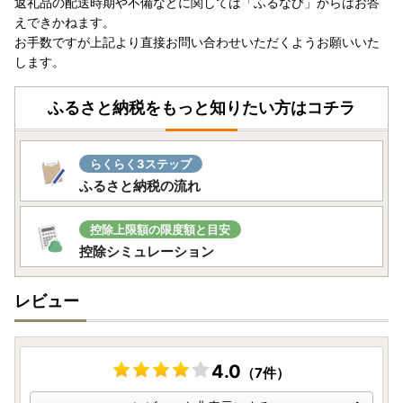
返礼品の配送時期や不備などに関しては「ふるなび」からはお答
自治体マイページURL→ https://mypg.jp/
えできかねます。
お手数ですが上記より直接お問い合わせいただくようお願いいた
≪お礼の品・その他に関してのお問い合わせ先≫
します。
メールアドレス(石垣市ふるさと納税サポートセンター)→ o.i
shigaki@do-furusato.jp
ふるさと納税をもっと知りたい方はコチラ
らくらく3ステップ
ふるさと納税の流れ
控除上限額の限度額と目安
控除シミュレーション
レビュー
4.0
（7件）