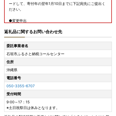
ードして、寄付年の翌年1月10日までに下記宛先にご提出く
ださい。
●変更申出
申請後、住所や名字等の変更がある方は、石垣市ホームペー
返礼品に関するお問い合わせ先
ジより「変更届出書」をダウンロードし、必要書類を添えて
ご提出ください。 締切日は寄付年の翌年1月10日です。
委託事業者名
●申請書提出先
石垣市ふるさと納税コールセンター
〒907-8501 沖縄県石垣市字真栄里672番地
石垣市役所ふるさと創生課 ふるさと応援係 宛
住所
沖縄県
●返送期日
翌年1月10日となります。
電話番号
050-3355-6707
≪ワンストップ特例申請についてのお問い合わせ先≫
受付時間
E-mail：o.ishigaki@do-furusato.jp
9:00～17：15
※ワンストップ特例申請は、自治体マイページからでもオン
※土日祝祭日は休みとなります。
ライン申請が可能です。