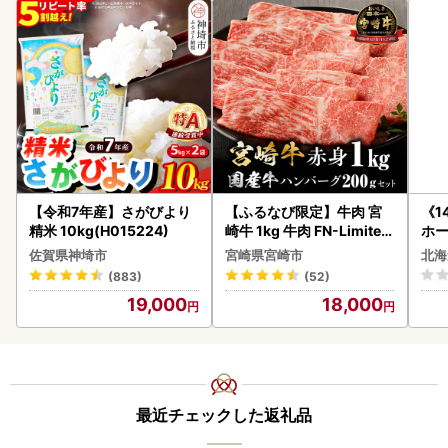
【令和7年産】さがびより
【ふるなび限定】牛肉 宮
《1
精米 10kg(H015224)
崎牛 1kg 牛肉 FN-Limited
ホ
-VO
( 
佐賀県神埼市
宮崎県宮崎市
北海
クラ
(883)
(52)
贈答
19,000
18,000
御中
い 
ル 
02
最近チェックした返礼品