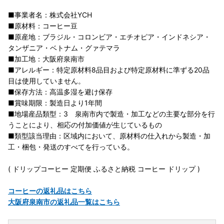
■事業者名：株式会社YCH
■原材料：コーヒー豆
■原産地：ブラジル・コロンビア・エチオピア・インドネシア・
タンザニア・ベトナム・グァテマラ
■加工地：大阪府泉南市
■アレルギー：特定原材料8品目および特定原材料に準ずる20品
目は使用していません。
■保存方法：高温多湿を避け保存
■賞味期限：製造日より1年間
■地場産品類型：3 泉南市内で製造・加工などの主要な部分を行
うことにより、相応の付加価値が生じているもの
■類型該当理由：区域内において、原材料の仕入れから製造・加
工・梱包・発送のすべてを行っている。
( ドリップコーヒー 定期便 ふるさと納税 コーヒー ドリップ )
コーヒーの返礼品はこちら
大阪府泉南市の返礼品一覧はこちら