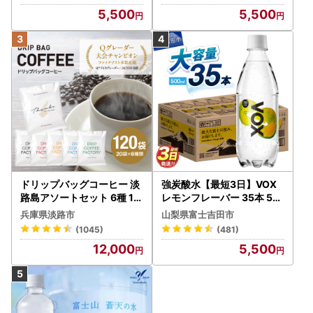
ートン】 炭酸
5,500
5,500
ドリップバッグコーヒー 淡
強炭酸水【最短3日】VOX
路島アソートセット 6種 12
レモンフレーバー 35本 50
0袋 飲み比べ コーヒー
0ml 【富士吉田市限定カー
兵庫県淡路市
山梨県富士吉田市
トン】炭酸
(1045)
(481)
12,000
5,500