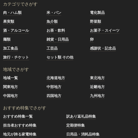
カテゴリでさがす
肉・ハム類
米・パン
電化製品
果実類
魚介類
野菜類
酒・アルコール
お茶・飲料
お菓子・スイーツ
麺類
雑貨・日用品
卵
加工食品
工芸品
感謝状・記念品
旅行・チケット
セット類 その他
地域でさがす
地域一覧
北海道地方
東北地方
関東地方
中部地方
近畿地方
中国地方
四国地方
九州地方
おすすめ特集でさがす
おすすめ特集一覧
訳あり返礼品特集
担当者おすすめ特集
定期便特集
地元が誇る家電特集
日用品・消耗品特集