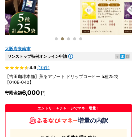
大阪府泉南市
ワンストップ特例オンライン申請
e
ま
自
4.9
(10件)
【吉田珈琲本舗】薫るアソート ドリップコーヒー 5種25袋
【010E-040】
6,000
寄附金額
エントリー＋チャージでマネー増量！
増量の内訳