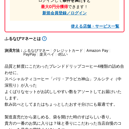
ログインして
条件を満たすと
最大0円分獲得
できます！
新規会員登録／ログイン
使える店舗・サービス一覧
ふるなびマネーとは
決済方法：
ふるなびマネー
クレジットカード
Amazon Pay
PayPay
楽天ペイ
d払い
品質と鮮度にこだわったブレンドドリップコーヒー4種類の詰め合
わせに、
スペシャルティコーヒー「バリ・アラビカ神山」フルシティ（中
深煎り）が入った
よくばりなセットがお試ししやすい数をアソートしてお届けいた
します。
飲み比べとしてまたはちょっとしたおすそ分けにも最適です。
製造直売だから楽しめる、袋を開けた時のすばらしい香り。
貴方の一番のお気に入りは？味と香りにこだわった当店自慢のコ