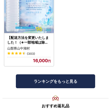
【配送方法を変更いたしま
した！（※一部地域は除く
）】＜ラベルレス＞富士山
山梨県山中湖村
蒼天の水 500ml×96本（４
(303)
ケース）YC001
16,000
ランキングをもっと見る
おすすめ返礼品