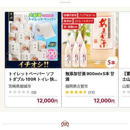
トイレットペーパー ソフ
無添加甘酒 900ml×5本 甘
【置
トダブル 100R トイレ 快
酒
士山
速〔12-I5-TP100-R〕
BK1
宮崎県都城市
福岡県古賀市
山梨
(0)
(17)
12,000
12,000