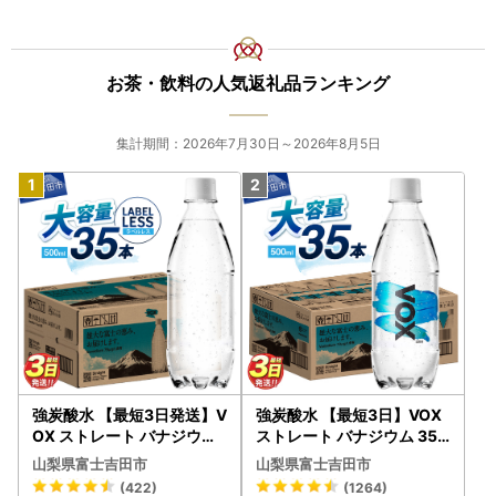
お茶・飲料の人気返礼品ランキング
集計期間：2026年7月30日～2026年8月5日
強炭酸水 【最短3日発送】V
強炭酸水 【最短3日】VOX
OX ストレート バナジウム
ストレート バナジウム 35
強炭酸水 35本 500ml ラベ
本 500ml 【富士吉田市限
山梨県富士吉田市
山梨県富士吉田市
ルレス【富士吉田市限定カ
定カートン】炭酸
(422)
(1264)