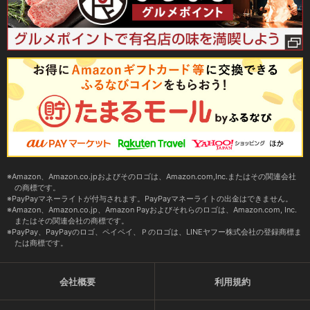
Amazon、Amazon.co.jpおよびそのロゴは、Amazon.com,Inc.またはその関連会社
の商標です。
PayPayマネーライトが付与されます。PayPayマネーライトの出金はできません。
Amazon、Amazon.co.jp、Amazon Payおよびそれらのロゴは、Amazon.com, Inc.
またはその関連会社の商標です。
PayPay、PayPayのロゴ、ペイペイ、Ｐのロゴは、LINEヤフー株式会社の登録商標ま
たは商標です。
会社概要
利用規約