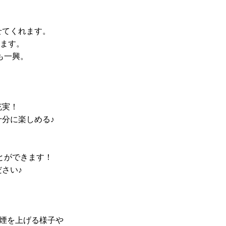
せてくれます。
します。
も一興。
充実！
分に楽しめる♪
とができます！
さい♪
煙を上げる様子や