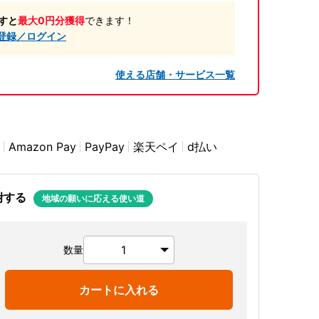
すと
最大0円分獲得
できます！
登録／ログイン
使える店舗・サービス一覧
Amazon Pay
PayPay
楽天ペイ
d払い
附する
地域の願いに応える使い道
数量
カートに入れる