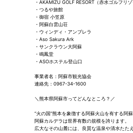
・AKAMIZU GOLF RESORT（赤水ゴルフリ
・つるや旅館
・御宿 小笠原
・阿蘇白雲山荘
・ウィンディ・アンブレラ
・Aso Sakura Ark
・サンクラウン大阿蘇
・鳴鳳堂
・ASOホステル登山口
事業者名：阿蘇市観光協会
連絡先：0967-34-1600
＼熊本県阿蘇市ってどんなところ？／
“火の国”熊本を象徴する阿蘇火山を有する阿
阿蘇カルデラは世界有数の規模を誇ります。
広大なその山麓には、良質な温泉や清水たた