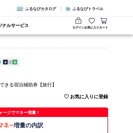
ふるなびカタログ
ふるなびトラベル
ジナルサービス
ログイン
お気に入り
カート
e
ま
自
用できる宿泊補助券【旅行】
お気に入りに登録
ャージでマネー増量！
増量の内訳