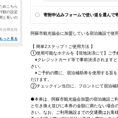
ためこちら
付額の設定
寄附申込みフォームで使い道を選んで
間と長いの
 大分県在住
阿蘇市観光協会に加盟している宿泊施設で使
もっと見る
【 簡単2ステップ！ご使用方法 】
①使用可能なホテルを【現地決済にて】ご予
※クレジットカード等で事前決済されますと
さい。
※ご予約の際に、宿泊補助券を使用する旨を
だけます。
②チェックイン当日に、フロントにて宿泊補
●本券は、阿蘇市観光協会加盟の宿泊施設ご
と引き換え並びに本券の金額に満たない場合
さい。なお、ご利用施設までの交通費はお客