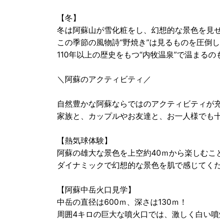
【冬】
冬は阿蘇山が雪化粧をし、幻想的な景色を見
この季節の風物詩“野焼き”は見るものを圧倒
110年以上の歴史をもつ“内牧温泉”で温まるの
＼阿蘇のアクティビティ／
自然豊かな阿蘇ならではのアクティビティが
家族と、カップルやお友達と、お一人様でも十
【熱気球体験】
阿蘇の雄大な景色を上空約40ｍから楽しむこ
ダイナミックで幻想的な景色を肌で感じてくだ
【阿蘇中岳火口見学】
中岳の直径は600ｍ、深さは130ｍ！
周囲4キロの巨大な噴火口では、激しく白い噴