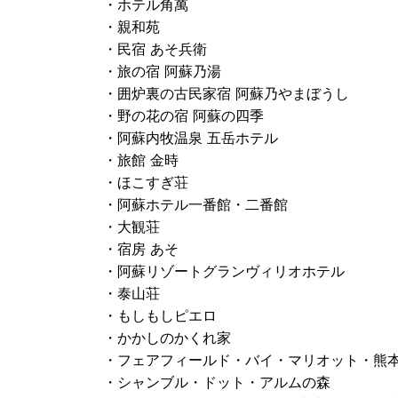
・ホテル角萬
・親和苑
・民宿 あそ兵衛
・旅の宿 阿蘇乃湯
・囲炉裏の古民家宿 阿蘇乃やまぼうし
・野の花の宿 阿蘇の四季
・阿蘇内牧温泉 五岳ホテル
・旅館 金時
・ほこすぎ荘
・阿蘇ホテル一番館・二番館
・大観荘
・宿房 あそ
・阿蘇リゾートグランヴィリオホテル
・泰山荘
・もしもしピエロ
・かかしのかくれ家
・フェアフィールド・バイ・マリオット・熊
・シャンブル・ドット・アルムの森