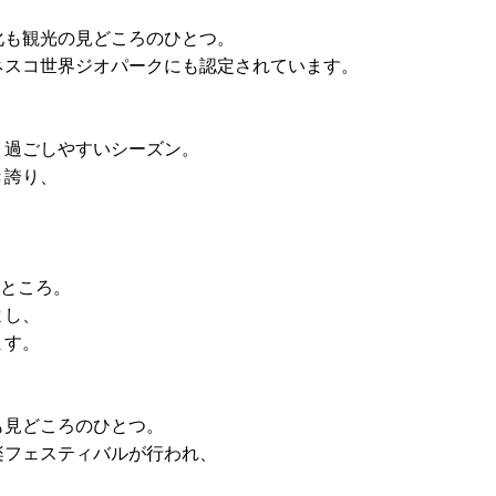
化も観光の見どころのひとつ。
ネスコ世界ジオパークにも認定されています。
、過ごしやすいシーズン。
き誇り、
。
いところ。
よし、
ます。
も見どころのひとつ。
楽フェスティバルが行われ、