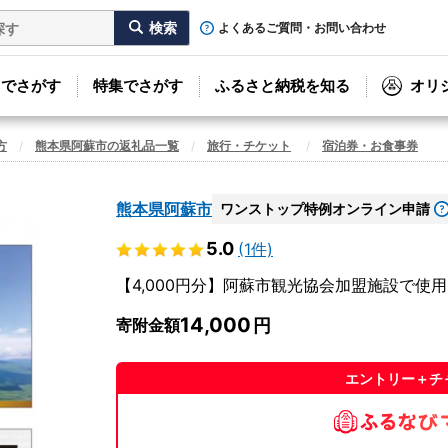
よくあるご質問・お問い合わせ
リでさがす
特集でさがす
ふるさと納税を知る
オリ
方
熊本県阿蘇市の返礼品一覧
旅行・チケット
宿泊券・お食事券
熊本県阿蘇市
ワンストップ特例オンライン申請
5.0
(1件)
【4,000円分】阿蘇市観光協会加盟施設で使
14,000
寄附金額
エントリー＋チ