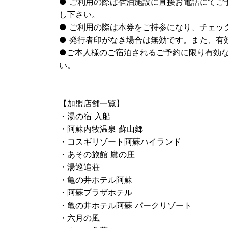
● ご利用の際は宿泊施設に直接お電話にてご
し下さい。
● ご利用の際は本券をご持参になり、チェッ
● 発行者印がなき場合は無効です。また、有
●ご本人様のご宿泊されるご予約に限り有効
い。
【加盟店舗一覧】
・湯の宿 入船
・阿蘇内牧温泉 蘇山郷
・コスギリゾート阿蘇ハイランド
・あその旅館 鷹の庄
・湯巡追荘
・亀の井ホテル阿蘇
・阿蘇プラザホテル
・亀の井ホテル阿蘇 パークリゾート
・六月の風