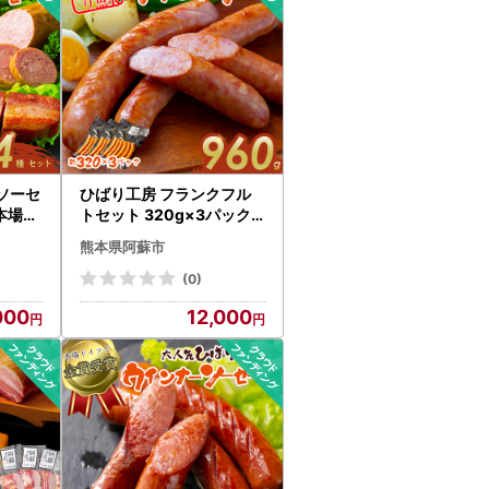
ソーセ
ひばり工房 フランクフル
本場ド
トセット 320g×3パック
金賞
フランクフルトソーセージ
熊本県阿蘇市
ソー
冷蔵 冷凍保存可能 ひばり
ポーク
工房 おつまみ ふるさと納
(0)
房 お
税 惣菜 朝食 燻製 おかず 小
000
12,000
と納税
分け 手造り お取り寄せ 豪
お取り
華 贅沢 SUFFA 金賞 贈答品
品 朝食
朝食 熊本県 阿蘇市