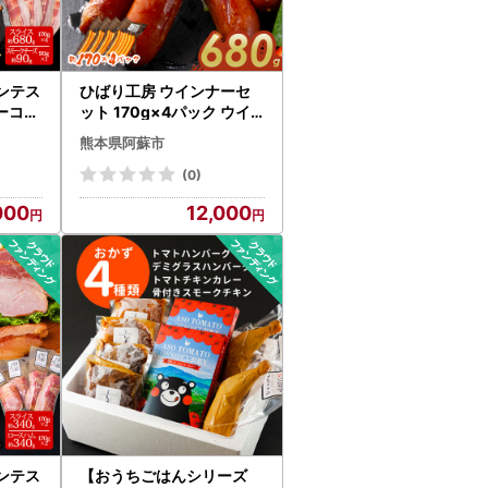
ンテス
ひばり工房 ウインナーセ
ベーコン
ット 170g×4パック ウイ
ック ス
ンナーソーセージ 冷蔵 冷
熊本県阿蘇市
0g×1
凍保存可能 ひばり工房 お
60g～
つまみ ふるさと納税 惣菜
(0)
おつまみ
朝食 ソーセージ おかず 小
000
12,000
ン ふ
分け 手造り お取り寄せ 豪
ルス
華 贅沢 SUFFA 金賞 贈答品
チュラ
朝食 熊本県 阿蘇市
ず 手
り寄せ
 阿蘇
ンテス
【おうちごはんシリーズ