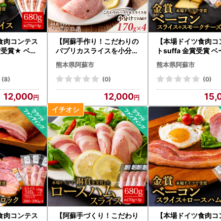
食肉コンテス
【阿蘇手作り！こだわりの
【本場ドイツ食肉コ
賞受賞★ ベー
パプリカスライスを小分け
トsuffa 金賞受賞 
70g×4パッ
でお届け】170g×4パック
スライス170g×4パ
熊本県阿蘇市
熊本県阿蘇市
680gひばり工房 手づくり
モークチーズ80～10
 ベーコンス
こだわり豚肉とスパイス
】 小分けパック 約7
(8)
(0)
(0)
と納税 豚肉
パプリカ 入り スライス ソ
780g ひばり工房 
12,000
12,000
15,
パイス 阿蘇
ーセージパック 小分け 使
豚肉 スモーク ベーコ
房 スライス
い切り おうちごはん お取
るさと納税 オリジナ
存可能でコス
り寄せ おつまみ 朝食 惣菜
パイス 冷蔵 燻製 ナ
んな料理も一
野菜
ルチーズ お弁当 おか
プ♪
造り 朝食 贅沢 お取
贈答品 ギフト 熊本県
市
食肉コンテス
【阿蘇手づくり！こだわり
【本場ドイツ食肉コ