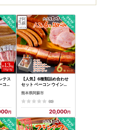
阿蘇市
ンテス
【人気】6種類詰め合わせ
ベーコン
セット ベーコン ウインナ
 17
ーソーセージ プレスハム
熊本県阿蘇市
ひばり工
ポークソーセージ ガーリ
クベー
ックウインナー ピリ辛ウ
(0)
パイス
インナー ひばり工房 おつ
000
20,000
冷凍保
まみ 豚肉 ふるさと納税 惣
め買い
菜 小分け 手造り お取り寄
 阿蘇
せ 豪華 贅沢 贈答品 朝食 熊
本県 阿蘇市