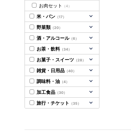
お肉セット
（4）
米・パン
（17）
野菜類
（20）
酒・アルコール
（6）
お茶・飲料
（34）
お菓子・スイーツ
（28）
雑貨・日用品
（40）
調味料・油
（4）
加工食品
（30）
旅行・チケット
（35）