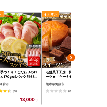
蘇手づくり！こだわりのロ
老舗菓子工房 阿蘇の人気スイ
あ
170g×4パック 計680
ーツ★「ケーキセット」
30
分けでお届け】 ひばり工
阿蘇市
熊本県阿蘇市
熊
るさと納税ハム ロースハ
ムスライス 豚肉 ふるさと
(3)
(0)
ム 阿蘇 惣菜 おつまみ ス
13,000
20,000
 真空パック 冷蔵 金賞 冷
可能でコスパが良い 熊