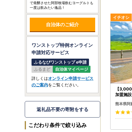
で発酵させた阿部牧場飲むヨーグルトも
一度は飲みたい逸品！
自治体のご紹介
ワンストップ特例オンライン
申請
対応サービス
ふるなびワンストップ e申請
ふるまど
自治体マイページ
詳しくは
オンライン申請サービス
のご案内
をご覧ください。
【3,0
加盟施設
券【旅行
熊本県阿
返礼品不要の寄附をする
こだわり条件で絞り込み