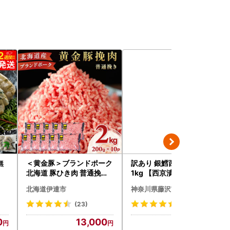
無
＜黄金豚＞ブランドポーク
訳あり 銀鱈西京漬け 10切
北海道 豚ひき肉 普通挽き
1kg 【西京漬け】
200g 10パック 計2kg
北海道伊達市
神奈川県藤沢市
(23)
(15)
0
13,000
10,000