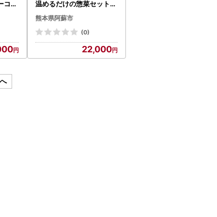
ベーコン
温めるだけの惣菜セット】
ロースハ
レトルトカレー・ハンバー
熊本県阿蘇市
 小分け
グ・チキン希少なお肉 く
ひばり
まもとあか牛を使用した贅
(0)
ベーコ
沢ハンバーグ4個 高原野菜
000
22,000
 スラ
の甘みたっぷりチキンカレ
ロース
ー 熊本ブランド和牛 赤牛
スライ
あか牛 あかうし レトルト
 豪華
トマトソース デミグラス
へ
本県 阿
ソース あか牛ハンバーグ
チキン スモークチキン レ
トルトカレー くまモン 簡
単 人気 贈り物 洋食