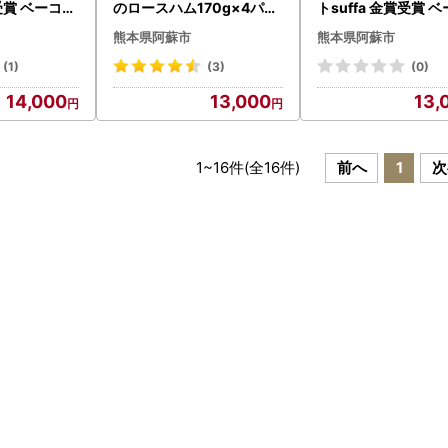
賞受賞 ベーコン
のロースハム170g×4パッ
トsuffa 金賞受賞 
×3 ベーコン
ク 計680ｇ 小分けでお届
スライス170g×2 
熊本県阿蘇市
熊本県阿蘇市
～290g×1
け】 ひばり工房 ふるさと
ムスライス170g×2
 約770～8
納税ハム ロースハム ハム
4パック 計680g】
(1)
(3)
(0)
工房 おつまみ
スライス 豚肉 ふるさと納
工房 おつまみ 豚肉 
14,000
13,000
13,
 ベーコン ス
税ハム 阿蘇 惣菜 おつまみ
ン ベーコンスライス
と納税 ひば
スライス 真空パック 冷蔵
イス ふるさと納税 
蘇 惣菜 燻製
金賞 冷凍保存可能でコス
ハムスライス 惣菜 
 人気 手造り
パが良い 熊本県 阿蘇市
ス 手造り お取り寄せ
1
~
16
件(全
16
件)
前へ
1
次
食 美味しい
贅沢 贈答品 朝食 熊
熊本県 阿蘇市
蘇市