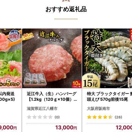
おすすめ返礼品
以内発送
近江牛入（生）ハンバーグ
特大 ブラックタイガー 
00g×5)
【1.2kg（120ｇ×10個）
頭えび 570g前後15尾
】【AG09W】
滋賀県近江八幡市
大阪府阪南市
(0)
(26)
9,000
13,000
12,00