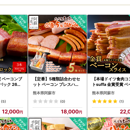
本県 
受賞 ベーコンブ
【定番】5種類詰合わせセ
【本場ドイツ食肉コ
ック 260g
ット ベーコン プレスハム
トsuffa 金賞受賞 
780g以上 ひ
ポークソーセージ パプリ
スライス 小分けパック
熊本県阿蘇市
熊本県阿蘇市
まみ 豚肉 ス
カソーセージ バジルウイ
0g×8 約1.3kg】 
 阿蘇市
ンナー ひばり工房 おつま
房 おつまみ スモー
(5)
(0)
(1)
み 豚肉 ふるさと納税 惣菜
コン オリジナルス
12,000
18,000
22,
小分け 手造り お取り寄せ
豚肉 手づくり 冷蔵 
豪華 贅沢 SUFFA 金賞 贈答
存可能 大容量 まと
品 朝食 熊本県 阿蘇市
燻製スモーク 熊本県
市