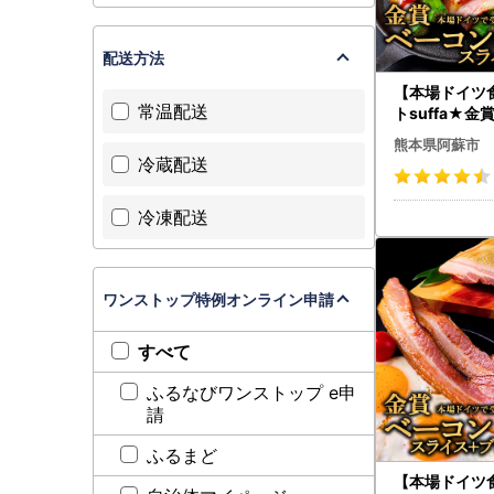
配送方法
【本場ドイツ
常温配送
トsuffa★金
コンスライス1
熊本県阿蘇市
ク 計680ｇ 小分けでお届
冷蔵配送
け】 ベーコン
ライス ふるさ
冷凍配送
オリジナルス
惣菜 ひばり工
金賞 冷凍保
パが良い ど
ワンストップ特例オンライン申請
味ランクアッ
すべて
ふるなびワンストップ e申
請
ふるまど
【本場ドイツ