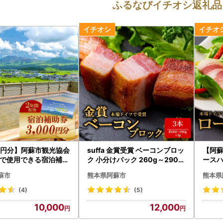
ふるなびイチオシ返礼品
00円分】阿蘇市観光協会
suffa 金賞受賞 ベーコンブロッ
【阿
で使用できる宿泊補助
ク 小分けパック 260g～290g
ースハム
】
×3 計780g以上 ひばり工房 お
ｇ 小
蘇市
熊本県阿蘇市
熊本県
つまみ 豚肉 スモーク 熊本県 阿
房 ふ
蘇市
ム ハ
(4)
(5)
納税ハ
10,000
12,000
ライス
凍保存