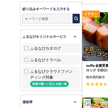
絞り込みキーワードを入力する
ふるなびオリジナルサービス
ふるなびカタログ
ふるなびトラベル
suffa 金賞
ロック 小分けパ
ふるなびクラウドファン
～290g×3 計
ディング対象
熊本県阿蘇市
ばり工房 おつ
モーク 熊本県
地域の願いに応える使い道
価格帯