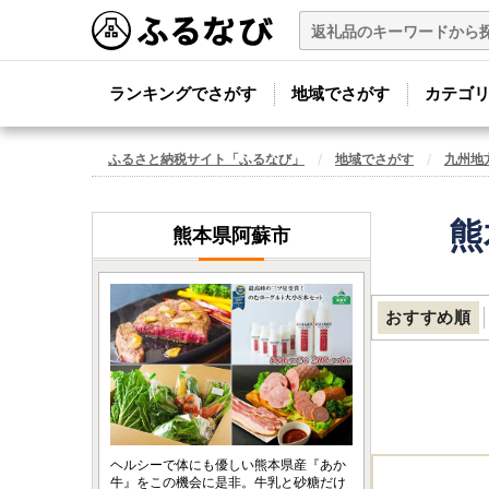
ランキングでさがす
地域でさがす
カテゴ
ふるさと納税サイト「ふるなび」
地域でさがす
九州地
熊
熊本県阿蘇市
おすすめ順
ヘルシーで体にも優しい熊本県産『あか
牛』をこの機会に是非。牛乳と砂糖だけ