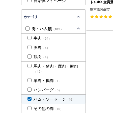
自治体マイページ
トsuffa 金
スライス170g
熊本県阿蘇市
ブロック260g
】小分けパック
カテゴリ
00g ひばり
豚肉 スモーク
肉・ハム類
（185）
ライス ふるさ
り工房 豚肉 阿
牛肉
（94）
お弁当 おかず
まとめ買い 朝
豚肉
（4）
ご飯 お手軽 
鶏肉
（4）
馬肉・猪肉・鹿肉・熊肉
（42）
羊肉・鴨肉
（1）
ハンバーグ
（5）
ハム・ソーセージ
（16）
その他の肉
（15）