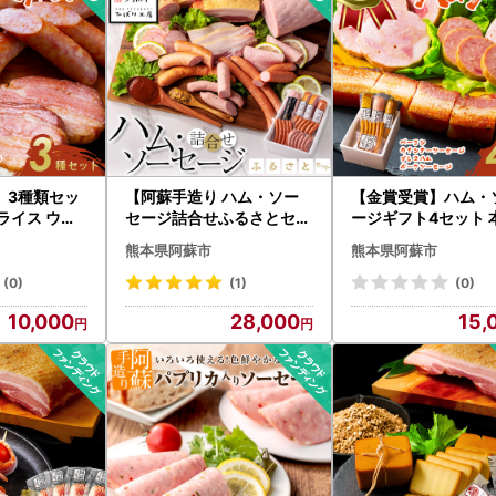
】3種類セッ
【阿蘇手造り ハム・ソー
【金賞受賞】ハム・
ライス ウイ
セージ詰合せふるさとセッ
ージギフト4セット 
ージ バジル
ト】本場ドイツ食肉コンテ
イツ食肉コンテスト
熊本県阿蘇市
熊本県阿蘇市
ばり工房 お
ストsuffa★金賞受賞 ベー
ベーコン ウインナー
ベーコン スラ
コンブロック フランクフ
セージ プレスハム 
(0)
(1)
(0)
納税 惣菜 小
ルト プレスハム ポークソ
ソーセージ ひばり工
10,000
28,000
15,
お取り寄せ 豪
ーセージ バジル ふるさと
つまみ 豚肉 ふるさ
 朝食 熊本県
納税 ひばり工房 金賞 銅賞
惣菜 小分け 手造り 
ウインナー 詰め合わせ 食
寄せ 豪華 贅沢 贈答
べ比べ
熊本県 阿蘇市