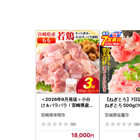
＜2026年9月発送＞小分
【ねぎとろ】7日
け＆パラパラ！宮崎県産鶏
ねぎとろ 500g(1
ももカット合計3kg_K043
宮崎県串間市
宮城県塩竈市
-009-2609
(0)
(0)
18,000