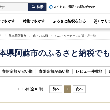
よくあるご質問・お問い合わせ
リでさがす
特集でさがす
ふるさと納税を知る
オリ
方
熊本県阿蘇市
肉・ハム類
ハム・ソーセージ
の返礼品一覧
本県阿蘇市のふるさと納税で
寄附金額が
安い順
寄附金額が
高い順
レビュー件数順
1
~
16
件(全
16
件)
前へ
1
次へ