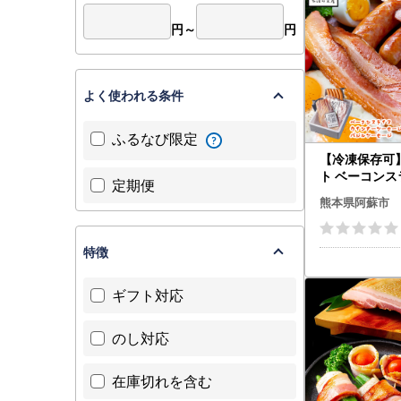
円～
円
よく使われる条件
ふるなび限定
【冷凍保存可
ト ベーコンス
定期便
ンナーソーセ
熊本県阿蘇市
ウインナー ひ
つまみ 豚肉 
イス ふるさと
特徴
分け 手造り 
華 贅沢 贈答品
ギフト対応
阿蘇市
のし対応
在庫切れを含む