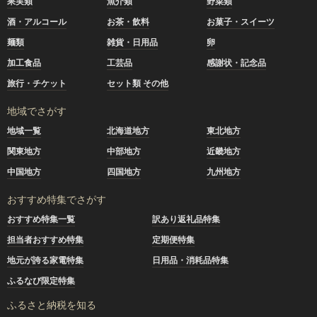
果実類
魚介類
野菜類
酒・アルコール
お茶・飲料
お菓子・スイーツ
麺類
雑貨・日用品
卵
加工食品
工芸品
感謝状・記念品
旅行・チケット
セット類 その他
地域でさがす
地域一覧
北海道地方
東北地方
関東地方
中部地方
近畿地方
中国地方
四国地方
九州地方
おすすめ特集でさがす
おすすめ特集一覧
訳あり返礼品特集
担当者おすすめ特集
定期便特集
地元が誇る家電特集
日用品・消耗品特集
ふるなび限定特集
ふるさと納税を知る