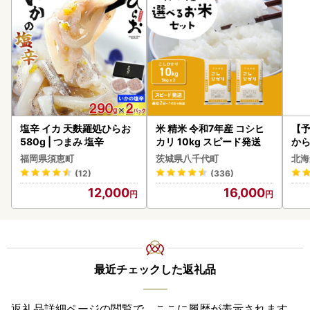
塩辛 イカ 天麩羅処ひらお
米 精米 令和7年産 コシヒ
【予
580g | つまみ 塩辛
カリ 10kg スピード発送
から
らい
福岡県須恵町
茨城県八千代町
北海
g 
(12)
(336)
)【
12,000
16,000
最近チェックした返礼品
返礼品詳細ページの閲覧で、ここに履歴が表示されます。