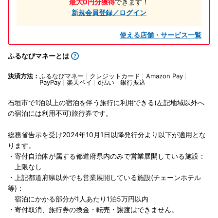
最大0円分獲得
できます！
新規会員登録／ログイン
使える店舗・サービス一覧
ふるなびマネーとは
決済方法：
ふるなびマネー
クレジットカード
Amazon Pay
PayPay
楽天ペイ
d払い
銀行振込
石垣市で1泊以上の宿泊を伴う旅行に利用できる(左記地域以外へ
の宿泊には利用不可)旅行券です。
総務省告示を受け2024年10月1日以降発行分より以下が適用とな
ります。
・寄付自治体が属する都道府県内のみで営業展開している施設：
上限なし
・上記都道府県以外でも営業展開している施設(チェーンホテル
等)：
宿泊にかかる部分が1人あたり1泊5万円以内
・寄付取消、旅行券の換金・転売・譲渡はできません。