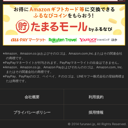
Amazon、Amazon.co.jpおよびそのロゴは、Amazon.com,Inc.またはその関連会社
の商標です。
PayPayマネーライトが付与されます。PayPayマネーライトの出金はできません。
Amazon、Amazon.co.jp、Amazon Payおよびそれらのロゴは、Amazon.com, Inc.
またはその関連会社の商標です。
PayPay、PayPayのロゴ、ペイペイ、Ｐのロゴは、LINEヤフー株式会社の登録商標ま
たは商標です。
会社概要
利用規約
プライバシーポリシー
採用情報
© 2014 furunavi.jp, All Rights Reserved.