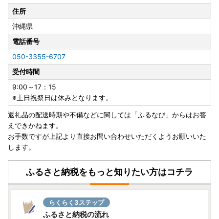
石垣市役所ふるさと創生課 ふるさと応援係 宛
住所
沖縄県
●返送期日
翌年1月10日となります。
電話番号
050-3355-6707
≪ワンストップ特例申請についてのお問い合わせ先≫
受付時間
E-mail：o.ishigaki@do-furusato.jp
9:00～17：15
※ワンストップ特例申請は、自治体マイページからでもオン
※土日祝祭日は休みとなります。
ライン申請が可能です。
返礼品の配送時期や不備などに関しては「ふるなび」からはお答
自治体マイページURL→ https://mypg.jp/
えできかねます。
お手数ですが上記より直接お問い合わせいただくようお願いいた
≪お礼の品・その他に関してのお問い合わせ先≫
します。
メールアドレス(石垣市ふるさと納税サポートセンター)→ o.i
shigaki@do-furusato.jp
ふるさと納税をもっと知りたい方はコチラ
らくらく3ステップ
ふるさと納税の流れ