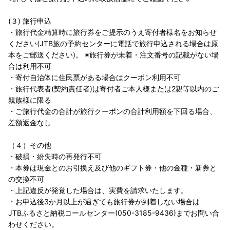
(３) 旅行申込
・旅行代金精算時に旅行券をご提示のうえ寄付者様名をお知らせ
ください(JTB旅の予約センターに電話で旅行申込される場合は原
本をご郵送ください)。 ※旅行券が未着・注文番号の記載がない場
合は利用不可
・寄付自治体に住民票がある場合はクーポン利用不可
・旅行代表者(契約責任者)は寄付者ご本人様または2親等以内のご
親族様に限る
・ご旅行代金の合計が旅行クーポンの合計利用額を下回る場合、
差額返金なし
（４）その他
・破損・紛失時の再発行不可
・本券は現金とのお引換え及び他のギフト券・他の金種・新券と
の交換不可
・上記違反が発覚した場合は、実費を請求いたします。
・お申込後3か月以上が過ぎても旅行券が到着しない場合は
JTBふるさと納税コールセンター(050-3185-9436)までお問い合
わせください。