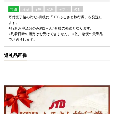
常温
冷蔵
冷凍
定期
ギフト
のし
寄付完了後の約1か月後に「JTBふるさと旅行券」を発送し
ます。
※12月お申込分のみ約2～3か月後の発送となります。
※到着日時の指定はお受けできません。 ※佐川急便の貴重品
でお送りします。
返礼品画像