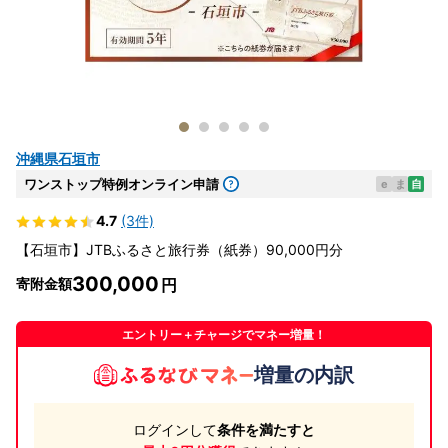
沖縄県石垣市
ワンストップ特例オンライン申請
e
ま
自
4.7
(3件)
【石垣市】JTBふるさと旅行券（紙券）90,000円分
300,000
寄附金額
エントリー＋チャージでマネー増量！
増量の内訳
ログインして
条件を満たすと