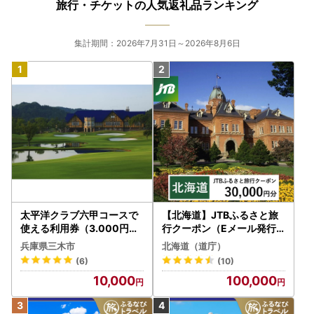
旅行・チケットの人気返礼品ランキング
集計期間：2026年7月31日～2026年8月6日
太平洋クラブ六甲コースで
【北海道】JTBふるさと旅
使える利用券（3.000円分
行クーポン（Eメール発行
）
）30,000円分 旅行 トラベ
兵庫県三木市
北海道（道庁）
ル 宿泊 人気 おすすめ JTB
(6)
(10)
W030T
10,000
100,000