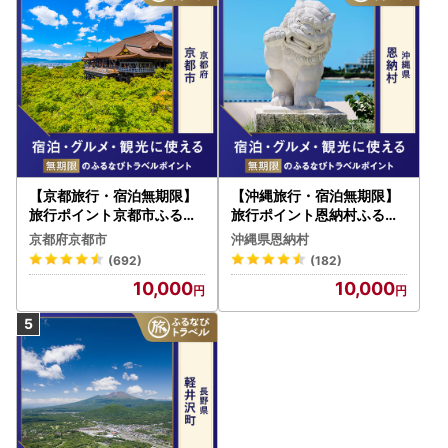
【京都旅行・宿泊無期限】
【沖縄旅行・宿泊無期限】
旅行ポイント京都市ふるな
旅行ポイント恩納村ふるな
びトラベルポイント
びトラベルポイント
京都府京都市
沖縄県恩納村
(692)
(182)
10,000
10,000