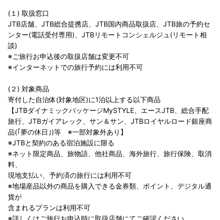
(１) 取扱窓口
JTB店舗、JTB総合提携店、JTB国内商品取扱店、JTB旅の予約セ
ンター(電話受付専用)、JTBリモートコンシェルジュ(リモート相
談)
※ご旅行お申込後の取扱店舗は変更不可
※インターネットでの旅行予約には利用不可
(２) 対象商品
寄付した自治体(対象地区)に1泊以上する以下商品
【JTBダイナミックパッケージMySTYLE、エースJTB、総合手配
旅行、JTBガイアレック、サン＆サン、JTBロイヤルロード銀座商
品(｢夢の休日｣)等 ※一部対象外あり】
※JTBと契約のある宿泊施設に限る
※ネット限定商品、旅物語、他社商品、海外旅行、旅行保険、取消
料、
現地支払い、予約済の旅行には利用不可
※地場産品以外の商品を購入できる金券類、ポイント、デジタル通
貨が
含まれるプランは利用不可
※詳しくはご旅行お申込時に取扱店舗にてご確認ください