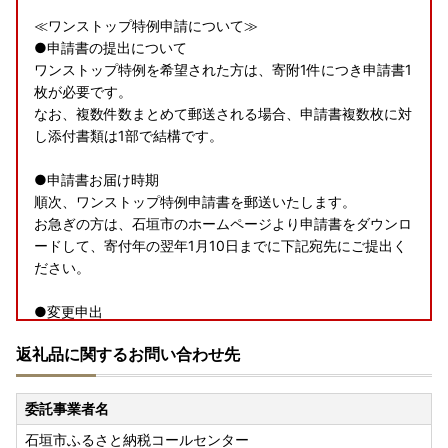
≪ワンストップ特例申請について≫
●申請書の提出について
ワンストップ特例を希望された方は、寄附1件につき申請書1
枚が必要です。
なお、複数件数まとめて郵送される場合、申請書複数枚に対
し添付書類は1部で結構です。
●申請書お届け時期
順次、ワンストップ特例申請書を郵送いたします。
お急ぎの方は、石垣市のホームページより申請書をダウンロ
ードして、寄付年の翌年1月10日までに下記宛先にご提出く
ださい。
●変更申出
申請後、住所や名字等の変更がある方は、石垣市ホームペー
返礼品に関するお問い合わせ先
ジより「変更届出書」をダウンロードし、必要書類を添えて
ご提出ください。 締切日は寄付年の翌年1月10日です。
委託事業者名
●申請書提出先
石垣市ふるさと納税コールセンター
〒907-8501 沖縄県石垣市字真栄里672番地