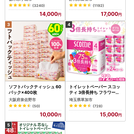
不可地域：離島・沖縄県】
(3240)
(1192)
【1256759】
14,000
17,000
ソフトパックティッシュ 60
トイレットペーパー スコッ
パック×400枚
ティ 3倍長持ち フラワーパ
ック 4ロール×6P
大阪府泉佐野市
埼玉県草加市
(50)
(728)
10,000
15,000