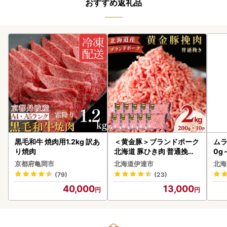
おすすめ返礼品
黒毛和牛 焼肉用1.2kg 訳あ
＜黄金豚＞ブランドポーク
ムラ
り焼肉
北海道 豚ひき肉 普通挽き
0g
200g 10パック 計2kg
京都府亀岡市
北海道伊達市
北海
(79)
(23)
40,000
13,000