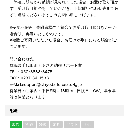
一外装に明らかな破損が見られました場合、お受け取り頂か
ず、受け取り拒否をしていただき、下記問い合わせ先まで必
ずご連絡くださいますようお願い申し上げます。
※長期不在等、寄附者様のご都合でお受け取り頂けなかった
場合は、再送いたしかねます。
※複数ご寄附いただいた場合、お届けが別口になる場合がご
ざいます。
問い合わせ先
群馬県千代田町ふるさと納税サポート室
TEL：050-8888-8475
FAX：0237-84-1533
E-Mail:support@chiyoda.furusato-lg.jp
営業日のご案内：平日9時～18時 ※土日祝日、GW、年末年
始は休業となります
配送
常温
冷蔵
冷凍
定期
ギフト
のし