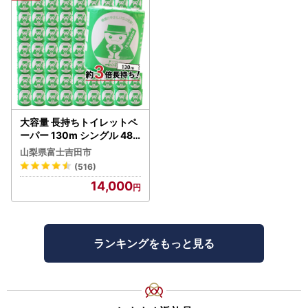
大容量 長持ちトイレットペ
ーパー 130m シングル 48R
芯なし 3倍巻 トイレット
山梨県富士吉田市
(516)
14,000
ランキングをもっと見る