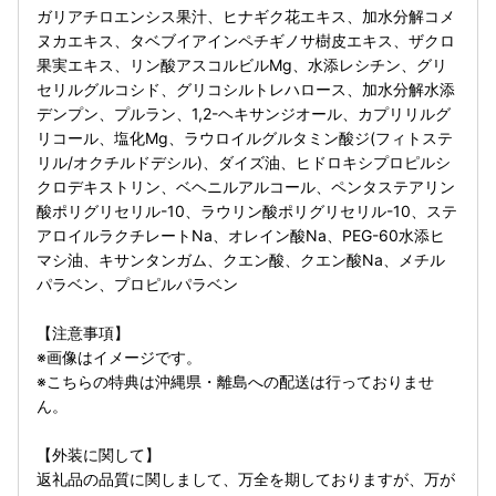
ガリアチロエンシス果汁、ヒナギク花エキス、加水分解コメ
ヌカエキス、タベブイアインペチギノサ樹皮エキス、ザクロ
果実エキス、リン酸アスコルビルMg、水添レシチン、グリ
セリルグルコシド、グリコシルトレハロース、加水分解水添
デンプン、プルラン、1,2-ヘキサンジオール、カプリリルグ
リコール、塩化Mg、ラウロイルグルタミン酸ジ(フィトステ
リル/オクチルドデシル)、ダイズ油、ヒドロキシプロピルシ
クロデキストリン、ベヘニルアルコール、ペンタステアリン
酸ポリグリセリル-10、ラウリン酸ポリグリセリル-10、ステ
アロイルラクチレートNa、オレイン酸Na、PEG-60水添ヒ
マシ油、キサンタンガム、クエン酸、クエン酸Na、メチル
パラベン、プロピルパラベン
【注意事項】
※画像はイメージです。
※こちらの特典は沖縄県・離島への配送は行っておりませ
ん。
【外装に関して】
返礼品の品質に関しまして、万全を期しておりますが、万が