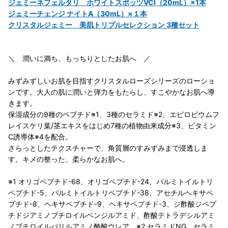
ジェミーネフェルタリ ホワイトスポッツVCI（20mL）×1本
ジェミーチェンジ ナイトA（30mL）×１本
クリスタルジェミー 美肌トリプルセレクション 3種セット
＼ 潤いに満ち、もっちりとしたお肌へ ／
みずみずしいお肌を目指すクリスタルローズシリーズのローショ
ンです。大人の肌に潤いと弾力をもたらし、すこやかなお肌へ導
きます。
保湿成分の9種のペプチド※1、3種のセラミド※2、エピロビウムフ
レイスケリ葉/茎エキスをはじめ7種の植物由来成分※3、ビタミン
C誘導体※4を配合。
さらっとしたテクスチャーで、角質層のすみずみまで浸透しま
す。キメの整った、柔らかなお肌へ。
※1 オリゴペプチド-68、オリゴペプチド-24、パルミトイルトリ
ペプチド-5、パルミトイルトリペプチド-38、アセチルヘキサペ
プチド-8、ヘキサペプチド-9、ヘキサペプチド-3、ジ酢酸ジペプ
チドジアミノブチロイルベンジルアミド、酢酸テトラデシルアミ
ノブチロイルバリルアミノ酪酸ウレア ※2 セラミドNG、セラミ