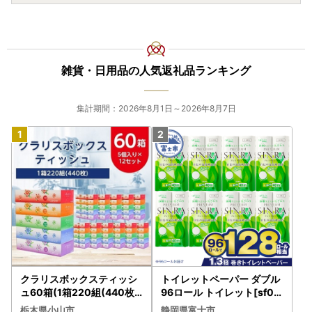
雑貨・日用品の人気返礼品ランキング
集計期間：2026年8月1日～2026年8月7日
クラリスボックスティッシ
トイレットペーパー ダブル
ュ60箱(1箱220組(440枚))
96ロール トイレット[sf00
(5個入り×12セット)【配送
1-012]
栃木県小山市
静岡県富士市