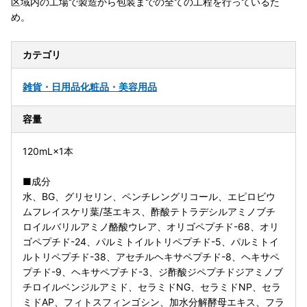
区域内の工場で製造から包装までの全ての工程を行っているた
め。
カテゴリ
雑貨・日用品
化粧品・美容用品
容量
120mL×1本
■成分
水、BG、グリセリン、ペンチレングリコール、エピロビウ
ムフレイスケリ葉/茎エキス、酢酸テトラデシルアミノブチ
ロイルバリルアミノ酪酸ウレア、オリゴペプチド-68、オリ
ゴペプチド-24、パルミトイルトリペプチド-5、パルミトイ
ルトリペプチド-38、アセチルヘキサペプチド-8、ヘキサペ
プチド-9、ヘキサペプチド-3、ジ酢酸ジペプチドジアミノブ
チロイルベンジルアミド、セラミドNG、セラミドNP、セラ
ミドAP、フィトスフィンゴシン、加水分解酵母エキス、フラ