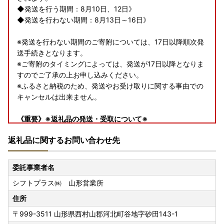
◆発送を行う期間：8月10日、12日》
◆発送を行わない期間：8月13日～16日》
※発送を行わない期間のご寄附については、17日以降順次発
送手続きとなります。
※ご寄附のタイミングによっては、発送が17日以降となりま
すのでご了承の上お申し込みください。
※ふるさと納税のため、発送やお受け取りに関する事由での
キャンセルは出来ません。
《重要》※返礼品の発送・受取について※
・発送は、営業日に順次行いますが通常よりお時間を頂戴す
返礼品に関するお問い合わせ先
る場合がございます。
・発送は、事業元での準備ができ次第順次発送開始となりま
すので、日時指定ご希望の場合は配送業者へ直接お問い合わ
委託事業者名
せください。
シフトプラス㈱ 山形営業所
・連休中にお受け取りいただけず返送となった場合の再送は
行えませんのでご了承ください。
住所
〒999-3511
山形県西村山郡河北町谷地字砂田143-1
※お申込みの前に必ずご確認ください※