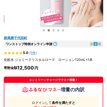
群馬県千代田町
ワンストップ特例オンライン申請
e
ま
自
5.0
(1件)
化粧水 ジェミークリスタルローズ ローション120mL×1本
12,500
寄附金額
エントリー＋チャージでマネー増量！
増量の内訳
ログインして
条件を満たすと