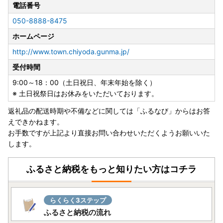
■寄付の申込について
電話番号
・寄附者様のご都合による寄附申込のキャンセルや返礼品の
050-8888-8475
変更等は出来ませんのであらかじめご了承ください。
ホームページ
・配送先や名義変更があった場合は、至急お問合せ先までご
連絡いただけますようお願いいたします。
http://www.town.chiyoda.gunma.jp/
※保管期限切れ等で受け取れなかった場合の再送等は行えま
受付時間
せん。
9:00～18：00（土日祝日、年末年始を除く）
■ヤマト運輸(株)の荷物転送サービス有料化のお知らせ
※ 土日祝祭日はお休みをいただいております。
・引越し等により転送となり生じた配送料は、転送先の受取
返礼品の配送時期や不備などに関しては「ふるなび」からはお答
人様のご負担となります。（転送料は配送業者へご確認くだ
えできかねます。
さい）※贈答用としてお送りする場合も同様となります
お手数ですが上記より直接お問い合わせいただくようお願いいた
します。
ふるさと納税をもっと知りたい方はコチラ
らくらく3ステップ
ふるさと納税の流れ