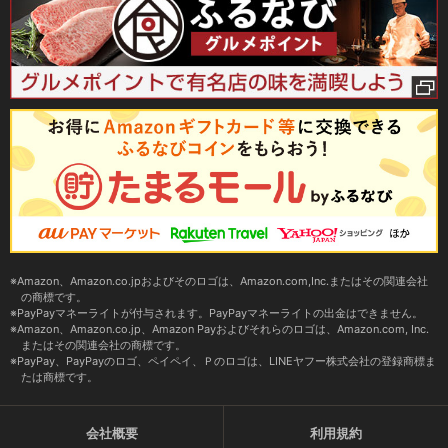
Amazon、Amazon.co.jpおよびそのロゴは、Amazon.com,Inc.またはその関連会社
の商標です。
PayPayマネーライトが付与されます。PayPayマネーライトの出金はできません。
Amazon、Amazon.co.jp、Amazon Payおよびそれらのロゴは、Amazon.com, Inc.
またはその関連会社の商標です。
PayPay、PayPayのロゴ、ペイペイ、Ｐのロゴは、LINEヤフー株式会社の登録商標ま
たは商標です。
会社概要
利用規約