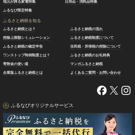
地元が誇る家電特集
日用品・消耗品特集
ふるなび限定特集
ふるさと納税を知る
ふるさと納税とは？
ふるさと納税の流れ
控除上限額シミュレーション
ふるさと納税制度について
ふるさと納税の確定申告
住民税・所得税の控除について
ワンストップ特例制度とは？
ふるさと納税のお礼特典
寄附金の使い道
マンガふるさと納税
企業版ふるさと納税とは
よくあるご質問・お問い合わせ
ふるなびオリジナルサービス