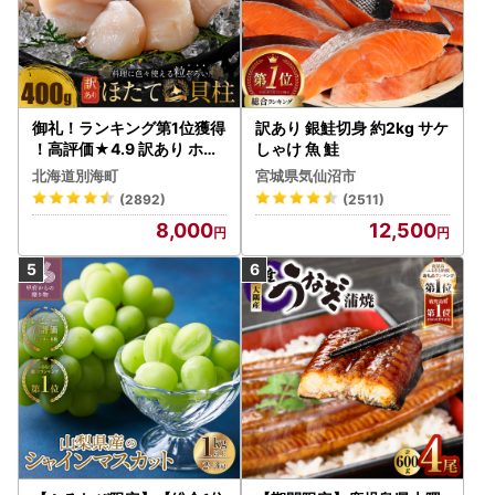
御礼！ランキング第1位獲得
訳あり 銀鮭切身 約2kg サケ
！高評価★4.9 訳あり ホタ
しゃけ 魚 鮭
テ 400g（ほたて 帆立 貝柱
北海道別海町
宮城県気仙沼市
冷凍 ）
(2892)
(2511)
8,000
12,500