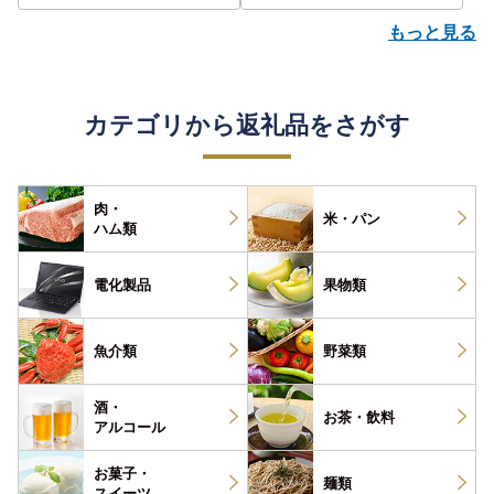
もっと見る
カテゴリから返礼品をさがす
肉・
米・パン
ハム類
電化製品
果物類
魚介類
野菜類
酒・
お茶・
飲料
アルコール
お菓子・
麺類
スイーツ