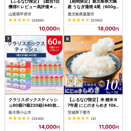
【ふるなび限定】【総合1位
【期間限定】鹿児島県大隅
獲得!! レビュー高評価★】
産 うなぎ蒲焼 4尾（600g
〈2026年度配送分〉山梨
） KN007-004-04-cp18
山梨県甲府市
鹿児島県鹿屋市
県産 シャインマスカット 2
うなぎ 鰻 魚 惣菜 総菜
(2009)
(5765)
～3房（1.0kg以上）シャイ
10,000
18,000
ン フルーツ FN-Limited-S
P
クラリスボックスティッシ
【ふるなび限定】米 精米 R
ュ60箱(1箱220組(440枚))
7年産 にじのきらめき 10kg
(5個入り×12セット)【配送
10月 FN-Limited-PR
栃木県小山市
茨城県下妻市
不可地域：離島・沖縄県】
(3240)
(3)
【1256759】
14,000
11,000