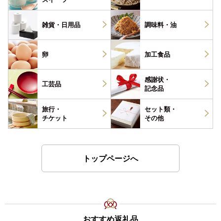
雑貨・
日用品
調味料・
油
卵
加工食品
感謝状・
工芸品
記念品
旅行・
セット類・
チケット
その他
トップページへ
おすすめ返礼品