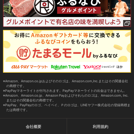
Amazon、Amazon.co.jpおよびそのロゴは、Amazon.com,Inc.またはその関連会社
の商標です。
PayPayマネーライトが付与されます。PayPayマネーライトの出金はできません。
Amazon、Amazon.co.jp、Amazon Payおよびそれらのロゴは、Amazon.com, Inc.
またはその関連会社の商標です。
PayPay、PayPayのロゴ、ペイペイ、Ｐのロゴは、LINEヤフー株式会社の登録商標ま
たは商標です。
会社概要
利用規約