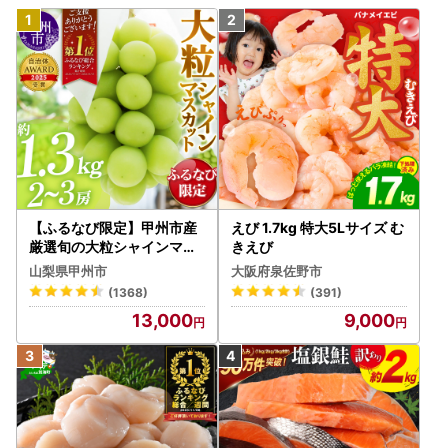
【ふるなび限定】甲州市産
えび 1.7kg 特大5Lサイズ む
厳選旬の大粒シャインマス
きえび
カット 約1.3kg 2～3房【2
山梨県甲州市
大阪府泉佐野市
026年発送】（MG）B12-
(1368)
(391)
472 FN-Limited-VO シャ
13,000
9,000
インマスカット フルーツ