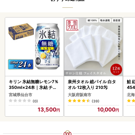
キリン 氷結無糖レモン7％
泉州タオル 総パイル 白タ
鮭 紅
350ml×24本｜氷結 チュ
オル 12枚入り 210匁
454
ーハイ 仙台市
宮城県仙台市
大阪府阪南市
北海
(0)
(39)
13,500
10,000