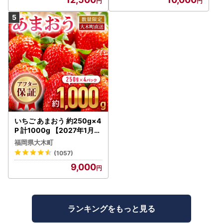
LPAA003 | 人気 山梨産 高
評価 ランキング おすすめ |
いちご あまおう 約250g×4
P 計1000g 【2027年1月～
4月に順次出荷予定】いち
福岡県大木町
ご CB223
(1057)
9,000
ランキングをもっと見る