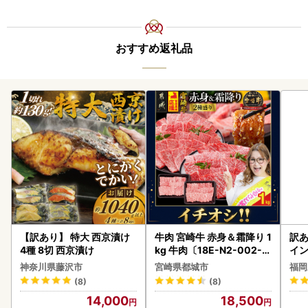
おすすめ返礼品
【訳あり】 特大 西京漬け
牛肉 宮崎牛 赤身＆霜降り 1
訳あ
4種 8切 西京漬け
kg 牛肉〔18E-N2-002-1
イン
kg-S4A6-CF〕
神奈川県藤沢市
宮崎県都城市
福岡
(8)
(8)
14,000
18,500