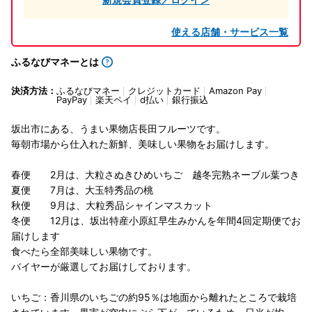
使える店舗・サービス一覧
ふるなびマネーとは
決済方法：
ふるなびマネー
クレジットカード
Amazon Pay
PayPay
楽天ペイ
d払い
銀行振込
坂出市にある、うまい果物店長田フルーツです。
毎朝市場から仕入れた新鮮、美味しい果物をお届けします。
春便 2月は、大粒さぬきひめいちご 越冬完熟ネーブル葉つき
夏便 7月は、大玉特秀品の桃
秋便 9月は、大粒秀品シャインマスカット
冬便 12月は、坂出特産小原紅早生みかんを年間4回定期便でお
届けします
食べたら全部美味しい果物です。
バイヤーが厳選してお届けしております。
いちご：香川県のいちごの約95％は地面から離れたところで栽培