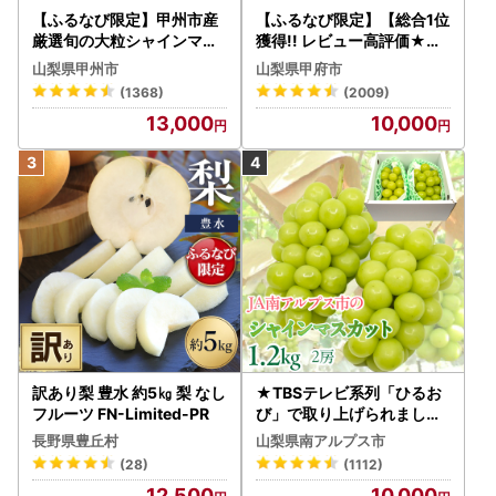
【ふるなび限定】甲州市産
【ふるなび限定】【総合1位
厳選旬の大粒シャインマス
獲得!! レビュー高評価★】
カット 約1.3kg 2～3房【2
〈2026年度配送分〉山梨
山梨県甲州市
山梨県甲府市
026年発送】（MG）B12-
県産 シャインマスカット 2
(1368)
(2009)
472 FN-Limited-VO シャ
～3房（1.0kg以上）シャイ
13,000
10,000
インマスカット フルーツ
ン フルーツ FN-Limited-S
P
訳あり梨 豊水 約5㎏ 梨 なし
★TBSテレビ系列「ひるお
フルーツ FN-Limited-PR
び」で取り上げられました
！★＜2026年発送先行予
長野県豊丘村
山梨県南アルプス市
約＞絶品！南アルプス市産
(28)
(1112)
シャインマスカット1.2kg A
12,500
10,000