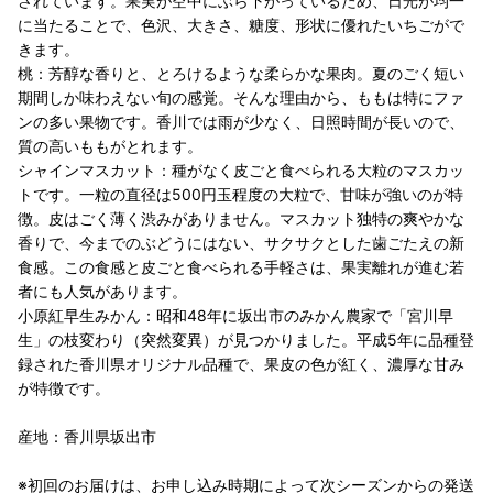
されています。果実が空中にぶら下がっているため、日光が均一
に当たることで、色沢、大きさ、糖度、形状に優れたいちごがで
きます。
桃：芳醇な香りと、とろけるような柔らかな果肉。夏のごく短い
期間しか味わえない旬の感覚。そんな理由から、ももは特にファ
ンの多い果物です。香川では雨が少なく、日照時間が長いので、
質の高いももがとれます。
シャインマスカット：種がなく皮ごと食べられる大粒のマスカッ
トです。一粒の直径は500円玉程度の大粒で、甘味が強いのが特
徴。皮はごく薄く渋みがありません。マスカット独特の爽やかな
香りで、今までのぶどうにはない、サクサクとした歯ごたえの新
食感。この食感と皮ごと食べられる手軽さは、果実離れが進む若
者にも人気があります。
小原紅早生みかん：昭和48年に坂出市のみかん農家で「宮川早
生」の枝変わり（突然変異）が見つかりました。平成5年に品種登
録された香川県オリジナル品種で、果皮の色が紅く、濃厚な甘み
が特徴です。
産地：香川県坂出市
※初回のお届けは、お申し込み時期によって次シーズンからの発送