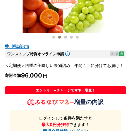
香川県坂出市
ワンストップ特例オンライン申請
e
ま
自
＜定期便＞四季の美味しい果物詰め 年間４回に分けてお届け！
96,000
寄附金額
エントリー＋チャージでマネー増量！
増量の内訳
ログインして
条件を満たすと
最大0円分獲得
できます！
新規会員登録／ログイン