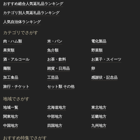
おすすめ総合人気返礼品ランキング
カテゴリ別人気返礼品ランキング
人気自治体ランキング
カテゴリでさがす
肉・ハム類
米・パン
電化製品
果実類
魚介類
野菜類
酒・アルコール
お茶・飲料
お菓子・スイーツ
麺類
雑貨・日用品
卵
加工食品
工芸品
感謝状・記念品
旅行・チケット
セット類 その他
地域でさがす
地域一覧
北海道地方
東北地方
関東地方
中部地方
近畿地方
中国地方
四国地方
九州地方
おすすめ特集でさがす