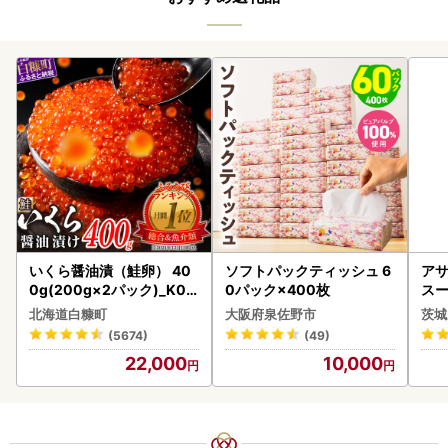
いくら醤油漬（鮭卵） 40
ソフトパックティッシュ 6
アサ
0g(200g×2パック)_K02
0パック×400枚
スー
2-1676
8本
北海道白糠町
大阪府泉佐野市
茨城
(5674)
(49)
22,000
10,000