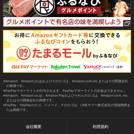
Amazon、Amazon.co.jpおよびそのロゴは、Amazon.com,Inc.またはその関連会社
の商標です。
PayPayマネーライトが付与されます。PayPayマネーライトの出金はできません。
Amazon、Amazon.co.jp、Amazon Payおよびそれらのロゴは、Amazon.com, Inc.
またはその関連会社の商標です。
PayPay、PayPayのロゴ、ペイペイ、Ｐのロゴは、LINEヤフー株式会社の登録商標ま
たは商標です。
会社概要
利用規約