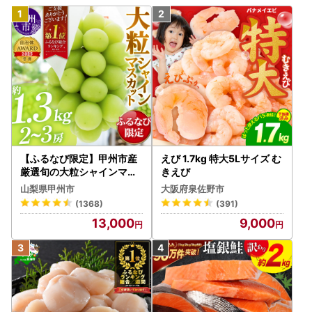
【ふるなび限定】甲州市産
えび 1.7kg 特大5Lサイズ む
厳選旬の大粒シャインマス
きえび
カット 約1.3kg 2～3房【2
山梨県甲州市
大阪府泉佐野市
026年発送】（MG）B12-
(1368)
(391)
472 FN-Limited-VO シャ
13,000
9,000
インマスカット フルーツ