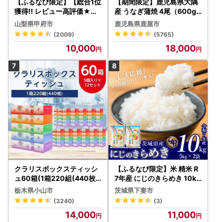
【ふるなび限定】【総合1位
【期間限定】鹿児島県大隅
獲得!! レビュー高評価★】
産 うなぎ蒲焼 4尾（600g
〈2026年度配送分〉山梨
） KN007-004-04-cp18
山梨県甲府市
鹿児島県鹿屋市
県産 シャインマスカット 2
うなぎ 鰻 魚 惣菜 総菜
(2009)
(5765)
～3房（1.0kg以上）シャイ
10,000
18,000
ン フルーツ FN-Limited-S
P
クラリスボックスティッシ
【ふるなび限定】米 精米 R
ュ60箱(1箱220組(440枚))
7年産 にじのきらめき 10kg
(5個入り×12セット)【配送
10月 FN-Limited-PR
栃木県小山市
茨城県下妻市
不可地域：離島・沖縄県】
(3240)
(3)
【1256759】
14,000
11,000