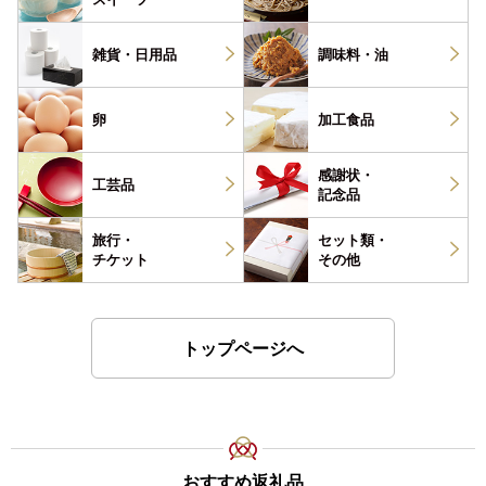
雑貨・
日用品
調味料・
油
卵
加工食品
感謝状・
工芸品
記念品
旅行・
セット類・
チケット
その他
トップページへ
おすすめ返礼品