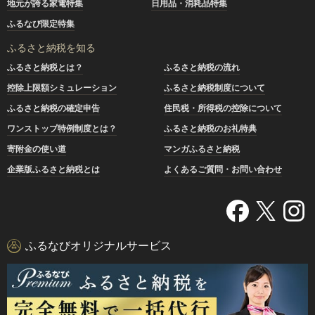
地元が誇る家電特集
日用品・消耗品特集
ふるなび限定特集
ふるさと納税を知る
ふるさと納税とは？
ふるさと納税の流れ
控除上限額シミュレーション
ふるさと納税制度について
ふるさと納税の確定申告
住民税・所得税の控除について
ワンストップ特例制度とは？
ふるさと納税のお礼特典
寄附金の使い道
マンガふるさと納税
企業版ふるさと納税とは
よくあるご質問・お問い合わせ
ふるなびオリジナルサービス