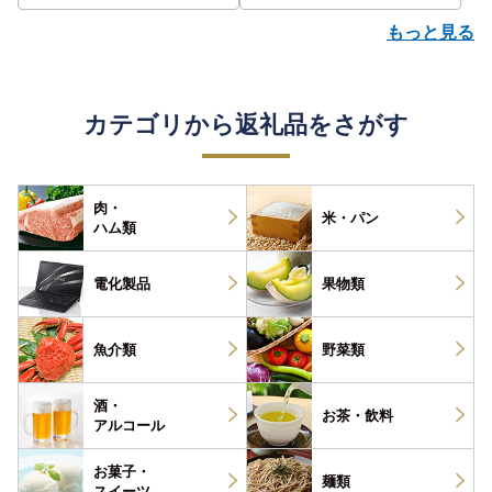
もっと見る
カテゴリから返礼品をさがす
肉・
米・パン
ハム類
電化製品
果物類
魚介類
野菜類
酒・
お茶・
飲料
アルコール
お菓子・
麺類
スイーツ