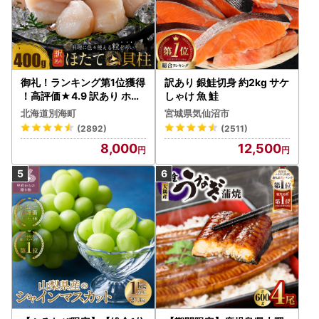
御礼！ランキング第1位獲得
訳あり 銀鮭切身 約2kg サケ
！高評価★4.9 訳あり ホタ
しゃけ 魚 鮭
テ 400g（ほたて 帆立 貝柱
北海道別海町
宮城県気仙沼市
冷凍 ）
(2892)
(2511)
8,000
12,500