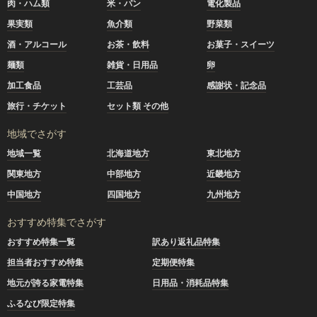
肉・ハム類
米・パン
電化製品
果実類
魚介類
野菜類
酒・アルコール
お茶・飲料
お菓子・スイーツ
麺類
雑貨・日用品
卵
加工食品
工芸品
感謝状・記念品
旅行・チケット
セット類 その他
地域でさがす
地域一覧
北海道地方
東北地方
関東地方
中部地方
近畿地方
中国地方
四国地方
九州地方
おすすめ特集でさがす
おすすめ特集一覧
訳あり返礼品特集
担当者おすすめ特集
定期便特集
地元が誇る家電特集
日用品・消耗品特集
ふるなび限定特集