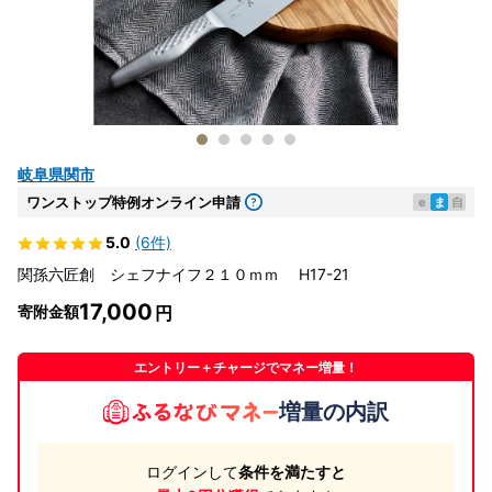
岐阜県関市
ワンストップ特例オンライン申請
e
ま
自
5.0
(6件)
関孫六匠創 シェフナイフ２１０ｍｍ H17-21
17,000
寄附金額
エントリー＋チャージでマネー増量！
増量の内訳
ログインして
条件を満たすと