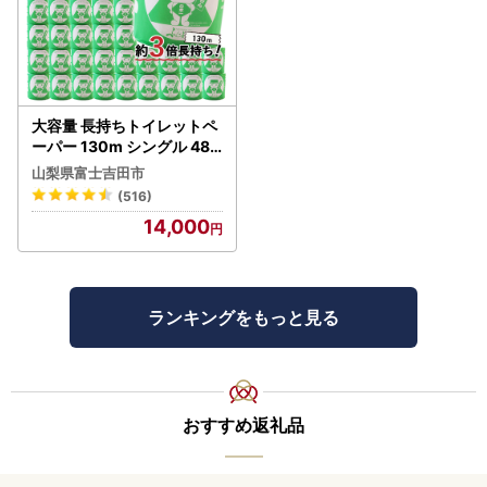
大容量 長持ちトイレットペ
ーパー 130m シングル 48R
芯なし 3倍巻 トイレット
山梨県富士吉田市
(516)
14,000
ランキングをもっと見る
おすすめ返礼品