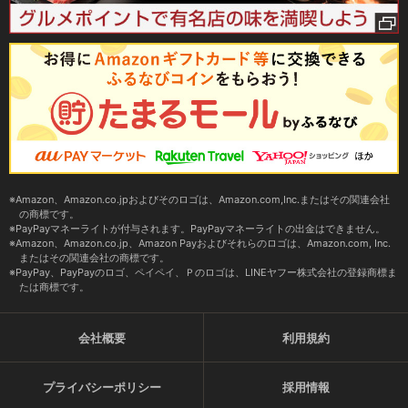
Amazon、Amazon.co.jpおよびそのロゴは、Amazon.com,Inc.またはその関連会社
の商標です。
PayPayマネーライトが付与されます。PayPayマネーライトの出金はできません。
Amazon、Amazon.co.jp、Amazon Payおよびそれらのロゴは、Amazon.com, Inc.
またはその関連会社の商標です。
PayPay、PayPayのロゴ、ペイペイ、Ｐのロゴは、LINEヤフー株式会社の登録商標ま
たは商標です。
会社概要
利用規約
プライバシーポリシー
採用情報