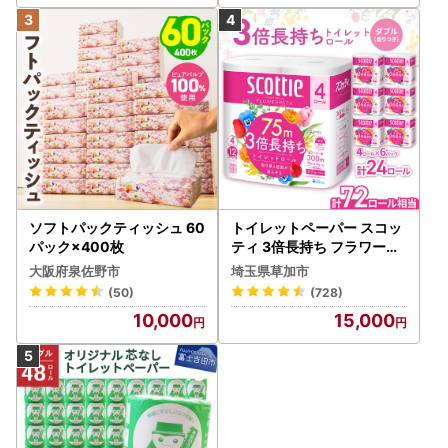
ソフトパックティッシュ 60
トイレットペーパー スコッ
パック×400枚
ティ 3倍長持ち フラワーパ
ック 4ロール×6P
大阪府泉佐野市
埼玉県草加市
(50)
(728)
10,000
15,000