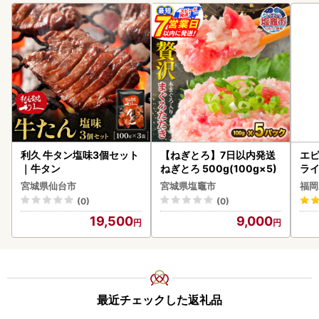
利久 牛タン塩味3個セット
【ねぎとろ】7日以内発送
エビ
｜牛タン
ねぎとろ 500g(100g×5)
ラ
宮城県仙台市
宮城県塩竈市
福岡
(0)
(0)
19,500
9,000
最近チェックした返礼品