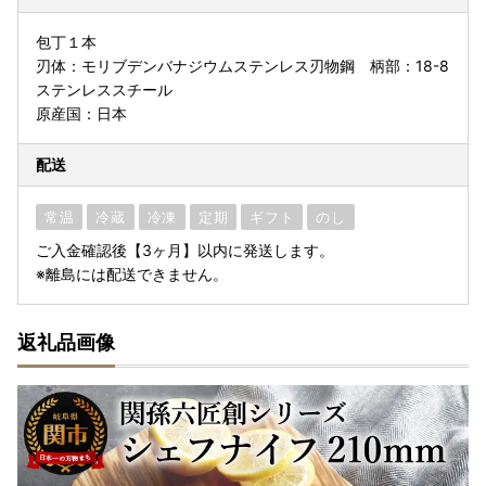
包丁１本
刃体：モリブデンバナジウムステンレス刃物鋼 柄部：18-8
ステンレススチール
原産国：日本
配送
常温
冷蔵
冷凍
定期
ギフト
のし
ご入金確認後【3ヶ月】以内に発送します。
※離島には配送できません。
返礼品画像