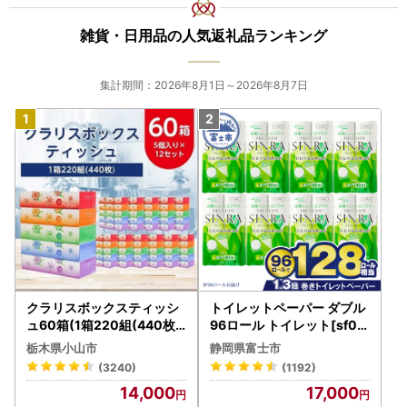
雑貨・日用品の人気返礼品ランキング
集計期間：2026年8月1日～2026年8月7日
クラリスボックスティッシ
トイレットペーパー ダブル
ュ60箱(1箱220組(440枚))
96ロール トイレット[sf00
(5個入り×12セット)【配送
1-012]
栃木県小山市
静岡県富士市
不可地域：離島・沖縄県】
(3240)
(1192)
【1256759】
14,000
17,000