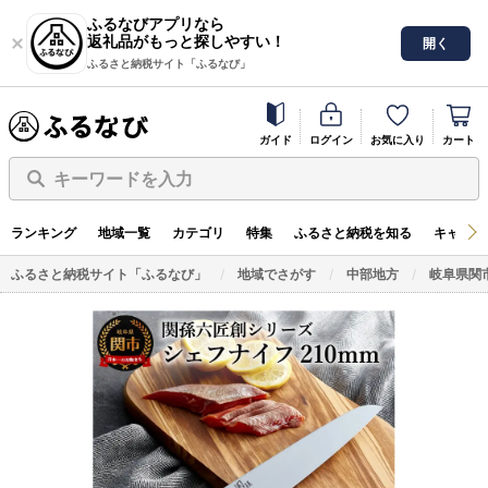
ふるなびアプリなら
返礼品がもっと探しやすい！
開く
ふるさと納税サイト「ふるなび」
ガイド
ログイン
お気に入り
カート
キーワードを入力
ランキング
地域一覧
カテゴリ
特集
ふるさと納税を知る
キャンペ
ふるさと納税サイト「ふるなび」
地域でさがす
中部地方
岐阜県関