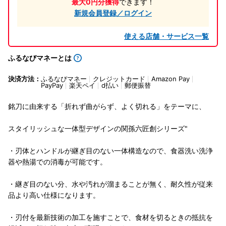
最大0円分獲得
できます！
新規会員登録／ログイン
使える店舗・サービス一覧
ふるなびマネーとは
決済方法：
ふるなびマネー
クレジットカード
Amazon Pay
PayPay
楽天ペイ
d払い
郵便振替
銘刀に由来する「折れず曲がらず、よく切れる」をテーマに、
スタイリッシュな一体型デザインの関孫六匠創シリーズ"
・刃体とハンドルが継ぎ目のない一体構造なので、食器洗い洗浄
器や熱湯での消毒が可能です。
・継ぎ目のない分、水や汚れが溜まることが無く、耐久性が従来
品より高い仕様になります。
・刃付を最新技術の加工を施すことで、食材を切るときの抵抗を