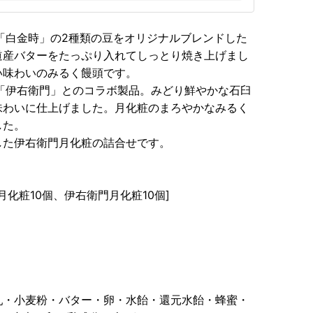
「白金時」の2種類の豆をオリジナルブレンドした
道産バターをたっぷり入れてしっとり焼き上げまし
い味わいのみるく饅頭です。
「伊右衛門」とのコラボ製品。みどり鮮やかな石臼
味わいに仕上げました。月化粧のまろやかなみるく
した。
した伊右衛門月化粧の詰合せです。
化粧10個、伊右衛門月化粧10個]
練乳・小麦粉・バター・卵・水飴・還元水飴・蜂蜜・