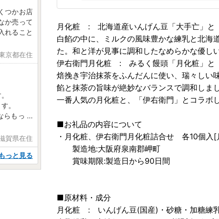
くつかお店
なか売って
月化粧 : 北海道産いんげん豆「大手亡」と
入れること
白餡の中に、ミルクの風味豊かな練乳と北海
た。和と洋が見事に調和したなめらかな優し
 東京都在住
伊右衛門月化粧 : みるく饅頭「月化粧」と
焙挽き宇治抹茶をふんだんに使い、瑞々しい
餡と抹茶の旨味が絶妙なバランスで調和しま
す。
一番人気の月化粧と、「伊右衛門」とコラボ
ます。
ならもっ
...
■お礼品の内容について
・月化粧、伊右衛門月化粧詰合せ 各10個入[月
 滋賀県在住
製造地:大阪府泉南郡岬町
もっと見る
賞味期限:製造日から90日間
■原材料・成分
月化粧 : いんげん豆(国産)・砂糖・加糖