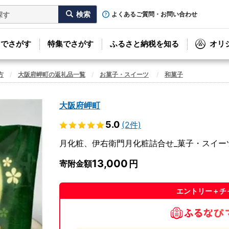
よくあるご質問・お問い合わせ
リでさがす
特集でさがす
ふるさと納税を知る
オリ
方
大阪府岬町の返礼品一覧
お菓子・スイーツ
和菓子
大阪府岬町
5.0
(2件)
月化粧、伊右衛門月化粧詰合せ_菓子・スイーツ 和
13,000
寄附金額
エントリー＋チ