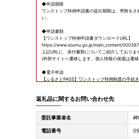
◆申請期限
ワンストップ特例申請書の提出期限は、寄附をされ
い。
◆申請書類
【ワンストップ特例申請書ダウンロードURL】
https://www.soumu.go.jp/main_content/00039
上記URLに、添付書類についてご紹介しておりま
(外部サイトへ遷移します。個人情報の保護は遷移
◆電子申請
【ふるさとPASS】ワンストップ特例制度の手続
https://www.furusato-pass.jp/static/about
上記URLに、電子申請についてご紹介しておりま
返礼品に関するお問い合わせ先
(外部サイトへ遷移します。個人情報の保護は遷移
◆送付先
委託事業者名
岬
〒599-0303
大阪府泉南郡岬町深日 ２０００－１
電話番号
05
岬町役場 まちづくり戦略室 企画地方創生担当