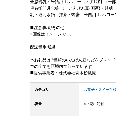
全脂粉乳・米飴/トレハロース・膨脹剤、(一
伊右衛門月化粧 : いんげん豆(国産)・砂
乳・還元水飴・抹茶・蜂蜜・米飴/トレハロー
■注意事項/その他
※画像はイメージです。
配送種別:通常
本お礼品は2種類のいんげん豆などをブレン
での全てを区域内で行っています。
■提供事業者：株式会社青木松風庵
カテゴリ
お菓子・スイーツ
容量
※上記に記載