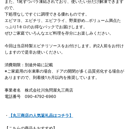
また、1尾ずつバラ凍結されており、使いたい分だけ解凍できます
ので、
下処理なしですぐに調理できる優れものです。
エビマヨ、エビチリ、エビフライ、野菜炒め…ボリューム満点た
っぷり1キロのお得なパックでお届けします。
ぜひご家庭でいろんなエビ料理を存分にお楽しみください。
今回は当店特製エビチリソースをお付けします。約2人前をお付け
しますので是非お使いください。
消費期限：別途外箱に記載
※ご家庭用の冷凍庫の場合、ドアの開閉が多く品質劣化する場合が
ありますので、到着後1カ月以内を推奨しています。
事業者名 株式会社川魚問屋丸三商店
電話番号 090-4792-6960
・
【丸三商店の人気返礼品はコチラ】
【こちらの商品もおすすめ】