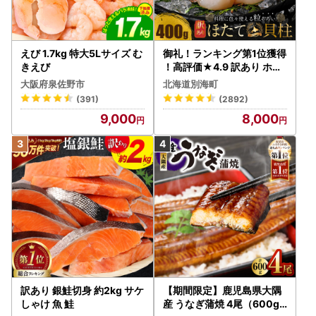
えび 1.7kg 特大5Lサイズ む
御礼！ランキング第1位獲得
きえび
！高評価★4.9 訳あり ホタ
テ 400g（ほたて 帆立 貝柱
大阪府泉佐野市
北海道別海町
冷凍 ）
(391)
(2892)
9,000
8,000
訳あり 銀鮭切身 約2kg サケ
【期間限定】鹿児島県大隅
しゃけ 魚 鮭
産 うなぎ蒲焼 4尾（600g