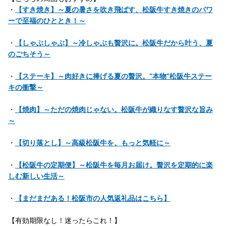
・
【すき焼き】～夏の暑さを吹き飛ばす、松阪牛すき焼きのパワ
ーで至福のひととき！～
・
【しゃぶしゃぶ】～冷しゃぶも贅沢に。松阪牛だから叶う、夏
のごちそう～
・
【ステーキ】～肉好きに捧げる夏の贅沢。“本物”松阪牛ステー
キの衝撃～
・
【焼肉】～ただの焼肉じゃない。松阪牛が織りなす贅沢な旨み
～
・
【切り落とし】～高級松阪牛を、もっと気軽に～
・
【松阪牛の定期便】～松阪牛を毎月お届け。贅沢を定期的に楽
しむ新しい生活～
・
【まだまだある！松阪市の人気返礼品はこちら】
【有効期限なし！迷ったらこれ！】