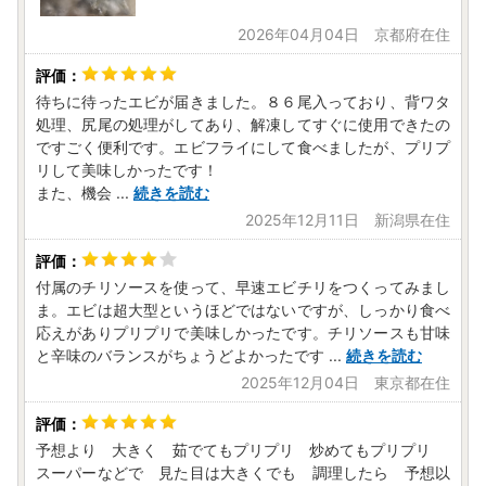
山梨県甲府市宮原町608-1 株式会社サンニチ印刷気付
松阪市ふるさと納税ワンストップ特例申請受付窓口
2026年04月04日 京都府在住
※令和9年1月10日を過ぎますと確定申告をしていただく必要
がありますのでご注意ください。
待ちに待ったエビが届きました。８６尾入っており、背ワタ
令和9年寄附分
処理、尻尾の処理がしてあり、解凍してすぐに使用できたの
宛先：〒515-8515
ですごく便利です。エビフライにして食べましたが、プリプ
三重県松阪市殿町1340番地1
リして美味しかったです！
松阪市役所 地域ブランド課
また、機会
...
続きを読む
2025年12月11日 新潟県在住
付属のチリソースを使って、早速エビチリをつくってみまし
ま。エビは超大型というほどではないですが、しっかり食べ
応えがありプリプリで美味しかったです。チリソースも甘味
と辛味のバランスがちょうどよかったです
...
続きを読む
2025年12月04日 東京都在住
予想より 大きく 茹でてもプリプリ 炒めてもプリプリ
スーパーなどで 見た目は大きくでも 調理したら 予想以