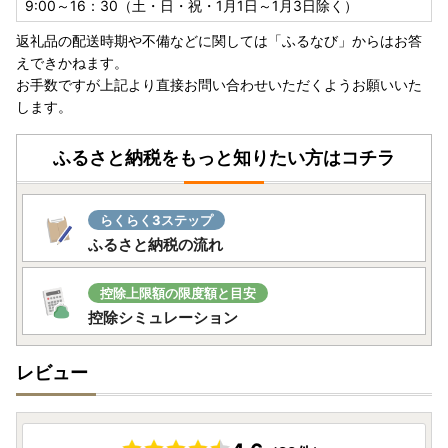
なお、従来通りの「書類郵送による申請」も引き続きご利用
9:00～16：30（土・日・祝・1月1日～1月3日除く）
いただけます。
返礼品の配送時期や不備などに関しては「ふるなび」からはお答
えできかねます。
▼オンラインでのワンストップ特例申請は「ふるまど」か
お手数ですが上記より直接お問い合わせいただくようお願いいた
ら。
します。
新規アカウント登録の上ログインし寄附情報を追加していた
だきますと、公的個人認証サービス【IAM （アイアム）】を
ふるさと納税をもっと知りたい方はコチラ
利用したオンラインでのワンストップ特例申請及び変更申請
や、受付状況の確認等が可能です。詳細につきましては、以
下のURLよりご確認ください。
らくらく3ステップ
https://iam-jpki.jp/lp/iam-furumado/（※外部サイトへ遷移
ふるさと納税の流れ
します）
※注意事項※
控除上限額の限度額と目安
・ワンストップ特例申請の期限（必着）はご寄附翌年の1月1
控除シミュレーション
0日です。
・複数回ご寄附をいただいている場合は、ご寄附ごとに申請
レビュー
のお手続きが必要です。
・オンライン申請が完了したら、申請書の送付は不要です。
【ワンストップ特例申請・申請書送付先】