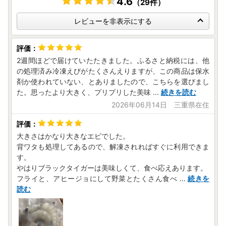
4.6
（29件）
ふるさと納税ワンストップ申請受付センター（株式会社サン
ニチ印刷 松阪市ふるさと納税受託会社）
レビューを非表示にする
Tel：050-1791-0234
Fax：055-241-1160
E-mail：matsusaka@sannichi-p.co.jp
2週間ほどで届けていたたきました。ふるさと納税には、他
※受付時間 9:00～17:00（土・日・祝・12月31日～1月4日
の処理済み冷凍えびがたくさんえりますが、この商品は保水
除く）
剤か使われていない、とありましたので、こちらを選びまし
た。思ったより大きく、プリプリした美味
...
続きを読む
2026年06月14日 三重県在住
【寄附申込・返礼品に関すること】
松阪市地域ブランド課
TEL：0598-53-4129
大きさはかなり大きなエビでした。
FAX：0598-22-0931
背ワタも処理してあるので、解凍されればすぐに利用できま
E-mail：brand.div@city.matsusaka.mie.jp
す。
※受付時間 9:00～16：30（土・日・祝・1月1日～1月3日
やはりブラックタイガーは美味しくて、食べ応えあります。
除く）
フライと、アヒージョにして野菜とたくさん食べ
...
続きを
読む
●ワンストップ特例申請送付先
令和8年寄附分
宛先：〒400-0058