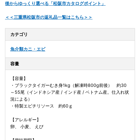
後からゆっくり選べる「松阪市カタログポイント」
＜＜三重県松阪市の返礼品一覧はこちら＞＞
カテゴリ
魚介類
カニ・エビ
容量
【容量】
・ブラックタイガーむき身1kg（解凍時800g前後） 約30
～55尾（インドネシア産 / インド産 / ベトナム産。仕入れ状
況による）
・特製エビチリソース 約60ｇ
【アレルギー】
卵、 小麦、 えび