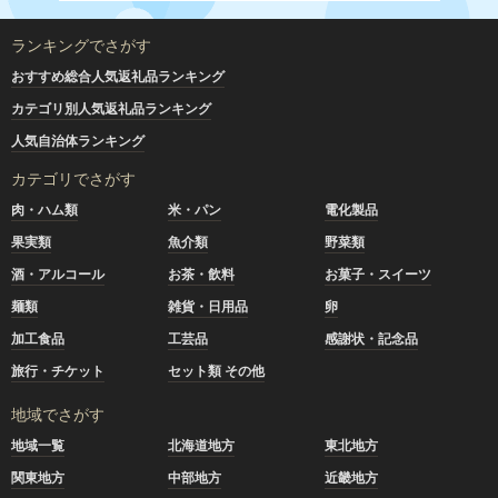
ランキングでさがす
おすすめ総合人気返礼品ランキング
カテゴリ別人気返礼品ランキング
人気自治体ランキング
カテゴリでさがす
肉・ハム類
米・パン
電化製品
果実類
魚介類
野菜類
酒・アルコール
お茶・飲料
お菓子・スイーツ
麺類
雑貨・日用品
卵
加工食品
工芸品
感謝状・記念品
旅行・チケット
セット類 その他
地域でさがす
地域一覧
北海道地方
東北地方
関東地方
中部地方
近畿地方