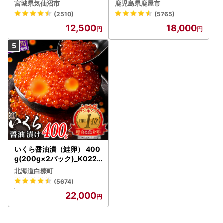
） KN007-004-04-cp18
宮城県気仙沼市
鹿児島県鹿屋市
うなぎ 鰻 魚 惣菜 総菜
(2510)
(5765)
12,500
18,000
いくら醤油漬（鮭卵） 400
g(200g×2パック)_K022-
1676
北海道白糠町
(5674)
22,000