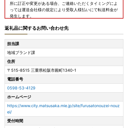
所に訂正や変更がある場合、ご連絡いただくタイミングによ
っては運送会社様の規定により受取人様払いにて転送料金が
発生します。
・長期不在によりお品が返送となった場合、再送およびお申
返礼品に関するお問い合わせ先
込みのキャンセルはご対応いたしかねます。
■書類について■
担当課
寄附金受領証明書・ワンストップ特例申請書類（要望された
地域ブランド課
方のみ）につきましては、ご寄附をいただきました後2週間
程度で返礼品とは別に郵送いたします。
住所
〒515-8515
三重県松阪市殿町1340-1
■ワンストップ特例申請についてのご案内■
松阪市では、寄附者様のワンストップ特例申請のお手続きの
電話番号
負担を軽減するために、公的個人認証アプリ「IAM」を利用
0598-53-4129
したスマートフォンで申請が完結する方法がご利用いただけ
ホームページ
ます。申請書の作成や返送が不要のため手間のかかるお手続
きを大幅に減らすことができますので、マイナンバーカード
https://www.city.matsusaka.mie.jp/site/furusatonouzei-nouz
をお持ちの方は是非ともご活用いただけますと幸いです。詳
ei/
細につきましては、ご寄附いただいた後にお送りするワンス
受付時間
トップ特例申請書類をご確認ください。