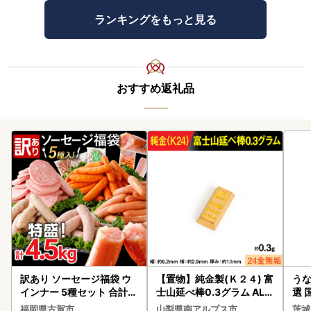
ランキングをもっと見る
おすすめ返礼品
訳あり ソーセージ福袋 ウ
【置物】純金製(Ｋ２４) 富
うな
インナー 5種セット 合計4.
士山延べ棒0.3グラム ALP
選 
5kg ソーセージ
BK193
付き
福岡県古賀市
山梨県南アルプス市
茨城