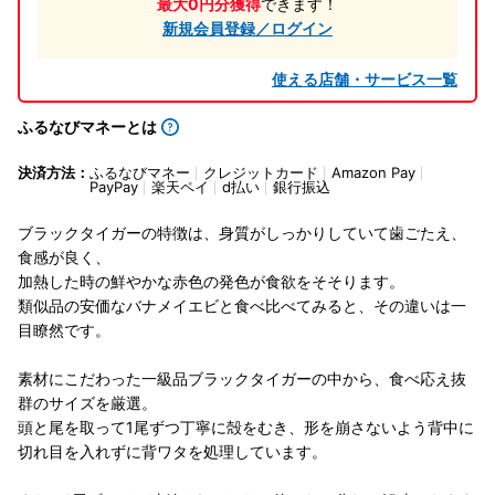
最大0円分獲得
できます！
新規会員登録／ログイン
使える店舗・サービス一覧
ふるなびマネーとは
決済方法：
ふるなびマネー
クレジットカード
Amazon Pay
PayPay
楽天ペイ
d払い
銀行振込
ブラックタイガーの特徴は、身質がしっかりしていて歯ごたえ、
食感が良く、
加熱した時の鮮やかな赤色の発色が食欲をそそります。
類似品の安価なバナメイエビと食べ比べてみると、その違いは一
目瞭然です。
素材にこだわった一級品ブラックタイガーの中から、食べ応え抜
群のサイズを厳選。
頭と尾を取って1尾ずつ丁寧に殻をむき、形を崩さないよう背中に
切れ目を入れずに背ワタを処理しています。