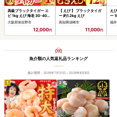
高級ブラックタイガー エ
【 えび 】 ブラックタイガ
えび
ビ 1kg えび 海老 30-40尾
ー 約1.2kg えび
ー 1
特大 背ワタなし
ビ 
大阪府泉佐野市
高知県須崎市
福井
12,000
11,000
魚介類の人気返礼品ランキング
集計期間：2026年7月31日～2026年8月6日