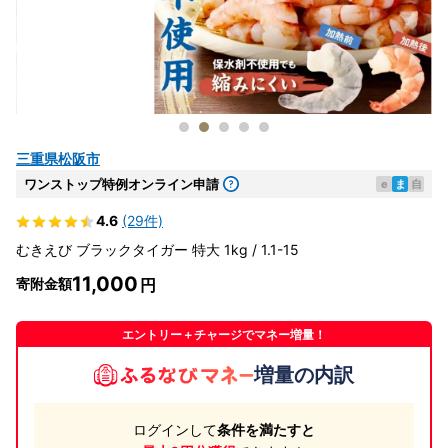
三重県松阪市
ワンストップ特例オンライン申請
e
ま
自
4.6
(29件)
むきえび ブラックタイガー 特大 1kg / 1.1-15
11,000
寄附金額
エントリー＋チャージでマネー増量！
増量の内訳
ログインして
条件を満たすと