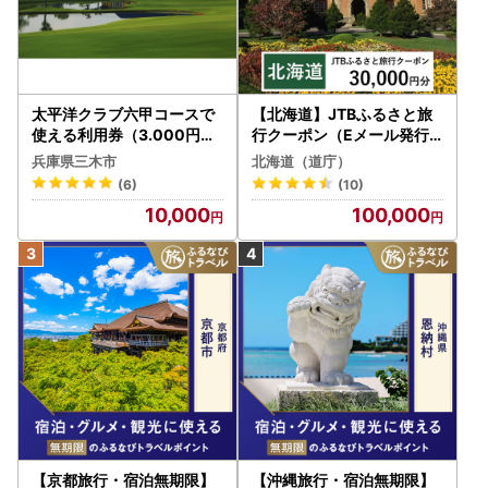
太平洋クラブ六甲コースで
【北海道】JTBふるさと旅
使える利用券（3.000円分
行クーポン（Eメール発行
）
）30,000円分 旅行 トラベ
兵庫県三木市
北海道（道庁）
ル 宿泊 人気 おすすめ JTB
(6)
(10)
W030T
10,000
100,000
【京都旅行・宿泊無期限】
【沖縄旅行・宿泊無期限】