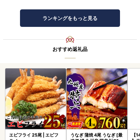
ランキングをもっと見る
おすすめ返礼品
エビフライ 25尾 | エビフ
うなぎ 蒲焼 4尾 うなぎ [最
【1