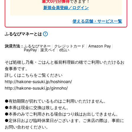
最大0円分獲得
できます！
新規会員登録／ログイン
使える店舗・サービス一覧
ふるなびマネーとは
決済方法：
ふるなびマネー
クレジットカード
Amazon Pay
PayPay
楽天ペイ
d払い
そば処穂し乃庵・ごはんと板前料理銀の穂でご利用いただけるお
食事券です。
詳しくはこちらをご覧ください
http://hakone-susuki.jp/hoshinoan/
http://hakone-susuki.jp/ginnoho/
●有効期限が切れているものはご利用いただけません。
●本券は現金に交換は致しません。
●本券のみでご利用される場合はつり銭はお出しできません。
●定休日および臨時休業日がございます。ご来店の際は、事前に
お問い合わせください。