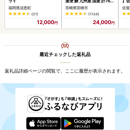
ライ
速便 鰻 九州産 国産 計760
】佐
g以上]
2個 
福岡県須恵町
宮崎県宮崎市
佐賀
083
(21)
(1134)
12,000
24,000
最近チェックした返礼品
返礼品詳細ページの閲覧で、ここに履歴が表示されます。