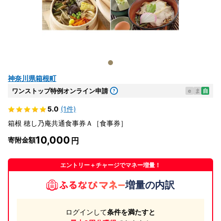
神奈川県箱根町
ワンストップ特例オンライン申請
e
ま
自
5.0
(1件)
箱根 穂し乃庵共通食事券Ａ［食事券］
10,000
寄附金額
エントリー＋チャージでマネー増量！
増量の内訳
ログインして
条件を満たすと