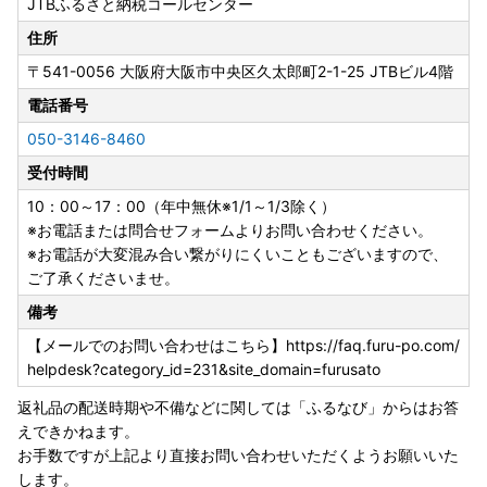
JTBふるさと納税コールセンター
【箱根町】箱ぴたふるさと宿泊補助券（30,000円分）
住所
『総務省告示改正により、10月以降のご寄付分から宿泊ク
〒541-0056
大阪府大阪市中央区久太郎町2-1-25 JTBビル4階
ーポンにご利用枚数制限のかかる施設が一部ございます。
詳細は各お礼の品のサイトをご確認ください。
電話番号
050-3146-8460
●箱ぴた
受付時間
https://www.hakone-ryokan.or.jp/blog/8708.html
[2024.10.01～納税分]箱根町ふるさと納税謝礼品『箱ぴたふ
10：00～17：00（年中無休※1/1～1/3除く）
るさと宿泊補助券』｜箱根温泉公式サイト「箱ぴた」
※お電話または問合せフォームよりお問い合わせください。
[2024.10.01～納税分]箱根町ふるさと納税謝礼品『箱ぴたふ
※お電話が大変混み合い繋がりにくいこともございますので、
るさと宿泊補助券』～NEWS
ご了承くださいませ。
www.hakone-ryokan.or.jp
備考
●JTB旅行クーポン
【メールでのお問い合わせはこちら】https://faq.furu-po.com/
https://www.j-furusato.com/newcoupon.html
helpdesk?category_id=231&site_domain=furusato
返礼品の配送時期や不備などに関しては「ふるなび」からはお答
えできかねます。
お手数ですが上記より直接お問い合わせいただくようお願いいた
します。