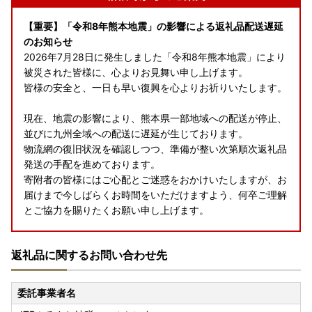
【重要】「令和8年熊本地震」の影響による返礼品配送遅延
のお知らせ
2026年7月28日に発生しました「令和8年熊本地震」により
被災された皆様に、心よりお見舞い申し上げます。
皆様の安全と、一日も早い復興を心よりお祈りいたします。
現在、地震の影響により、熊本県一部地域への配送が停止、
並びに九州全域への配送に遅延が生じております。
物流網の復旧状況を確認しつつ、準備が整い次第順次返礼品
発送の手配を進めております。
寄附者の皆様にはご心配とご迷惑をおかけいたしますが、お
届けまで今しばらくお時間をいただけますよう、何卒ご理解
とご協力を賜りたくお願い申し上げます。
返礼品に関するお問い合わせ先
【箱根町】箱ぴたふるさと宿泊補助券 ご希望の箱根の宿を
見つけてお泊りください～
委託事業者名
【箱根町】箱ぴたふるさと宿泊補助券（20,000円分）