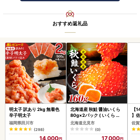
おすすめ返礼品
明太子 訳あり 2kg 無着色
北海道産 秋鮭 醤油いくら
【1
辛子明太子
80g×2パック ( いくら イ
】佐
クラ 魚卵 鮭 サケ さけ 鮭い
2個 
福岡県田川市
北海道北見市
佐賀
くら 醤油漬け パック 北海
083
(298)
(0)
道産 ふるさと納税 秋鮭 )【
14,000
17,000
233-0002】