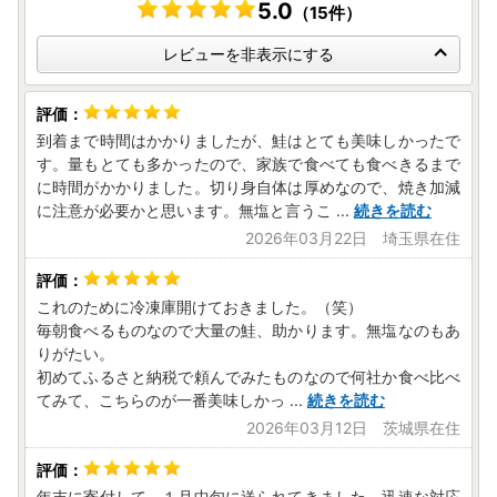
5.0
（15件）
なります。
・事前に出荷日のご案内は行っておりません。また、ご要望
レビューを非表示にする
をいただいても対応いたしかねます。
・返礼品をお届けする際の配送伝票について、ご依頼主には
ご寄附者様のお名前が入ります。変更はいたしかねますので
ご了承ください。
到着まで時間はかかりましたが、鮭はとても美味しかったで
・お受取人様の郵便受けにお届けする返礼品（メール便）に
す。量もとても多かったので、家族で食べても食べきるまで
つきましては、依頼主様のお名前は配送伝票に印字されませ
に時間がかかりました。切り身自体は厚めなので、焼き加減
ん。なお、ふるさと納税の記載が入りますのでご了承くださ
に注意が必要かと思います。無塩と言うこ
...
続きを読む
い。
2026年03月22日 埼玉県在住
・複数の返礼品を選択頂いた場合、個別発送になることもご
ざいます。
・返礼品に不具合がある場合、お受け取り後、早急にご連絡
これのために冷凍庫開けておきました。（笑）
毎朝食べるものなので大量の鮭、助かります。無塩なのもあ
ください。経過しすぎると対応できません。
りがたい。
・カラーやサイズ、種類などを選択する返礼品について、ご
初めてふるさと納税で頼んでみたものなので何社か食べ比べ
希望がある場合は必ず備考欄に記入いただきますようお願い
てみて、こちらのが一番美味しかっ
...
続きを読む
いたします。
・返礼品の送付は、南三陸町外にお住まいの方に限らせてい
2026年03月12日 茨城県在住
ただきます。
年末に寄付して、１月中旬に送られてきました。迅速な対応