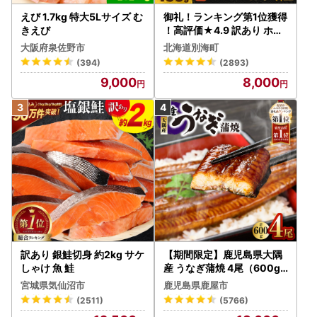
えび 1.7kg 特大5Lサイズ む
御礼！ランキング第1位獲得
きえび
！高評価★4.9 訳あり ホタ
テ 400g（ほたて 帆立 貝柱
大阪府泉佐野市
北海道別海町
冷凍 ）
(394)
(2893)
9,000
8,000
訳あり 銀鮭切身 約2kg サケ
【期間限定】鹿児島県大隅
しゃけ 魚 鮭
産 うなぎ蒲焼 4尾（600g
） KN007-004-04-cp18
宮城県気仙沼市
鹿児島県鹿屋市
うなぎ 鰻 魚 惣菜 総菜
(2511)
(5766)