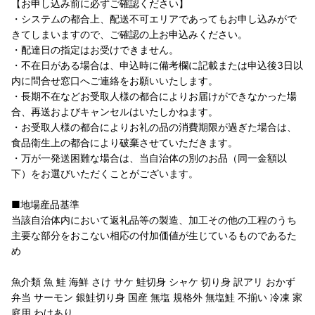
【お申し込み前に必ずご確認ください】
・システムの都合上、配送不可エリアであってもお申し込みがで
きてしまいますので、ご確認の上お申込みください。
・配達日の指定はお受けできません。
・不在日がある場合は、申込時に備考欄に記載または申込後3日以
内に問合せ窓口へご連絡をお願いいたします。
・長期不在などお受取人様の都合によりお届けができなかった場
合、再送およびキャンセルはいたしかねます。
・お受取人様の都合によりお礼の品の消費期限が過ぎた場合は、
食品衛生上の都合により破棄させていただきます。
・万が一発送困難な場合は、当自治体の別のお品（同一金額以
下）をお選びいただくことがございます。
■地場産品基準
当該自治体内において返礼品等の製造、加工その他の工程のうち
主要な部分をおこない相応の付加価値が生じているものであるた
め
魚介類 魚 鮭 海鮮 さけ サケ 鮭切身 シャケ 切り身 訳アリ おかず
弁当 サーモン 銀鮭切り身 国産 無塩 規格外 無塩鮭 不揃い 冷凍 家
庭用 わけあり