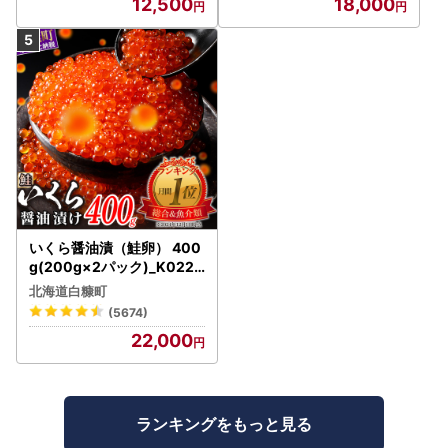
12,500
18,000
いくら醤油漬（鮭卵） 400
g(200g×2パック)_K022-
1676
北海道白糠町
(5674)
22,000
ランキングをもっと見る