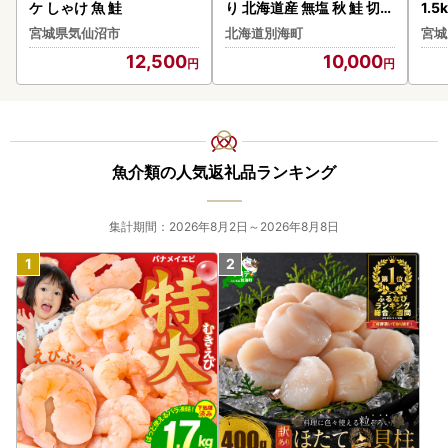
ケ しゃけ 魚 鮭
り 北海道産 無塩 秋 鮭 切り
1.5kg サーモン 
身 1.4kg
け 
宮城県気仙沼市
北海道別海町
宮城
12,500
10,000
魚介類の人気返礼品ランキング
集計期間：2026年8月2日～2026年8月8日