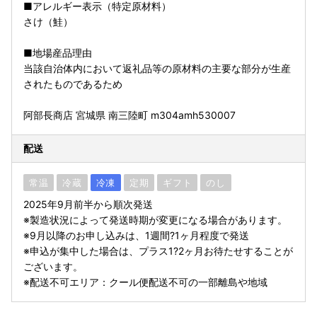
■アレルギー表示（特定原材料）
さけ（鮭）
■地場産品理由
当該自治体内において返礼品等の原材料の主要な部分が生産
されたものであるため
阿部長商店 宮城県 南三陸町 m304amh530007
配送
常温
冷蔵
冷凍
定期
ギフト
のし
2025年9月前半から順次発送
※製造状況によって発送時期が変更になる場合があります。
※9月以降のお申し込みは、1週間?1ヶ月程度で発送
※申込が集中した場合は、プラス1?2ヶ月お待たせすることが
ございます。
※配送不可エリア：クール便配送不可の一部離島や地域