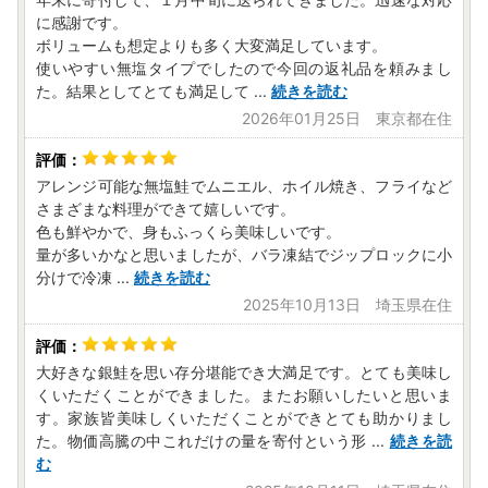
★個人情報について
に感謝です。
南三陸町ふるさと納税事業の範囲内で各種委託業者に情報提
ボリュームも想定よりも多く大変満足しています。
供します。
使いやすい無塩タイプでしたので今回の返礼品を頼みまし
・ふるさと納税事務処理、申請書類の各種手続きのため
た。結果としてとても満足して
...
続きを読む
・お礼の品発送のため
2026年01月25日 東京都在住
・お問い合わせ回答、履歴管理、サービス向上のため
・ふるさと納税のカタログ、メールマガジン、資料の送付、
その他サービスの提供のため
アレンジ可能な無塩鮭でムニエル、ホイル焼き、フライなど
さまざまな料理ができて嬉しいです。
色も鮮やかで、身もふっくら美味しいです。
量が多いかなと思いましたが、バラ凍結でジップロックに小
分けで冷凍
...
続きを読む
2025年10月13日 埼玉県在住
大好きな銀鮭を思い存分堪能でき大満足です。とても美味し
くいただくことができました。またお願いしたいと思いま
す。家族皆美味しくいただくことができとても助かりまし
た。物価高騰の中これだけの量を寄付という形
...
続きを読
む