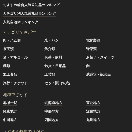
おすすめ総合人気返礼品ランキング
カテゴリ別人気返礼品ランキング
人気自治体ランキング
カテゴリでさがす
肉・ハム類
米・パン
電化製品
果実類
魚介類
野菜類
酒・アルコール
お茶・飲料
お菓子・スイーツ
麺類
雑貨・日用品
卵
加工食品
工芸品
感謝状・記念品
旅行・チケット
セット類 その他
地域でさがす
地域一覧
北海道地方
東北地方
関東地方
中部地方
近畿地方
中国地方
四国地方
九州地方
おすすめ特集でさがす