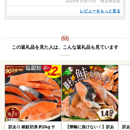
2025年10月11日 埼玉県在住
レビューをもっと見る
この返礼品を見た人は、こんな返礼品も見ています
訳あり 銀鮭切身 約2kg サ
【禁輸に負けない！】訳あ
訳あ