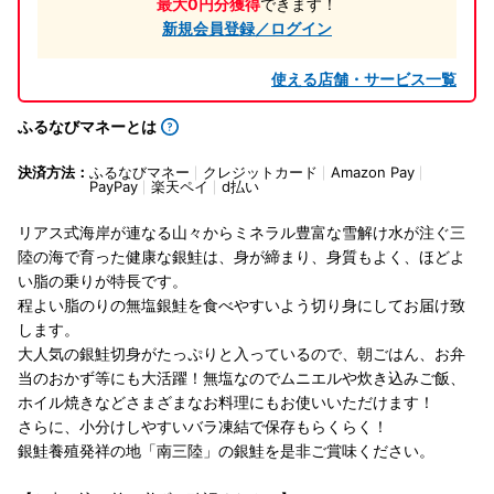
最大0円分獲得
できます！
新規会員登録／ログイン
使える店舗・サービス一覧
ふるなびマネーとは
決済方法：
ふるなびマネー
クレジットカード
Amazon Pay
PayPay
楽天ペイ
d払い
リアス式海岸が連なる山々からミネラル豊富な雪解け水が注ぐ三
陸の海で育った健康な銀鮭は、身が締まり、身質もよく、ほどよ
い脂の乗りが特長です。
程よい脂のりの無塩銀鮭を食べやすいよう切り身にしてお届け致
します。
大人気の銀鮭切身がたっぷりと入っているので、朝ごはん、お弁
当のおかず等にも大活躍！無塩なのでムニエルや炊き込みご飯、
ホイル焼きなどさまざまなお料理にもお使いいただけます！
さらに、小分けしやすいバラ凍結で保存もらくらく！
銀鮭養殖発祥の地「南三陸」の銀鮭を是非ご賞味ください。