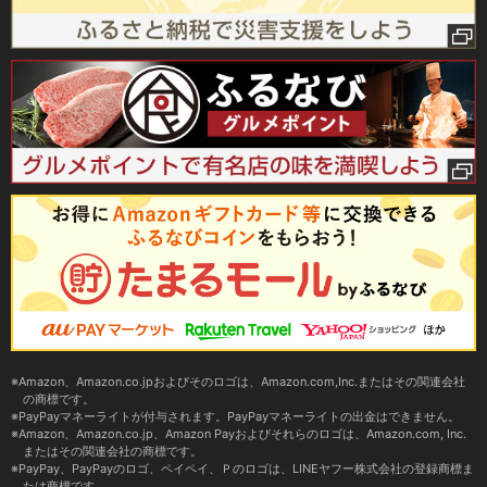
Amazon、Amazon.co.jpおよびそのロゴは、Amazon.com,Inc.またはその関連会社
の商標です。
PayPayマネーライトが付与されます。PayPayマネーライトの出金はできません。
Amazon、Amazon.co.jp、Amazon Payおよびそれらのロゴは、Amazon.com, Inc.
またはその関連会社の商標です。
PayPay、PayPayのロゴ、ペイペイ、Ｐのロゴは、LINEヤフー株式会社の登録商標ま
たは商標です。