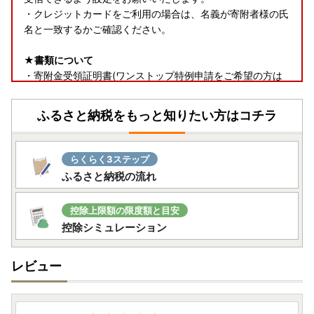
・クレジットカードをご利用の場合は、名義が寄附者様の氏
名と一致するかご確認ください。
★書類について
・寄附金受領証明書(ワンストップ特例申請をご希望の方は
申請書類を含む)は、返礼品とは別で郵送いたします。
ふるさと納税をもっと知りたい方はコチラ
★返礼品について
・お受け取り日指定はできません。
・長期ご不在でお受取不可の期間がございましたら、必ず備
らくらく3ステップ
考欄に「不在:○○」とご記入ください。
ふるさと納税の流れ
・返礼品送付先ご住所の誤り等のお申込内容不備や、受取人
様のご都合により返礼品がお届けできない場合、再送はいた
控除上限額の限度額と目安
しません。また寄附金の返金もいたしかねます。
控除シミュレーション
・手配状況次第では返礼品送付先ご住所の変更ができない場
合があります。また転送する場合は転送料金(受取人着払い)
が発生しますので、ご了承ください。
レビュー
・「のし」可の返礼品を除き、のしの対応はいたしかねま
す。
・配送業者の指定はいたしかねます。また返礼品によって異