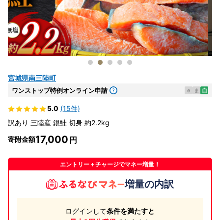
宮城県南三陸町
ワンストップ特例オンライン申請
e
ま
自
5.0
(15件)
訳あり 三陸産 銀鮭 切身 約2.2kg
17,000
寄附金額
エントリー＋チャージでマネー増量！
増量の内訳
ログインして
条件を満たすと