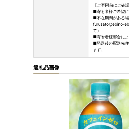
【ご寄附前にご確
■寄附者様ご希望
■不在期間がある
furusato@eb
て）
■寄附者様都合に
■発送後の配送先
ます。
返礼品画像