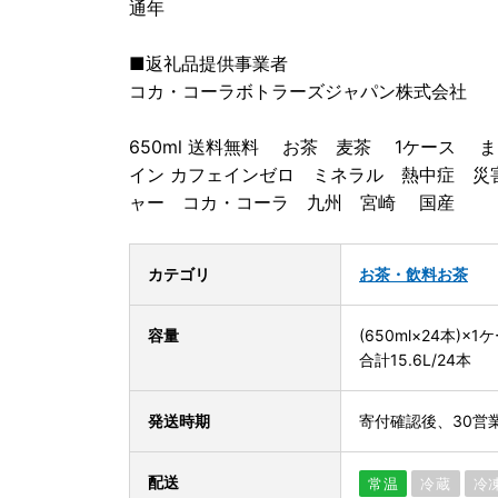
通年
■返礼品提供事業者
コカ・コーラボトラーズジャパン株式会社
650ml 送料無料 お茶 麦茶 1ケース
イン カフェインゼロ ミネラル 熱中症 災
ャー コカ・コーラ 九州 宮崎 国産
カテゴリ
お茶・飲料
お茶
容量
(650ml×24本)×1
合計15.6L/24本
発送時期
寄付確認後、30営
配送
常温
冷蔵
冷