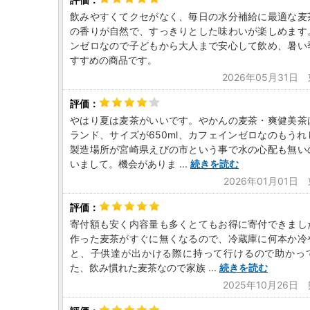
飲みやすくてクセがなく、毎日の水分補給に最適な麦
の香りが自然で、すっきりとした味わいが楽しめます
ンゼロなので子どもから大人まで安心して飲め、暑い
すすめの商品です。
2026年05月31日
やはり夏は麦茶がいいです。やかんの麦茶・爽健美茶
ランド、サイズが650ml、カフェインゼロなのもう
製造場所が宮崎県えびの市という事で水の心配も無い
いまして。機会がありま
...
続きを読む
2026年01月01日
寄付額も安く内容量も多くとてもお得に寄付できまし
作った麦茶がすぐに無くなるので、冷蔵庫に何本か冷
と、子供達が出かける際に持って行けるので助かっ
た、飲み慣れた麦茶なので家族
...
続きを読む
2025年10月26日