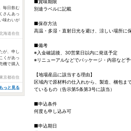
■賞味期限
。毎日飲む
別途ラベルに記載
くさんあっ
い味わいが
■保存方法
高温・多湿・直射日光を避け、涼しい場所に
 北海道在住
■備考
たが、申し
※入金確認後、30営業日以内に発送予定
こくがあっ
※リニューアルなどでパッケージ・内容など
売機で購入
【地場産品に該当する理由】
 東京都在住
区域内で原材料の仕入れから、製造、梱包ま
もっと見る
ているもの（告示第5条第3号に該当）
■申込条件
何度も申し込み可
■申込期日