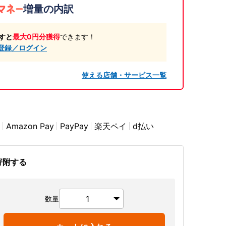
増量の内訳
すと
最大0円分獲得
できます！
登録／ログイン
使える店舗・サービス一覧
Amazon Pay
PayPay
楽天ペイ
d払い
寄附する
数量