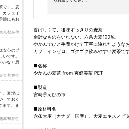
茶です。麦
。カフェイ
季節にもお
香ばしくて、後味すっきりの麦茶。
 東京都在住
余計なものをいれない、六条大麦100%。
やかんでひと手間かけて丁寧に淹れたような
は安心のブ
カフェインゼロ、ゴクゴク飲みやすい麦茶で
れしいです。
のかなと思
■名称
やかんの麦茶 from 爽健美茶 PET
 東京都在住
■製造
た。夏場は
宮崎県えびの市
やしておく
てます。ま
■原材料名
六条大麦（カナダ、国産）、大麦エキス／ビ
 熊本県在住