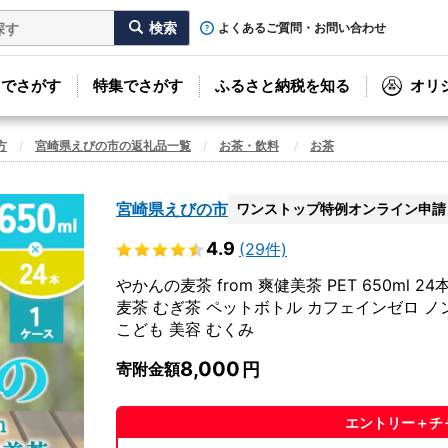
よくあるご質問・お問い合わせ
リでさがす
特集でさがす
ふるさと納税を知る
オリ
方
宮崎県えびの市の返礼品一覧
お茶・飲料
お茶
宮崎県えびの市
ワンストップ特例オンライン申請
4.9
(29件)
やかんの麦茶 from 爽健美茶 PET 650ml
麦茶 むぎ茶 ペットボトル カフェインゼロ ノ
こども 美容 むくみ
8,000
寄附金額
エントリー＋チ